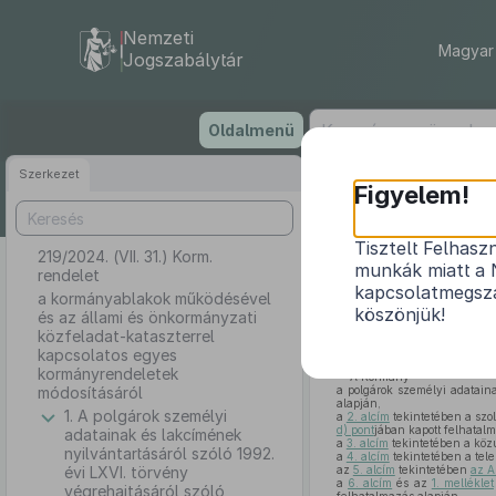
Nemzeti
Magyar 
Jogszabálytár
Ugrás
Oldalmenü
a
tartalomra
Szerkezet
Figyelem!
Tisztelt Felhasz
219/2024. (VII. 31.) Korm.
a kormányab
munkák miatt a 
rendelet
kataszte
kapcsolatmegsza
a kormányablakok működésével
köszönjük!
és az állami és önkormányzati
közfeladat-kataszterrel
kapcsolatos egyes
kormányrendeletek
A Kormány
módosításáról
a polgárok személyi adatain
alapján,
1. A polgárok személyi
a
2. alcím
tekintetében a szo
d) pont
jában kapott felhatal
adatainak és lakcímének
a
3. alcím
tekintetében a közú
nyilvántartásáról szóló 1992.
a
4. alcím
tekintetében a tel
évi LXVI. törvény
az
5. alcím
tekintetében
az A
a
6. alcím
és az
1. melléklet
végrehajtásáról szóló