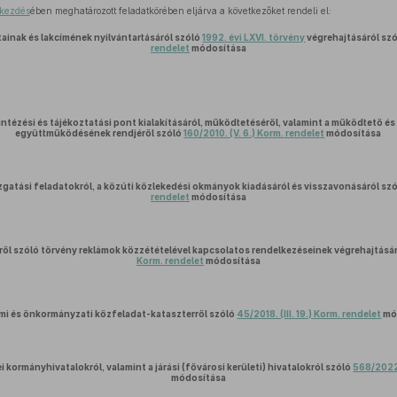
ekezdés
ében meghatározott feladatkörében eljárva a következőket rendeli el:
ainak és lakcímének nyilvántartásáról szóló
1992. évi LXVI. törvény
végrehajtásáról sz
rendelet
módosítása
intézési és tájékoztatási pont kialakításáról, működtetéséről, valamint a működtető és 
együttműködésének rendjéről szóló
160/2010. (V. 6.) Korm. rendelet
módosítása
zgatási feladatokról, a közúti közlekedési okmányok kiadásáról és visszavonásáról sz
rendelet
módosítása
ől szóló törvény reklámok közzétételével kapcsolatos rendelkezéseinek végrehajtásá
Korm. rendelet
módosítása
ami és önkormányzati közfeladat-kataszterről szóló
45/2018. (III. 19.) Korm. rendelet
mó
 kormányhivatalokról, valamint a járási (fővárosi kerületi) hivatalokról szóló
568/2022.
módosítása