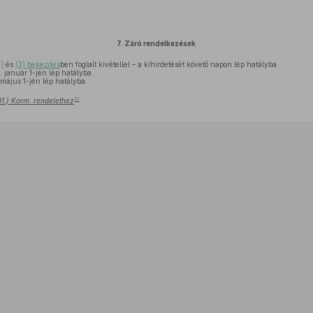
7.
Záró rendelkezések
)
és
(3) bekezdés
ben foglalt kivétellel – a kihirdetését követő napon lép hatályba.
 január 1-jén lép hatályba.
május 1-jén lép hatályba.
10
 31.) Korm. rendelethez