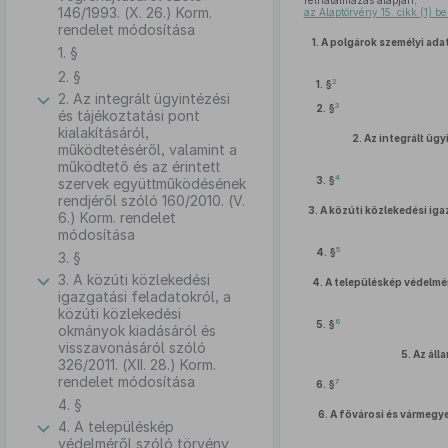
felhatalmazás alapján,
146/1993. (X. 26.) Korm.
az Alaptörvény 15. cikk (1) b
rendelet módosítása
1.
A polgárok személyi adat
1. §
2. §
2
1. §
2. Az integrált ügyintézési
3
2. §
és tájékoztatási pont
kialakításáról,
2.
Az integrált ügy
működtetéséről, valamint a
működtető és az érintett
4
3. §
szervek együttműködésének
rendjéről szóló 160/2010. (V.
3.
A közúti közlekedési iga
6.) Korm. rendelet
módosítása
5
4. §
3. §
3. A közúti közlekedési
4.
A településkép védelmér
igazgatási feladatokról, a
közúti közlekedési
6
5. §
okmányok kiadásáról és
visszavonásáról szóló
5.
Az áll
326/2011. (XII. 28.) Korm.
rendelet módosítása
7
6. §
4. §
6.
A fővárosi és vármegyei
4. A településkép
védelméről szóló törvény