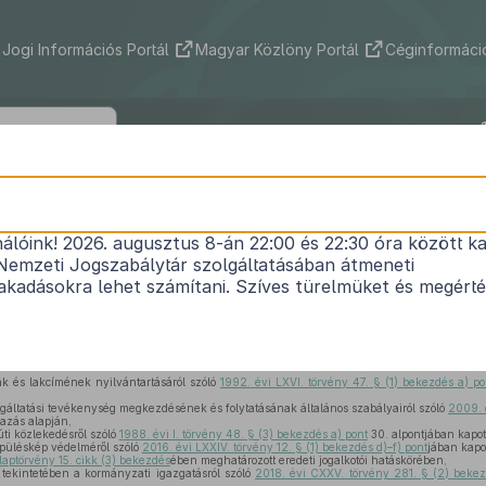
Jogi Információs Portál
Magyar Közlöny Portál
Céginformáció
219/2024. (VII. 31.) Korm. rendelet
nálóink! 2026. augusztus 8-án 22:00 és 22:30 óra között ka
lakok működésével és az állami és önkormányzati
Nemzeti Jogszabálytár szolgáltatásában átmeneti
rrel kapcsolatos egyes kormányrendeletek módos
kadásokra lehet számítani. Szíves türelmüket és megért
Hatályos: 2025. 05. 02. – 2025. 05. 02.
ak és lakcímének nyilvántartásáról szóló
1992. évi LXVI. törvény 47. § (1) bekezdés a) po
lgáltatási tevékenység megkezdésének és folytatásának általános szabályairól szóló
2009. 
mazás alapján,
ti közlekedésről szóló
1988. évi I. törvény 48. § (3) bekezdés a) pont
30. alpontjában kapot
epüléskép védelméről szóló
2016. évi LXXIV. törvény 12. § (1) bekezdés d)–f) pont
jában kapo
laptörvény 15. cikk (3) bekezdés
ében meghatározott eredeti jogalkotói hatáskörében,
tekintetében a kormányzati igazgatásról szóló
2018. évi CXXV. törvény 281. § (2) bekez