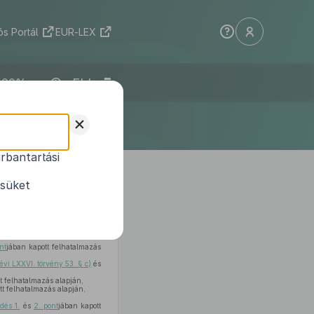
s Portál
EUR-LEX
ELI
+
rbantartási
 közfeladat-
1
ításáról
ésüket
nt
jában kapott felhatalmazás
évi LXXVI. törvény 53. § c)
és
t felhatalmazás alapján,
tt felhatalmazás alapján,
dés 1.
és
2. pont
jában kapott