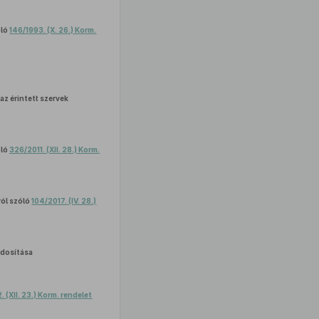
óló
146/1993. (X. 26.) Korm.
az érintett szervek
óló
326/2011. (XII. 28.) Korm.
ról szóló
104/2017. (IV. 28.)
dosítása
 (XII. 23.) Korm. rendelet