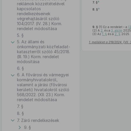
8
7. §
reklámok közzétételével
kapcsolatos
9
8. §
rendelkezéseinek
végrehajtásáról szóló
104/2017. (IV. 28.) Korm.
9. §
(1)
Ez a rendelet – a
(2
rendelet módosítása
(2)
A
2.
és a
3. alcím
2025.
(3)
Az
1. §
és a
2. §
2025. 
5. §
5. Az állami és
1. melléklet a 219/2024. (VII.
önkormányzati közfeladat-
kataszterről szóló 45/2018.
(III. 19.) Korm. rendelet
módosítása
6. §
6. A fővárosi és vármegyei
kormányhivatalokról,
valamint a járási (fővárosi
kerületi) hivatalokról szóló
568/2022. (XII. 23.) Korm.
rendelet módosítása
7. §
8. §
7. Záró rendelkezések
9. §