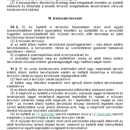
(2)
A koncepcióterv Monitoring Bizottság általi elfogadását követően az építtető
előkészíti és lefolytatja a további tervezői szolgáltatások beszerzésére irányuló
közbeszerzési eljárást.
16.
A műszaki tervzsűri
50. §
(1)
Az építtető a tervezési folyamatban részt vevő egyéb
közreműködőkkel történt egyeztetést követően az építtetőtől és a tervezőtől
független közreműködőkből álló műszaki tervzsűri előtt bemutatja az adott
tervfázishoz tartozó bírálati tervet.
(2)
A műszaki tervzsűri
a)
az adott állami építési beruházást összefüggéseiben – más állami építési
beruházásokra, a környezetre, illetve az üzemeltetésre gyakorolt hatásaival
együttesen – elemzi,
b)
vizsgálja a szakmapolitikai célok érvényesülését, és
c)
javaslatot fogalmaz meg az építtetőnek, amely az adott állami építési
beruházás műszaki értékét, gazdaságosságát vagy hatékonyságát növeli.
51. §
(1)
Az uniós közbeszerzési értékhatárt elérő vagy meghaladó becsült
értékű állami építési beruházások esetén az építtető összehívja a műszaki
tervzsűri ülését az egyes tervfázisok véglegesítése előtt.
(2)
Nem kell a tervzsűri ülését összehívni
a)
építési vagy létesítési engedélyt nem igénylő állami építési beruházások
esetében és
b)
az állami építési beruházás programozási előkészítési szakasza során.
(3)
A meghívót az építtető a műszaki tervzsűri szavazati joggal rendelkező és
tanácskozási joggal rendelkező tagjainak legkésőbb tíz nappal a műszaki
tervzsűri ülésének napja előtt megküldi, és – legkésőbb nyolc nappal az ülés
előtt – az érintett állami építési beruházás lényegi elemeiről legalább olyan
szintű tájékoztatást nyújt, amely alkalmas arra, hogy a meghívott szervezetek
döntést hozzanak részvételi szándékukról.
(4)
Az építtető az
(1) bekezdés
szerinti eseteken kívül a
(2) bekezdés
szerinti
esetekben is összehívhatja a műszaki tervzsűri ülését.
(5)
A műszaki tervzsűri ülésén részt vevő szervezetek képviselői áttekintik az
adott tervfázishoz tartozó bírálati tervet, valamint az építtető által elkészíttetett
valamennyi egyéb kapcsolódó vizsgálatot és tanulmányt.