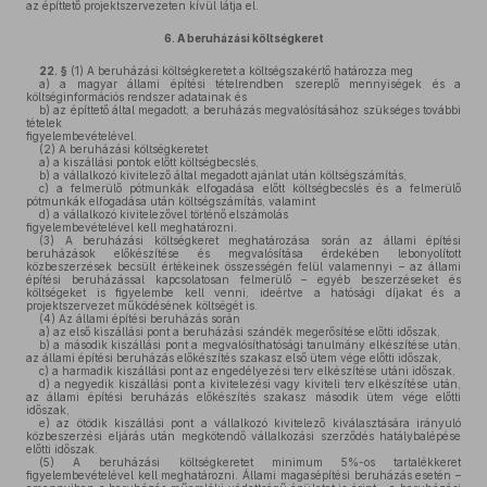
az építtető projektszervezeten kívül látja el.
6.
A beruházási költségkeret
22. §
(1)
A beruházási költségkeretet a költségszakértő határozza meg
a)
a magyar állami építési tételrendben szereplő mennyiségek és a
költséginformációs rendszer adatainak és
b)
az építtető által megadott, a beruházás megvalósításához szükséges további
tételek
figyelembevételével.
(2)
A beruházási költségkeretet
a)
a kiszállási pontok előtt költségbecslés,
b)
a vállalkozó kivitelező által megadott ajánlat után költségszámítás,
c)
a felmerülő pótmunkák elfogadása előtt költségbecslés és a felmerülő
pótmunkák elfogadása után költségszámítás, valamint
d)
a vállalkozó kivitelezővel történő elszámolás
figyelembevételével kell meghatározni.
(3)
A beruházási költségkeret meghatározása során az állami építési
beruházások előkészítése és megvalósítása érdekében lebonyolított
közbeszerzések becsült értékeinek összességén felül valamennyi – az állami
építési beruházással kapcsolatosan felmerülő – egyéb beszerzéseket és
költségeket is figyelembe kell venni, ideértve a hatósági díjakat és a
projektszervezet működésének költségét is.
(4)
Az állami építési beruházás során
a)
az első kiszállási pont a beruházási szándék megerősítése előtti időszak,
b)
a második kiszállási pont a megvalósíthatósági tanulmány elkészítése után,
az állami építési beruházás előkészítés szakasz első ütem vége előtti időszak,
c)
a harmadik kiszállási pont az engedélyezési terv elkészítése utáni időszak,
d)
a negyedik kiszállási pont a kivitelezési vagy kiviteli terv elkészítése után,
az állami építési beruházás előkészítés szakasz második ütem vége előtti
időszak,
e)
az ötödik kiszállási pont a vállalkozó kivitelező kiválasztására irányuló
közbeszerzési eljárás után megkötendő vállalkozási szerződés hatálybalépése
előtti időszak.
(5)
A beruházási költségkeretet minimum 5%-os tartalékkeret
figyelembevételével kell meghatározni. Állami magasépítési beruházás esetén –