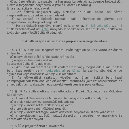
d)
az üzemeltetési szakaszban a használatba vételtől, az üzembe helyezéstől,
illetve a forgalomba helyezéstől a jótállási időszak lezárásig
látja el az építtetői feladatokat.
(2)
Az építtető megszerzi vagy biztosítja az állami építési beruházás
megvalósításához szükséges területeket.
(3)
Az építtető az építtetői feladatait saját erőforrásai és igénybe vett
szolgáltatások segítségével végzi el.
(4)
Ha az építtető személye megváltozik, akkor az
(1)–(3) bekezdés
szerinti
építtetői feladatokat az
Ábtv.
irányadó rendelkezései szerint kijelölt építtető (a
továbbiakban: kijelölt építtető) végzi el.
5.
Az állami építési beruházás projektszerű megvalósítása
14. §
(1)
A projektek meghatározása során figyelembe kell venni az állami
építési beruházás
a)
megvalósítási előkészítési szakaszához és
b)
megvalósítási szakaszához
kapcsolódó építtetői feladatokat.
(2)
Az uniós közbeszerzési értékhatárt elérő vagy meghaladó állami építési
beruházás esetén az
(1) bekezdés a)
és
b) pont
ja szerint több önálló, de
egymással kapcsolatban lévő projekt is alapítható.
(3)
Az előkészítési szakaszt követően az állami építési beruházási
keretprogramban több, önállóan előkészített beruházási javaslat összevonható, és
a megvalósítási szakaszban egy projekt keretében is megvalósítható.
15. §
(1)
Az építtető elkészíti és elfogadja a Projekt Szervezeti és Működési
Kézikönyvet.
(2)
A Projekt Szervezeti és Működési Kézikönyvben kell szabályozni
a)
a projektfázisokhoz kapcsolódó feladatokat,
b)
a projektszervezet felépítését és jogköreit,
c)
a projektszervezet működési rendjét,
d)
a projektszervezet tagjai közötti adatcsere-folyamatok szabályozását és
e)
a projektadminisztráció, változáskezelés, iratkezelés, kommunikáció és
kapcsolattartás szabályait.
16. §
(1)
A projekt fázisai a következők: