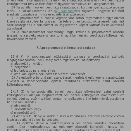
amennyiben a beruházás műemléki védettségű épületet is érint – a beruházási
költségkeretet 10%-os tartalékkeret figyelembevételével kell meghatározni.
(6)
Ha az állami építési beruházás sajátosságai, körülményei azt szükségessé
teszik, a tartalékkeretnek az
(5) bekezdés
ben foglaltnál nagyobb mértékű
meghatározásához a miniszter egyetértése szükséges.
(7)
A projektvezető a projekt végrehajtása során folyamatosan figyelemmel
kíséri az állami építési beruházás már felmerült és becsült költségének, valamint
azok összegének a beruházási költségkerethez képest várható és bekövetkező
alakulását.
(8)
A projektszervezet valamennyi tagja köteles a projektvezető részére
jelezni, ha a projekt végrehajtása során az állami építési beruházás költségeinek
növekedése várható.
7.
A programozási előkészítési szakasz
23. §
(1)
A programozási előkészítési szakasz a beruházási szándék
megfogalmazásával indul, mely során rögzíteni kell az építmény
a)
alapvető funkcióját,
b)
helyszínét,
c)
legfontosabb paramétereit és
d)
az állami építési beruházás tervezett ütemezését.
(2)
Az építtető a beruházási szándéknak megfelelő építményre vonatkozóan
elkészíti a koncepcionális építési beruházás előkészítési szint szerinti
költségbecslését.
24. §
(1)
A koncepcionális építési beruházás előkészítési szint szerinti
költségbecslés alapján meghatározott beruházási költségkeret ismeretében az
építtető dönt az első kiszállási ponton rendelkezésre álló információk alapján a
beruházási szándék
a)
elvetéséről,
b)
módosításáról vagy
c)
megerősítéséről.
(2)
Az építtető, illetve a szakminiszter a beruházási szándék elvetése esetén
lezárja az állami építési beruházást.
(3)
Az építtető, illetve a szakminiszter a beruházási szándék módosítása
esetén újra megfogalmazza az építmény alapvető funkcióját, helyszínét,
legfontosabb paramétereit és az állami építési beruházás tervezett ütemezését.