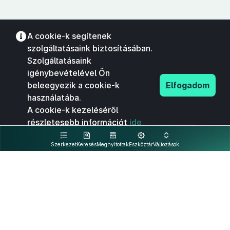
A cookie-k segítenek
szolgáltatásaink biztosításában.
Szolgáltatásaink
igénybevételével Ön
beleegyezik a cookie-k
Elfogadom
használatába.
A cookie-k kezeléséről
részletesebb információt
ide
kattintva olvashat.
Szerkezet
Keresés
Megnyitottak
Eszköztár
Változások