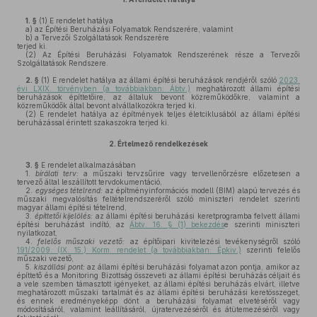
1. §
(1)
E rendelet hatálya
a)
az Építési Beruházási Folyamatok Rendszerére, valamint
b)
a Tervezői Szolgáltatások Rendszerére
terjed ki.
(2)
Az Építési Beruházási Folyamatok Rendszerének része a Tervezői
Szolgáltatások Rendszere.
2. §
(1)
E rendelet hatálya az állami építési beruházások rendjéről szóló
2023.
évi LXIX. törvényben (a továbbiakban: Ábtv.)
meghatározott állami építési
beruházások építtetőire, az általuk bevont közreműködőkre, valamint a
közreműködők által bevont alvállalkozókra terjed ki.
(2)
E rendelet hatálya az építmények teljes életciklusából az állami építési
beruházással érintett szakaszokra terjed ki.
2.
Értelmező rendelkezések
3. §
E rendelet alkalmazásában
1.
bírálati terv:
a műszaki tervzsűrire vagy tervellenőrzésre előzetesen a
tervező által leszállított tervdokumentáció,
2.
egységes tételrend:
az építményinformációs modell (BIM) alapú tervezés és
műszaki megvalósítás feltételrendszeréről szóló miniszteri rendelet szerinti
magyar állami építési tételrend,
3.
építtetői kijelölés:
az állami építési beruházási keretprogramba felvett állami
építési beruházást indító, az
Ábtv. 16. § (1) bekezdés
e szerinti miniszteri
nyilatkozat,
4.
felelős műszaki vezető:
az építőipari kivitelezési tevékenységről szóló
191/2009. (IX. 15.) Korm. rendelet (a továbbiakban: Épkiv.)
szerinti felelős
műszaki vezető,
5.
kiszállási pont:
az állami építési beruházási folyamat azon pontja, amikor az
építtető és a Monitoring Bizottság összeveti az állami építési beruházás céljait és
a vele szemben támasztott igényeket, az állami építési beruházás elvárt, illetve
meghatározott műszaki tartalmát és az állami építési beruházási keretösszeget,
és ennek eredményeképp dönt a beruházási folyamat elvetéséről vagy
módosításáról, valamint leállításáról, újratervezéséről és átütemezéséről vagy