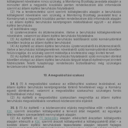
költségkeret növelésére nincs szükség, a Monitoring Bizottság javaslata alapján a
miniszter dönt a negyedik kiszállási ponton rendelkezésre álló információk
szerint az állami építési beruházás folytatásáról.
(2)
Ha a tendereztetési szint szerinti költségbecslés alapján a beruházási
költségkeret növelésére van szükség, a Monitoring Bizottság javaslatot tesz a
Kormánynak a negyedik kiszállási ponton rendelkezésre álló információk alapján
– az állami építési beruházási keretprogram módosításával együtt – az állami
építési beruházás
a)
leállítására vagy
b)
újratervezésére és átütemezésére, illetve a beruházási költségkeretének
növelésére, valamint az állami építési beruházás folytatására.
(3)
Az építtető az állami építési beruházás leállításáról szóló kormánydöntést
követően lezárja az állami építési beruházást.
(4)
Az építtető az állami építési beruházás újratervezéséről és átütemezéséről,
illetve a beruházási költségkeretének növeléséről szóló kormánydöntést követően
felülvizsgálja, és szükség szerint módosítja a kivitelezési vagy kiviteli tervet.
(5)
Az építtető az állami építési beruházás folytatásáról szóló miniszteri döntést
követően elvégzi az állami építési beruházás tárgyát képező építménnyel érintett
földrészletek feletti tulajdonjogi rendelkezés biztosításához még szükséges
területszerzési feladatokat.
10.
A megvalósítási szakasz
34. §
(1)
A megvalósítási szakasz az előkészítési szakasz lezárásával, az
állami építési beruházás keretprogramba történő felvételével vagy a Kormány
egyedi döntésével, valamint a megvalósítási szakaszhoz szükséges forrás
biztosításával indul meg.
(2)
Az építtető a megvalósítási szakaszban megindítja az állami építési
beruházás megvalósítására vonatkozó közbeszerzési eljárást.
35. §
(1)
Az építtető – a közbeszerzési eljárás megindítása előtt – elkészíti a
Kbt.
szerinti árazatlan költségvetést a tervező által megadott, az egységes
tételrendben szerepeltetett mennyiségek alapján.
(2)
Az építtető az
(1) bekezdés
alapján elkészített árazatlan költségvetés
alapján elkészíti a
Kbt.
szerinti árazott költségvetést a költségszakértő által – a
korábbi állami építési beruházások tapasztalatai alapján képzett fajlagos