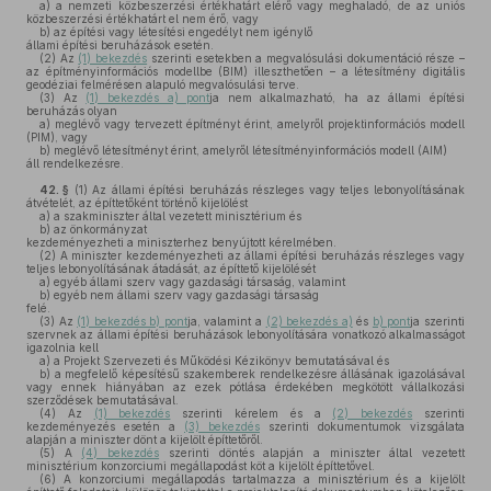
a)
a nemzeti közbeszerzési értékhatárt elérő vagy meghaladó, de az uniós
közbeszerzési értékhatárt el nem érő, vagy
b)
az építési vagy létesítési engedélyt nem igénylő
állami építési beruházások esetén.
(2)
Az
(1) bekezdés
szerinti esetekben a megvalósulási dokumentáció része –
az építményinformációs modellbe (BIM) illeszthetően – a létesítmény digitális
geodéziai felmérésen alapuló megvalósulási terve.
(3)
Az
(1) bekezdés a) pont
ja nem alkalmazható, ha az állami építési
beruházás olyan
a)
meglévő vagy tervezett építményt érint, amelyről projektinformációs modell
(PIM), vagy
b)
meglévő létesítményt érint, amelyről létesítményinformációs modell (AIM)
áll rendelkezésre.
42. §
(1)
Az állami építési beruházás részleges vagy teljes lebonyolításának
átvételét, az építtetőként történő kijelölést
a)
a szakminiszter által vezetett minisztérium és
b)
az önkormányzat
kezdeményezheti a miniszterhez benyújtott kérelmében.
(2)
A miniszter kezdeményezheti az állami építési beruházás részleges vagy
teljes lebonyolításának átadását, az építtető kijelölését
a)
egyéb állami szerv vagy gazdasági társaság, valamint
b)
egyéb nem állami szerv vagy gazdasági társaság
felé.
(3)
Az
(1) bekezdés b) pont
ja, valamint a
(2) bekezdés a)
és
b) pont
ja szerinti
szervnek az állami építési beruházások lebonyolítására vonatkozó alkalmasságot
igazolnia kell
a)
a Projekt Szervezeti és Működési Kézikönyv bemutatásával és
b)
a megfelelő képesítésű szakemberek rendelkezésre állásának igazolásával
vagy ennek hiányában az ezek pótlása érdekében megkötött vállalkozási
szerződések bemutatásával.
(4)
Az
(1) bekezdés
szerinti kérelem és a
(2) bekezdés
szerinti
kezdeményezés esetén a
(3) bekezdés
szerinti dokumentumok vizsgálata
alapján a miniszter dönt a kijelölt építtetőről.
(5)
A
(4) bekezdés
szerinti döntés alapján a miniszter által vezetett
minisztérium konzorciumi megállapodást köt a kijelölt építtetővel.
(6)
A konzorciumi megállapodás tartalmazza a minisztérium és a kijelölt