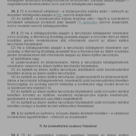
költségeket tartalmazó költséginformációs rendszerben szereplő adatok alapján –
meghatározott tendereztetési szint szerinti költségbecslés alapján.
36. §
(1)
A kivitelező vállalkozó – a közbeszerzési eljárás során – elkészíti az
árazatlan költségvetés alapján a
Kbt.
szerinti árajánlatot.
(2)
Az építtető – a közbeszerzési eljárás lezárása után – rögzíti a nyertesként
kihirdetett vállalkozó kivitelező által beadott
(1) bekezdés
szerinti árajánlatot,
mint e rendelet szerinti költségszámítást.
37. §
(1)
Ha a költségszámítás alapján a beruházási költségkeret növelésére
nincs szükség, a Monitoring Bizottság javaslata alapján a miniszter dönt az ötödik
kiszállási ponton rendelkezésre álló információk szerint az állami építési
beruházás folytatásáról.
(2)
Ha a költségszámítás alapján a beruházási költségkeret növelésére van
szükség, a Monitoring Bizottság javaslatot tesz a Kormánynak az ötödik kiszállási
ponton rendelkezésre álló információk alapján az állami építési beruházás
a)
leállítására vagy
b)
újratervezésére és átütemezésére, illetve a beruházási költségkeretének
növelésére valamint az állami építési beruházás folytatására.
(3)
Az építtető az állami építési beruházás leállításáról szóló kormánydöntést
követően lezárja az állami építési beruházást.
(4)
Az építtető az állami építési beruházás újratervezéséről és átütemezéséről,
illetve a beruházási költségkeretének növeléséről szóló kormánydöntést követően
felülvizsgálja, és szükség szerint módosítja a kivitelezési vagy kiviteli tervet és
új közbeszerzési eljárást ír ki.
(5)
Az építtető az állami építési beruházás folytatásáról szóló miniszteri döntést
követően kihirdeti az építésre vonatkozó közbeszerzési eljárás eredményét,
gondoskodik a kivitelezési szerződés megkötéséről.
(6)
Az építtető az állami építési beruházás folytatásáról szóló miniszteri döntést
követően elvégzi a további terület-előkészítési feladatokat.
38. §
Az építtető az építmény műszaki átadás-átvételét követően – a vállalkozó
kivitelezővel egyetértésben – elkészíti az elszámolást.
11.
Az üzemeltetési szakasz feladatai
39. §
(1)
Az üzemeltetési szakasz magában foglalja az állami építési