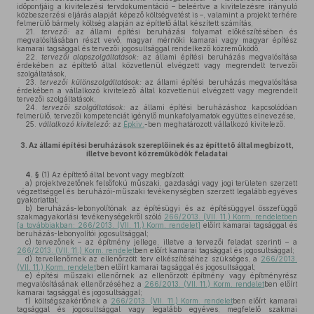
időpontjáig a kivitelezési tervdokumentáció – beleértve a kivitelezésre irányuló
közbeszerzési eljárás alapját képező költségvetést is –, valamint a projekt terhére
felmerülő bármely költség alapján az építtető által készített számítás,
21.
tervező:
az állami építési beruházási folyamat előkészítésében és
megvalósításában részt vevő, magyar mérnöki kamarai vagy magyar építész
kamarai tagsággal és tervezői jogosultsággal rendelkező közreműködő,
22.
tervezői alapszolgáltatások:
az állami építési beruházás megvalósítása
érdekében az építtető által közvetlenül elvégzett vagy megrendelt tervezői
szolgáltatások,
23.
tervezői
különszolgáltatások
:
az állami építési beruházás megvalósítása
érdekében a vállalkozó kivitelező által közvetlenül elvégzett vagy megrendelt
tervezői szolgáltatások,
24.
tervezői szolgáltatások:
az állami építési beruházáshoz kapcsolódóan
felmerülő, tervezői kompetenciát igénylő munkafolyamatok együttes elnevezése,
25.
vállalkozó kivitelező:
az
Épkiv.
-ben meghatározott vállalkozó kivitelező.
3.
Az állami építési beruházások szereplőinek és az építtető által megbízott,
illetve bevont közreműködők feladatai
4. §
(1)
Az építtető által bevont vagy megbízott
a)
projektvezetőnek felsőfokú műszaki, gazdasági vagy jogi területen szerzett
végzettséggel és beruházói-műszaki tevékenységben szerzett legalább egyéves
gyakorlattal;
b)
beruházás-lebonyolítónak az építésügyi és az építésüggyel összefüggő
szakmagyakorlási tevékenységekről szóló
266/2013. (VII. 11.) Korm. rendeletben
[a továbbiakban: 266/2013. (VII. 11.) Korm. rendelet]
előírt kamarai tagsággal és
beruházás-lebonyolítói jogosultsággal;
c)
tervezőnek – az építmény jellege, illetve a tervezői feladat szerinti – a
266/2013. (VII. 11.) Korm. rendelet
ben előírt kamarai tagsággal és jogosultsággal;
d)
tervellenőrnek az ellenőrzött terv elkészítéséhez szükséges, a
266/2013.
(VII. 11.) Korm. rendelet
ben előírt kamarai tagsággal és jogosultsággal;
e)
építési műszaki ellenőrnek az ellenőrzött építmény vagy építményrész
megvalósításának ellenőrzéséhez a
266/2013. (VII. 11.) Korm. rendelet
ben előírt
kamarai tagsággal és jogosultsággal;
f)
költségszakértőnek a
266/2013. (VII. 11.) Korm. rendelet
ben előírt kamarai
tagsággal és jogosultsággal vagy legalább egyéves, megfelelő szakmai