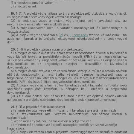
f)
a kockázatelemzést, valamint
g)
a költségtervet.
19. §
(1)
A projekt végrehajtása során a projektvezető biztosítja a koordinációt,
és megteremti a tevékenységek közötti összhangot.
(2)
A projektszervezet a projekt végrehajtása során javaslatot tesz az
erőforrásokra és az ütemterv módosítására.
(3)
A projektszervezet kezeli a váratlan eseményeket, és kezdeményezi a
változtatásokat.
(4)
A projekt végrehajtásában a
(2)
és
(3) bekezdés
szerinti változásokról – ha
azok nem járnak a beruházási költségkeret növekedésével – a projektvezető
dönt.
20. §
(1)
A projektek zárása során a projektvezető
a)
a megvalósítási előkészítési szakaszhoz kapcsolódóan átveszi a kivitelezési
vagy kiviteli tervet, a projektinformációs modellt (PIM) és a megvalósításhoz
szükséges valamennyi engedélyt, valamint hozzájárulást, és – az engedélyezési
dokumentáció és az engedélyek alapján – összeállítja a kivitelezési
dokumentációt,
b)
a megvalósítási szakaszhoz kapcsolódóan lezárja a műszaki átadás-átvételi
eljárást, gondoskodik a használatba vételről, üzembe helyezésről vagy a
forgalomba helyezésről, átveszi a megvalósulási tervet, a létesítményinformációs
modellt (AIM), és összeállítja a megvalósulási dokumentációt.
(2)
A projektvezető az állami építési beruházás adott fázisában a fővállalkozói
szerződés teljesülését követően, 6 hónapon belül elkészíti a projektzáró
dokumentumot.
(3)
Az állami építési beruházás leállítása esetén az építtető haladéktalanul
gondoskodik a projekt lezárásáról, és elkészíti a projektzáró dokumentumot.
21. §
(1)
A projektzáró dokumentumot
a)
a miniszter által vezetett minisztérium beruházása esetén a miniszter,
b)
a szakminiszter által vezetett minisztérium beruházása esetén a
szakminiszter,
c)
az önkormányzati beruházás esetén a polgármester,
d)
minden más esetben az építtetői szerepkört betöltő szervezet vezetője
hagyja jóvá.
(2)
A projektek zárása után a projekttel összefüggésben felmerülő feladatokat