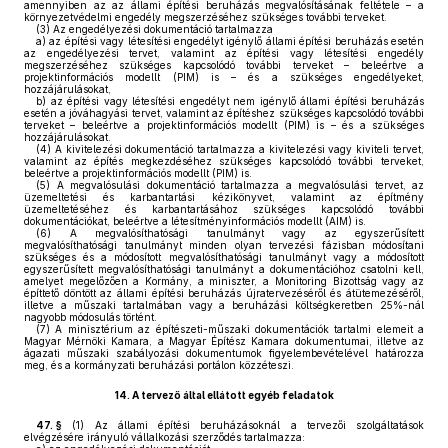
amennyiben az az állami építési beruházás megvalósításának feltétele – a
környezetvédelmi engedély megszerzéséhez szükséges további terveket.
(3)
Az engedélyezési dokumentáció tartalmazza
a)
az építési vagy létesítési engedélyt igénylő állami építési beruházás esetén
az engedélyezési tervet, valamint az építési vagy létesítési engedély
megszerzéséhez szükséges kapcsolódó további terveket – beleértve a
projektinformációs modellt (PIM) is – és a szükséges engedélyeket,
hozzájárulásokat,
b)
az építési vagy létesítési engedélyt nem igénylő állami építési beruházás
esetén a jóváhagyási tervet, valamint az építéshez szükséges kapcsolódó további
terveket – beleértve a projektinformációs modellt (PIM) is – és a szükséges
hozzájárulásokat.
(4)
A kivitelezési dokumentáció tartalmazza a kivitelezési vagy kiviteli tervet,
valamint az építés megkezdéséhez szükséges kapcsolódó további terveket,
beleértve a projektinformációs modellt (PIM) is.
(5)
A megvalósulási dokumentáció tartalmazza a megvalósulási tervet, az
üzemeltetési és karbantartási kézikönyvet, valamint az építmény
üzemeltetéséhez és karbantartásához szükséges kapcsolódó további
dokumentációkat, beleértve a létesítményinformációs modellt (AIM) is.
(6)
A megvalósíthatósági tanulmányt vagy az egyszerűsített
megvalósíthatósági tanulmányt minden olyan tervezési fázisban módosítani
szükséges és a módosított megvalósíthatósági tanulmányt vagy a módosított
egyszerűsített megvalósíthatósági tanulmányt a dokumentációhoz csatolni kell,
amelyet megelőzően a Kormány, a miniszter, a Monitoring Bizottság vagy az
építtető döntött az állami építési beruházás újratervezéséről és átütemezéséről,
illetve a műszaki tartalmában vagy a beruházási költségkeretben 25%-nál
nagyobb módosulás történt.
(7)
A minisztérium az építészeti-műszaki dokumentációk tartalmi elemeit a
Magyar Mérnöki Kamara, a Magyar Építész Kamara dokumentumai, illetve az
ágazati műszaki szabályozási dokumentumok figyelembevételével határozza
meg, és a kormányzati beruházási portálon közzéteszi.
14.
A tervező által ellátott egyéb feladatok
47. §
(1)
Az állami építési beruházásoknál a tervezői szolgáltatások
elvégzésére irányuló vállalkozási szerződés tartalmazza: