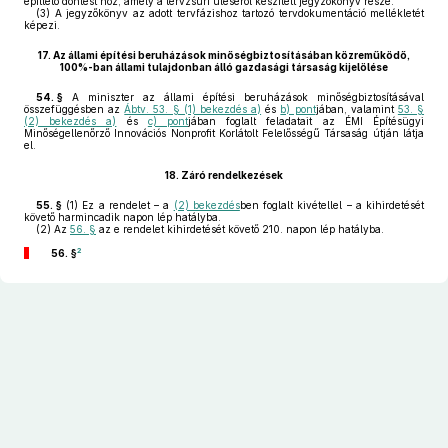
építtető döntést hoz, amely a tervzsűri üléséről készített jegyzőkönyv része.
(3)
A jegyzőkönyv az adott tervfázishoz tartozó tervdokumentáció mellékletét
képezi.
17.
Az állami építési beruházások minőségbiztosításában közreműködő,
100%-ban állami tulajdonban álló gazdasági társaság kijelölése
54. §
A miniszter az állami építési beruházások minőségbiztosításával
összefüggésben az
Ábtv. 53. § (1) bekezdés a)
és
b) pont
jában, valamint
53. §
(2) bekezdés a)
és
c) pont
jában foglalt feladatait az ÉMI Építésügyi
Minőségellenőrző Innovációs Nonprofit Korlátolt Felelősségű Társaság útján látja
el.
18.
Záró rendelkezések
55. §
(1)
Ez a rendelet – a
(2) bekezdés
ben foglalt kivétellel – a kihirdetését
követő harmincadik napon lép hatályba.
(2)
Az
56. §
az e rendelet kihirdetését követő 210. napon lép hatályba.
2
56. §