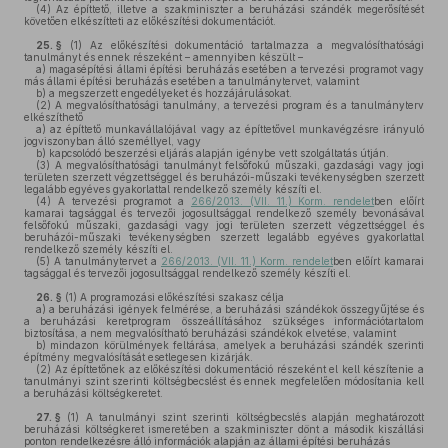
(4)
Az építtető, illetve a szakminiszter a beruházási szándék megerősítését
követően elkészítteti az előkészítési dokumentációt.
25. §
(1)
Az előkészítési dokumentáció tartalmazza a megvalósíthatósági
tanulmányt és ennek részeként – amennyiben készült –
a)
magasépítési állami építési beruházás esetében a tervezési programot vagy
más állami építési beruházás esetében a tanulmánytervet, valamint
b)
a megszerzett engedélyeket és hozzájárulásokat.
(2)
A megvalósíthatósági tanulmány, a tervezési program és a tanulmányterv
elkészíthető
a)
az építtető munkavállalójával vagy az építtetővel munkavégzésre irányuló
jogviszonyban álló személlyel, vagy
b)
kapcsolódó beszerzési eljárás alapján igénybe vett szolgáltatás útján.
(3)
A megvalósíthatósági tanulmányt felsőfokú műszaki, gazdasági vagy jogi
területen szerzett végzettséggel és beruházói-műszaki tevékenységben szerzett
legalább egyéves gyakorlattal rendelkező személy készíti el.
(4)
A tervezési programot a
266/2013. (VII. 11.) Korm. rendelet
ben előírt
kamarai tagsággal és tervezői jogosultsággal rendelkező személy bevonásával
felsőfokú műszaki, gazdasági vagy jogi területen szerzett végzettséggel és
beruházói-műszaki tevékenységben szerzett legalább egyéves gyakorlattal
rendelkező személy készíti el.
(5)
A tanulmánytervet a
266/2013. (VII. 11.) Korm. rendelet
ben előírt kamarai
tagsággal és tervezői jogosultsággal rendelkező személy készíti el.
26. §
(1)
A programozási előkészítési szakasz célja
a)
a beruházási igények felmérése, a beruházási szándékok összegyűjtése és
a beruházási keretprogram összeállításához szükséges információtartalom
biztosítása, a nem megvalósítható beruházási szándékok elvetése, valamint
b)
mindazon körülmények feltárása, amelyek a beruházási szándék szerinti
építmény megvalósítását esetlegesen kizárják.
(2)
Az építtetőnek az előkészítési dokumentáció részeként el kell készítenie a
tanulmányi szint szerinti költségbecslést és ennek megfelelően módosítania kell
a beruházási költségkeretet.
27. §
(1)
A tanulmányi szint szerinti költségbecslés alapján meghatározott
beruházási költségkeret ismeretében a szakminiszter dönt a második kiszállási
ponton rendelkezésre álló információk alapján az állami építési beruházás