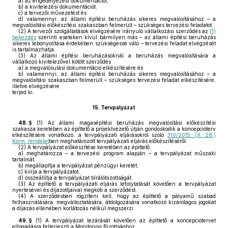
a)
az engedélyezési dokumentációt,
b)
a kivitelezési dokumentációt,
c)
a tervezői művezetést és
d)
valamennyi, az állami építési beruházás sikeres megvalósításához – a
megvalósítási előkészítési szakaszban felmerült – szükséges tervezési feladatot.
(2)
A tervezői szolgáltatások elvégzésére irányuló vállalkozási szerződés az
(1)
bekezdés
szerinti eseteken kívül bármilyen más – az állami építési beruházás
sikeres lebonyolítása érdekében szükségessé váló – tervezési feladat elvégzését
is tartalmazhatja.
(3)
Az állami építési beruházásoknál a beruházás megvalósítására a
vállalkozó kivitelezővel kötött szerződés
a)
a megvalósulási dokumentáció elkészítésére és
b)
valamennyi, az állami építési beruházás sikeres megvalósításához – a
megvalósítási szakaszban felmerült – szükséges tervezési feladat elkészítésére,
illetve elvégzésére
terjed ki.
15.
Tervpályázat
48. §
(1)
Az állami magasépítési beruházás megvalósítási előkészítési
szakasza keretében az építtető a projektvezető útján gondoskodik a koncepcióterv
elkészítésére vonatkozó, a tervpályázati eljárásokról szóló
310/2015. (X. 28.)
Korm. rendelet
ben meghatározott tervpályázati eljárás előkészítéséről.
(2)
A tervpályázat előkészítése keretében az építtető
a)
meghatározza – a tervezési program alapján – a tervpályázat műszaki
tartalmát,
b)
megállapítja a tervpályázat pénzügyi keretét,
c)
kiírja a tervpályázatot,
d)
összeállítja a tervpályázat bírálóbizottságát.
(3)
Az építtető a tervpályázati eljárás lefolytatását követően a tervpályázat
nyertesével és díjazottjaival megköti a szerződést.
(4)
A szerződésben rögzíteni kell, hogy az építtető a pályamű szabad
felhasználására, megváltoztatására, átdolgozására vonatkozó kizárólagos jogokat
a díjazás ellenében korlátozás nélkül megszerzi.
49. §
(1)
A tervpályázat lezárását követően az építtető a koncepciótervet
elfogadásra felterjeszti a Monitoring Bizottsághoz.