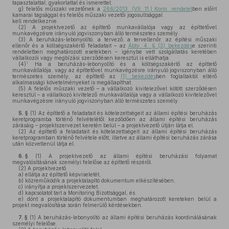
tapasztalattal, gyakorlattal és ismerettel;
g)
felelős műszaki vezetőnek a
266/2013. (VII. 11.) Korm. rendelet
ben előírt
kamarai tagsággal és felelős műszaki vezetői jogosultsággal
kell rendelkeznie.
(2)
A projektvezető az építtető munkavállalója vagy az építtetővel
munkavégzésre irányuló jogviszonyban álló természetes személy.
(3)
A beruházás-lebonyolító, a tervező, a tervellenőr, az építési műszaki
ellenőr és a költségszakértő feladatait – az
Ábtv. 4. § (3) bekezdés
e szerinti
rendeletben meghatározott esetekben – igénybe vett szolgáltatás keretében
vállalkozói vagy megbízási szerződésen keresztül is elláthatja.
1
(4)
Ha a beruházás-lebonyolító és a költségszakértő az építtető
munkavállalója, vagy az építtetővel munkavégzésre irányuló jogviszonyban álló
természetes személy, az építtető az
(1) bekezdés
ben foglaltaktól eltérő
alkalmassági követelményeket is megállapíthat.
(5)
A felelős műszaki vezető – a vállalkozó kivitelezővel kötött szerződésen
keresztül – a vállalkozó kivitelező munkavállalója vagy a vállalkozó kivitelezővel
munkavégzésre irányuló jogviszonyban álló természetes személy.
5. §
(1)
Az építtető a feladatait és kötelezettségeit az állami építési beruházás
keretprogramba történő felvételétől kezdődően az állami építési beruházás
zárásáig – projektszervezet keretén belül – a projektvezető útján látja el.
(2)
Az építtető a feladatait és kötelezettségeit az állami építési beruházás
keretprogramban történő felvétele előtt, illetve az állami építési beruházás zárása
után közvetlenül látja el.
6. §
(1)
A projektvezető az állami építési beruházási folyamat
megvalósításának személyi felelőse az építtető részéről.
(2)
A projektvezető
a)
ellátja az építtető képviseletét,
b)
közreműködik a projektalapító dokumentum elkészítésében,
c)
irányítja a projektszervezetet,
d)
kapcsolatot tart a Monitoring Bizottsággal, és
e)
dönt a projektalapító dokumentumban meghatározott kereteken belül a
projekt megvalósítása során felmerülő kérdésekben.
7. §
(1)
A beruházás-lebonyolító az állami építési beruházás koordinálásának
személyi felelőse.