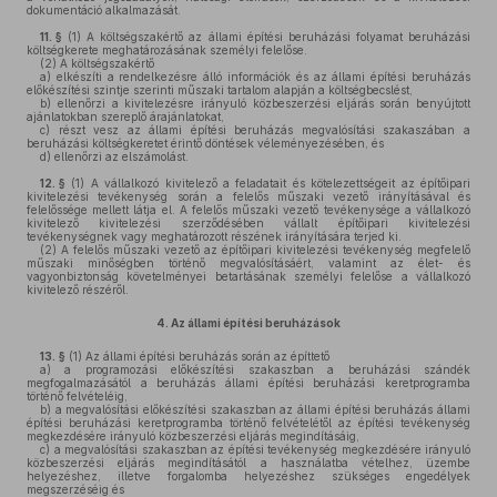
dokumentáció alkalmazását.
11. §
(1)
A költségszakértő az állami építési beruházási folyamat beruházási
költségkerete meghatározásának személyi felelőse.
(2)
A költségszakértő
a)
elkészíti a rendelkezésre álló információk és az állami építési beruházás
előkészítési szintje szerinti műszaki tartalom alapján a költségbecslést,
b)
ellenőrzi a kivitelezésre irányuló közbeszerzési eljárás során benyújtott
ajánlatokban szereplő árajánlatokat,
c)
részt vesz az állami építési beruházás megvalósítási szakaszában a
beruházási költségkeretet érintő döntések véleményezésében, és
d)
ellenőrzi az elszámolást.
12. §
(1)
A vállalkozó kivitelező a feladatait és kötelezettségeit az építőipari
kivitelezési tevékenység során a felelős műszaki vezető irányításával és
felelőssége mellett látja el. A felelős műszaki vezető tevékenysége a vállalkozó
kivitelező kivitelezési szerződésében vállalt építőipari kivitelezési
tevékenységnek vagy meghatározott részének irányítására terjed ki.
(2)
A felelős műszaki vezető az építőipari kivitelezési tevékenység megfelelő
műszaki minőségben történő megvalósításáért, valamint az élet- és
vagyonbiztonság követelményei betartásának személyi felelőse a vállalkozó
kivitelező részéről.
4.
Az állami építési beruházások
13. §
(1)
Az állami építési beruházás során az építtető
a)
a programozási előkészítési szakaszban a beruházási szándék
megfogalmazásától a beruházás állami építési beruházási keretprogramba
történő felvételéig,
b)
a megvalósítási előkészítési szakaszban az állami építési beruházás állami
építési beruházási keretprogramba történő felvételétől az építési tevékenység
megkezdésére irányuló közbeszerzési eljárás megindításáig,
c)
a megvalósítási szakaszban az építési tevékenység megkezdésére irányuló
közbeszerzési eljárás megindításától a használatba vételhez, üzembe
helyezéshez, illetve forgalomba helyezéshez szükséges engedélyek
megszerzéséig és