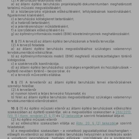
(2)
A beruházás-lebonyolító felel
a)
az állami építési beruházás projektalapító dokumentumban meghatározott
tartalmú műszaki megvalósításáért,
b)
a közbeszerzési eljárások előkészítéséért, lefolytatásának koordinálásáért,
figyelemmel kíséréséért,
c)
a beruházási költségkeret betartásáért,
d)
a határidő betartásáért,
e)
a jelentésrendszer működtetéséért,
f)
a szerződések előkészítéséért és
g)
az építményinformációs modell (BIM) követelményeinek meghatározásáért.
8. §
(1)
A tervező az állami építési beruházásnak a felelős tervezője.
(2)
A tervező feladata
a)
az állami építési beruházás megvalósításához szükséges valamennyi
tervdokumentáció elkészítése,
b)
az építményinformációs modell (BIM) megfelelő részletezettségben történő
kidolgozása,
c)
a szaktervezők koordinációja,
d)
az állami építési beruházáshoz szükséges engedélyek és hozzájárulások –
építtető nevében történő – beszerzése, és
e)
a tervezői művezetés ellátása.
9. §
(1)
A tervellenőr az állami építési beruházás tervei ellenőrzésének
személyi felelőse.
(2)
A tervellenőr
a)
nyomon követi a teljes tervezési folyamatot, és
b)
felel az állami építési beruházás megvalósításához szükséges valamennyi
tervdokumentáció ellenőrzéséért.
10. §
(1)
Az építési műszaki ellenőr az állami építési beruházások előkészítési
szakaszában az építtető szakértője, aki a megvalósítási szakaszban a
266/2013.
(VII. 11.) Korm. rendelet 21. § (1)
és
(2) bekezdés
e szerinti feladatokat látja el.
(2)
Az építési műszaki ellenőr
a)
az előkészítési szakaszban ellátja az
Ábtv. 20. § (2) bekezdés
e szerinti
feladatokat,
b)
a megvalósítási szakaszban – a vonatkozó jogszabályokkal összhangban –
elősegíti és ellenőrzi az állami építési beruházás helyszínén a kivitelezés során
a vonatkozó jogszabályok, hatósági előírások, szerződések és a kivitelezési