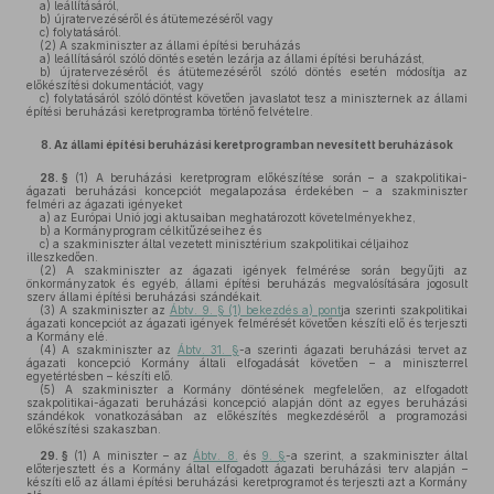
a)
leállításáról,
b)
újratervezéséről és átütemezéséről vagy
c)
folytatásáról.
(2)
A szakminiszter az állami építési beruházás
a)
leállításáról szóló döntés esetén lezárja az állami építési beruházást,
b)
újratervezéséről és átütemezéséről szóló döntés esetén módosítja az
előkészítési dokumentációt, vagy
c)
folytatásáról szóló döntést követően javaslatot tesz a miniszternek az állami
építési beruházási keretprogramba történő felvételre.
8.
Az állami építési beruházási keretprogramban nevesített beruházások
28. §
(1)
A beruházási keretprogram előkészítése során – a szakpolitikai-
ágazati beruházási koncepciót megalapozása érdekében – a szakminiszter
felméri az ágazati igényeket
a)
az Európai Unió jogi aktusaiban meghatározott követelményekhez,
b)
a Kormányprogram célkitűzéseihez és
c)
a szakminiszter által vezetett minisztérium szakpolitikai céljaihoz
illeszkedően.
(2)
A szakminiszter az ágazati igények felmérése során begyűjti az
önkormányzatok és egyéb, állami építési beruházás megvalósítására jogosult
szerv állami építési beruházási szándékait.
(3)
A szakminiszter az
Ábtv. 9. § (1) bekezdés a) pont
ja szerinti szakpolitikai
ágazati koncepciót az ágazati igények felmérését követően készíti elő és terjeszti
a Kormány elé.
(4)
A szakminiszter az
Ábtv. 31. §
-a szerinti ágazati beruházási tervet az
ágazati koncepció Kormány általi elfogadását követően – a miniszterrel
egyetértésben – készíti elő.
(5)
A szakminiszter a Kormány döntésének megfelelően, az elfogadott
szakpolitikai-ágazati beruházási koncepció alapján dönt az egyes beruházási
szándékok vonatkozásában az előkészítés megkezdéséről a programozási
előkészítési szakaszban.
29. §
(1)
A miniszter – az
Ábtv. 8.
és
9. §
-a szerint, a szakminiszter által
előterjesztett és a Kormány által elfogadott ágazati beruházási terv alapján –
készíti elő az állami építési beruházási keretprogramot és terjeszti azt a Kormány