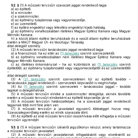
52. §
(1)
A műszaki tervzsűri szavazati joggal rendelkező tagja
a)
az építtető,
b)
a miniszter,
c)
a szakminiszter,
d)
az építmény tulajdonosa vagy vagyonkezelője,
e)
az üzemeltető,
f)
az építési engedélyt vagy létesítési engedélyt kiadó hatóság,
g)
az építmény vonatkozásában illetékes Magyar Építész Kamara vagy Magyar
Mérnöki Kamara,
h)
a közúti állami építési beruházások és a vasúti állami építési beruházások
esetén a MAÚT Magyar Út- és Vasútügyi Társaság
által delegált személy.
(2)
A műszaki tervzsűri tanácskozási joggal rendelkező tagja
a)
a finanszírozó, ha ez eltér az
(1) bekezdés
szerinti szervezetektől,
b)
az építmény vonatkozásában nem illetékes Magyar Építész Kamara vagy
Magyar Mérnöki Kamara,
c)
az illetékes önkormányzat – ha az különbözik az
(1) bekezdés
szerinti
építtetőtől, az építmény tulajdonosától vagy vagyonkezelőjétől és az üzemeltetőtől
–
által delegált személy.
(3)
A
(2) bekezdés
szerinti szervezeteken túl az építtető további –
tanácskozási joggal rendelkező – szervezetek képviselőit is meghívhatja.
(4)
Az
(1) bekezdés
szerinti szervezetek – tanácskozási joggal – további
tagokat is delegálhatnak.
(5)
A műszaki tervzsűri elnöke a szakminiszter delegáltja, akinek távolléte
esetén a műszaki tervzsűri elnökeként az építtető képviselője jár el.
(6)
A műszaki tervzsűri határozatképes, ha a szavazati joggal rendelkező
tagjainak több mint fele jelen van.
(7)
A műszaki tervzsűri a javaslatait egyszerű többséggel hozza meg.
Szavazategyenlőség esetén az elnök szavazata dönt.
(8)
Az építtető az első műszaki tervzsűri összehívása előtt elfogadja a műszaki
tervzsűri ügyrendjét.
53. §
(1)
A műszaki tervzsűri üléséről jegyzőkönyv készül, amely tartalmazza
a műszaki tervzsűri javaslatait.
(2)
A műszaki tervzsűri javaslatainak elfogadásáról vagy elvetéséről az