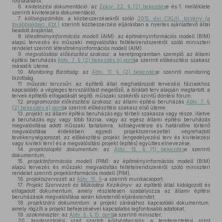
folytatásáról,
6.
kivitelezési dokumentáció:
az
Épkiv. 22. § (2) bekezdés
e és 1. melléklete
szerinti kivitelezési dokumentáció,
7.
költségszámítás:
a közbeszerzésekről szóló
2015. évi CXLIII. törvény (a
továbbiakban: Kbt.)
szerinti közbeszerzési eljárásban a nyertes ajánlattevő által
beadott árajánlat,
8.
létesítményinformációs modell (AIM):
az építményinformációs modell (BIM)
alapú tervezés és műszaki megvalósítás feltételrendszeréről szóló miniszteri
rendelet szerinti létesítményinformációs modell (AIM),
9.
megvalósítási előkészítési szakasz:
a keretprogramban szereplő, az állami
építési beruházás
Ábtv. 7. § (2) bekezdés b) pont
ja szerinti előkészítési szakasz
második üteme,
10.
Monitoring Bizottság:
az
Ábtv. 11. § (2) bekezdés
e szerinti monitoring
bizottság,
11.
műszaki tervzsűri:
az építtető által meghatározott tervezési fázisokhoz
kapcsolódó, a végleges tervszállítást megelőző, a bírálati terv alapján megtartott, a
tervek építtetői elfogadását segítő, műszaki szakértői szintű döntési fórum,
12.
programozási előkészítési szakasz:
az állami építési beruházás
Ábtv. 7. §
(2) bekezdés a) pont
ja szerinti előkészítési szakasz első üteme,
13.
projekt:
az állami építési beruházás egy térbeli szakasza vagy része, illetve
a beruházás egy vagy több fázisa, vagy az egész állami építési beruházás
megvalósítása adott műszaki tartalomra, költségvetésre és határidőre történő
megvalósítása érdekében egyedi projektszervezettel végrehajtott
tevékenységsorozat, az előkészítési projekt (engedélyezési terv és kivitelezési
vagy kiviteli terv) és a megvalósítási projekt (építés) együttes elnevezése,
14.
projektalapító dokumentum:
az
Ábtv. 15. § (1) bekezdés
e szerinti
dokumentum,
15.
projektinformációs modell (PIM):
az építményinformációs modell (BIM)
alapú tervezés és műszaki megvalósítás feltételrendszeréről szóló miniszteri
rendelet szerinti projektinformációs modell (PIM),
16.
projektszervezet:
az
Ábtv. 15. §
-a szerinti munkacsoport,
17.
Projekt Szervezeti és Működési Kézikönyv:
az építtető által kidolgozott és
elfogadott dokumentum, amely részletesen szabályozza az állami építési
beruházások megvalósítása során követendő eljárásrendet,
18.
projektzáró dokumentum:
a projekt zárásához kapcsolódó dokumentum,
amely rögzíti a projekt befejezésével kapcsolatos legfontosabb adatokat,
19.
szakminiszter:
az
Ábtv. 5. § 15. pont
ja szerinti miniszter,
20.
tendereztetési
szint szerinti költségbecslés:
a tendereztetési szint