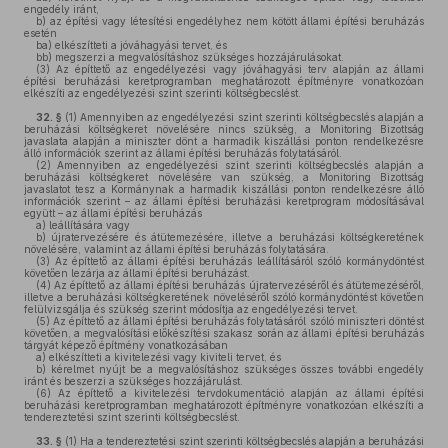
engedély iránt,
b)
az építési vagy létesítési engedélyhez nem kötött állami építési beruházás
esetén
ba)
elkészítteti a jóváhagyási tervet, és
bb)
megszerzi a megvalósításhoz szükséges hozzájárulásokat.
(3)
Az építtető az engedélyezési vagy jóváhagyási terv alapján az állami
építési beruházási keretprogramban meghatározott építményre vonatkozóan
elkészíti az engedélyezési szint szerinti költségbecslést.
32. §
(1)
Amennyiben az engedélyezési szint szerinti költségbecslés alapján a
beruházási költségkeret növelésére nincs szükség, a Monitoring Bizottság
javaslata alapján a miniszter dönt a harmadik kiszállási ponton rendelkezésre
álló információk szerint az állami építési beruházás folytatásáról.
(2)
Amennyiben az engedélyezési szint szerinti költségbecslés alapján a
beruházási költségkeret növelésére van szükség, a Monitoring Bizottság
javaslatot tesz a Kormánynak a harmadik kiszállási ponton rendelkezésre álló
információk szerint – az állami építési beruházási keretprogram módosításával
együtt – az állami építési beruházás
a)
leállítására vagy
b)
újratervezésére és átütemezésére, illetve a beruházási költségkeretének
növelésére, valamint az állami építési beruházás folytatására.
(3)
Az építtető az állami építési beruházás leállításáról szóló kormánydöntést
követően lezárja az állami építési beruházást.
(4)
Az építtető az állami építési beruházás újratervezéséről és átütemezéséről,
illetve a beruházási költségkeretének növeléséről szóló kormánydöntést követően
felülvizsgálja és szükség szerint módosítja az engedélyezési tervet.
(5)
Az építtető az állami építési beruházás folytatásáról szóló miniszteri döntést
követően, a megvalósítási előkészítési szakasz során az állami építési beruházás
tárgyát képező építmény vonatkozásában
a)
elkészítteti a kivitelezési vagy kiviteli tervet, és
b)
kérelmet nyújt be a megvalósításhoz szükséges összes további engedély
iránt és beszerzi a szükséges hozzájárulást.
(6)
Az építtető a kivitelezési tervdokumentáció alapján az állami építési
beruházási keretprogramban meghatározott építményre vonatkozóan elkészíti a
tendereztetési szint szerinti költségbecslést.
33. §
(1)
Ha a tendereztetési szint szerinti költségbecslés alapján a beruházási