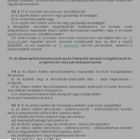
építtető feladatait, különös tekintettel a projektalapító dokumentumban kötelezően
rögzítendő elemekre.
43. §
(1)
A miniszter konzorciumi szerződést köt
a)
az egyéb állami szervvel vagy gazdasági társasággal,
b)
az önkormányzattal vagy
c)
az egyéb nem állami szervvel vagy gazdasági társasággal
a támogatási szerződés megkötésének feltételeként az európai uniós
programokhoz kapcsolódó állami építési beruházásai esetében vagy a miniszter
egyéb konzorciumi szándéka esetén.
(2)
Amennyiben a miniszter nem kíván konzorciumi szerződést kötni az
(1)
bekezdés
ben foglaltak szerint, lemondó nyilatkozatot tesz, és dönt a kijelölt
építtetőről, és azt megküldi az
(1) bekezdés
szerinti szervezetek, valamint a
kijelölt építtető részére.
13.
Az állami építési beruházások során felmerülő tervezői szolgáltatások és
az építészeti-műszaki dokumentációk
44. §
Az állami építési beruházásokhoz kapcsolódó Tervezői Szolgáltatások
Rendszere
a)
az építtető vagy a beruházás-lebonyolító által – saját kapacitással –
elvégzett,
b)
az állami építési beruházásokkal kapcsolatos építészeti-műszaki tervezési
szerződések keretében elvégzett és
c)
a vállalkozó kivitelező által elvégzett vagy elvégeztetett
tervezési feladatokra terjed ki.
45. §
(1)
Az állami építési beruházások esetében a tervezői szolgáltatás
a)
az állami építési beruházás – építményszintű – előkészítésének keretén
belül a programozási előkészítési szakasz során
aa)
előzetes tervezési program vagy tanulmány,
ab)
megvalósíthatósági tanulmány és
ac)
tervezési program vagy tanulmányterv, illetve koncepcióterv,
b)
az állami építési beruházás – építményszintű – előkészítésének keretén
belül a megvalósítási előkészítési szakasz során
ba)
jóváhagyási terv vagy engedélyezési terv és
bb)
kivitelezési vagy kiviteli terv,