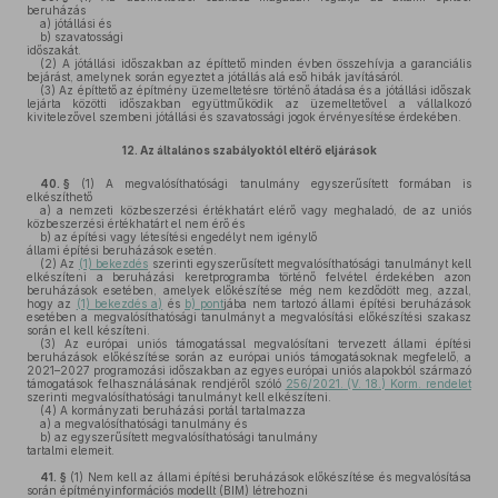
beruházás
a)
jótállási és
b)
szavatossági
időszakát.
(2)
A jótállási időszakban az építtető minden évben összehívja a garanciális
bejárást, amelynek során egyeztet a jótállás alá eső hibák javításáról.
(3)
Az építtető az építmény üzemeltetésre történő átadása és a jótállási időszak
lejárta közötti időszakban együttműködik az üzemeltetővel a vállalkozó
kivitelezővel szembeni jótállási és szavatossági jogok érvényesítése érdekében.
12.
Az általános szabályoktól eltérő eljárások
40. §
(1)
A megvalósíthatósági tanulmány egyszerűsített formában is
elkészíthető
a)
a nemzeti közbeszerzési értékhatárt elérő vagy meghaladó, de az uniós
közbeszerzési értékhatárt el nem érő és
b)
az építési vagy létesítési engedélyt nem igénylő
állami építési beruházások esetén.
(2)
Az
(1) bekezdés
szerinti egyszerűsített megvalósíthatósági tanulmányt kell
elkészíteni a beruházási keretprogramba történő felvétel érdekében azon
beruházások esetében, amelyek előkészítése még nem kezdődött meg, azzal,
hogy az
(1) bekezdés a)
és
b) pont
jába nem tartozó állami építési beruházások
esetében a megvalósíthatósági tanulmányt a megvalósítási előkészítési szakasz
során el kell készíteni.
(3)
Az európai uniós támogatással megvalósítani tervezett állami építési
beruházások előkészítése során az európai uniós támogatásoknak megfelelő, a
2021–2027 programozási időszakban az egyes európai uniós alapokból származó
támogatások felhasználásának rendjéről szóló
256/2021. (V. 18.) Korm. rendelet
szerinti megvalósíthatósági tanulmányt kell elkészíteni.
(4)
A kormányzati beruházási portál tartalmazza
a)
a megvalósíthatósági tanulmány és
b)
az egyszerűsített megvalósíthatósági tanulmány
tartalmi elemeit.
41. §
(1)
Nem kell az állami építési beruházások előkészítése és megvalósítása
során építményinformációs modellt (BIM) létrehozni