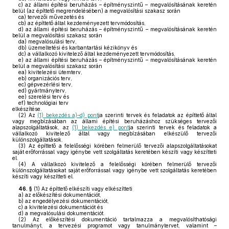
c)
az állami építési beruházás – építményszintű – megvalósításának keretén
belül (az építtető megrendelésében) a megvalósítási szakasz során
ca)
tervezői művezetés és
cb)
az építtető által kezdeményezett tervmódosítás,
d)
az állami építési beruházás – építményszintű – megvalósításának keretén
belül a megvalósítási szakasz során
da)
megvalósulási terv,
db)
üzemeltetési és karbantartási kézikönyv és
dc)
a vállalkozó kivitelező által kezdeményezett tervmódosítás,
e)
az állami építési beruházás – építményszintű – megvalósításának keretén
belül a megvalósítási szakasz során
ea)
kivitelezési ütemterv,
eb)
organizációs terv,
ec)
gépvezérlési terv,
ed)
gyártmányterv,
ee)
szerelési terv és
ef)
technológiai terv
elkészítése.
(2)
Az
(1) bekezdés a)–d) pont
ja szerinti tervek és feladatok az építtető által
vagy megbízásában az állami építési beruházáshoz szükséges tervezői
alapszolgáltatások, az
(1) bekezdés e) pont
ja szerinti tervek és feladatok a
vállalkozó kivitelező által vagy megbízásában elkészülő tervezői
különszolgáltatások.
(3)
Az építtető a felelősségi körében felmerülő tervezői alapszolgáltatásokat
saját erőforrással vagy igénybe vett szolgáltatás keretében készíti vagy készítteti
el.
(4)
A vállalkozó kivitelező a felelősségi körében felmerülő tervezői
különszolgáltatásokat saját erőforrással vagy igénybe vett szolgáltatás keretében
készíti vagy készítteti el.
46. §
(1)
Az építtető elkészíti vagy elkészítteti
a)
az előkészítési dokumentációt,
b)
az engedélyezési dokumentációt,
c)
a kivitelezési dokumentációt és
d)
a megvalósulási dokumentációt.
(2)
Az előkészítési dokumentáció tartalmazza a megvalósíthatósági
tanulmányt, a tervezési programot vagy tanulmánytervet, valamint –