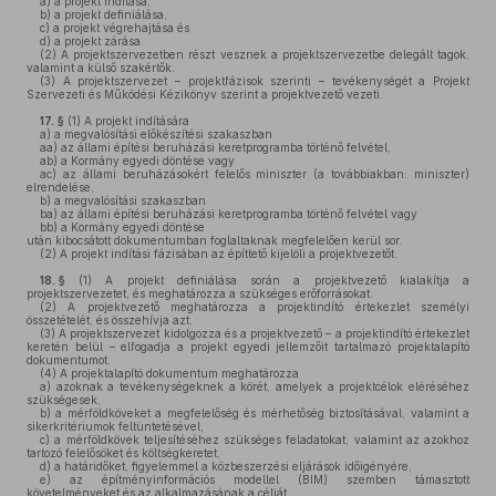
a)
a projekt indítása,
b)
a projekt definiálása,
c)
a projekt végrehajtása és
d)
a projekt zárása.
(2)
A projektszervezetben részt vesznek a projektszervezetbe delegált tagok,
valamint a külső szakértők.
(3)
A projektszervezet – projektfázisok szerinti – tevékenységét a Projekt
Szervezeti és Működési Kézikönyv szerint a projektvezető vezeti.
17. §
(1)
A projekt indítására
a)
a megvalósítási előkészítési szakaszban
aa)
az állami építési beruházási keretprogramba történő felvétel,
ab)
a Kormány egyedi döntése vagy
ac)
az állami beruházásokért felelős miniszter (a továbbiakban: miniszter)
elrendelése,
b)
a megvalósítási szakaszban
ba)
az állami építési beruházási keretprogramba történő felvétel vagy
bb)
a Kormány egyedi döntése
után kibocsátott dokumentumban foglaltaknak megfelelően kerül sor.
(2)
A projekt indítási fázisában az építtető kijelöli a projektvezetőt.
18. §
(1)
A projekt definiálása során a projektvezető kialakítja a
projektszervezetet, és meghatározza a szükséges erőforrásokat.
(2)
A projektvezető meghatározza a projektindító értekezlet személyi
összetételét, és összehívja azt.
(3)
A projektszervezet kidolgozza és a projektvezető – a projektindító értekezlet
keretén belül – elfogadja a projekt egyedi jellemzőit tartalmazó projektalapító
dokumentumot.
(4)
A projektalapító dokumentum meghatározza
a)
azoknak a tevékenységeknek a körét, amelyek a projektcélok eléréséhez
szükségesek,
b)
a mérföldköveket a megfelelőség és mérhetőség biztosításával, valamint a
sikerkritériumok feltüntetésével,
c)
a mérföldkövek teljesítéséhez szükséges feladatokat, valamint az azokhoz
tartozó felelősöket és költségkeretet,
d)
a határidőket, figyelemmel a közbeszerzési eljárások időigényére,
e)
az építményinformációs modellel (BIM) szemben támasztott
követelményeket és az alkalmazásának a célját,