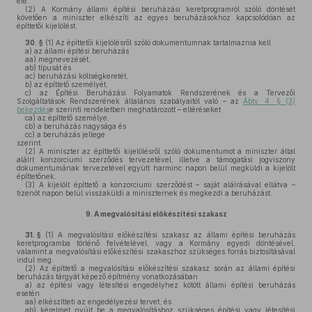
elé.
(2)
A Kormány állami építési beruházási keretprogramról szóló döntését
követően a miniszter elkészíti az egyes beruházásokhoz kapcsolódóan az
építtetői kijelölést.
30. §
(1)
Az építtetői kijelölésről szóló dokumentumnak tartalmaznia kell
a)
az állami építési beruházás
aa)
megnevezését,
ab)
típusát és
ac)
beruházási költségkeretét,
b)
az építtető személyét,
c)
az Építési Beruházási Folyamatok Rendszerének és a Tervezői
Szolgáltatások Rendszerének általános szabályaitól való – az
Ábtv. 4. § (3)
bekezdés
e szerinti rendeletben meghatározott – eltéréseket
ca)
az építtető személye,
cb)
a beruházás nagysága és
cc)
a beruházás jellege
szerint.
(2)
A miniszter az építtetői kijelölésről szóló dokumentumot a miniszter által
aláírt konzorciumi szerződés tervezetével, illetve a támogatási jogviszony
dokumentumának tervezetével együtt harminc napon belül megküldi a kijelölt
építtetőnek.
(3)
A kijelölt építtető a konzorciumi szerződést – saját aláírásával ellátva –
tizenöt napon belül visszaküldi a miniszternek és megkezdi a beruházást.
9.
A megvalósítási előkészítési szakasz
31. §
(1)
A megvalósítási előkészítési szakasz az állami építési beruházás
keretprogramba történő felvételével, vagy a Kormány egyedi döntésével,
valamint a megvalósítási előkészítési szakaszhoz szükséges forrás biztosításával
indul meg.
(2)
Az építtető a megvalósítási előkészítési szakasz során az állami építési
beruházás tárgyát képező építmény vonatkozásában
a)
az építési vagy létesítési engedélyhez kötött állami építési beruházás
esetén
aa)
elkészítteti az engedélyezési tervet, és
ab)
kérelmet nyújt be a megvalósításhoz szükséges építési vagy létesítési