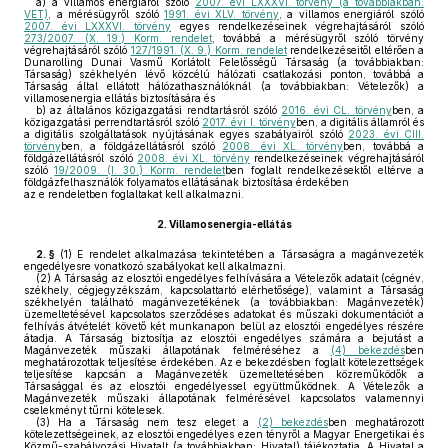
a)
a villamos energiáról szóló
2007. évi LXXXVI. törvény (a továbbiakban:
VET)
, a mérésügyről szóló
1991. évi XLV. törvény
, a villamos energiáról szóló
2007. évi LXXXVI. törvény
egyes rendelkezéseinek végrehajtásáról szóló
273/2007. (X. 19.) Korm. rendelet
, továbbá a mérésügyről szóló törvény
végrehajtásáról szóló
127/1991. (X. 9.) Korm. rendelet
rendelkezéseitől eltérően a
Dunarolling Dunai Vasmű Korlátolt Felelősségű Társaság (a továbbiakban:
Társaság) székhelyén lévő közcélú hálózati csatlakozási ponton, továbbá a
Társaság által ellátott hálózathasználóknál (a továbbiakban: Vételezők) a
villamosenergia ellátás biztosítására és
b)
az általános közigazgatási rendtartásról szóló
2016. évi CL. törvény
ben, a
közigazgatási perrendtartásról szóló
2017. évi I. törvény
ben, a digitális államról és
a digitális szolgáltatások nyújtásának egyes szabályairól szóló
2023. évi CIII.
törvény
ben, a földgázellátásról szóló
2008. évi XL. törvény
ben, továbbá a
földgázellátásról szóló
2008. évi XL. törvény
rendelkezéseinek végrehajtásáról
szóló
19/2009. (I. 30.) Korm. rendelet
ben foglalt rendelkezésektől eltérve a
földgázfelhasználók folyamatos ellátásának biztosítása érdekében
az e rendeletben foglaltakat kell alkalmazni.
2.
Villamosenergia-ellátás
2. §
(1)
E rendelet alkalmazása tekintetében a Társaságra a magánvezeték
engedélyesre vonatkozó szabályokat kell alkalmazni.
(2)
A Társaság az elosztói engedélyes felhívására a Vételezők adatait (cégnév,
székhely, cégjegyzékszám, kapcsolattartó elérhetősége), valamint a Társaság
székhelyén található magánvezetékének (a továbbiakban: Magánvezeték)
üzemeltetésével kapcsolatos szerződéses adatokat és műszaki dokumentációt a
felhívás átvételét követő két munkanapon belül az elosztói engedélyes részére
átadja. A Társaság biztosítja az elosztói engedélyes számára a bejutást a
Magánvezeték műszaki állapotának felméréséhez a
(4) bekezdés
ben
meghatározottak teljesítése érdekében. Az e bekezdésben foglalt kötelezettségek
teljesítése kapcsán a Magánvezeték üzemeltetésében közreműködők a
Társasággal és az elosztói engedélyessel együttműködnek. A Vételezők a
Magánvezeték műszaki állapotának felmérésével kapcsolatos valamennyi
cselekményt tűrni kötelesek.
(3)
Ha a Társaság nem tesz eleget a
(2) bekezdés
ben meghatározott
kötelezettségeinek, az elosztói engedélyes ezen tényről a Magyar Energetikai és
Közmű-szabályozási Hivatalt (a továbbiakban: Hivatal) tájékoztatja. A Hivatal a