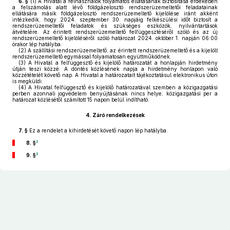
6. §
(1)
A Hivatal a felhasználók folyamatos ellátásának biztosítása érdekében
a felszámolás alatt lévő földgázelosztó rendszerüzemeltetői feladatainak
ellátására másik földgázelosztó rendszerüzemeltető kijelölése iránt akként
intézkedik, hogy 2024. szeptember 30. napjáig felkészülési időt biztosít a
rendszerüzemeltetői feladatok és szükséges eszközök, nyilvántartások
átvételére. Az érintett rendszerüzemeltető felfüggesztéséről szóló és az új
rendszerüzemeltető kijelöléséről szóló határozat 2024. október 1. napján 06:00
órakor lép hatályba.
(2)
A szállítási rendszerüzemeltető, az érintett rendszerüzemeltető és a kijelölt
rendszerüzemeltető egymással folyamatosan együttműködnek.
(3)
A Hivatal a felfüggesztő és kijelölő határozatát a honlapján hirdetmény
útján teszi közzé. A döntés közlésének napja a hirdetmény honlapon való
közzétételét követő nap. A Hivatal a határozatait tájékoztatásul elektronikus úton
is megküldi.
(4)
A Hivatal felfüggesztő és kijelölő határozatával szemben a közigazgatási
perben azonnali jogvédelem benyújtásának nincs helye, közigazgatási per a
határozat közlésétől számított 15 napon belül indítható.
4.
Záró rendelkezések
7. §
Ez a rendelet a kihirdetését követő napon lép hatályba.
2
8. §
3
9. §