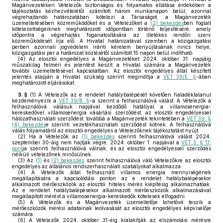
Magánvezetéken Vételezők biztonságos és folyamatos ellátása érdekében a
tájékoztatás kézhezvételétől számított három munkanapon belül, azonnal
végrehajtandó határozatában kötelezi a Társaságot, a Magánvezeték
üzemeltetésében közreműködőket és a Vételezőket a
(2) bekezdés
ben foglalt
kötelezettségeiknek meghatározott időpontban történő teljesítésére, amely
időpontra a végrehajtás foganatosítására az illetékes rendőri szerv
közreműködését írja elő. A Hivatal határozatával szemben a közigazgatási
perben azonnali jogvédelem iránti kérelem benyújtásának nincs helye,
közigazgatási per a határozat közlésétől számított 15 napon belül indítható.
(4)
Az elosztói engedélyes a Magánvezetéket 2024. október 31. napjáig
műszakilag felméri és jelentést készít a Hivatal számára a Magánvezeték
további üzemeltetésével kapcsolatban. Az elosztói engedélyes által készített
jelentés alapján a Hivatal szükség szerint megindítja a
VET 39/E. §
-ában
meghatározott eljárásokat.
3. §
(1)
A Vételezők az e rendelet hatálybalépését követően haladéktalanul
kezdeményezik a
VET 39/B. §
-a szerint a felhasználóvá válást. A Vételezők a
felhasználóvá válásuk napjával kezdődő hatállyal a villamosenergia-
kereskedővel villamosenergia vásárlási szerződést, az elosztói engedélyessel
hálózathasználati szerződést, továbbá a Magánvezeték tekintetében a
VET 39. §
(4) bekezdés
e szerinti vezetékhasználati szerződést kötnek. A felhasználóvá
válás folyamatáról az elosztói engedélyes a Vételezőknek tájékoztatást nyújt.
(2)
Ha a Vételezők az
(1) bekezdés
szerinti felhasználóvá válást 2024.
szeptember 30-áig nem hajtják végre, 2024. október 1. napjával a
VET 3. § 17.
pont
ja szerinti felhasználóvá válnak, és az elosztói engedélyessel szerződés
nélküli vételezőnek minősülnek.
(3)
Az
(1)
és
(2) bekezdés
szerint felhasználóvá váló Vételezőkre az elosztói
engedélyes az általános rendszerhasználati szabályokat alkalmazza.
(4)
A Vételezők által felhasznált villamos energia mennyiségének
megállapítására a kapcsolódási ponton az e rendelet hatálybalépésekor
alkalmazott mérőeszközök az elosztói hiteles mérés kiépítésig alkalmazhatóak.
Az e rendelet hatálybalépésekor alkalmazott mérőeszközök alkalmazásával
megállapított mérést a villamosenergia-kereskedők kötelesek elfogadni.
(5)
A Vételezők és a Magánvezeték üzemeltetője lehetővé teszik a
mérőeszközök mérési adatainak leolvasását az elosztói engedélyes képviselője
számára.
(6)
A Vételezők 2024. október 31-éig kialakítják az elszámolási mérésre