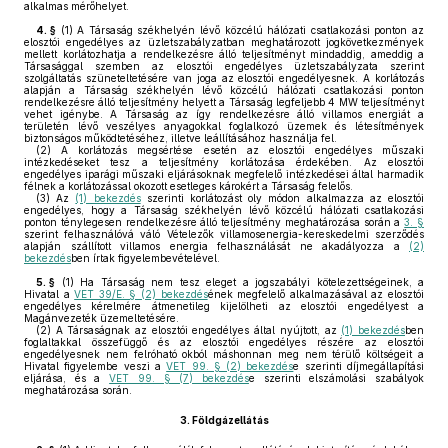
alkalmas mérőhelyet.
4. §
(1)
A Társaság székhelyén lévő közcélú hálózati csatlakozási ponton az
elosztói engedélyes az üzletszabályzatban meghatározott jogkövetkezmények
mellett korlátozhatja a rendelkezésre álló teljesítményt mindaddig, ameddig a
Társasággal szemben az elosztói engedélyes üzletszabályzata szerint
szolgáltatás szüneteltetésére van joga az elosztói engedélyesnek. A korlátozás
alapján a Társaság székhelyén lévő közcélú hálózati csatlakozási ponton
rendelkezésre álló teljesítmény helyett a Társaság legfeljebb 4 MW teljesítményt
vehet igénybe. A Társaság az így rendelkezésre álló villamos energiát a
területén lévő veszélyes anyagokkal foglalkozó üzemek és létesítmények
biztonságos működtetéséhez, illetve leállításához használja fel.
(2)
A korlátozás megsértése esetén az elosztói engedélyes műszaki
intézkedéseket tesz a teljesítmény korlátozása érdekében. Az elosztói
engedélyes iparági műszaki eljárásoknak megfelelő intézkedései által harmadik
félnek a korlátozással okozott esetleges károkért a Társaság felelős.
(3)
Az
(1) bekezdés
szerinti korlátozást oly módon alkalmazza az elosztói
engedélyes, hogy a Társaság székhelyén lévő közcélú hálózati csatlakozási
ponton ténylegesen rendelkezésre álló teljesítmény meghatározása során a
3. §
szerint felhasználóvá váló Vételezők villamosenergia-kereskedelmi szerződés
alapján szállított villamos energia felhasználását ne akadályozza a
(2)
bekezdés
ben írtak figyelembevételével.
5. §
(1)
Ha Társaság nem tesz eleget a jogszabályi kötelezettségeinek, a
Hivatal a
VET 39/E. § (2) bekezdés
ének megfelelő alkalmazásával az elosztói
engedélyes kérelmére átmenetileg kijelölheti az elosztói engedélyest a
Magánvezeték üzemeltetésére.
(2)
A Társaságnak az elosztói engedélyes által nyújtott, az
(1) bekezdés
ben
foglaltakkal összefüggő és az elosztói engedélyes részére az elosztói
engedélyesnek nem felróható okból máshonnan meg nem térülő költségeit a
Hivatal figyelembe veszi a
VET 99. § (2) bekezdés
e szerinti díjmegállapítási
eljárása, és a
VET 99. § (7) bekezdés
e szerinti elszámolási szabályok
meghatározása során.
3.
Földgázellátás