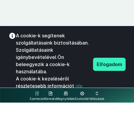
A cookie-k segítenek
szolgáltatásaink biztosításában.
Szolgáltatásaink
igénybevételével Ön
beleegyezik a cookie-k
Elfogadom
használatába.
A cookie-k kezeléséről
részletesebb információt
ide
kattintva olvashat.
Szerkezet
Keresés
Megnyitottak
Eszköztár
Változások