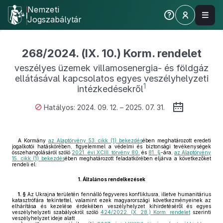
Nemzeti
Jogszabálytár
268/2024. (IX. 10.) Korm. rendelet
veszélyes üzemek villamosenergia- és földgáz
ellátásával kapcsolatos egyes veszélyhelyzeti
1
intézkedésekről
Hatályos: 2024. 09. 12. – 2025. 07. 31.
A Kormány
az Alaptörvény 53. cikk (1) bekezdés
ében meghatározott eredeti
jogalkotói hatáskörében, figyelemmel a védelmi és biztonsági tevékenységek
összehangolásáról szóló
2021. évi XCIII. törvény 80.
és
81. §
-ára,
az Alaptörvény
15. cikk (1) bekezdés
ében meghatározott feladatkörében eljárva a következőket
rendeli el:
1.
Általános rendelkezések
1. §
Az Ukrajna területén fennálló fegyveres konfliktusra, illetve humanitárius
katasztrófára tekintettel, valamint ezek magyarországi következményeinek az
elhárítása és kezelése érdekében veszélyhelyzet kihirdetéséről és egyes
veszélyhelyzeti szabályokról szóló
424/2022. (X. 28.) Korm. rendelet
szerinti
veszélyhelyzet ideje alatt