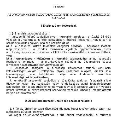
I. Fejezet
AZ ÖNKORMÁNYZATI TŰZOLTÓSÁG LÉTESÍTÉSE, MŰKÖDÉSÉNEK FELTÉTELEI ÉS
FELADATA
1.
Értelmező rendelkezések
1. §
E rendelet alkalmazásában
1.
készenléti jellegű szolgálat:
olyan munkakör, amelyben a tűzoltó 24 órás
váltásos munkarendbe tartozó beosztásban, állandó készenléti helyzetben a
szolgálatteljesítés helyén látja el a szolgálatát, és
a)
a munkakörbe tartozó feladatok jellegéből adódóan – hosszabb időszak
alapulvételével – a rendes munkaidő legalább egyharmadában nincs
munkavégzés, és a munkával nem töltött időt a munkavállaló pihenéssel töltheti,
vagy
b)
a munkavégzés – különösen a munkakör sajátosságára, a munkavégzés
feltételeire tekintettel – a munkavállaló számára az általánoshoz képest
lényegesen alacsonyabb igénybevétellel jár;
2.
készenléti szolgálat:
a tűzoltóság káresethez történő vonulásra
kötelezettséget vállaló tűzoltójának olyan riasztható állapota, amikor sem
tevékenysége, sem tartózkodási helye nem korlátozza kivonulási
kötelezettségének teljesítésében;
3.
rendkívüli készenléti szolgálat:
a tűzoltóság szakmai feladatait ellátó
tűzoltóinak olyan munkavégzési vagy rendelkezésre állási feladatvégzésre
kötelezése, amit a települési önkormányzat képviselő-testülete vagy a hivatásos
katasztrófavédelmi szerv központi szervének vezetője rendel el meghatározott
helyen és időtartamban.
2.
Az önkormányzati tűzoltóság szakmai feladata
2. §
(1)
Az önkormányzati tűzoltóság tűzmegelőzési tevékenysége során, az
elsődleges műveleti körzetén
a)
segíti az önkormányzatoknak a tűz elleni védekezésről, a műszaki