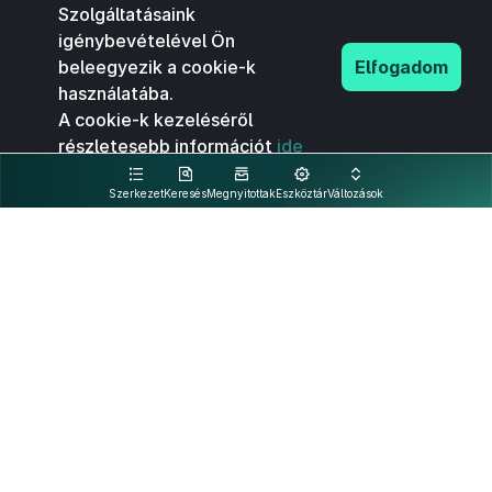
Szolgáltatásaink
igénybevételével Ön
beleegyezik a cookie-k
Elfogadom
használatába.
A cookie-k kezeléséről
részletesebb információt
ide
kattintva olvashat.
Szerkezet
Keresés
Megnyitottak
Eszköztár
Változások