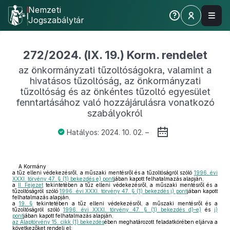
Nemzeti
Jogszabálytár
272/2024. (IX. 19.) Korm. rendelet
az önkormányzati tűzoltóságokra, valamint a
hivatásos tűzoltóság, az önkormányzati
tűzoltóság és az önkéntes tűzoltó egyesület
fenntartásához való hozzájárulásra vonatkozó
szabályokról
Hatályos: 2024. 10. 02. –
A Kormány
a tűz elleni védekezésről, a műszaki mentésről és a tűzoltóságról szóló
1996. évi
XXXI. törvény 47. § (1) bekezdés e) pont
jában kapott felhatalmazás alapján,
a
II. Fejezet
tekintetében a tűz elleni védekezésről, a műszaki mentésről és a
tűzoltóságról szóló
1996. évi XXXI. törvény 47. § (1) bekezdés j) pont
jában kapott
felhatalmazás alapján,
a
19. §
tekintetében a tűz elleni védekezésről, a műszaki mentésről és a
tűzoltóságról szóló
1996. évi XXXI. törvény 47. § (1) bekezdés d)–e)
és
j)
pont
jában kapott felhatalmazás alapján,
az Alaptörvény 15. cikk (1) bekezdés
ében meghatározott feladatkörében eljárva a
következőket rendeli el: