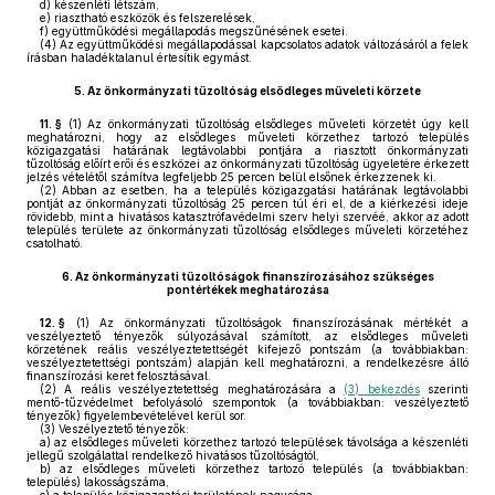
d)
készenléti létszám,
e)
riasztható eszközök és felszerelések,
f)
együttműködési megállapodás megszűnésének esetei.
(4)
Az együttműködési megállapodással kapcsolatos adatok változásáról a felek
írásban haladéktalanul értesítik egymást.
5.
Az önkormányzati tűzoltóság elsődleges műveleti körzete
11. §
(1)
Az önkormányzati tűzoltóság elsődleges műveleti körzetét úgy kell
meghatározni, hogy az elsődleges műveleti körzethez tartozó település
közigazgatási határának legtávolabbi pontjára a riasztott önkormányzati
tűzoltóság előírt erői és eszközei az önkormányzati tűzoltóság ügyeletére érkezett
jelzés vételétől számítva legfeljebb 25 percen belül elsőnek érkezzenek ki.
(2)
Abban az esetben, ha a település közigazgatási határának legtávolabbi
pontját az önkormányzati tűzoltóság 25 percen túl éri el, de a kiérkezési ideje
rövidebb, mint a hivatásos katasztrófavédelmi szerv helyi szervéé, akkor az adott
település területe az önkormányzati tűzoltóság elsődleges műveleti körzetéhez
csatolható.
6.
Az önkormányzati tűzoltóságok finanszírozásához szükséges
pontértékek meghatározása
12. §
(1)
Az önkormányzati tűzoltóságok finanszírozásának mértékét a
veszélyeztető tényezők súlyozásával számított, az elsődleges műveleti
körzetének reális veszélyeztetettségét kifejező pontszám (a továbbiakban:
veszélyeztetettségi pontszám) alapján kell meghatározni, a rendelkezésre álló
finanszírozási keret felosztásával.
(2)
A reális veszélyeztetettség meghatározására a
(3) bekezdés
szerinti
mentő-tűzvédelmet befolyásoló szempontok (a továbbiakban: veszélyeztető
tényezők) figyelembevételével kerül sor.
(3)
Veszélyeztető tényezők:
a)
az elsődleges műveleti körzethez tartozó települések távolsága a készenléti
jellegű szolgálattal rendelkező hivatásos tűzoltóságtól,
b)
az elsődleges műveleti körzethez tartozó település (a továbbiakban:
település) lakosságszáma,