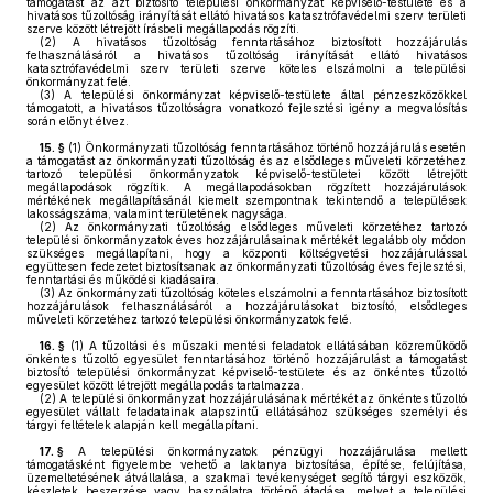
támogatást az azt biztosító települési önkormányzat képviselő-testülete és a
hivatásos tűzoltóság irányítását ellátó hivatásos katasztrófavédelmi szerv területi
szerve között létrejött írásbeli megállapodás rögzíti.
(2)
A hivatásos tűzoltóság fenntartásához biztosított hozzájárulás
felhasználásáról a hivatásos tűzoltóság irányítását ellátó hivatásos
katasztrófavédelmi szerv területi szerve köteles elszámolni a települési
önkormányzat felé.
(3)
A települési önkormányzat képviselő-testülete által pénzeszközökkel
támogatott, a hivatásos tűzoltóságra vonatkozó fejlesztési igény a megvalósítás
során előnyt élvez.
15. §
(1)
Önkormányzati tűzoltóság fenntartásához történő hozzájárulás esetén
a támogatást az önkormányzati tűzoltóság és az elsődleges műveleti körzetéhez
tartozó települési önkormányzatok képviselő-testületei között létrejött
megállapodások rögzítik. A megállapodásokban rögzített hozzájárulások
mértékének megállapításánál kiemelt szempontnak tekintendő a települések
lakosságszáma, valamint területének nagysága.
(2)
Az önkormányzati tűzoltóság elsődleges műveleti körzetéhez tartozó
települési önkormányzatok éves hozzájárulásainak mértékét legalább oly módon
szükséges megállapítani, hogy a központi költségvetési hozzájárulással
együttesen fedezetet biztosítsanak az önkormányzati tűzoltóság éves fejlesztési,
fenntartási és működési kiadásaira.
(3)
Az önkormányzati tűzoltóság köteles elszámolni a fenntartásához biztosított
hozzájárulások felhasználásáról a hozzájárulásokat biztosító, elsődleges
műveleti körzetéhez tartozó települési önkormányzatok felé.
16. §
(1)
A tűzoltási és műszaki mentési feladatok ellátásában közreműködő
önkéntes tűzoltó egyesület fenntartásához történő hozzájárulást a támogatást
biztosító települési önkormányzat képviselő-testülete és az önkéntes tűzoltó
egyesület között létrejött megállapodás tartalmazza.
(2)
A települési önkormányzat hozzájárulásának mértékét az önkéntes tűzoltó
egyesület vállalt feladatainak alapszintű ellátásához szükséges személyi és
tárgyi feltételek alapján kell megállapítani.
17. §
A települési önkormányzatok pénzügyi hozzájárulása mellett
támogatásként figyelembe vehető a laktanya biztosítása, építése, felújítása,
üzemeltetésének átvállalása, a szakmai tevékenységet segítő tárgyi eszközök,
készletek beszerzése vagy használatra történő átadása, melyet a települési