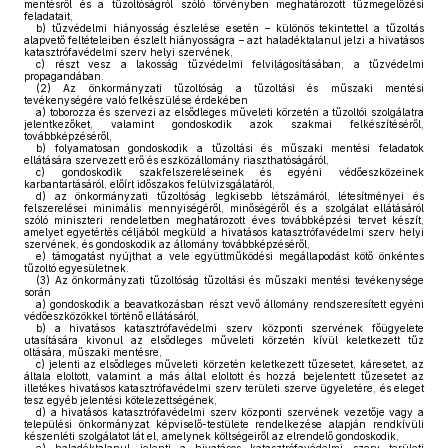
mentésről és a tűzoltóságról szóló törvényben meghatározott tűzmegelőzési
feladatait,
b)
tűzvédelmi hiányosság észlelése esetén – különös tekintettel a tűzoltás
alapvető feltételeiben észlelt hiányosságra – azt haladéktalanul jelzi a hivatásos
katasztrófavédelmi szerv helyi szervének,
c)
részt vesz a lakosság tűzvédelmi felvilágosításában, a tűzvédelmi
propagandában.
(2)
Az önkormányzati tűzoltóság a tűzoltási és műszaki mentési
tevékenységére való felkészülése érdekében
a)
toborozza és szervezi az elsődleges műveleti körzetén a tűzoltói szolgálatra
jelentkezőket, valamint gondoskodik azok szakmai felkészítéséről,
továbbképzéséről,
b)
folyamatosan gondoskodik a tűzoltási és műszaki mentési feladatok
ellátására szervezett erő és eszközállomány riaszthatóságáról,
c)
gondoskodik szakfelszereléseinek és egyéni védőeszközeinek
karbantartásáról, előírt időszakos felülvizsgálatáról,
d)
az önkormányzati tűzoltóság legkisebb létszámáról, létesítményei és
felszerelései minimális mennyiségéről, minőségéről és a szolgálat ellátásáról
szóló miniszteri rendeletben meghatározott éves továbbképzési tervet készít,
amelyet egyetértés céljából megküld a hivatásos katasztrófavédelmi szerv helyi
szervének, és gondoskodik az állomány továbbképzéséről,
e)
támogatást nyújthat a vele együttműködési megállapodást kötő önkéntes
tűzoltó egyesületnek.
(3)
Az önkormányzati tűzoltóság tűzoltási és műszaki mentési tevékenysége
során
a)
gondoskodik a beavatkozásban részt vevő állomány rendszeresített egyéni
védőeszközökkel történő ellátásáról,
b)
a hivatásos katasztrófavédelmi szerv központi szervének főügyelete
utasítására kivonul az elsődleges műveleti körzetén kívül keletkezett tűz
oltására, műszaki mentésre,
c)
jelenti az elsődleges műveleti körzetén keletkezett tűzesetet, káresetet, az
általa eloltott, valamint a más által eloltott és hozzá bejelentett tűzesetet az
illetékes hivatásos katasztrófavédelmi szerv területi szerve ügyeletére, és eleget
tesz egyéb jelentési kötelezettségének,
d)
a hivatásos katasztrófavédelmi szerv központi szervének vezetője vagy a
települési önkormányzat képviselő-testülete rendelkezése alapján rendkívüli
készenléti szolgálatot lát el, amelynek költségeiről az elrendelő gondoskodik,