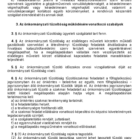
e)
haladéktalanul jelenti a hivatásos katasztrófavédelmi szerv területi
szervének ügyeletére a gépjárműveinek vonulóképtelenségét, a késedelmesen
végrehajtható vagy késedelmesen végrehajtott vonulást, valamint a
vonulóképességet korlátozó egyéb körülményeket, a rendkívüli készenléti
szolgálat elrendelését és annak okát.
3.
Az önkormányzati tűzoltóság működésére vonatkozó szabályok
3. §
Az önkormányzati tűzoltóság ügyeleti szolgálatot tart fenn.
4. §
Az önkormányzati tűzoltóság az elsődleges műveleti körzetén működő
gazdálkodó szervekkel a létesítményi tűzoltósági feladatok átvállalására a
hivatásos katasztrófavédelmi szerv területi szervének egyetértésével
megállapodhat, ha a megállapodásban vállaltak nem veszélyeztetik az
elsődleges műveleti körzet ellátásával kapcsolatos feladatok maradéktalan
teljesítését.
5. §
Az önkormányzati tűzoltó időszakos orvosi vizsgálatának díját az
önkormányzati tűzoltóság viseli.
6. §
Az önkormányzati tűzoltóság tűzoltószakmai feladatait a főfoglalkozású
jogviszonyban és az önkéntes – beleértve az egyéb, nem főfoglalkozású –
jogviszonyban álló önkormányzati tűzoltók látják el. Az önkéntes jogviszonyban
álló önkormányzati tűzoltó a szakmai feladatait az önkormányzati tűzoltósággal
kötött írásbeli megállapodás alapján hajtja végre. A megállapodásnak
tartalmaznia kell
a)
az önkéntes szakmai tevékenység tartalmát,
b)
a feladatellátás helyét,
c)
a tevékenységre fordítandó időt,
d)
a szakmai feladat ellátására vonatkozó képesítési és képzési követelmények
legalacsonyabb szintjét,
e)
a szolgálatellátás rendjét, juttatásait,
f)
az egyenruházat viselésének rendjét és
g)
a megállapodás megszűnésére vonatkozó előírásokat.
7. §
(1)
Az önkormányzati tűzoltóság rajokra tagozódik.
(2)
Az önkormányzati tűzoltó beosztása szerint lehet beosztott tűzoltó vagy