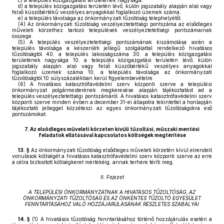
c)
a település közigazgatási területének nagysága,
d)
a település közigazgatási területén lévő, külön jogszabály alapján alsó vagy
felső küszöbértékű veszélyes anyagokkal foglalkozó üzemek száma,
e)
a település távolsága az önkormányzati tűzoltóság telephelyétől.
(4)
Az önkormányzati tűzoltóság veszélyeztetettségi pontszáma az elsődleges
műveleti körzethez tartozó települések veszélyeztetettségi pontszámainak
összege.
(5)
A település veszélyeztetettségi pontszámának kiszámolása során a
település távolsága a készenléti jellegű szolgálattal rendelkező hivatásos
tűzoltóságtól 40, a település lakosságszáma 30, a település közigazgatási
területének nagysága 10, a település közigazgatási területén lévő, külön
jogszabály alapján alsó vagy felső küszöbértékű veszélyes anyagokkal
foglalkozó üzemek száma 10, a település távolsága az önkormányzati
tűzoltóságtól 10 súlyszázalékban kerül figyelembevételre.
(6)
A hivatásos katasztrófavédelmi szerv központi szerve a települési
önkormányzat polgármesterének megkeresése alapján tájékoztatást ad a
település veszélyeztetettségi pontszámáról. A hivatásos katasztrófavédelmi szerv
központi szerve minden évben a december 31-ei állapotra tekintettel a honlapján
tájékoztató jelleggel közzéteszi az egyes önkormányzati tűzoltóságokra eső
pontszámokat.
7.
Az elsődleges műveleti körzeten kívüli tűzoltási, műszaki mentési
feladatok ellátásával kapcsolatos költségek megtérítése
13. §
Az önkormányzati tűzoltóság elsődleges műveleti körzetén kívül elrendelt
vonulások költségét a hivatásos katasztrófavédelmi szerv központi szerve az erre
a célra biztosított költségkeret mértékéig, annak terhére téríti meg.
II. Fejezet
A TELEPÜLÉSI ÖNKORMÁNYZATNAK A HIVATÁSOS TŰZOLTÓSÁG, AZ
ÖNKORMÁNYZATI TŰZOLTÓSÁG ÉS AZ ÖNKÉNTES TŰZOLTÓ EGYESÜLET
FENNTARTÁSÁHOZ VALÓ HOZZÁJÁRULÁSÁNAK RÉSZLETES SZABÁLYAI
14. §
(1)
A hivatásos tűzoltóság fenntartásához történő hozzájárulás esetén a