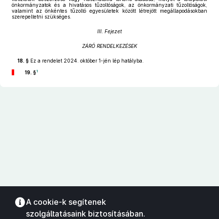
önkormányzatok és a hivatásos tűzoltóságok, az önkormányzati tűzoltóságok,
valamint az önkéntes tűzoltó egyesületek között létrejött megállapodásokban
szerepeltetni szükséges.
III. Fejezet
ZÁRÓ RENDELKEZÉSEK
18. §
Ez a rendelet 2024. október 1-jén lép hatályba.
1
19. §
A cookie-k segítenek
szolgáltatásaink biztosításában.