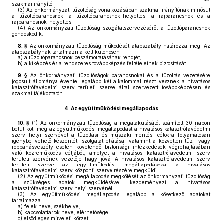
szakmai irányító.
(3)
Az önkormányzati tűzoltóság vonatkozásában szakmai irányítónak minősül
a tűzoltóparancsnok, a tűzoltóparancsnok-helyettes, a rajparancsnok és a
rajparancsnok-helyettes.
(4)
Az önkormányzati tűzoltóság szolgálatszervezéséről a tűzoltóparancsnok
gondoskodik.
8. §
Az önkormányzati tűzoltóság működését alapszabály határozza meg. Az
alapszabálynak tartalmaznia kell különösen
a)
a tűzoltóparancsnok beszámoltatásának rendjét,
b)
a kiképzés és a rendszeres továbbképzés feltételeinek biztosítását.
9. §
Az önkormányzati tűzoltóságok parancsnokai és a tűzoltás vezetésére
jogosult állománya évente legalább két alkalommal részt vesznek a hivatásos
katasztrófavédelmi szerv területi szerve által szervezett továbbképzésen és
szakmai tájékoztatón.
4.
Az együttműködési megállapodás
10. §
(1)
Az önkormányzati tűzoltóság a megalakulásától számított 30 napon
belül köti meg az együttműködési megállapodást a hivatásos katasztrófavédelmi
szerv helyi szervével a tűzoltási és műszaki mentési célokra folyamatosan
igénybe vehető készenléti szolgálat ellátása, valamint a közvetlen tűz- vagy
robbanásveszély esetén követendő biztonsági intézkedések végrehajtásában
való közreműködés céljából, amelyet a hivatásos katasztrófavédelmi szerv
területi szervének vezetője hagy jóvá. A hivatásos katasztrófavédelmi szerv
területi szerve az együttműködési megállapodásokat a hivatásos
katasztrófavédelmi szerv központi szerve részére megküldi.
(2)
Az együttműködési megállapodás megkötését az önkormányzati tűzoltóság
a szükséges adatok megküldésével kezdeményezi a hivatásos
katasztrófavédelmi szerv helyi szervénél.
(3)
Az együttműködési megállapodás legalább a következő adatokat
tartalmazza:
a)
felek neve, székhelye,
b)
kapcsolattartók neve, elérhetősége,
c)
elsődleges műveleti körzet,