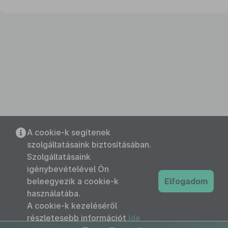
A cookie-k segítenek
szolgáltatásaink biztosításában.
Szolgáltatásaink
igénybevételével Ön
beleegyezik a cookie-k
Elfogadom
használatába.
A cookie-k kezeléséről
részletesebb információt
ide