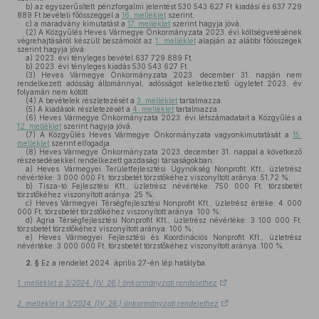
b)
az egyszerűsített pénzforgalmi jelentést 530 543 627 Ft kiadási és 637 729
889 Ft bevételi főösszeggel a
16. melléklet
szerint,
c)
a maradvány kimutatást a
17. melléklet
szerint hagyja jóvá.
(2)
A Közgyűlés Heves Vármegye Önkormányzata 2023. évi költségvetésének
végrehajtásáról készült beszámolót az
1. melléklet
alapján az alábbi főösszegek
szerint hagyja jóvá:
a)
2023. évi tényleges bevétel 637 729 889 Ft,
b)
2023. évi tényleges kiadás 530 543 627 Ft.
(3)
Heves Vármegye Önkormányzata 2023. december 31. napján nem
rendelkezett adósság állománnyal, adósságot keletkeztető ügyletet 2023. év
folyamán nem kötött.
(4)
A bevételek részletezését a
3. melléklet
tartalmazza.
(5)
A kiadások részletezését a
4. melléklet
tartalmazza.
(6)
Heves Vármegye Önkormányzata 2023. évi létszámadatait a Közgyűlés a
12. melléklet
szerint hagyja jóvá.
(7)
A Közgyűlés Heves Vármegye Önkormányzata vagyonkimutatását a
15.
melléklet
szerint elfogadja.
(8)
Heves Vármegye Önkormányzata 2023. december 31. nappal a következő
részesedésekkel rendelkezett gazdasági társaságokban:
a)
Heves Vármegyei Területfejlesztési Ügynökség Nonprofit Kft., üzletrész
névértéke: 3 000 000 Ft, törzsbetét törzstőkéhez viszonyított aránya: 51,72 %;
b)
Tisza-tó Fejlesztési Kft., üzletrész névértéke: 750 000 Ft, törzsbetét
törzstőkéhez viszonyított aránya: 25 %;
c)
Heves Vármegyei Térségfejlesztési Nonprofit Kft., üzletrész értéke: 4 000
000 Ft, törzsbetét törzstőkéhez viszonyított aránya: 100 %;
d)
Agria Térségfejlesztési Nonprofit Kft., üzletrész névértéke: 3 100 000 Ft,
törzsbetét törzstőkéhez viszonyított aránya: 100 %;
e)
Heves Vármegyei Fejlesztési és Koordinációs Nonprofit Kft., üzletrész
névértéke: 3 000 000 Ft, törzsbetét törzstőkéhez viszonyított aránya: 100 %.
2. §
Ez a rendelet 2024. április 27-én lép hatályba.
1. melléklet a 3/2024. (IV. 26.) önkormányzati rendelethez
2. melléklet a 3/2024. (IV. 26.) önkormányzati rendelethez