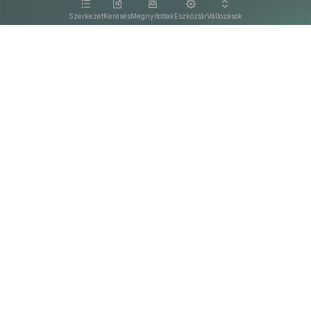
kattintva olvashat.
Szerkezet
Keresés
Megnyitottak
Eszköztár
Változások
Kapcsolat
Felhasználási feltételek
PDF
Akadálymentesítési nyilatkozat
Adatkezelési tájékoztató