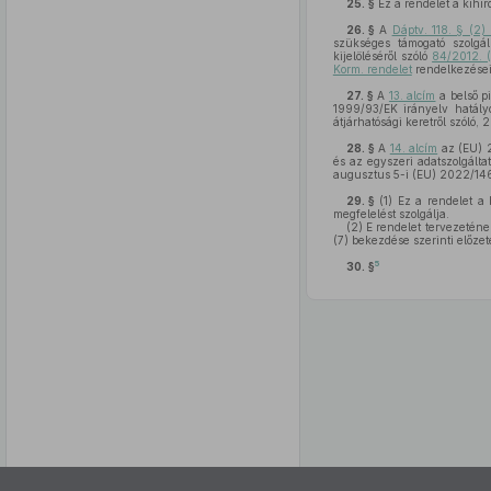
25. §
Ez a rendelet a kihir
26. §
A
Dáptv. 118. § (2)
szükséges támogató szolgá
kijelöléséről szóló
84/2012. (
Korm. rendelet
rendelkezései 
27. §
A
13. alcím
a belső pi
1999/93/EK irányelv hatályo
átjárhatósági keretről szóló,
28. §
A
14. alcím
az (EU) 2
és az egyszeri adatszolgálta
augusztus 5-i (EU) 2022/1463
29. §
(1)
Ez a rendelet a b
megfelelést szolgálja.
(2)
E rendelet tervezetének
(7) bekezdése szerinti előzet
5
30. §
Az oldalmenübe visszatéréshez