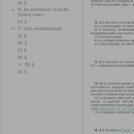
rendelet szerinti kijelölésü
23. §
érintett szervezetek útján – 
16. Az adattrezor őrzésért
felelős szerv
24. §
12. §
A Kormány a rendelkezé
a)
a személyiadat- és lakcím
17. Záró rendelkezések
b)
a Kormány rendeletében 
feladatokat ellátó szervezeti
25. §
c)
a kormányablak,
d)
az országos telefonos üg
26. §
e)
a Nemzeti Adó- és Vámhi
27. §
28. §
13. §
A Kormány az elektron
29. §
Zrt.-t, alkalmazásüzemeltetőké
30. §
14. §
(1)
A kormányablak jog
minisztérium központi elekt
dokumentumkezelési rendszert
kerületi) hivatalok által kez
(2)
A központi iratkezelő r
kezelt, a szakmai irányító
szakfeladatokkal összefüggő 
szóló
335/2005. (XII. 29.) Ko
(3)
A központi iratkezelő r
15. §
A Kormány a
Dáptv.
s