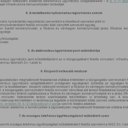
k alapján kötelezően ellátandó elektronikus ügyintézési szolgáltatásokat – a
8. § (1) bek
saját infrastruktúra környezetükben biztosítják.
4.
A rendelkezési nyilvántartás regisztrációs szervei
si nyilvántartás regisztrációs szerveiként a következő szerveket jelöli ki:
nyilvántartásért felelős miniszter által irányított szervezeti egység,
kijelölt kormányhivatal, a fővárosi és vármegyei kormányhivatal járási (fővárosi ker
 egysége,
yfélszolgálat,
vatal.
5.
Az elektronikus ügyintézési pont működtetője
ikus ügyintézési pont működtetőjeként az e-közigazgatásért felelős minisztert, infrastr
nt az IdomSoft Zrt.-t jelöli ki.
6.
Központi iratkezelő rendszer
szabályban meghatározott feladatainak ellátása érdekében a közigazgatás-szervezésért fel
ronikus ügyintézési szolgáltatásként országosan egységesen biztosítja az egységes kö
 (a továbbiakban: központi iratkezelő rendszer) a fővárosi és vármegyei kormányhivatalok
elt, a közigazgatás szervezéséért felelős miniszter irányítása alá tartozó feladatokkal összef
endszerhez történő csatlakozásra a fővárosi és vármegyei kormányhivatalok és a járási (fővá
 miniszter hatáskörébe tartozó szakfeladatok tekintetében is lehetőség van. A köz
iratanyag tekintetében is tartalmazza legalább a közfeladatot ellátó szervek iratkezelésén
rm. rendelet 39. § (2) bekezdés a)–i) pont
ja szerinti iktatási adatokat.
endszer adataihoz a kormányablak a jogszabályban meghatározott feladatainak ellátása ér
7.
Az országos telefonos ügyfélszolgálatot működtető szerv
zerinti országos telefonos ügyfélszolgálat működtetéséért felelős szervként a NISZ Zrt.-t jelö