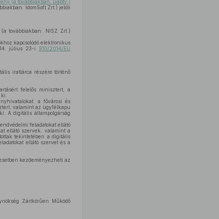
rvény (a továbbiakban: Dáptv.)
biakban: IdomSoft Zrt.) jelöli
 (a továbbiakban: NISZ Zrt.)
iókhoz kapcsolódó elektronikus
14. július 23-i
910/2014/EU
is irattárca részére történő
tásért felelős minisztert, a
ki.
nyhivatalokat, a fővárosi és
sztert, valamint az ügyfélkapu
i. A digitális állampolgárság
endvédelmi feladatokat ellátó
at ellátó szervek, valamint a
ttak tekintetében a digitális
ladatokat ellátó szervet és a
 az esetben kezdeményezheti az
Ügynökség Zártkörűen Működő