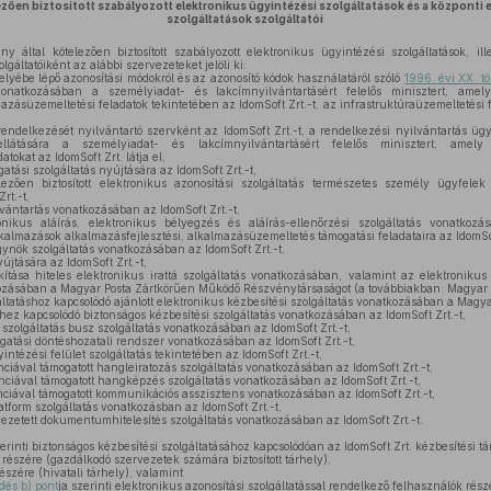
ezően biztosított szabályozott elektronikus ügyintézési szolgáltatások és a központi 
szolgáltatások szolgáltatói
ltal kötelezően biztosított szabályozott elektronikus ügyintézési szolgáltatások, ill
lgáltatóiként az alábbi szervezeteket jelöli ki:
elyébe lépő azonosítási módokról és az azonosító kódok használatáról szóló
1996. évi XX. t
 vonatkozásában a személyiadat- és lakcímnyilvántartásért felelős minisztert, amely
mazásüzemeltetési feladatok tekintetében az IdomSoft Zrt.-t, az infrastruktúraüzemeltetési 
endelkezését nyilvántartó szervként az IdomSoft Zrt.-t, a rendelkezési nyilvántartás ügy
llátására a személyiadat- és lakcímnyilvántartásért felelős minisztert, amely 
tokat az IdomSoft Zrt. látja el,
tási szolgáltatás nyújtására az IdomSoft Zrt.-t,
zően biztosított elektronikus azonosítási szolgáltatás természetes személy ügyfelek 
rt.-t,
vántartás vonatkozásában az IdomSoft Zrt.-t,
ikus aláírás, elektronikus bélyegzés és aláírás-ellenőrzési szolgáltatás vonatkoz
lkalmazások alkalmazásfejlesztési, alkalmazásüzemeltetés támogatási feladataira az IdomSof
gynök szolgáltatás vonatkozásában az IdomSoft Zrt.-t,
újtására az IdomSoft Zrt.-t,
ítása hiteles elektronikus irattá szolgáltatás vonatkozásában, valamint az elektronikus i
kozásában a Magyar Posta Zártkörűen Működő Részvénytársaságot (a továbbiakban: Magyar P
áltatáshoz kapcsolódó ajánlott elektronikus kézbesítési szolgáltatás vonatkozásában a Magyar
hez kapcsolódó biztonságos kézbesítési szolgáltatás vonatkozásában az IdomSoft Zrt.-t,
szolgáltatás busz szolgáltatás vonatkozásában az IdomSoft Zrt.-t,
atási döntéshozatali rendszer vonatkozásában az IdomSoft Zrt.-t,
ntézési felület szolgáltatás tekintetében az IdomSoft Zrt.-t,
ciával támogatott hangleiratozás szolgáltatás vonatkozásában az IdomSoft Zrt.-t,
nciával támogatott hangképzés szolgáltatás vonatkozásában az IdomSoft Zrt.-t,
nciával támogatott kommunikációs asszisztens vonatkozásában az IdomSoft Zrt.-t,
atform szolgáltatás vonatkozásban az IdomSoft Zrt.-t,
ezetett dokumentumhitelesítés szolgáltatás vonatkozásában az IdomSoft Zrt.-t.
zerinti biztonságos kézbesítési szolgáltatásához kapcsolódóan az IdomSoft Zrt. kézbesítési tár
észére (gazdálkodó szervezetek számára biztosított tárhely),
zére (hivatali tárhely), valamint
dés b) pont
ja szerinti elektronikus azonosítási szolgáltatással rendelkező felhasználók rés