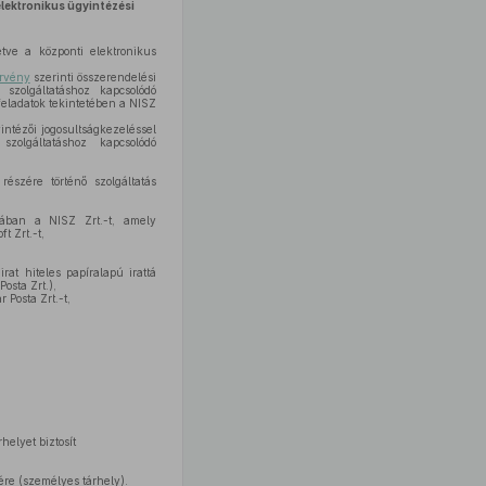
elektronikus ügyintézési
etve a központi elektronikus
örvény
szerinti összerendelési
 szolgáltatáshoz kapcsolódó
feladatok tekintetében a NISZ
intézői jogosultságkezeléssel
szolgáltatáshoz kapcsolódó
részére történő szolgáltatás
ásában a NISZ Zrt.-t, amely
t Zrt.-t,
rat hiteles papíralapú irattá
osta Zrt.),
 Posta Zrt.-t,
helyet biztosít
zére (személyes tárhely).