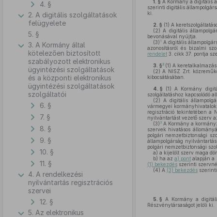
1. §
A Kormány a digitális á
4. §
szerinti digitális állampolgá
ki.
2. A digitális szolgáltatások
felügyelete
2. §
(1)
A keretszolgáltatáso
(2)
A digitális állampolgá
5. §
bevonásával nyújtja.
1
(3)
A digitális állampolgár
3. A Kormány által
azonosításról és bizalmi sz
kötelezően biztosított
rendelet
3. cikk 37. pontja sz
szabályozott elektronikus
2
3. §
(1)
A keretalkalmazás s
ügyintézési szolgáltatások
(2)
A NISZ Zrt. közreműköd
és a központi elektronikus
kibocsátásában.
ügyintézési szolgáltatások
4. §
(1)
A Kormány digitál
szolgáltatói
szolgáltatáshoz kapcsolódó al
(2)
A digitális állampolg
6. §
vármegyei kormányhivatalok já
regisztráció tekintetében a 
7. §
nyilvántartást vezető szerv a
3
(3)
A Kormány a kormányza
8. §
szervek hivatásos állományá
polgári nemzetbiztonsági szo
9. §
állampolgárság nyilvántartás
polgári nemzetbiztonsági szolg
10. §
a)
a kijelölt szerv maga dön
b)
ha az
a) pont
alapján a 
11. §
(1) bekezdés
szerinti szervné
(4)
A
(3) bekezdés
szerinti
4. A rendelkezési
nyilvántartás regisztrációs
szervei
5. §
A Kormány a digitáli
12. §
Részvénytársaságot jelöli ki.
5. Az elektronikus