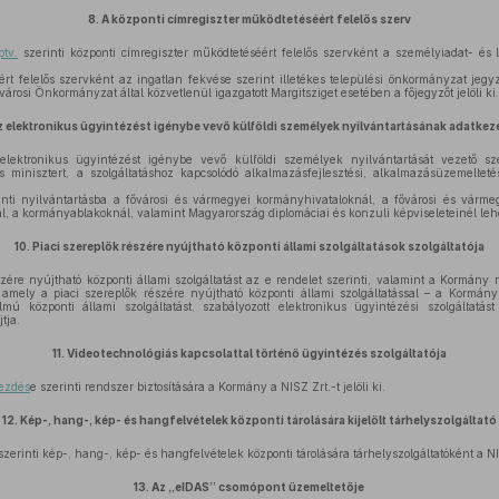
8.
A központi címregiszter működtetéséért felelős szerv
tv.
szerinti központi címregiszter működtetéséért felelős szervként a személyiadat- és l
 felelős szervként az ingatlan fekvése szerint illetékes települési önkormányzat jegyző
árosi Önkormányzat által közvetlenül igazgatott Margitsziget esetében a főjegyzőt jelöli ki.
 elektronikus ügyintézést igénybe vevő külföldi személyek nyilvántartásának adatkez
ktronikus ügyintézést igénybe vevő külföldi személyek nyilvántartását vezető sz
ős minisztert, a szolgáltatáshoz kapcsolódó alkalmazásfejlesztési, alkalmazásüzemelteté
nti nyilvántartásba a fővárosi és vármegyei kormányhivataloknál, a fővárosi és várme
nál, a kormányablakoknál, valamint Magyarország diplomáciai és konzuli képviseleteinél lehe
10.
Piaci szereplők részére nyújtható központi állami szolgáltatások szolgáltatója
zére nyújtható központi állami szolgáltatást az e rendelet szerinti, valamint a Kormány
a, amely a piaci szereplők részére nyújtható központi állami szolgáltatással – a Kormán
lmú központi állami szolgáltatást, szabályozott elektronikus ügyintézési szolgáltatás
tja.
11.
Videotechnológiás kapcsolattal történő ügyintézés szolgáltatója
kezdés
e szerinti rendszer biztosítására a Kormány a NISZ Zrt.-t jelöli ki.
12.
Kép-, hang-, kép- és hangfelvételek központi tárolására kijelölt tárhelyszolgáltató
zerinti kép-, hang-, kép- és hangfelvételek központi tárolására tárhelyszolgáltatóként a NISZ
13.
Az „eIDAS” csomópont üzemeltetője