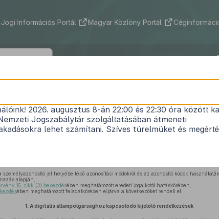
Jogi Információs Portál
Magyar Közlöny Portál
Céginformáció
320/2024. (XI. 6.) Korm. rendelet
nálóink! 2026. augusztus 8-án 22:00 és 22:30 óra között ka
llam megvalósításához kapcsolódó egyes szervezetek
Nemzeti Jogszabálytár szolgáltatásában átmeneti
Hatályos: 2026. 01. 01. –
kadásokra lehet számítani. Szíves türelmüket és megért
tális szolgáltatások nyújtásának egyes szabályairól szóló
2023. évi CIII. törvény 114. § (1) 
a személyazonosító jel helyébe lépő azonosítási módokról és az azonosító kódok használatár
lmazás alapján,
örvény 15. cikk (3) bekezdés
ében meghatározott eredeti jogalkotói hatáskörében,
ekezdés
ében meghatározott feladatkörében eljárva a következőket rendeli el:
1.
A digitális állampolgársághoz kapcsolódó kijelölő rendelkezések