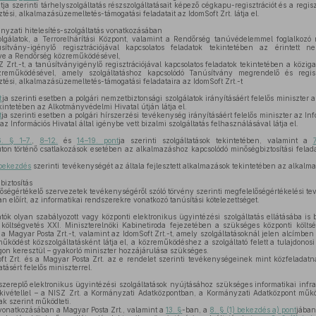
ja szerinti tárhelyszolgáltatás részszolgáltatásait képező cégkapu-regisztrációt és a regis
ési, alkalmazásüzemeltetés-támogatási feladatait az IdomSoft Zrt. látja el.
yzati hitelesítés-szolgáltatás vonatkozásában
lgálatok, a Terrorelhárítási Központ, valamint a Rendőrség tanúvédelemmel foglalkozó
úsítvány-igénylő regisztrációjával kapcsolatos feladatok tekintetében az érintett ne
letve a Rendőrség közreműködésével,
Zrt.-t, a tanúsítványigénylő regisztrációjával kapcsolatos feladatok tekintetében a közi
reműködésével, amely szolgáltatáshoz kapcsolódó Tanúsítvány megrendelő és regisz
tési, alkalmazásüzemeltetés-támogatási feladataira az IdomSoft Zrt.-t
t
ja szerinti esetben a polgári nemzetbiztonsági szolgálatok irányításáért felelős miniszter a 
intetében az Alkotmányvédelmi Hivatal útján látja el.
t
ja szerinti esetben a polgári hírszerzési tevékenység irányításáért felelős miniszter az In
az Információs Hivatal által igénybe vett bizalmi szolgáltatás felhasználásával látja el.
6. § 1–7.
,
8–12.
és
14–19. pont
ja szerinti szolgáltatások tekintetében, valamint a
úton történő csatlakozások esetében az alkalmazáshoz kapcsolódó minőségbiztosítási felad
 bekezdés
szerinti tevékenységét az általa fejlesztett alkalmazások tekintetében az alkalma
biztosítás
ségértékelő szervezetek tevékenységéről szóló törvény szerinti megfelelőségértékelési t
n előírt, az informatikai rendszerekre vonatkozó tanúsítási kötelezettséget.
tatók olyan szabályozott vagy központi elektronikus ügyintézési szolgáltatás ellátásába is
költségvetés XXI. Miniszterelnöki Kabinetiroda fejezetében a szükséges központi költsé
, a Magyar Posta Zrt.-t, valamint az IdomSoft Zrt.-t, amely szolgáltatásoknál jelen alcímben 
működést közszolgáltatásként látja el, a közreműködéshez a szolgáltató felett a tulajdonosi
gon keresztül – gyakorló miniszter hozzájárulása szükséges.
ft Zrt. és a Magyar Posta Zrt. az e rendelet szerinti tevékenységeinek mint közfeladatna
tásért felelős miniszterrel.
zereplő elektronikus ügyintézési szolgáltatások nyújtásához szükséges informatikai infr
kivétellel – a NISZ Zrt. a Kormányzati Adatközpontban, a Kormányzati Adatközpont műk
ak szerint működteti.
vonatkozásában a Magyar Posta Zrt., valamint a
13. §
-ban, a
8. § (1) bekezdés a) pont
jában