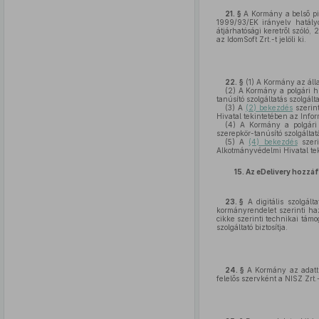
21. §
A Kormány a belső pia
1999/93/EK irányelv hatályo
átjárhatósági keretről szóló,
az IdomSoft Zrt.-t jelöli ki.
22. §
(1)
A Kormány az állam
(2)
A Kormány a polgári hír
tanúsító szolgáltatás szolgált
(3)
A
(2) bekezdés
szerint
Hivatal tekintetében az Inform
(4)
A Kormány a polgári ne
szerepkör-tanúsító szolgáltatá
(5)
A
(4) bekezdés
szeri
Alkotmányvédelmi Hivatal tek
15.
Az eDelivery hozzáf
23. §
A digitális szolgált
kormányrendelet szerinti haz
cikke szerinti technikai támo
szolgáltató biztosítja.
24. §
A Kormány az adattre
felelős szervként a NISZ Zrt.-t