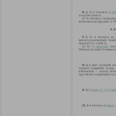
16. §
(1)
A Kormány a
Dáp
minisztert jelöli ki.
(2)
A Kormány címképzésért
önkormányzat jegyzőjét, a Főv
9.
Az
17. §
(1)
A Kormány az ele
lakcímnyilvántartásért felel
IdomSoft Zrt.-t jelöli ki.
(2)
Az
(1) bekezdés
szeri
(fővárosi kerületi) hivatalai
18. §
A piaci szereplők rés
központi szolgáltató nyújtj
eltérésekkel – azonos tarta
ügyintézési szolgáltatást nyúj
19. §
A
Dáptv. 31. § (1) be
20. §
A Kormány a
Dáptv.
s