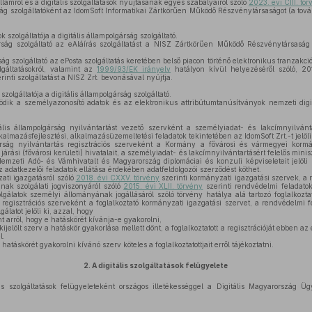
llamról és a digitális szolgáltatások nyújtásának egyes szabályairól szóló
2023. évi CIII. tö
rság szolgáltatóként az IdomSoft Informatikai Zártkörűen Működő Részvénytársaságot (a továb
k szolgáltatója a digitális állampolgárság szolgáltató.
rság szolgáltató az eAláírás szolgáltatást a NISZ Zártkörűen Működő Részvénytársaság
ság szolgáltató az ePosta szolgáltatás keretében belső piacon történő elektronikus tranzakc
olgáltatásokról, valamint az
1999/93/EK irányelv
hatályon kívül helyezéséről szóló, 20
erinti szolgáltatást a NISZ Zrt. bevonásával nyújtja.
zolgáltatója a digitális állampolgárság szolgáltató.
ik a személyazonosító adatok és az elektronikus attribútumtanúsítványok nemzeti digitál
is állampolgárság nyilvántartást vezető szervként a személyiadat- és lakcímnyilvántar
kalmazásfejlesztési, alkalmazásüzemeltetési feladatok tekintetében az IdomSoft Zrt.-t jelöli 
árság nyilvántartás regisztrációs szerveként a Kormány a fővárosi és vármegyei kormá
rási (fővárosi kerületi) hivatalait, a személyiadat- és lakcímnyilvántartásért felelős mini
Nemzeti Adó- és Vámhivatalt és Magyarország diplomáciai és konzuli képviseleteit jelöli k
z adatkezelői feladatok ellátása érdekében adatfeldolgozói szerződést köthet.
ti igazgatásról szóló
2018. évi CXXV. törvény
szerinti kormányzati igazgatási szervek, a r
nak szolgálati jogviszonyáról szóló
2015. évi XLII. törvény
szerinti rendvédelmi feladatok
lgálatok személyi állományának jogállásáról szóló törvény hatálya alá tartozó foglalkoztato
 regisztrációs szerveként a foglalkoztató kormányzati igazgatási szervet, a rendvédelmi fe
álatot jelöli ki, azzal, hogy
t arról, hogy e hatáskörét kívánja-e gyakorolni,
kijelölt szerv a hatáskör gyakorlása mellett dönt, a foglalkoztatott a regisztrációját ebben
l.
 hatáskörét gyakorolni kívánó szerv köteles a foglalkoztatottjait erről tájékoztatni.
2.
A digitális szolgáltatások felügyelete
s szolgáltatások felügyeleteként országos illetékességgel a Digitális Magyarország 