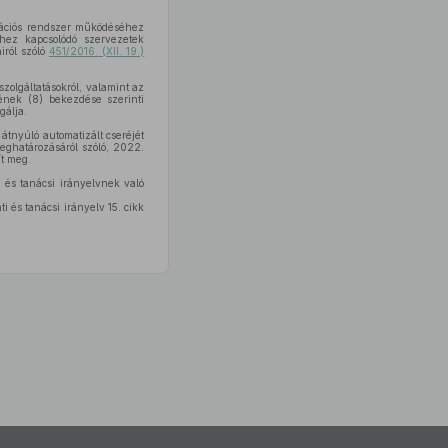
rmációs rendszer működéséhez
hez kapcsolódó szervezetek
iról szóló
451/2016. (XII. 19.)
szolgáltatásokról, valamint az
kének (8) bekezdése szerinti
gálja.
átnyúló automatizált cseréjét
eghatározásáról szóló, 2022.
t meg.
 és tanácsi irányelvnek való
 és tanácsi irányelv 15. cikk