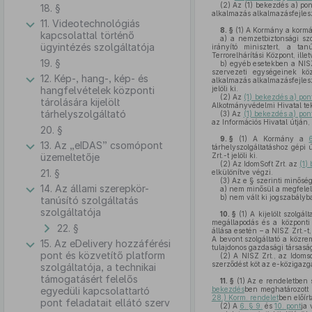
(2)
Az (1) bekezdés a) pont
18. §
alkalmazás alkalmazásfejleszt
11. Videotechnológiás
8. §
(1)
A Kormány a kormán
kapcsolattal történő
a)
a nemzetbiztonsági szo
ügyintézés szolgáltatója
irányító minisztert, a tan
Terrorelhárítási Központ, il
19. §
b)
egyéb esetekben a NISZ 
szervezeti egységeinek köz
12. Kép-, hang-, kép- és
alkalmazás alkalmazásfejlesz
hangfelvételek központi
jelöli ki.
(2)
Az
(1) bekezdés a) pon
tárolására kijelölt
Alkotmányvédelmi Hivatal tek
tárhelyszolgáltató
(3)
Az
(1) bekezdés a) pon
az Információs Hivatal útján, 
20. §
9. §
(1)
A Kormány a
13. Az „eIDAS” csomópont
tárhelyszolgáltatáshoz gépi 
üzemeltetője
Zrt.-t jelöli ki.
(2)
Az IdomSoft Zrt. az
(1)
21. §
elkülönítve végzi.
(3)
Az e § szerinti minőség
14. Az állami szerepkör-
a)
nem minősül a megfelelő
b)
nem vált ki jogszabályba
tanúsító szolgáltatás
szolgáltatója
10. §
(1)
A kijelölt szolgál
megállapodás és a központi 
22. §
állása esetén – a NISZ Zrt.-t
A bevont szolgáltató a közre
15. Az eDelivery hozzáférési
tulajdonos gazdasági társasá
pont és közvetítő platform
(2)
A NISZ Zrt., az Idomso
szerződést köt az e-közigazga
szolgáltatója, a technikai
támogatásért felelős
11. §
(1)
Az e rendeletben s
egyedüli kapcsolattartó
bekezdés
ben meghatározott 
28.) Korm. rendelet
ben előírt
pont feladatait ellátó szerv
(2)
A
6. § 9.
és
10. pont
ja 