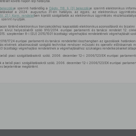
detését követő napon lép hatályba.
 bekezdés
e szerinti határidőig a
Dáptv. 118. § (3) bekezdés
e szerinti elektronikus info
ltatásokat a 2024. augusztus 31-én hatályos, az egyes, az elektronikus ügyintézés
IV. 21.) Korm. rendelet
ben kijelölt szolgáltatók az elektronikus ügyintézés részletszabálya
szerint nyújtják.
acon történő elektronikus tranzakciókhoz kapcsolódó elektronikus azonosításról és bizalmi 
n kívül helyezéséről szóló 910/2014. európai parlamenti és tanácsi rendelet 12. cik
 2015. szeptember 8-i (EU) 2015/1501 bizottsági végrehajtási rendeletének végrehajtását szol
018/1724 európai parlamenti és tanácsi rendelettel összhangban az igazolások határokon 
tás elvének alkalmazását szolgáló technikai rendszer műszaki és operatív előírásainak m
 bizottsági végrehajtási rendeletnek a végrehajtásához szükséges rendelkezéseket állapí
első piaci szolgáltatásokról szóló, 2006. december 12-i 2006/123/EK európai parlamenti
 a belső piaci szolgáltatásokról szóló, 2006. december 12-i 2006/123/EK európai parlamenti
es bejelentése megtörtént.