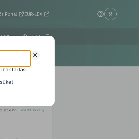
s Portál
EUR-LEX
ELI
+
rbantartási
 kijelöléséről
ésüket
bekezdés 2–8.
,
10.
,
11.
és
13–16.
ól szóló
1996. évi XX. törvény