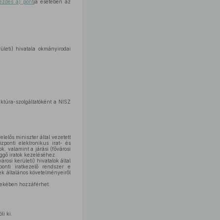
ezdés a) pont
ja esetében az
ületi) hivatala okmányirodai
uktúra-szolgáltatóként a NISZ
elős miniszter által vezetett
zponti elektronikus irat- és
, valamint a járási (fővárosi
üggő iratok kezeléséhez.
rosi kerületi) hivatalok által
ponti iratkezelő rendszer e
ek általános követelményeiről
dekében hozzáférhet.
li ki.