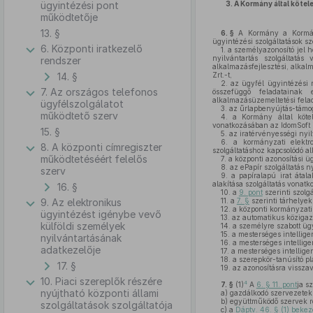
ügyintézési pont
3.
A Kormány által kötel
működtetője
13. §
6. §
A Kormány a Kormány á
ügyintézési szolgáltatások szo
6. Központi iratkezelő
1.
a személyazonosító jel h
nyilvántartás szolgáltatás
rendszer
alkalmazásfejlesztési, alkal
14. §
Zrt.-t,
2.
az ügyfél ügyintézési r
7. Az országos telefonos
összefüggő feladatainak e
alkalmazásüzemeltetési felada
ügyfélszolgálatot
3.
az űrlapbenyújtás-támoga
működtető szerv
4.
a Kormány által kötele
vonatkozásában az IdomSoft Z
15. §
5.
az iratérvényességi nyil
6.
a kormányzati elektron
8. A központi címregiszter
szolgáltatáshoz kapcsolódó a
működtetéséért felelős
7.
a központi azonosítási ü
8.
az ePapír szolgáltatás ny
szerv
9.
a papíralapú irat átalak
alakítása szolgáltatás vonat
16. §
10.
a
9. pont
szerinti szolg
9. Az elektronikus
11.
a
7. §
szerinti tárhelyek
12.
a központi kormányzati 
ügyintézést igénybe vevő
13.
az automatikus közigazg
külföldi személyek
14.
a személyre szabott ügyi
15.
a mesterséges intelligen
nyilvántartásának
16.
a mesterséges intellige
adatkezelője
17.
a mesterséges intellige
18.
a szerepkör-tanúsító pl
17. §
19.
az azonosításra visszav
10. Piaci szereplők részére
4
7. §
(1)
A
6. § 11. pont
ja s
nyújtható központi állami
a)
gazdálkodó szervezetek r
b)
együttműködő szervek rés
szolgáltatások szolgáltatója
c)
a
Dáptv. 46. § (1) bekez