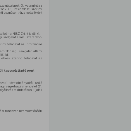
zolgáltatásokról, valamint az
kének (8) bekezdése szerinti
rinti csomópont-üzemeltetőként
ellel – a NISZ Zrt.-t jelöli ki.
i szolgálat állami szerepkör-
rinti feladatát az Információs
tbiztonsági szolgálat állami
öli ki.
jelölés szerinti feladatát az
üli kapcsolattartó pont
űszaki követelményeiről szóló
ági végrehajtási rendelet 21.
gáltatás tekintetében kijelölt
ási rendszer üzemeltetéséért