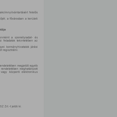
akcímnyilvántartásért felelős
jét, a fővárosban a kerületi
elője
ervként a személyiadat- és
si feladatok tekintetében az
gyei kormányhivatalok járási
t regisztrálni.
 rendeletében megjelölt egyéb
y rendeletében meghatározott
t vagy központi elektronikus
 Zrt.-t jelöli ki.