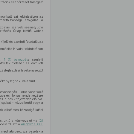
ztrációk ellenőrzését támogató
 munkatársai tekintetében az
mzetbiztonsági szolgálat, a
gazgatási szervek személyügyi
trációs űrlap kitöltő webes
kijelölés szerinti feladatát az
formációs Hivatal tekintetében
7. § (1) bekezdés
e szerinti
atok tekintetében az IdomSoft
zásfejlesztési tevékenységtől
evékenységnek, valamint
 bevonhatják – erre vonatkozó
gvetési forrás rendelkezésre
ez nincs kifejezetten előírva.
 jogokat – közvetlenül vagy a
k ellátására közszolgáltatási
astruktúra környezetet – a
(2)
ödéséről szóló
467/2017. (XII.
 meghatározott szervezetek a