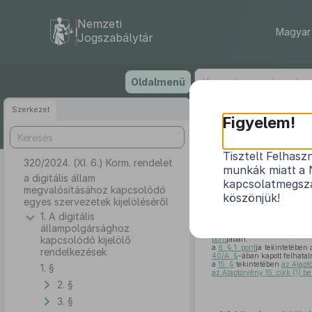
Nemzeti
Magyar 
Jogszabálytár
Ugrás
Oldalmenü
a
tartalomra
Szerkezet
Figyelem!
Tisztelt Felhasz
320/2024. (XI. 6.) Korm. rendelet
a digitális á
munkák miatt a 
a digitális állam
kapcsolatmegsza
megvalósításához kapcsolódó
köszönjük!
egyes szervezetek kijelöléséről
1. A digitális
A Kormány
állampolgársághoz
a digitális államról és a digi
kapcsolódó kijelölő
pont
jában,
a
6. § 1. pont
ja tekintetében 
rendelkezések
40/A. §
-ában kapott felhata
a
15. §
tekintetében
az Alapt
1. §
az Alaptörvény 15. cikk (1) b
2. §
3. §