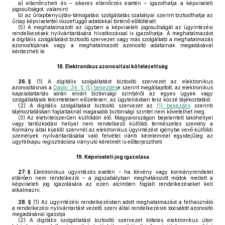
a)
ellenőrizheti és – sikeres ellenőrzés esetén – igazolhatja a képviseleti
jogosultságot, valamint
b)
az űrlapbenyújtás-támogatási szolgáltatás szabályai szerint biztosíthatja az
űrlap képviselettel összefüggő adatokkal történő előtöltését.
(5)
A meghatalmazott az ügyben a képviseleti jogosultságát az ügyintézési
rendelkezések nyilvántartására hivatkozással is igazolhatja. A meghatalmazást
a digitális szolgáltatást biztosító szervezet vagy más szolgáltató a meghatalmazás
azonosítójának vagy a meghatalmazott azonosító adatainak megadásával
kérdezheti le.
18.
Elektronikus azonosítási kötelezettség
26. §
(1)
A digitális szolgáltatást biztosító szervezet az elektronikus
azonosításnak a
Dáptv. 34. § (5) bekezdés
e szerint megállapított, az elektronikus
kapcsolattartás során elvárt biztonsági szintjéről az egyes ügyek vagy
szolgáltatások tekintetében előzetesen, az ügyleírásban tesz közzé tájékoztatást.
(2)
A digitális szolgáltatást biztosító szervezet az
(1) bekezdés
szerinti
tájékoztatásban foglaltaknál magasabb biztonsági szintet nem követelhet meg.
(3)
Az életvitelszerűen külföldön élő, Magyarországon bejelentett lakóhellyel
vagy tartózkodási hellyel nem rendelkező külföldi természetes személy a
Kormány által kijelölt szervnél az elektronikus ügyintézést igénybe vevő külföldi
személyek nyilvántartásába való felvétel iránti kérelemmel egyidejűleg az
ügyfélkapu regisztrációra irányuló kérelmét is előterjesztheti.
19.
Képviseleti jog igazolása
27. §
Elektronikus ügyintézés esetén – ha törvény vagy kormányrendelet
eltérően nem rendelkezik – a jogszabályban meghatározott módok mellett a
képviseleti jog igazolására az ezen alcímben foglalt rendelkezéseket kell
alkalmazni.
28. §
(1)
Az ügyintézési rendelkezésben adott meghatalmazást a felhasználó
a rendelkezési nyilvántartást vezető szerv által rendelkezésre bocsátott azonosító
megadásával igazolja.
(2)
A digitális szolgáltatást biztosító szervezet köteles elektronikus úton