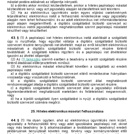
másolat postára adásának az időpontja irányadó,
b)
a döntés akkor minősül kézbesítettnek, amikor a hiteles papíralapú másolat
kézbesítésre kerül, vagy azt jogszabály alapján kézbesítettnek kell tekinteni.
(2)
Ha az elektronikus ügyintézés során egyes eljárási cselekmények
teljesítéséhez elektronikus iratot a felhasználó rendelkezése vagy jogszabály
alapján nem lehet felhasználni, és az adott elektronikus irat információtartalma
papír alapon megjeleníthető, a digitális szolgáltatást biztosító szervezet az
elektronikus iratról jogszabályban meghatározottak szerint papíralapú másolatot
készíthet vagy készíttethet.
43. §
(1)
A papíralapú irat hiteles elektronikus irattá alakítását a szolgáltató
úgy is nyújthatja, hogy egyúttal vállalja a digitális szolgáltatást biztosító
szervezet részére benyújtandó irat átvételét, majd az erről készített elektronikus
másolatnak a digitális szolgáltatást biztosító szervezet részére történő
továbbítását. A szolgáltató köteles rögzíteni és a papíralapú irat átvételekor
igazolni az átvétel időpontját.
(2)
Az
(1) bekezdés
szerinti esetben a beadvány a kijelölt szolgáltató részére
történő átadással előterjesztettnek minősül.
(3)
Az elektronikus másolat elkészítését követően a szolgáltató az eredeti
papíralapú iratot
a)
a digitális szolgáltatást biztosító szervezet eltérő rendelkezése hiányában
visszaadja vagy visszaküldi a felhasználónak,
b)
a digitális szolgáltatást biztosító szervezet által meghatározott
rendszerességgel átadja a digitális szolgáltatást biztosító szervezet részére,
c)
a digitális szolgáltatást biztosító szervezet által a jogszabályi előírások
figyelembevételével meghatározott esetekben és feltételekkel megsemmisíti,
vagy
d)
ha a kijelölt szolgáltató ilyen szolgáltatást is nyújt, a digitális szolgáltatást
biztosító szervezet számára megőrzi.
25.
Hiteles elektronikus másolat felhasználása
44. §
(1)
Ha olyan ügyben, ahol az elektronikus ügyintézés nem kizárt,
jogszabály a felhasználótól tény vagy adat igazolására papíralapú irat, okirat
vagy más beadvány (e § alkalmazásában a továbbiakban: beadvány) eredeti
példányának benyújtását követeli meg, törvény vagy kormányrendelet ettől