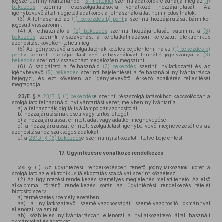
jogszerűen nyilvántartandó –
3. melléklet
szerinti adatkörökre adhatja meg az
(1)
bekezdés
szerinti részszolgáltatásokra vonatkozó hozzájárulását. Az
igénybevevő által megjelölt adatkörök a felhasználó által nem módosíthatók.
(3)
A felhasználó az
(1) bekezdés b) pont
ja szerinti hozzájárulását bármikor
jogosult visszavonni.
(4)
A felhasználó a
(2) bekezdés
szerinti hozzájárulását, valamint a
(3)
bekezdés
szerinti visszavonást a keretalkalmazáson keresztül elektronikus
azonosítást követően teheti meg.
(5)
Az igénybevevő a szolgáltatónak köteles bejelenteni, ha az
(1) bekezdés b)
pont
ja szerinti hozzájárulást adó felhasználóval fennálló jogviszonya a
(3)
bekezdés
szerinti visszavonást megelőzően megszűnt.
(6)
A szolgáltató a felhasználó
(3) bekezdés
szerinti nyilatkozatát és az
igénybevevő
(5) bekezdés
szerinti bejelentését a felhasználói nyilvántartásba
bejegyzi, és ezt követően az igénybevevőtől érkező adatkérés teljesítését
megtagadja.
23/E. §
A
23/B. § (1) bekezdés
e szerinti részszolgáltatásokhoz kapcsolódóan a
szolgáltató felhasználói nyilvántartást vezet, melyben nyilvántartja
a)
a felhasználó digitális állampolgár azonosítóját,
b)
hozzájárulásának eseti vagy tartós jellegét,
c)
a hozzájárulással érintett adat vagy adatkör megnevezését,
d)
a hozzájárulással érintett szolgáltatást igénybe vevő megnevezését és az
azonosításához szükséges adatokat,
e)
a
23/D. § (6) bekezdés
e szerinti nyilatkozatot, illetve bejelentést.
17.
Ügyintézésre vonatkozó rendelkezés
24. §
(1)
Az ügyintézési rendelkezésben tehető jognyilatkozatok körét a
szolgáltató az elektronikus tájékoztatás szabályai szerint közzéteszi.
(2)
Az ügyintézési rendelkezés személyes megjelenés mellett tehető. Az első
alkalommal történő rendelkezés során az ügyintézési rendelkezés tételét
biztosító szerv
a)
természetes személy esetében
aa)
a nyilatkozattevő személyazonosságát személyazonosító okmánnyal
ellenőrzi, valamint
ab)
közhiteles nyilvántartásban ellenőrzi a nyilatkozattevő által használt
okmányokat és adatokat,