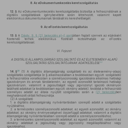
8.
Az eDokumentumkezelés keretszolgáltatás
12. §
Az eDokumentumkezelés keretszolgáltatás biztosítja a felhasználónak a
digitális szolgáltatások igénybevétele során létrehozott, valamint kapott
elektronikus dokumentumainak tárolását és kereshetőségét.
9.
Az eFizetés keretszolgáltatás
13. §
A
Dáptv. 9. § (2) bekezdés a)–i) pont
jában foglalt szervek az eljárásért
fizetendő terhek elektronikus fizetését biztosíthatják az eFizetés
keretszolgáltatással.
VI. Fejezet
A DIGITÁLIS ÁLLAMPOLGÁRSÁG SZOLGÁLTATÓ ÉS AZ ÉLETESEMÉNY-ALAPÚ
22
SZOLGÁLTATÁS SZOLGÁLTATÓJÁNAK ADATKEZELÉSE
23
14. §
(1)
A digitális állampolgárság szolgáltató és az életesemény-alapú
szolgáltatás szolgáltatója (e § alkalmazásában a továbbiakban együtt: szolgáltató)
a felhasználóra vonatkozóan a személyazonosság igazolására alkalmas hatósági
igazolványon és annak tárolóelemén, az egyedi azonosítót tartalmazó hatósági
igazolványon, valamint a jogosultságot vagy jogviszonyt igazoló okmányon
található adatokat (a továbbiakban együtt: okmány adatok), továbbá a felhasználó
személyes adatát az általa nyújtott szolgáltatás során a
(2) bekezdés
ben
meghatározott célból felhasználja.
(2)
A szolgáltató
1.
a digitális állampolgárság nyilvántartásban szereplő adatot a szolgáltatás
nyújtásához,
2.
a természetes személyazonosító adatokat, az egyedi azonosítót, az okmány
adatokat, az okmány érvényességével összefüggő adatokat, valamint a digitális
állampolgárság nyilvántartásában szereplő adatot a személyazonosításhoz,
3.
a természetes személyazonosító adatokat, az egyedi azonosítót, valamint az
okmány adatokat a jogosultság vagy jogviszony megállapításához vagy
igazolásához,