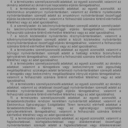
4.
a természetes személyazonosító adatokat, az egyedi azonosítót, valamint az
okmány adatokat az okmánnyal kapcsolatos eljárás támogatásához,
5.
a természetes személyazonosító adatokat, az egyedi azonosítót, az
elektronikus anyakönyvi nyilvántartásban, valamint az élettársi nyilatkozatok
nyilvántartásában szereplő adatot az anyakönyvi nyilvántartással összefüggő
eljárás kezdeményezéséhez, valamint a felhasználó számára történő elérhetővé
tételéhez vagy az adat igazolásához,
6.
a személyiadat- és lakcímnyilvántartásban szereplő adatot a személyiadat-
és lakcímnyilvántartással összefüggő eljárás támogatásához, valamint
felhasználó számára történő elérhetővé tételéhez vagy az adat igazolásához,
7.
a közúti közlekedési nyilvántartás résznyilvántartásában, valamint a
kötvénynyilvántartásban szereplő adatot a közúti közlekedési nyilvántartás
résznyilvántartásával összefüggő eljárás támogatásához, valamint a felhasználó
számára történő elérhetővé tételéhez vagy az adat igazolásához,
8.
a természetes személyazonosító adatokat, az egyedi azonosítót, valamint a
bűnügyi nyilvántartásban szereplő adatot a hatósági erkölcsi bizonyítvány
igénylésének támogatásához, valamint a felhasználó számára történő elérhetővé
tételéhez vagy az adat igazolásához,
9.
a természetes személyazonosító adatokat, az egyedi azonosítót, az okmány
adatokat, valamint a támogatásra vagy kedvezményre való jogosultság
megállapításához szükséges adatot tartalmazó nyilvántartásában szereplő adatot
a támogatás vagy kedvezmény megállapítására irányuló eljárás támogatásához,
valamint a felhasználó számára történő elérhetővé tételéhez vagy az adat
igazolásához,
10.
a természetes személyazonosító adatokat, az egyedi azonosítót, az okmány
adatokat, valamint az oktatással összefüggő nyilvántartásban szereplő adatot az
oktatási nyilvántartással összefüggő eljárás támogatásához, valamint a
felhasználó számára történő elérhetővé tételéhez vagy az adat igazolásához,
11.
a természetes személyazonosító adatokat, az egyedi azonosítót, a
társadalombiztosítási rendszer keretében nyilvántartott adatokat, valamint az
Elektronikus Egészségügyi Szolgáltatási Téren keresztül elérhető adatokat a
társadalombiztosítási eljárás vagy az egészségügyi szolgáltatás
igénybevételének támogatásához, valamint a felhasználó számára történő
elérhetővé tételéhez vagy az adat igazolásához,
12.
a természetes személyazonosító adatokat, az egyedi azonosítót, valamint a
foglalkoztatással, közfoglalkoztatással vagy álláskereséssel összefüggő
nyilvántartásban szereplő adatot a foglalkoztatással vagy álláskereséssel