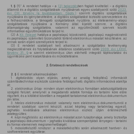
1
1. §
(1)
A rendelet hatálya – a
(2) bekezdés
ben foglalt kivétellel – a digitális
államról és a digitális szolgáltatások nyújtásának egyes szabályairól szóló
2023.
évi CIII. törvény (a továbbiakban: Dáptv.)
szerinti digitális szolgáltatások
nyújtására és igénybevételére, a digitális szolgáltatást biztosító szervezetekre és
a felhasználókra, a támogató szolgáltatások nyújtóira, az életesemény-alapú
szolgáltatások nyújtására a Kormány által kijelölt szervre, a digitális
állampolgárság szolgáltatóra, valamint az együttműködő szervek közötti
informatikai együttműködésre terjed ki.
(2)
A
XII. Fejezet
hatálya a papíralapú közokiratról, papíralapú magánokiratról
és papíralapú számviteli bizonylatról történő elektronikus másolat készítésére, az
annak során eljáró személyekre terjed ki.
(3)
E rendelet szabályait kell alkalmazni a szolgáltatási tevékenység
megkezdésének és folytatásának általános szabályairól szóló
2009. évi LXXVI.
törvény 31. §
-a szerint elektronikus úton elérhető integrált tájékoztatási és
ügyintézési pont kialakítására és működtetésére.
2.
Értelmező rendelkezések
2. §
E rendelet alkalmazásában
1.
digitalizálás:
olyan eljárás, amely az analóg felépítésű információt
számítástechnikai eszközök számára feldolgozható, digitális információvá alakítja
át;
2.
elektronikus űrlap:
minden olyan elektronikus formában adatszolgáltatásra
szolgáló felület, amelynél a megadandó adatok formája és tartalmi köre előre
rögzített, és a kitöltést követően a megadott tartalommal elektronikus dokumentum
jön létre;
3.
hiteles elektronikus másolat:
valamely nem elektronikus dokumentumról e
rendelet szabályai szerint készült, azzal képileg vagy tartalmilag egyező,
joghatás kiváltására alkalmas elektronikus eszköz útján értelmezhető
adategyüttes;
4.
képi megfelelés:
az elektronikus másolat azon tulajdonsága, amely biztosítja
a papíralapú dokumentum – joghatás kiváltása szempontjából lényeges – tartalmi
és formai elemeinek megismerhetőségét;
5.
másolatkészítő rendszer:
a másolatkészítés során alkalmazott hardver- és
szoftverelemek együttese;