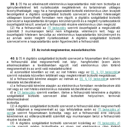
39. §
(1)
Ha az alkalmazott elektronikus kapcsolattartási mód nem biztosítja az
igénybevételével tett nyilatkozatok megtételének és tartalmának utólagos
bizonyíthatóságát, vagy ha a hangkapcsolatot biztosító elektronikus úton lezajlott
beszélgetést a digitális szolgáltatást biztosító szervezet a felvétel hitelességét
utólagosan bizonyítható formában nem rögzíti, a digitális szolgáltatást biztosító
szervezet a kapcsolattartás lényeges körülményeiről és a megtett nyilatkozatokról
összefoglalót készít, amelyet a felhasználó részére elektronikus úton megküld.
(2)
Ha a felhasználó az
(1) bekezdés
szerinti összefoglalót a megküldéstől
számított 3 munkanapon belül nem kifogásolja, vélelmezni kell, hogy az
összefoglaló hitelesen tanúsítja az elektronikus kapcsolattartás körülményeit és
az annak során megtett nyilatkozatokat. A digitális szolgáltatást biztosító
szervezet erre a kapcsolattartás során figyelmezteti a felhasználót.
23.
Az iratok megismerése, másolatkészítés
40. §
(1)
A digitális szolgáltatást biztosító szervezet a folyamatban lévő ügyben
a felhasználó által megismerhető irat, kép-, hangfelvétel (ezen alcím
alkalmazásában a továbbiakban együtt: irat) elektronikus úton történő
megismerését és az arról való másolatkészítést
a)
azonosítást követően az irat, az irat hiteles vagy az
55. § (3) bekezdés
e
szerinti másolata közvetlen letöltését vagy megtekintését biztosító megoldással,
b)
a felhasználó kérelme alapján az iratnak az
55. § (3) bekezdés
e szerinti
másolata kézbesítésével,
c)
a felhasználó kérelme alapján az elektronikus formában rendelkezésre álló
irat vagy az irat hiteles elektronikus másolata kézbesítésével vagy
d)
a
(3) bekezdés
szerinti esetben, illetve a felhasználó kérelmére a digitális
szolgáltatást biztosító szervezet által biztosított helyszínen, terminál
alkalmazásával
biztosítja.
(2)
A digitális szolgáltatást biztosító szervezet a felhasználó által megismerhető
iratok listájának a megismerését az ügy lefolytatása során az
(1) bekezdés a)
pont
ja szerint folyamatosan biztosítja, vagy azt a felhasználó erre irányuló
kérelmének az előterjesztésétől számított egy munkanapon belül a felhasználó
részére kézbesíti.
(3)
A digitális szolgáltatást biztosító szervezet kizárólag az
(1) bekezdés d)
pont
ja szerinti módon biztosíthatja az olyan irat elektronikus úton történő