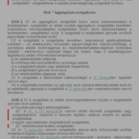
szolgáltatót – szolgáltatónak a digitális állampolgárság szolgáltató minősül.
26
16/A.
Aggregátum szolgáltatás
23/A. §
(1)
Az aggregátum szolgáltató (ezen alcím alkalmazásában a
továbbiakban: szolgáltató) az általa nyújtott aggregátum szolgáltatás keretében
automatikus információátadási szolgáltatást (ezen alcím alkalmazásában a
továbbiakban: szolgáltatás) nyújt. A szolgáltató a szolgáltatást igénybe vevőkről
jogosultsági nyilvántartást vezet.
(2)
A szolgáltató a szolgáltatás keretében megvalósuló adattovábbítások
esetében – az adatkezelési műveletek jogszerűségének ellenőrizhetősége, a
személyes adatok biztonságának és megváltoztathatatlanságának biztosítása
céljából – elektronikus naplózást végez oly módon, hogy a naplóbejegyzés
legalább az alábbi információkat tartalmazza:
a)
az adattovábbítás időpontja,
b)
a felhasználó azonosításához szükséges adatok,
c)
a szolgáltatott adatok vagy adatkörök megjelölése,
d)
a szolgáltatást igénybe vevő neve,
e)
az adattovábbítás jogalapja, célja.
(3)
A szolgáltató a tájékoztatási kötelezettségét a
IX. Fejezet
ben foglaltak
szerint végzi.
(4)
A szolgáltatás keretében az igénybe vevő számára átadható adatok körét és
az adatátadás jogalapját a szolgáltató a
(3) bekezdés
ben meghatározottak szerint
közzéteszi.
23/B. §
(1)
A szolgáltató az alábbi részszolgáltatásokat nyújtja a szolgáltatást
igénybe vevő számára:
a)
hozzájárulás alapú adatszolgáltatás,
27
b)
a
14. § (2) bekezdés
e szerinti célból elérhető szolgáltatás vagy
szolgáltatásrész, valamint a nemzeti digitális irattárca részére az adatok
szolgáltatása,
c)
egyéb, jogszabályban meghatározott szolgáltatás.
28
d)
adatváltozásértesítési szolgáltatás.
(2)
Az
(1) bekezdés
szerinti szolgáltatás alanya aktív felhasználói profillal
rendelkező digitális állampolgár felhasználó lehet.
(3)
A szolgáltató a
(2) bekezdés
szerinti felhasználót – kérésére – tájékoztatja