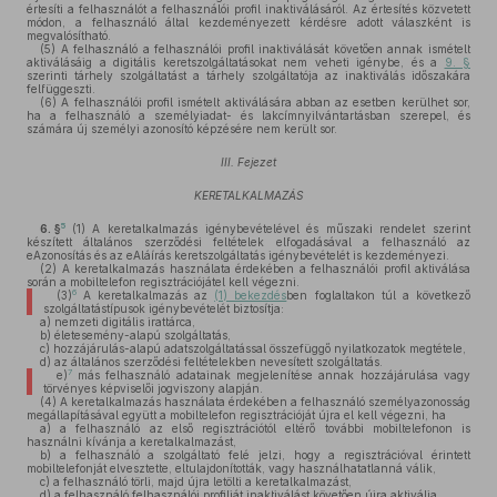
értesíti a felhasználót a felhasználói profil inaktiválásáról. Az értesítés közvetett
módon, a felhasználó által kezdeményezett kérdésre adott válaszként is
megvalósítható.
(5)
A felhasználó a felhasználói profil inaktiválását követően annak ismételt
aktiválásáig a digitális keretszolgáltatásokat nem veheti igénybe, és a
9. §
szerinti tárhely szolgáltatást a tárhely szolgáltatója az inaktiválás időszakára
felfüggeszti.
(6)
A felhasználói profil ismételt aktiválására abban az esetben kerülhet sor,
ha a felhasználó a személyiadat- és lakcímnyilvántartásban szerepel, és
számára új személyi azonosító képzésére nem került sor.
III. Fejezet
KERETALKALMAZÁS
5
6. §
(1)
A keretalkalmazás igénybevételével és műszaki rendelet szerint
készített általános szerződési feltételek elfogadásával a felhasználó az
eAzonosítás és az eAláírás keretszolgáltatás igénybevételét is kezdeményezi.
(2)
A keretalkalmazás használata érdekében a felhasználói profil aktiválása
során a mobiltelefon regisztrációjátel kell végezni.
6
(3)
A keretalkalmazás az
(1) bekezdés
ben foglaltakon túl a következő
szolgáltatástípusok igénybevételét biztosítja:
a)
nemzeti digitális irattárca,
b)
életesemény-alapú szolgáltatás,
c)
hozzájárulás-alapú adatszolgáltatással összefüggő nyilatkozatok megtétele,
d)
az általános szerződési feltételekben nevesített szolgáltatás.
7
e)
más felhasználó adatainak megjelenítése annak hozzájárulása vagy
törvényes képviselői jogviszony alapján.
(4)
A keretalkalmazás használata érdekében a felhasználó személyazonosság
megállapításával együtt a mobiltelefon regisztrációját újra el kell végezni, ha
a)
a felhasználó az első regisztrációtól eltérő további mobiltelefonon is
használni kívánja a keretalkalmazást,
b)
a felhasználó a szolgáltató felé jelzi, hogy a regisztrációval érintett
mobiltelefonját elvesztette, eltulajdonították, vagy használhatatlanná válik,
c)
a felhasználó törli, majd újra letölti a keretalkalmazást,
d)
a felhasználó felhasználói profilját inaktiválást követően újra aktiválja,