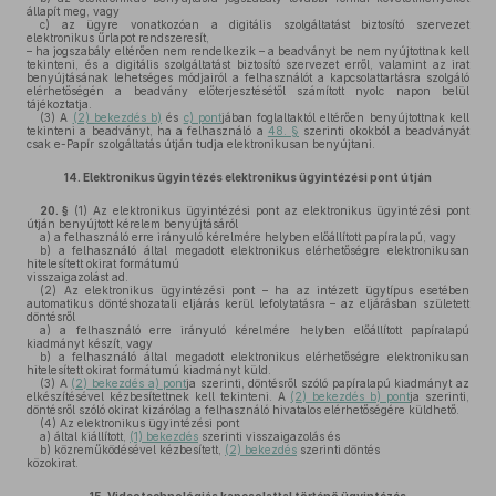
állapít meg, vagy
c)
az ügyre vonatkozóan a digitális szolgáltatást biztosító szervezet
elektronikus űrlapot rendszeresít,
– ha jogszabály eltérően nem rendelkezik – a beadványt be nem nyújtottnak kell
tekinteni, és a digitális szolgáltatást biztosító szervezet erről, valamint az irat
benyújtásának lehetséges módjairól a felhasználót a kapcsolattartásra szolgáló
elérhetőségén a beadvány előterjesztésétől számított nyolc napon belül
tájékoztatja.
(3)
A
(2) bekezdés b)
és
c) pont
jában foglaltaktól eltérően benyújtottnak kell
tekinteni a beadványt, ha a felhasználó a
48. §
szerinti okokból a beadványát
csak e-Papír szolgáltatás útján tudja elektronikusan benyújtani.
14.
Elektronikus ügyintézés elektronikus ügyintézési pont útján
20. §
(1)
Az elektronikus ügyintézési pont az elektronikus ügyintézési pont
útján benyújtott kérelem benyújtásáról
a)
a felhasználó erre irányuló kérelmére helyben előállított papíralapú, vagy
b)
a felhasználó által megadott elektronikus elérhetőségre elektronikusan
hitelesített okirat formátumú
visszaigazolást ad.
(2)
Az elektronikus ügyintézési pont – ha az intézett ügytípus esetében
automatikus döntéshozatali eljárás kerül lefolytatásra – az eljárásban született
döntésről
a)
a felhasználó erre irányuló kérelmére helyben előállított papíralapú
kiadmányt készít, vagy
b)
a felhasználó által megadott elektronikus elérhetőségre elektronikusan
hitelesített okirat formátumú kiadmányt küld.
(3)
A
(2) bekezdés a) pont
ja szerinti, döntésről szóló papíralapú kiadmányt az
elkészítésével kézbesítettnek kell tekinteni. A
(2) bekezdés b) pont
ja szerinti,
döntésről szóló okirat kizárólag a felhasználó hivatalos elérhetőségére küldhető.
(4)
Az elektronikus ügyintézési pont
a)
által kiállított,
(1) bekezdés
szerinti visszaigazolás és
b)
közreműködésével kézbesített,
(2) bekezdés
szerinti döntés
közokirat.