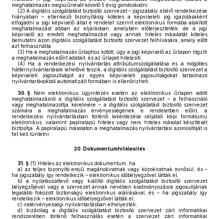
meghatalmazás megszűnését követő 5 évig gondoskodni.
(2)
A digitális szolgáltatást biztosító szervezet – jogszabály eltérő rendelkezése
hiányában – ellenkező bizonyításig köteles a képviseleti jog igazolásaként
elfogadni a jogi képviselő által e rendelet szerint elektronikus formába alakított
meghatalmazást abban az eljárásban, amelyben előterjesztették, de a jogi
képviselő az eredeti meghatalmazást vagy annak hiteles másolatát köteles
bemutatni azon digitális szolgáltatást biztosító szervezet felhívására, amely előtt
azt felhasználta.
(3)
Ha a meghatalmazás űrlaphoz kötött, úgy a jogi képviselő az űrlapon rögzíti
a meghatalmazás előírt adatait, és az űrlapot hitelesíti.
(4)
Ha a rendelkezési nyilvántartás attribútumszolgáltatása és a mögöttes
háttérnyilvántartások lehetővé teszik, a digitális szolgáltatást biztosító szervezet a
képviseleti jogosultságot az egyes képviseleti jogosultságokat tartalmazó
nyilvántartásokból automatizált formában is ellenőrizheti.
30. §
Nem elektronikus ügyintézés esetén az elektronikus űrlapon adott
meghatalmazásról a digitális szolgáltatást biztosító szervezet – a felhasználó
vagy meghatalmazottja kérelmére – a digitális szolgáltatást biztosító szervezet
számára a meghatalmazás érvényességének e rendeletben előírt, a
rendelkezési nyilvántartásban történő lekérdezése céljából képi formátumú
elektronikus, valamint papíralapú hiteles vagy nem hiteles másolat készítését
biztosítja. A papíralapú másolaton a meghatalmazás nyilvántartási azonosítóját is
fel kell tüntetni.
20.
Dokumentumhitelesítés
31. §
(1)
Hiteles az elektronikus dokumentum, ha
a)
az teljes bizonyító erejű magánokiratnak vagy közokiratnak minősül, és –
ha jogszabály így rendelkezik – elektronikus időbélyegzővel látták el,
b)
a nyilatkozattevő vagy kiállító digitális szolgáltatást biztosító szervezet
bélyegzőjével vagy a szervezet annak nevében kiadmányozásra jogosultjának
legalább fokozott biztonságú elektronikus aláírásával, és – ha jogszabály így
rendelkezik – elektronikus időbélyegzővel látták el,
c)
iratérvényességi nyilvántartásban elhelyezték,
d)
kizárólag a digitális szolgáltatást biztosító szervezet zárt informatikai
rendszerében történő felhasználás esetén a szervezet zárt informatikai