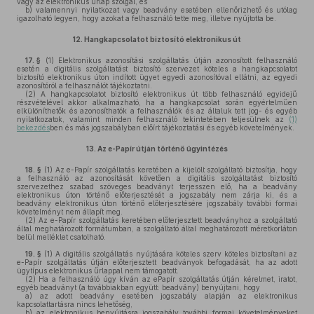
vagy az elektronikus űrlap szolgál, és
b)
valamennyi nyilatkozat vagy beadvány esetében ellenőrizhető és utólag
igazolható legyen, hogy azokat a felhasználó tette meg, illetve nyújtotta be.
12.
Hangkapcsolatot biztosító elektronikus út
17. §
(1)
Elektronikus azonosítási szolgáltatás útján azonosított felhasználó
esetén a digitális szolgáltatást biztosító szervezet köteles a hangkapcsolatot
biztosító elektronikus úton indított ügyet egyedi azonosítóval ellátni, az egyedi
azonosítóról a felhasználót tájékoztatni.
(2)
A hangkapcsolatot biztosító elektronikus út több felhasználó egyidejű
részvételével akkor alkalmazható, ha a hangkapcsolat során egyértelműen
elkülöníthetők és azonosíthatók a felhasználók és az általuk tett jog- és egyéb
nyilatkozatok, valamint minden felhasználó tekintetében teljesülnek az
(1)
bekezdés
ben és más jogszabályban előírt tájékoztatási és egyéb követelmények.
13.
Az e-Papír útján történő ügyintézés
18. §
(1)
Az e-Papír szolgáltatás keretében a kijelölt szolgáltató biztosítja, hogy
a felhasználó az azonosítását követően a digitális szolgáltatást biztosító
szervezethez szabad szöveges beadványt terjesszen elő, ha a beadvány
elektronikus úton történő előterjesztését a jogszabály nem zárja ki, és a
beadvány elektronikus úton történő előterjesztésére jogszabály további formai
követelményt nem állapít meg.
(2)
Az e-Papír szolgáltatás keretében előterjesztett beadványhoz a szolgáltató
által meghatározott formátumban, a szolgáltató által meghatározott méretkorláton
belül melléklet csatolható.
19. §
(1)
A digitális szolgáltatás nyújtására köteles szerv köteles biztosítani az
e-Papír szolgáltatás útján előterjesztett beadványok befogadását, ha az adott
ügytípus elektronikus űrlappal nem támogatott.
(2)
Ha a felhasználó úgy kíván az ePapír szolgáltatás útján kérelmet, iratot,
egyéb beadványt (a továbbiakban együtt: beadvány) benyújtani, hogy
a)
az adott beadvány esetében jogszabály alapján az elektronikus
kapcsolattartásra nincs lehetőség,
b)
az elektronikus benyújtásra jogszabály további formai követelményeket