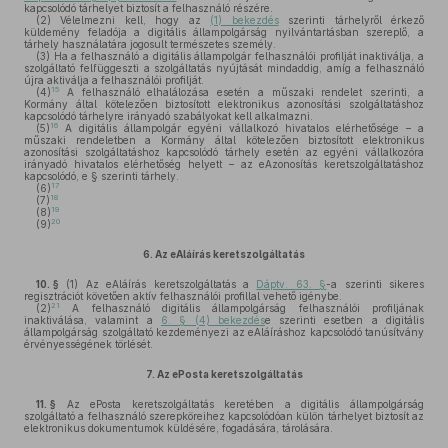
kapcsolódó tárhelyet biztosít a felhasználó részére.
(2)
Vélelmezni kell, hogy az
(1) bekezdés
szerinti tárhelyről érkező
küldemény feladója a digitális állampolgárság nyilvántartásban szereplő, a
tárhely használatára jogosult természetes személy.
(3)
Ha a felhasználó a digitális állampolgár felhasználói profilját inaktiválja, a
szolgáltató felfüggeszti a szolgáltatás nyújtását mindaddig, amíg a felhasználó
újra aktiválja a felhasználói profilját.
15
(4)
A felhasználó elhalálozása esetén a műszaki rendelet szerinti, a
Kormány által kötelezően biztosított elektronikus azonosítási szolgáltatáshoz
kapcsolódó tárhelyre irányadó szabályokat kell alkalmazni.
16
(5)
A digitális állampolgár egyéni vállalkozó hivatalos elérhetősége – a
műszaki rendeletben a Kormány által kötelezően biztosított elektronikus
azonosítási szolgáltatáshoz kapcsolódó tárhely esetén az egyéni vállalkozóra
irányadó hivatalos elérhetőség helyett – az eAzonosítás keretszolgáltatáshoz
kapcsolódó, e § szerinti tárhely.
17
(6)
18
(7)
19
(8)
20
(9)
6.
Az eAláírás keretszolgáltatás
10. §
(1)
Az eAláírás keretszolgáltatás a
Dáptv. 63. §
-a szerinti sikeres
regisztrációt követően aktív felhasználói profillal vehető igénybe.
21
(2)
A felhasználó digitális állampolgárság felhasználói profiljának
inaktiválása, valamint a
6. § (4) bekezdés
e szerinti esetben a digitális
állampolgárság szolgáltató kezdeményezi az eAláíráshoz kapcsolódó tanúsítvány
érvényességének törlését.
7.
Az ePosta keretszolgáltatás
11. §
Az ePosta keretszolgáltatás keretében a digitális állampolgárság
szolgáltató a felhasználó szerepköreihez kapcsolódóan külön tárhelyet biztosít az
elektronikus dokumentumok küldésére, fogadására, tárolására.