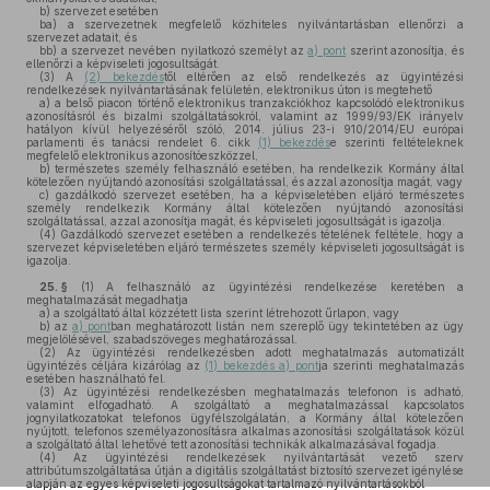
b)
szervezet esetében
ba)
a szervezetnek megfelelő közhiteles nyilvántartásban ellenőrzi a
szervezet adatait, és
bb)
a szervezet nevében nyilatkozó személyt az
a) pont
szerint azonosítja, és
ellenőrzi a képviseleti jogosultságát.
(3)
A
(2) bekezdés
től eltérően az első rendelkezés az ügyintézési
rendelkezések nyilvántartásának felületén, elektronikus úton is megtehető
a)
a belső piacon történő elektronikus tranzakciókhoz kapcsolódó elektronikus
azonosításról és bizalmi szolgáltatásokról, valamint az 1999/93/EK irányelv
hatályon kívül helyezéséről szóló, 2014. július 23-i 910/2014/EU európai
parlamenti és tanácsi rendelet 6. cikk
(1) bekezdés
e szerinti feltételeknek
megfelelő elektronikus azonosítóeszközzel,
b)
természetes személy felhasználó esetében, ha rendelkezik Kormány által
kötelezően nyújtandó azonosítási szolgáltatással, és azzal azonosítja magát, vagy
c)
gazdálkodó szervezet esetében, ha a képviseletében eljáró természetes
személy rendelkezik Kormány által kötelezően nyújtandó azonosítási
szolgáltatással, azzal azonosítja magát, és képviseleti jogosultságát is igazolja.
(4)
Gazdálkodó szervezet esetében a rendelkezés tételének feltétele, hogy a
szervezet képviseletében eljáró természetes személy képviseleti jogosultságát is
igazolja.
25. §
(1)
A felhasználó az ügyintézési rendelkezése keretében a
meghatalmazását megadhatja
a)
a szolgáltató által közzétett lista szerint létrehozott űrlapon, vagy
b)
az
a) pont
ban meghatározott listán nem szereplő ügy tekintetében az ügy
megjelölésével, szabadszöveges meghatározással.
(2)
Az ügyintézési rendelkezésben adott meghatalmazás automatizált
ügyintézés céljára kizárólag az
(1) bekezdés a) pont
ja szerinti meghatalmazás
esetében használható fel.
(3)
Az ügyintézési rendelkezésben meghatalmazás telefonon is adható,
valamint elfogadható. A szolgáltató a meghatalmazással kapcsolatos
jognyilatkozatokat telefonos ügyfélszolgálatán, a Kormány által kötelezően
nyújtott, telefonos személyazonosításra alkalmas azonosítási szolgáltatások közül
a szolgáltató által lehetővé tett azonosítási technikák alkalmazásával fogadja.
(4)
Az ügyintézési rendelkezések nyilvántartását vezető szerv
attribútumszolgáltatása útján a digitális szolgáltatást biztosító szervezet igénylése
alapján az egyes képviseleti jogosultságokat tartalmazó nyilvántartásokból