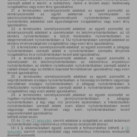
szereplő adatot a lakcím, a szálláshely, illetve a területi alapú illetékesség
vizsgálatához vagy ezen tény igazolásához,
21.
a természetes személyazonosító adatokat, az egyedi azonosítót, az
okmányazonosítót az ügyfél adatainak a személyiadat- és
lakcímnyilvántartásban, idegenrendészeti nyilvántartásban szereplő
nyilvántartási adatokkal való egyezőségének vizsgálatához vagy ezen tény
igazolásához,
22.
a természetes személyazonosító adatokat, az egyedi azonosítót, az
okmányazonosító adatokat a személyiadat- és lakcímnyilvántartásban, az úti
okmány nyilvántartásban, a közúti közlekedési nyilvántartásban, az
idegenrendészeti nyilvántartásban, a TAJ nyilvántartásban szereplő adatokat az
okmány érvényességének vizsgálatához vagy ezen tény igazolásához,
23.
a természetes személyazonosító adatokat, az egyedi azonosítót, a zálogjogi
nyilvántartásban szereplő adatot a nyilvántartásban szereplés tényének
vizsgálatához és a nyilvántartásban kezelt adat igazolásához,
24.
a természetes személyazonosító adatokat, az egyedi azonosítót, a
személyiadat- és lakcímnyilvántartásban, az elektronikus anyakönyvi
nyilvántartásban, az élettársi nyilatkozatok nyilvántartásában szereplő adatot a
családi állapot vagy az élettársi kapcsolat fennállásának igazolásához vagy ezen
tények igazolásához,
25.
a természetes személyazonosító adatokat, az egyedi azonosítót, a
végintézkedések országos nyilvántartásában, a házassági és élettársi vagyonjogi
szerződések országos nyilvántartásában, a zálogjogi nyilvántartásban, a
hitelbiztosítéki nyilvántartásban szereplő adatot a nyilvántartásban szereplés
vizsgálatához vagy ezen adatok igazolásához,
26.
a természetes személyazonosító adatokat, az egyedi azonosítót, az
ingatlan-nyilvántartásban, a járműnyilvántartásban, a zálogjogi
nyilvántartásban, a légi vagy vízi járművek lajstromában, a hitelbiztosítéki
nyilvántartásban szereplő adatot, ezen állami nyilvántartásokban kezelt
vagyonjogi elemek tényének vagy ezen nyilvántartásokban kezelt
vagyonelemadat igazolásához
köthető célból kezeli.
(3)
Az
(1)
és
(2) bekezdés
szerinti adatokat a szolgáltató az adatot tartalmazó
nyilvántartásból vagy elektronikus információs rendszerből átveszi.
(4)
E § alkalmazásában egyedi azonosító a felhasználóhoz köthető, a
(3)
bekezdés
szerinti nyilvántartásból vagy elektronikus információs rendszerből
átvehető azonosító.