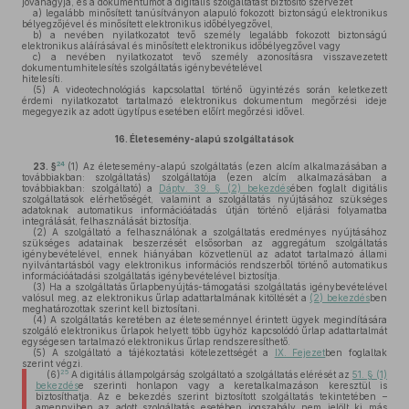
jóváhagyja, és a dokumentumot a digitális szolgáltatást biztosító szervezet
a)
legalább minősített tanúsítványon alapuló fokozott biztonságú elektronikus
bélyegzőjével és minősített elektronikus időbélyegzővel,
b)
a nevében nyilatkozatot tevő személy legalább fokozott biztonságú
elektronikus aláírásával és minősített elektronikus időbélyegzővel vagy
c)
a nevében nyilatkozatot tevő személy azonosításra visszavezetett
dokumentumhitelesítés szolgáltatás igénybevételével
hitelesíti.
(5)
A videotechnológiás kapcsolattal történő ügyintézés során keletkezett
érdemi nyilatkozatot tartalmazó elektronikus dokumentum megőrzési ideje
megegyezik az adott ügytípus esetében előírt megőrzési idővel.
16.
Életesemény-alapú szolgáltatások
24
23. §
(1)
Az életesemény-alapú szolgáltatás (ezen alcím alkalmazásában a
továbbiakban: szolgáltatás) szolgáltatója (ezen alcím alkalmazásában a
továbbiakban: szolgáltató) a
Dáptv. 39. § (2) bekezdés
ében foglalt digitális
szolgáltatások elérhetőségét, valamint a szolgáltatás nyújtásához szükséges
adatoknak automatikus információátadás útján történő eljárási folyamatba
integrálását, felhasználását biztosítja.
(2)
A szolgáltató a felhasználónak a szolgáltatás eredményes nyújtásához
szükséges adatainak beszerzését elsősorban az aggregátum szolgáltatás
igénybevételével, ennek hiányában közvetlenül az adatot tartalmazó állami
nyilvántartásból vagy elektronikus információs rendszerből történő automatikus
információátadási szolgáltatás igénybevételével biztosítja.
(3)
Ha a szolgáltatás űrlapbenyújtás-támogatási szolgáltatás igénybevételével
valósul meg, az elektronikus űrlap adattartalmának kitöltését a
(2) bekezdés
ben
meghatározottak szerint kell biztosítani.
(4)
A szolgáltatás keretében az életeseménnyel érintett ügyek megindítására
szolgáló elektronikus űrlapok helyett több ügyhöz kapcsolódó űrlap adattartalmát
egységesen tartalmazó elektronikus űrlap rendszeresíthető.
(5)
A szolgáltató a tájékoztatási kötelezettségét a
IX. Fejezet
ben foglaltak
szerint végzi.
25
(6)
A digitális állampolgárság szolgáltató a szolgáltatás elérését az
51. § (1)
bekezdés
e szerinti honlapon vagy a keretalkalmazáson keresztül is
biztosíthatja. Az e bekezdés szerint biztosított szolgáltatás tekintetében –
amennyiben az adott szolgáltatás esetében jogszabály nem jelölt ki más