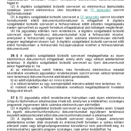
fogad el.
(2)
A digitális szolgáltatást biztosító szervezet az elektronikus tájékoztatás
szabályai szerint elektronikus úton közzéteszi az
(1) bekezdés
szerinti
fájlformátumokat.
(3)
A digitális szolgáltatást biztosító szervezet a
(2) bekezdés
szerint közzétett
formátumoktól eltérő dokumentumformátumot is elfogadhat. A digitális
szolgáltatást biztosító szervezet a felhasználóval kötött előzetes megállapodás
esetén igényelheti az egyedi formátum elfogadásával járó költségek megtérítését.
(4)
Ha jogszabály eltérően nem rendelkezik, a digitális szolgáltatást biztosító
szervezet olyan formátumú dokumentumokat küld a felhasználó részére,
amelyeket a felhasználó ingyenesen bárki számára elektronikusan elérhető
program segítségével olvasni tud. A digitális szolgáltatást biztosító szervezet ettől
eltérő formátumban a felhasználó hozzájárulásával küldhet a felhasználónak
dokumentumot.
36. §
A digitális szolgáltatást biztosító szervezet megtagadhatja az olyan
elektronikus dokumentum elfogadását, amely aktív vagy változó adattartalmat
tartalmaz. A digitális szolgáltatást biztosító szervezet az ilyen dokumentumot
akkor fogadhatja el, ha
a)
az elektronikus iratról hiteles, más formátumú elektronikus másolat
készítésére vonatkozó jogszabályi rendelkezések szerint annak változó tartalmat
nem tartalmazó dokumentummá alakításáról gondoskodik,
b)
az adott eljárástípusban ez nincs kizárva,
c)
a változó tartalom az ügy szempontjából releváns adatot nem tartalmaz, és
d)
indokolt esetben a felhasználására vonatkozó megállapításairól hivatalos
feljegyzést készít.
37. §
(1)
Jogszabály eltérő rendelkezése hiányában csak olyan elektronikus
űrlap és fájlformátum alkalmazása írható elő, amelynek a kitöltéséhez szükséges
programok ingyenesen bárki számára elektronikusan elérhetőek.
(2)
A digitális szolgáltatást biztosító szervezet az együttműködés során űrlapot
és egyéb dokumentumformátumú dokumentumokat együttesen tartalmazó
összetett adatszerkezetet előíró dokumentumformátumokat is alkalmazhat.
(3)
A digitális szolgáltatást biztosító szervezet olyan űrlapot, amelynek
adattartalma ember által olvasható és értelmezhető formában a széles körben
elterjedt irodai vagy böngészőprogramokkal közvetlenül nem jeleníthető meg, és
értelmezéséhez speciális program szükséges, csak akkor továbbíthat, ha