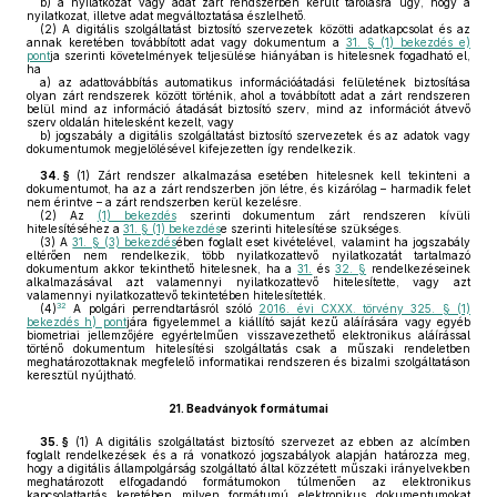
b)
a nyilatkozat vagy adat zárt rendszerben került tárolásra úgy, hogy a
nyilatkozat, illetve adat megváltoztatása észlelhető.
(2)
A digitális szolgáltatást biztosító szervezetek közötti adatkapcsolat és az
annak keretében továbbított adat vagy dokumentum a
31. § (1) bekezdés e)
pont
ja szerinti követelmények teljesülése hiányában is hitelesnek fogadható el,
ha
a)
az adattovábbítás automatikus információátadási felületének biztosítása
olyan zárt rendszerek között történik, ahol a továbbított adat a zárt rendszeren
belül mind az információ átadását biztosító szerv, mind az információt átvevő
szerv oldalán hitelesként kezelt, vagy
b)
jogszabály a digitális szolgáltatást biztosító szervezetek és az adatok vagy
dokumentumok megjelölésével kifejezetten így rendelkezik.
34. §
(1)
Zárt rendszer alkalmazása esetében hitelesnek kell tekinteni a
dokumentumot, ha az a zárt rendszerben jön létre, és kizárólag – harmadik felet
nem érintve – a zárt rendszerben kerül kezelésre.
(2)
Az
(1) bekezdés
szerinti dokumentum zárt rendszeren kívüli
hitelesítéséhez a
31. § (1) bekezdés
e szerinti hitelesítése szükséges.
(3)
A
31. § (3) bekezdés
ében foglalt eset kivételével, valamint ha jogszabály
eltérően nem rendelkezik, több nyilatkozattevő nyilatkozatát tartalmazó
dokumentum akkor tekinthető hitelesnek, ha a
31.
és
32. §
rendelkezéseinek
alkalmazásával azt valamennyi nyilatkozattevő hitelesítette, vagy azt
valamennyi nyilatkozattevő tekintetében hitelesítették.
32
(4)
A polgári perrendtartásról szóló
2016. évi CXXX. törvény 325. § (1)
bekezdés h) pont
jára figyelemmel a kiállító saját kezű aláírására vagy egyéb
biometriai jellemzőjére egyértelműen visszavezethető elektronikus aláírással
történő dokumentum hitelesítési szolgáltatás csak a műszaki rendeletben
meghatározottaknak megfelelő informatikai rendszeren és bizalmi szolgáltatáson
keresztül nyújtható.
21.
Beadványok formátumai
35. §
(1)
A digitális szolgáltatást biztosító szervezet az ebben az alcímben
foglalt rendelkezések és a rá vonatkozó jogszabályok alapján határozza meg,
hogy a digitális állampolgárság szolgáltató által közzétett műszaki irányelvekben
meghatározott elfogadandó formátumokon túlmenően az elektronikus
kapcsolattartás keretében milyen formátumú elektronikus dokumentumokat