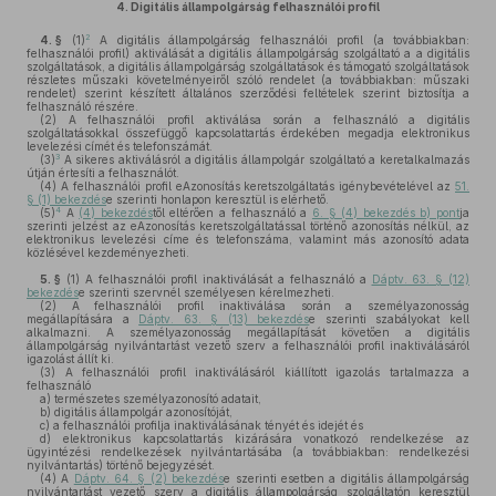
4.
Digitális állampolgárság felhasználói profil
2
4. §
(1)
A digitális állampolgárság felhasználói profil (a továbbiakban:
felhasználói profil) aktiválását a digitális állampolgárság szolgáltató a a digitális
szolgáltatások, a digitális állampolgárság szolgáltatások és támogató szolgáltatások
részletes műszaki követelményeiről szóló rendelet (a továbbiakban: műszaki
rendelet) szerint készített általános szerződési feltételek szerint biztosítja a
felhasználó részére.
(2)
A felhasználói profil aktiválása során a felhasználó a digitális
szolgáltatásokkal összefüggő kapcsolattartás érdekében megadja elektronikus
levelezési címét és telefonszámát.
3
(3)
A sikeres aktiválásról a digitális állampolgár szolgáltató a keretalkalmazás
útján értesíti a felhasználót.
(4)
A felhasználói profil eAzonosítás keretszolgáltatás igénybevételével az
51.
§ (1) bekezdés
e szerinti honlapon keresztül is elérhető.
4
(5)
A
(4) bekezdés
től eltérően a felhasználó a
6. § (4) bekezdés b) pont
ja
szerinti jelzést az eAzonosítás keretszolgáltatással történő azonosítás nélkül, az
elektronikus levelezési címe és telefonszáma, valamint más azonosító adata
közlésével kezdeményezheti.
5. §
(1)
A felhasználói profil inaktiválását a felhasználó a
Dáptv. 63. § (12)
bekezdés
e szerinti szervnél személyesen kérelmezheti.
(2)
A felhasználói profil inaktiválása során a személyazonosság
megállapítására a
Dáptv. 63. § (13) bekezdés
e szerinti szabályokat kell
alkalmazni. A személyazonosság megállapítását követően a digitális
állampolgárság nyilvántartást vezető szerv a felhasználói profil inaktiválásáról
igazolást állít ki.
(3)
A felhasználói profil inaktiválásáról kiállított igazolás tartalmazza a
felhasználó
a)
természetes személyazonosító adatait,
b)
digitális állampolgár azonosítóját,
c)
a felhasználói profilja inaktiválásának tényét és idejét és
d)
elektronikus kapcsolattartás kizárására vonatkozó rendelkezése az
ügyintézési rendelkezések nyilvántartásába (a továbbiakban: rendelkezési
nyilvántartás) történő bejegyzését.
(4)
A
Dáptv. 64. § (2) bekezdés
e szerinti esetben a digitális állampolgárság
nyilvántartást vezető szerv a digitális állampolgárság szolgáltatón keresztül