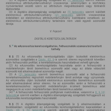
(2)
A digitális állampolgárság szolgáltató az
(1) bekezdés
szerint kiállított
elektronikus attribútumtanúsítványt visszavonja, amennyiben a közhiteles
nyilvántartást vezető szerv az attribútum megváltozásáról vagy törléséről
tájékoztatja.
(3)
A digitális állampolgárság szolgáltató az
(1) bekezdés
szerint kiállított
elektronikus attribútumtanúsítvány
(2) bekezdés
szerinti visszavonása
érdekében az elektronikus attribútumtanúsítvány kiállítására vonatkozó, az
elektronikus attribútumtanúsítvány tartalmára nem utaló egyedi azonosítót
tárolja.
V. Fejezet
DIGITÁLIS KERETSZOLGÁLTATÁSOK
13
5.
Az eAzonosítás keretszolgáltatás, felhasználók számára biztosított
tárhely
8. §
(1)
Az eAzonosítás keretszolgáltatás útján biztosított elektronikus
azonosítási szolgáltatás a
Dáptv. 63. §
-a szerinti sikeres regisztrációt követően
aktív felhasználói profillal, a keretalkalmazás használatával vehető igénybe.
(2)
Az eAzonosítás keretszolgáltatás használata során a felhasználó a
mobiltelefonján tárolt biometrikus azonosító adat vagy az általa választott
azonosító kód alkalmazásával azonosítja magát.
(3)
A
(2) bekezdés
szerinti biometrikus azonosító adat a felhasználó
keretalkalmazáshoz regisztrált mobiltelefonján tárolt arcképe vagy ujjnyomata.
Az eAzonosítás útján biztosított elektronikus azonosítás biometrikus azonosító
adat alkalmazásával akkor sikeres, ha az azonosítás során a felhasználó a
keretalkalmazáshoz regisztrált mobiltelefonján érzékelt biometrikus adat
megegyezik az ezen mobiltelefonban tárolt biometrikus adattal.
14
(4)
A felhasználó felhasználói profiljának inaktiválása, valamint a
6. § (4)
bekezdés
e szerinti esetben a digitális állampolgárság szolgáltató felfüggeszti az
eAzonosítás keretszolgáltatás használatát.
9. §
(1)
A digitális állampolgárság szolgáltató (e § alkalmazásában a
továbbiakban: szolgáltató) az eAzonosítás keretszolgáltatáshoz kapcsolódóan a
Dáptv. 46. § (5) bekezdés
e szerinti, ajánlott kézbesítési szolgáltatáshoz