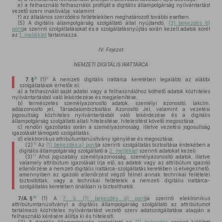
e)
a felhasználó felhasználói profilját a digitális állampolgárság nyilvántartást
vezető szerv inaktiválja, valamint
f)
az általános szerződési feltételekben meghatározott további esetben.
(5)
A digitális állampolgárság szolgáltató által nyújtandó,
(3) bekezdés b)
pont
ja szerinti szolgáltatásokat és a szolgáltatásnyújtás során kezelt adatok körét
az
1. melléklet
tartalmazza.
IV. Fejezet
NEMZETI DIGITÁLIS IRATTÁRCA
8
9
7. §
(1)
A nemzeti digitális irattárca keretében legalább az alábbi
szolgáltatások érhetők el:
a)
a felhasználó saját adatai vagy a felhasználóhoz köthető adatok közhiteles
nyilvántartásból való lekérdezése és megjelenítése,
b)
természetes személyazonosító adatok, személyi azonosító, lakcím,
adóazonosító jel, Társadalombiztosítási Azonosító Jel, valamint a vezetési
jogosultság közhiteles nyilvántartásból való lekérdezése és a digitális
állampolgárság szolgáltató általi hitelesítése, hitelesítést követő megosztása,
c)
rendőri igazoltatás során a személyazonosság, illetve vezetési jogosultság
igazolását támogató szolgáltatás,
d)
elektronikus attribútumtanúsítvány igénylése és megosztása.
10
(2)
Az
(1) bekezdés a) pont
ja szerinti szolgáltatás biztosítása érdekében a
digitális állampolgárság szolgáltató a
2. melléklet
szerinti adatokat kezeli.
11
(3)
Ahol jogszabály személyazonosság, személyazonosító adatok, illetve
valamely attribútum igazolását írja elő, az adatok vagy az attribútum igazoló
ellenőrzése a nemzeti digitális irattárca-szolgáltatás keretében is elvégezhető,
amennyiben az igazoló ellenőrzést végző félnél annak technikai feltételei
biztosítottak, vagy a technikai feltételek a nemzeti digitális irattárca-
szolgáltatás keretében önállóan is biztosíthatók.
12
7/A. §
(1)
A
7. § (1) bekezdés d) pont
ja szerinti elektronikus
attribútumtanúsítványt a digitális állampolgárság szolgáltató az attribútumot
tartalmazó közhiteles nyilvántartást vezető szerv adatszolgáltatása alapján a
felhasználó kérésére állítja ki és hitelesíti.