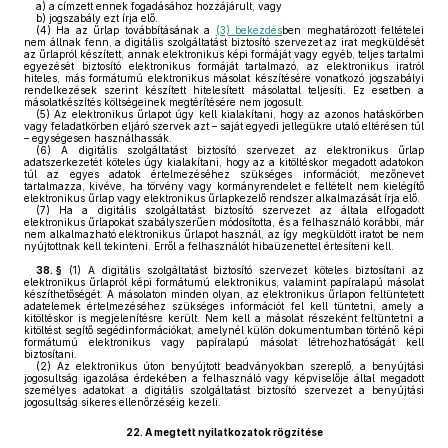
a)
a címzett ennek fogadásához hozzájárult, vagy
b)
jogszabály ezt írja elő.
(4)
Ha az űrlap továbbításának a
(3) bekezdés
ben meghatározott feltételei
nem állnak fenn, a digitális szolgáltatást biztosító szervezet az irat megküldését
az űrlapról készített, annak elektronikus képi formáját vagy egyéb, teljes tartalmi
egyezését biztosító elektronikus formáját tartalmazó, az elektronikus iratról
hiteles, más formátumú elektronikus másolat készítésére vonatkozó jogszabályi
rendelkezések szerint készített hitelesített másolattal teljesíti. Ez esetben a
másolatkészítés költségeinek megtérítésére nem jogosult.
(5)
Az elektronikus űrlapot úgy kell kialakítani, hogy az azonos hatáskörben
vagy feladatkörben eljáró szervek azt – saját egyedi jellegükre utaló eltérésen túl
– egységesen használhassák.
(6)
A digitális szolgáltatást biztosító szervezet az elektronikus űrlap
adatszerkezetét köteles úgy kialakítani, hogy az a kitöltéskor megadott adatokon
túl az egyes adatok értelmezéséhez szükséges információt, mezőnevet
tartalmazza, kivéve, ha törvény vagy kormányrendelet e feltételt nem kielégítő
elektronikus űrlap vagy elektronikus űrlapkezelő rendszer alkalmazását írja elő.
(7)
Ha a digitális szolgáltatást biztosító szervezet az általa elfogadott
elektronikus űrlapokat szabályszerűen módosította, és a felhasználó korábbi, már
nem alkalmazható elektronikus űrlapot használ, az így megküldött iratot be nem
nyújtottnak kell tekinteni. Erről a felhasználót hibaüzenettel értesíteni kell.
38. §
(1)
A digitális szolgáltatást biztosító szervezet köteles biztosítani az
elektronikus űrlapról képi formátumú elektronikus, valamint papíralapú másolat
készíthetőségét. A másolaton minden olyan, az elektronikus űrlapon feltüntetett
adatelemek értelmezéséhez szükséges információt fel kell tüntetni, amely a
kitöltéskor is megjelenítésre került. Nem kell a másolat részeként feltüntetni a
kitöltést segítő segédinformációkat, amelynél külön dokumentumban történő képi
formátumú elektronikus vagy papíralapú másolat létrehozhatóságát kell
biztosítani.
(2)
Az elektronikus úton benyújtott beadványokban szereplő, a benyújtási
jogosultság igazolása érdekében a felhasználó vagy képviselője által megadott
személyes adatokat a digitális szolgáltatást biztosító szervezet a benyújtási
jogosultság sikeres ellenőrzéséig kezeli.
22.
A megtett nyilatkozatok rögzítése