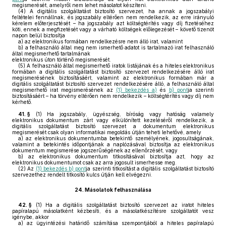
megismerését, amelyről nem lehet másolatot készíteni.
(4)
A digitális szolgáltatást biztosító szervezet, ha annak a jogszabályi
feltételei fennállnak, és jogszabály eltérően nem rendelkezik, az erre irányuló
kérelem előterjesztését – ha jogszabály azt költségtérítés vagy díj fizetéséhez
köti, ennek a megfizetését vagy a várható költségek előlegezését – követő tizenöt
napon belül biztosítja
a)
az elektronikus formában rendelkezésre nem álló irat, valamint
b)
a felhasználó által meg nem ismerhető adatot is tartalmazó irat felhasználó
által megismerhető tartalmának
elektronikus úton történő megismerését.
(5)
A felhasználó által megismerhető iratok listájának és a hiteles elektronikus
formában a digitális szolgáltatást biztosító szervezet rendelkezésére álló irat
megismerésének biztosításáért, valamint az elektronikus formában már a
digitális szolgáltatást biztosító szervezet rendelkezésére álló, a felhasználó által
megismerhető irat megismerésének az
(1) bekezdés a)
és
b) pont
ja szerinti
biztosításáért – ha törvény eltérően nem rendelkezik – költségtérítés vagy díj nem
kérhető.
41. §
(1)
Ha jogszabály, ügyészség, bíróság vagy hatóság valamely
elektronikus dokumentum zárt vagy elkülönített kezeléséről rendelkezik, a
digitális szolgáltatást biztosító szervezet a dokumentum elektronikus
megismerését csak olyan informatikai megoldás útján teheti lehetővé, amely
a)
az elektronikus dokumentumba betekintő személyének, jogosultságának,
valamint a betekintés időpontjának a naplózásával biztosítja az elektronikus
dokumentum megismerése jogszerűségének az ellenőrzését, vagy
b)
az elektronikus dokumentum titkosításával biztosítja azt, hogy az
elektronikus dokumentumot csak az arra jogosult ismerhesse meg.
(2)
Az
(1) bekezdés b) pont
ja szerinti titkosítást a digitális szolgáltatást biztosító
szervezethez rendelt titkosító kulcs útján kell elvégezni.
24.
Másolatok felhasználása
42. §
(1)
Ha a digitális szolgáltatást biztosító szervezet az iratot hiteles
papíralapú másolatként kézbesíti, és a másolatkészítésre szolgáltatót vesz
igénybe, akkor
a)
az ügyintézési határidő számítása szempontjából a hiteles papíralapú