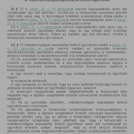
15.
Videotechnológiás kapcsolattal történő ügyintézés
21. §
(1)
A
Dáptv. 31. § (1) bekezdés
e szerinti kapcsolattartás során tett
nyilatkozatot úgy kell tekinteni, mintha azt a felhasználó személyes jelenlét
útján tette volna meg. A technológiai feltételek rendelkezésre állása esetén a
felhasználó a
Dáptv. 31. § (1) bekezdés
e szerinti kapcsolattartás során a
Dáptv.
30. § (1) bekezdés
e szerinti írásbeli nyilatkozatot is tehet.
(2)
A
Dáptv. 31. § (1) bekezdés
e szerinti kapcsolattartás útján olyan ügy is
intézhető, amelyet jogszabály alapján vagy az ügy jellege okán kizárólag
személyesen lehet intézni. Ebben az esetben úgy kell tekinteni, mintha a
felhasználó személyesen járt volna el.
22. §
(1)
Videotechnológiás kapcsolattal történő ügyintézés esetén a
Dáptv. 31.
§ (2) bekezdés a) pont
ja szerinti esetben az azonosítás érvényes
személyazonosság igazolására alkalmas hatósági igazolvány (a továbbiakban:
okmány) birtokában is kezdeményezhető, e § rendelkezései szerint.
(2)
Az azonosítás feltétele, hogy az azonosítás során használt elektronikus
hírközlő eszköz képfelbontása és a kép megvilágítása alkalmas legyen a
felhasználó nemének, korának, arcjellemzőinek felismerésére, valamint a
felhasználó
a)
úgy nézzen bele a kamerába, hogy arcképe felismerhető és rögzíthető
legyen,
b)
mutassa be okmányát,
c)
úgy mozgassa az okmányát, hogy az azon található biztonsági elemek és
adatsorok felismerhetőek és rögzíthetőek legyenek, valamint
d)
okmányán megtalálható adatok megfeleltethetők a felhasználó által
megadott vagy a digitális szolgáltatást biztosító szervezetnél rendelkezésre álló
adatokkal.
(3)
Ha az azonosítás sikertelen, videotechnológiás kapcsolattal történő
ügyintézésnek nincs helye.
(4)
Ha jogszabály a felhasználó nyilatkozatának érvényességéhez a
felhasználó, illetve a digitális szolgáltatást biztosító szervezet képviselőjének
aláírását követeli meg, úgy az aláírás a mesterséges intelligencián alapuló
hangleiratozás szolgáltatás útján pótolható úgy, hogy a felhasználó a
videotechnológiás kapcsolattal történő ügyintézés során tett nyilatkozatát az
ügyintéző kérésére szóban megerősíti, majd az arról készült leiratozott
dokumentumot, annak megismerését követően szóbeli nyilatkozatával ismételten