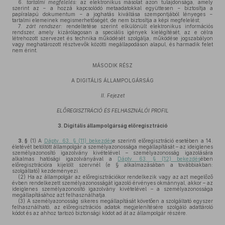
6.
tartalmi megfelelés:
az elektronikus másolat azon tulajdonsága, amely
szerint az − a hozzá kapcsolódó metaadatokkal együttesen − biztosítja a
papíralapú dokumentum − a joghatás kiváltása szempontjából lényeges −
tartalmi elemeinek megismerhetőségét, de nem biztosítja a képi megfelelést;
7.
zárt rendszer:
rendeltetése szerint elkülönült elektronikus információs
rendszer, amely kizárólagosan a speciális igények kielégítését, az e célra
létrehozott szervezet és technika működését szolgálja, működése jogszabályon
vagy meghatározott résztvevők közötti megállapodáson alapul, és harmadik felet
nem érint.
MÁSODIK RÉSZ
A DIGITÁLIS ÁLLAMPOLGÁRSÁG
II. Fejezet
ELŐREGISZTRÁCIÓ ÉS FELHASZNÁLÓI PROFIL
3.
Digitális állampolgárság előregisztráció
3. §
(1)
A
Dáptv. 63. § (11) bekezdés
e szerinti előregisztráció esetében a 14.
életévét betöltött állampolgár a személyazonossága megállapítását – az ideiglenes
személyazonosító igazolvány kivételével – személyazonosság igazolására
alkalmas hatósági igazolványával a
Dáptv. 63. § (12) bekezdés
ében
előregisztrációra kijelölt szervnél (e § alkalmazásában a továbbiakban:
szolgáltató) kezdeményezi.
(2)
Ha az állampolgár az előregisztrációkor rendelkezik vagy az azt megelőző
évben rendelkezett személyazonosságát igazoló érvényes okmánnyal, akkor – az
ideiglenes személyazonosító igazolvány kivételével – a személyazonossága
megállapításához azt felhasználhatja.
(3)
A személyazonosság sikeres megállapítását követően a szolgáltató egyszer
felhasználható, az előregisztrációs adatok megjelenítésére szolgáló adattároló
kódot és az ahhoz tartozó biztonsági kódot ad át az állampolgár részére.