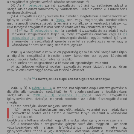
a szolgáltatást igénybe vevő fél részére átadott adatairól.
(4)
Az
(1) bekezdés
szerinti szolgáltatás nyújtásához szükséges adatot a
szolgáltató az adatot tartalmazó nyilvántartásból, illetve elektronikus információs
rendszerből átveszi.
(5)
A szolgáltatás igénybevétele tekintetében megfelelően alkalmazandók az
igénybe vevőre irányadó, a
Dáptv.
-ben vagy végrehajtási rendeleteiben
meghatározott kötelezettségek teljesítésére vonatkozó, a keretszolgáltatásokhoz
és a támogató szolgáltatásokhoz történő csatlakozásra vonatkozó szabályok.
29
(6)
Az
(1) bekezdés d) pont
ja szerinti részszolgáltatás az adatváltozás
tényének szolgáltatására terjed ki, mely szolgáltatás önállóan vagy az
(1)
bekezdés a)–c) pont
ja szerinti résszolgáltatásokkal együtt vehető igénybe,
amennyiben a szolgáltatást igénybe vevő fél az adatváltozás ténye vagy a
változással érintett adat megismerésére jogosult.
23/C. §
A szolgáltató a képviseleti jogosultság igazolása célú szolgáltatás útján
a digitális szolgáltatást biztosító szerv kérelmére az egyes képviseleti
jogosultságokat tartalmazó nyilvántartásokból
a)
ellenőrizheti és igazolhatja a képviseleti jogosultságot, valamint
b)
az űrlapbenyújtás-támogatási szolgáltatás során biztosíthatja az űrlap
képviselettel összefüggő adatokkal történő előtöltését.
30
16/B.
A hozzájárulás alapú adatszolgáltatás szabályai
23/D. §
(1)
A
Dáptv. 62. §
-a szerinti hozzájárulás alapú adatszolgáltatást a
digitális állampolgárság szolgáltató (e § alkalmazásában a továbbiakban:
szolgáltató) a
23/B. § (1) bekezdés a) pont
ja szerinti szolgáltatás
igénybevételével biztosítja, melynek keretében az alábbi részszolgáltatásokat
nyújtja:
a)
eseti hozzájárulásban megjelölt adatok;
31
b)
tartós hozzájárulásban megjelölt adatok, valamint ezen adatokban
bekövetkező adatváltozás esetén a változás ténye, valamint a változással
érintett adatok
továbbítása a felhasználó által megjelölt, a szolgáltatást igénybe vevő számára.
(2)
A felhasználó a szolgáltatást igénybe vevő által megjelölt – az adott
vállalkozás-ügyviteli eljárás lefolytatásához szükséges, illetve az
igénybevevőnél fennálló jogviszonyának időtartama alatt a felhasználóról