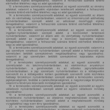
kapcsolatos eljárás támogatásához, valamint a felhasználó számára történő
elérhetővé tételéhez vagy az adat igazolásához,
13.
a természetes személyazonosító adatokat, az egyedi azonosítót, az okmány
adatokat, valamint a hagyatéki eljárásban keletkezett adatokat a felhasználó
számára történő elérhetővé tételéhez vagy az adat igazolásához,
14.
a természetes személyazonosító adatokat, az egyedi azonosítót, az állami
adó- és vámhatóság nyilvántartásában, valamint az önkormányzati adóhatóság
nyilvántartásában szereplő adatot az adózással összefüggő eljárás
támogatásához, valamint a felhasználó számára történő elérhetővé tételéhez
vagy az adat igazolásához,
15.
a természetes személyazonosító adatokat, az egyedi azonosítót, az
ingatlan-nyilvántartásban szereplő adatot, a közműveket tartalmazó
nyilvántartásban, valamint az állami adó- és vámhatóság nyilvántartásában
szereplő adatot az ingatlannal vagy a közművel kapcsolatos eljárás
támogatásához, valamint a felhasználó számára történő elérhetővé tételéhez
vagy az adat igazolásához,
16.
a természetes személyazonosító adatokat, az egyedi azonosítót, valamint a
jogi személyre vonatkozó nyilvántartásban szereplő adatot a felhasználó jogi
személyben betöltött szerepkörének megállapításához vagy igazolásához,
valamint a jogi személyben betöltött szerepkörével kapcsolatos eljárás
támogatásához,
17.
a természetes személyazonosító adatokat, az egyedi azonosítót, a
személyiadat- és lakcímnyilvántartásban, az elektronikus anyakönyvi
nyilvántartásban, a gondnokoltak és az előzetes jognyilatkozatok
nyilvántartásában, a jogi személyek nyilvántartásában és a költségvetési
szervekről és a költségvetési körben gazdálkodó szervekről szóló közhiteles
hatósági törzskönyvi nyilvántartásban szereplő adatot a természetes személy
jogképességének, továbbá a cselekvőképességének, a nagykorúsága tényének,
valamint a törvényes képviselői minőségének igazoláshoz,
18.
a természetes személyazonosító adatokat, az egyedi azonosítót az egyéni
vállalkozói nyilvántartásban szereplő adatot az egyéni vállalkozói minőség
igazolásához,
19.
a természetes személyazonosító adatokat, az egyedi azonosítót, a
rendelkezési nyilvántartásban, az általános meghatalmazások országos és
közhiteles nyilvántartásában szereplő adatot a meghatalmazotti minőség
vizsgálatához vagy ezen tény igazolásához,
20.
a természetes személyazonosító adatokat, az egyedi azonosítót, a
személyiadat- és lakcímnyilvántartásban, az idegenrendészeti nyilvántartásban