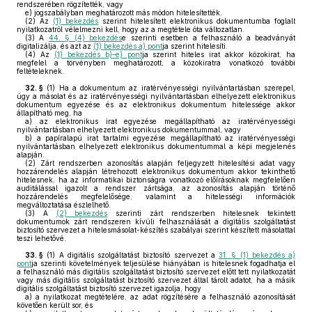
rendszerében rögzítették, vagy
e)
jogszabályban meghatározott más módon hitelesítették.
(2)
Az
(1) bekezdés
szerint hitelesített elektronikus dokumentumba foglalt
nyilatkozatról vélelmezni kell, hogy az a megtétele óta változatlan.
(3)
A
44. § (4) bekezdés
e szerinti esetben a felhasználó a beadványát
digitalizálja, és azt az
(1) bekezdés a) pont
ja szerint hitelesíti.
(4)
Az
(1) bekezdés b)–e) pont
ja szerint hiteles irat akkor közokirat, ha
megfelel a törvényben meghatározott, a közokiratra vonatkozó további
feltételeknek.
32. §
(1)
Ha a dokumentum az iratérvényességi nyilvántartásban szerepel,
úgy a másolat és az iratérvényességi nyilvántartásban elhelyezett elektronikus
dokumentum egyezése és az elektronikus dokumentum hitelessége akkor
állapítható meg, ha
a)
az elektronikus irat egyezése megállapítható az iratérvényességi
nyilvántartásban elhelyezett elektronikus dokumentummal, vagy
b)
a papíralapú irat tartalmi egyezése megállapítható az iratérvényességi
nyilvántartásban elhelyezett elektronikus dokumentummal a képi megjelenés
alapján.
(2)
Zárt rendszerben azonosítás alapján feljegyzett hitelesítési adat vagy
hozzárendelés alapján létrehozott elektronikus dokumentum akkor tekinthető
hitelesnek, ha az informatikai biztonságra vonatkozó előírásoknak megfelelően
auditálással igazolt a rendszer zártsága, az azonosítás alapján történő
hozzárendelés megfelelősége, valamint a hitelességi információk
megváltoztatása észlelhető.
(3)
A
(2) bekezdés
szerinti zárt rendszerben hitelesnek tekintett
dokumentumok zárt rendszeren kívüli felhasználását a digitális szolgáltatást
biztosító szervezet a hitelesmásolat-készítés szabályai szerint készített másolattal
teszi lehetővé.
33. §
(1)
A digitális szolgáltatást biztosító szervezet a
31. § (1) bekezdés a)
pont
ja szerinti követelmények teljesülése hiányában is hitelesnek fogadhatja el
a felhasználó más digitális szolgáltatást biztosító szervezet előtt tett nyilatkozatát
vagy más digitális szolgáltatást biztosító szervezet által tárolt adatot, ha a másik
digitális szolgáltatást biztosító szervezet igazolja, hogy
a)
a nyilatkozat megtételére, az adat rögzítésére a felhasználó azonosítását
követően került sor, és