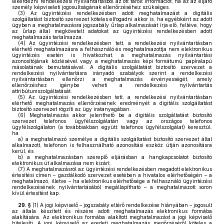
lekérdezni rendelkezési nyilvántartásból az ott tárolt információt, ha az az eljáró
személy képviseleti jogosultságának ellenőrzéséhez szükséges.
(3)
Az ügyintézési rendelkezésben adott meghatalmazást a digitális
szolgáltatást biztosító szervezet köteles elfogadni akkor is, ha egyébként az adott
ügyben a meghatalmazásra jogszabály űrlap alkalmazását írja elő, feltéve, hogy
az űrlap által megkövetelt adatokat az ügyintézési rendelkezésben adott
meghatalmazás tartalmazza.
(4)
Az ügyintézési rendelkezésben tett, a rendelkezési nyilvántartásban
elérhető meghatalmazásra a felhasználó és meghatalmazottja nem elektronikus
ügyintézés esetén is hivatkozhat, a meghatalmazás nyilvántartási
azonosítójának közlésével vagy a meghatalmazás képi formátumú papíralapú
másolatának bemutatásával. A digitális szolgáltatást biztosító szervezet a
rendelkezési nyilvántartásra irányadó szabályok szerint a rendelkezési
nyilvántartásban ellenőrzi a meghatalmazás érvényességét, amely
ellenőrzéshez igénybe veheti a rendelkezési nyilvántartás
attribútumszolgáltatását.
(5)
Az ügyintézési rendelkezésben tett, a rendelkezési nyilvántartásban
elérhető meghatalmazás ellenőrzésének eredményét a digitális szolgáltatást
biztosító szervezet rögzíti az ügy iratanyagában.
(6)
Meghatalmazás akkor jelenthető be a digitális szolgáltatást biztosító
szervezet telefonos ügyfélszolgálatán vagy az országos telefonos
ügyfélszolgálaton (a továbbiakban együtt: telefonos ügyfélszolgálat) keresztül,
ha
a)
a meghatalmazó személye a digitális szolgáltatást biztosító szervezet által
alkalmazott, telefonon is felhasználható azonosítási eszköz útján azonosításra
kerül, és
b)
a meghatalmazásban szereplő eljárásban a hangkapcsolatot biztosító
elektronikus út alkalmazása nem kizárt.
(7)
A meghatalmazásról az ügyintézési rendelkezésben megadott elektronikus
értesítési címen – gazdálkodó szervezet esetében a hivatalos elérhetőségén – a
meghatalmazó, illetve – ha elektronikus elérhetősége a felhasználó ügyintézési
rendelkezésének nyilvántartásából megállapítható – a meghatalmazott soron
kívül értesítést kap.
29. §
(1)
A jogi képviselő – jogszabály eltérő rendelkezése hiányában – jogosult
az általa készített és részére adott meghatalmazás elektronikus formába
alakítására. Az elektronikus formába alakított meghatalmazást a jogi képviselő
hitelesíti. A jogi képviselő az eredeti meghatalmazás megőrzéséről köteles a