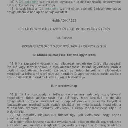
(5)
A
(2) bekezdés
szerinti célok együttesen is alkalmazhatók, amennyiben
azt a szolgáltatásnyújtás indokolja.
(6)
A szolgáltató a
(2) bekezdés
szerinti célból elérhető életesemény-alapú
szolgáltatásról a honlapján ad tájékoztatást.
HARMADIK RÉSZ
DIGITÁLIS SZOLGÁLTATÁSOK ÉS ELEKTRONIKUS ÜGYINTÉZÉS
VII. Fejezet
DIGITÁLIS SZOLGÁLTATÁSOK NYÚJTÁSA ÉS IGÉNYBEVÉTELE
10.
Mobilalkalmazással történő ügyintézés
15. §
Ha jogszabály valamely jognyilatkozat megtételére űrlap alkalmazását
írja elő vagy teszi lehetővé, a mobilalkalmazással történő ügyintézés során a
digitális szolgáltatást biztosító szervezet az űrlap helyett a nyilatkozatok
megtételét a felhasználó számára az interaktív űrlapra vonatkozó rendelkezések
szerint kialakított interaktív kitöltés útján is biztosíthatja.
11.
Interaktív űrlap
16. §
(1)
Ha jogszabály a felhasználó számára valamely jognyilatkozat
megtételére űrlap alkalmazását írja elő vagy teszi lehetővé, a digitális
szolgáltatást biztosító szervezet az űrlap elektronikus változata helyett a
jogszabályban meghatározott adatok rögzítését és nyilatkozatok megtételét a
felhasználó számára interaktív elektronikus űrlap rendszeresítése útján is
biztosíthatja.
(2)
Az interaktív elektronikus űrlapot úgy kell kialakítani, hogy annak
alkalmazásával
a)
megtehetőek legyenek azok a nyilatkozatok, előterjeszthetők legyenek azok
a beadványok, amelyek megtételére jogszabály alapján a formanyomtatvány