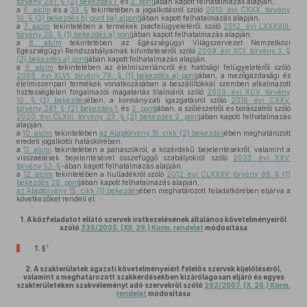
törvény 281. § (2) bekezdés 1.
és
2. pont
jában kapott felhatalmazás alapján,
a
6. alcím
és a
33. §
tekintetében a jogalkotásról szóló
2010. évi CXXX. törvény
10. § (3) bekezdés b) pont ba) alpont
jában kapott felhatalmazás alapján,
a
7. alcím
tekintetében a termékek piacfelügyeletéről szóló
2012. évi LXXXVIII.
törvény 30. § (1) bekezdés a) pont
jában kapott felhatalmazás alapján,
a
8. alcím
tekintetében az Egészségügyi Világszervezet Nemzetközi
Egészségügyi Rendszabályainak kihirdetéséről szóló
2009. évi XCI. törvény 3. §
(2) bekezdés a) pont
jában kapott felhatalmazás alapján,
a
9. alcím
tekintetében az élelmiszerláncról és hatósági felügyeletéről szóló
2008. évi XLVI. törvény 76. § (1) bekezdés a) pont
jában, a mezőgazdasági és
élelmiszeripari termékek vonatkozásában a beszállítókkal szemben alkalmazott
tisztességtelen forgalmazói magatartás tilalmáról szóló
2009. évi XCV. törvény
10. § (3) bekezdés
ében, a kormányzati igazgatásról szóló
2018. évi CXXV.
törvény 281. § (2) bekezdés 1.
és
2. pont
jában, a szőlészetről és borászatról szóló
2020. évi CLXIII. törvény 23. § (2) bekezdés 2. pont
jában kapott felhatalmazás
alapján,
a
10. alcím
tekintetében
az Alaptörvény 15. cikk (2) bekezdés
ében meghatározott
eredeti jogalkotói hatáskörében,
a
11. alcím
tekintetében a panaszokról, a közérdekű bejelentésekről, valamint a
visszaélések bejelentésével összefüggő szabályokról szóló
2023. évi XXV.
törvény 53. §
-ában kapott felhatalmazás alapján,
a
12. alcím
tekintetében a hulladékról szóló
2012. évi CLXXXV. törvény 88. § (1)
bekezdés 28. pont
jában kapott felhatalmazás alapján,
az Alaptörvény 15. cikk (1) bekezdés
ében meghatározott feladatkörében eljárva a
következőket rendeli el:
1.
A közfeladatot ellátó szervek iratkezelésének általános követelményeiről
szóló
335/2005. (XII. 29.) Korm. rendelet
módosítása
1
1. §
2.
A szakterületek ágazati követelményeiért felelős szervek kijelöléséről,
valamint a meghatározott szakkérdésekben kizárólagosan eljáró és egyes
szakterületeken szakvéleményt adó szervekről szóló
282/2007. (X. 26.) Korm.
rendelet
módosítása