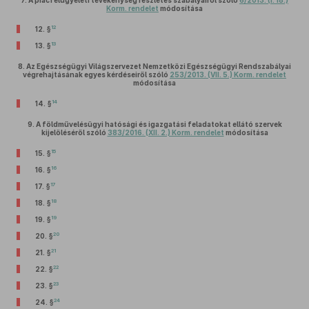
7.
A piacfelügyeleti tevékenység részletes szabályairól szóló
6/2013. (I. 18.)
Korm. rendelet
módosítása
12
12. §
13
13. §
8.
Az Egészségügyi Világszervezet Nemzetközi Egészségügyi Rendszabályai
végrehajtásának egyes kérdéseiről szóló
253/2013. (VII. 5.) Korm. rendelet
módosítása
14
14. §
9.
A földművelésügyi hatósági és igazgatási feladatokat ellátó szervek
kijelöléséről szóló
383/2016. (XII. 2.) Korm. rendelet
módosítása
15
15. §
16
16. §
17
17. §
18
18. §
19
19. §
20
20. §
21
21. §
22
22. §
23
23. §
24
24. §