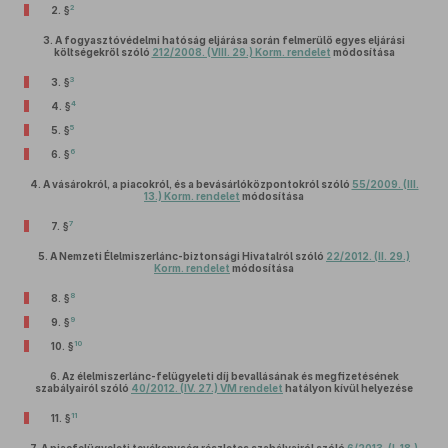
2
2. §
3.
A fogyasztóvédelmi hatóság eljárása során felmerülő egyes eljárási
költségekről szóló
212/2008. (VIII. 29.) Korm. rendelet
módosítása
3
3. §
4
4. §
5
5. §
6
6. §
4.
A vásárokról, a piacokról, és a bevásárlóközpontokról szóló
55/2009. (III.
13.) Korm. rendelet
módosítása
7
7. §
5.
A Nemzeti Élelmiszerlánc-biztonsági Hivatalról szóló
22/2012. (II. 29.)
Korm. rendelet
módosítása
8
8. §
9
9. §
10
10. §
6.
Az élelmiszerlánc-felügyeleti díj bevallásának és megfizetésének
szabályairól szóló
40/2012. (IV. 27.) VM rendelet
hatályon kívül helyezése
11
11. §