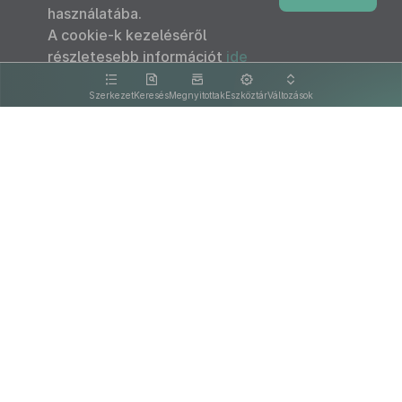
használatába.
A cookie-k kezeléséről
részletesebb információt
ide
kattintva olvashat.
Szerkezet
Keresés
Megnyitottak
Eszköztár
Változások
Kapcsolat
Felhasználási feltételek