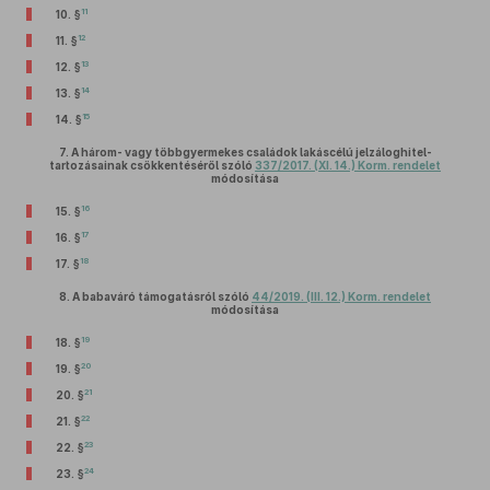
11
10. §
12
11. §
13
12. §
14
13. §
15
14. §
7.
A három- vagy többgyermekes családok lakáscélú jelzáloghitel-
tartozásainak csökkentéséről szóló
337/2017. (XI. 14.) Korm. rendelet
módosítása
16
15. §
17
16. §
18
17. §
8.
A babaváró támogatásról szóló
44/2019. (III. 12.) Korm. rendelet
módosítása
19
18. §
20
19. §
21
20. §
22
21. §
23
22. §
24
23. §