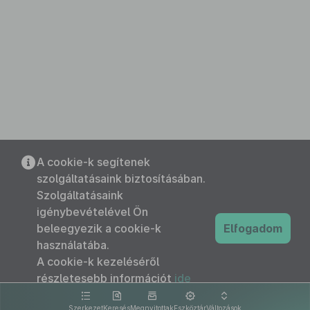
A cookie-k segítenek
szolgáltatásaink biztosításában.
Szolgáltatásaink
igénybevételével Ön
beleegyezik a cookie-k
Elfogadom
használatába.
A cookie-k kezeléséről
részletesebb információt
ide
kattintva olvashat.
Szerkezet
Keresés
Megnyitottak
Eszköztár
Változások