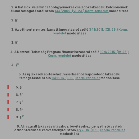
2.
A fiatalok, valamint a többgyermekes családok lakáscélú kölcsöneinek
állami támogatásáról szóló
134/2009. (VI. 23.) Korm. rendelet
módosítása
3
2. §
3.
Az otthonteremtési kamattámogatásról szóló
341/2011. (XII. 29.) Korm.
rendelet
módosítása
4
3. §
4.
A Nemzeti Tehetség Program finanszírozásáról szóló
104/2015. (IV. 23.)
Korm. rendelet
módosítása
5
4. §
5.
Az új lakások építéséhez, vásárlásához kapcsolódó lakáscélú
támogatásról szóló
16/2016. (II. 10.) Korm. rendelet
módosítása
6
5. §
7
6. §
8
7. §
9
8. §
10
9. §
6.
A használt lakás vásárlásához, bővítéséhez igényelhető családi
otthonteremtési kedvezményről szóló
17/2016. (II. 10.) Korm. rendelet
módosítása