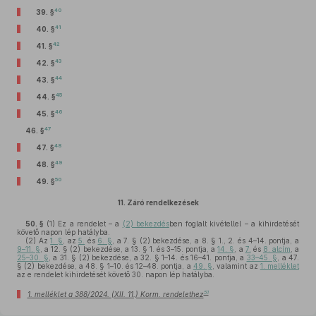
40
39. §
41
40. §
42
41. §
43
42. §
44
43. §
45
44. §
46
45. §
47
46. §
48
47. §
49
48. §
50
49. §
11.
Záró rendelkezések
50. §
(1)
Ez a rendelet – a
(2) bekezdés
ben foglalt kivétellel – a kihirdetését
követő napon lép hatályba.
(2)
Az
1. §
, az
5.
és
6. §
, a 7. § (2) bekezdése, a 8. § 1., 2. és 4–14. pontja, a
9–11. §
, a 12. § (2) bekezdése, a 13. § 1. és 3–15. pontja, a
14. §
, a
7.
és
8. alcím
, a
25–30. §
, a 31. § (2) bekezdése, a 32. § 1–14. és 16–41. pontja, a
33–45. §
, a 47.
§ (2) bekezdése, a 48. § 1–10. és 12–48. pontja, a
49. §
, valamint az
1. melléklet
az e rendelet kihirdetését követő 30. napon lép hatályba.
51
1. melléklet a 388/2024. (XII. 11.) Korm. rendelethez