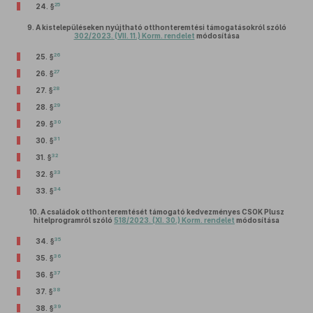
25
24. §
9.
A kistelepüléseken nyújtható otthonteremtési támogatásokról szóló
302/2023. (VII. 11.) Korm. rendelet
módosítása
26
25. §
27
26. §
28
27. §
29
28. §
30
29. §
31
30. §
32
31. §
33
32. §
34
33. §
10.
A családok otthonteremtését támogató kedvezményes CSOK Plusz
hitelprogramról szóló
518/2023. (XI. 30.) Korm. rendelet
módosítása
35
34. §
36
35. §
37
36. §
38
37. §
39
38. §