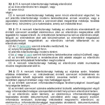
32. §
(1)
A nemzeti kiberbiztonsági hatóság ellenőrzést
a)
az éves ellenőrzési terv alapján, vagy
b)
soron kívül
végez.
(2)
A nemzeti kiberbiztonsági hatóság soron kívüli ellenőrzést végezhet, ha
azt jelentős kiberbiztonsági incidens bekövetkezése, annak veszélye, vagy a
jogszabályi követelményeknek a szervezet általi megsértése indokolja, továbbá
olyan tény, körülmény jut a tudomására, amely azt indokolttá teszi.
33. §
(1)
A nemzeti kiberbiztonsági hatóság az ellenőrzés elrendeléséről az
érintett szervezet vezetőjét elektronikus úton az ellenőrzés megkezdése előtt
legalább tíz nappal értesíti. Az értesítésnek tartalmaznia kell az ellenőrzés célját,
tárgyát, az elrendelésre okot adó körülményeket, az elrendelést megalapozó
jogszabályhelyek megjelölését, az ellenőrzés várható időtartamát és az
ellenőrzés módját.
(2)
Az
(1) bekezdés
szerinti értesítés mellőzhető, ha
a)
súlyos fenyegetettség áll fenn,
b)
jelentős kiberbiztonsági incidens történt,
c)
az
a)
vagy
b) pont
szerinti körülmény bekövetkezése valószínűsíthető, vagy
d)
az érintett szervezet a rendelkezésre álló adatok alapján az ellenőrzés
eredményes lefolytatását feltehetően meghiúsítaná.
(3)
A nemzeti kiberbiztonsági hatóság az ellenőrzést ellátó munkatársa
részére megbízólevelet állít ki.
34. §
(1)
A nemzeti kiberbiztonsági hatóság az eljárása során, feladatai
ellátása érdekében – az intézkedéssel érintett szervezet működésének és
ügyvitelének lehető legkisebb mértékű zavarása mellett – az ellenőrzés
keretében jogosult önállóan vagy más hatósággal együtt
a)
az érintett szervezet információtechnológiai tevékenységével összefüggő
helyiségeibe belépni,
b)
az érintett szervezet számára adatkezelést biztosító, adatfeldolgozást végző
vagy információtechnológiai szempontból érintett helyszínein ellenőrzést tartani,
c)
az ellenőrzés során bármely, az elektronikus információbiztonsággal
kapcsolatos okiratot, dokumentumot, szerződést, aktív vagy passzív eszközt,
információs rendszert, biztonsági intézkedést megismerni, ellenőrizni, az
elektronikus információbiztonsággal kapcsolatos okiratokról, dokumentumokról,