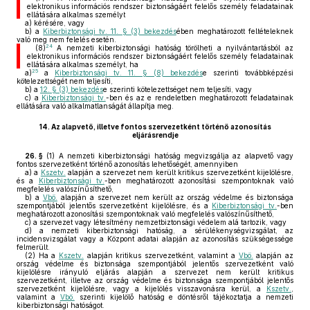
elektronikus információs rendszer biztonságáért felelős személy feladatainak
ellátására alkalmas személyt
a)
kérésére, vagy
b)
a
Kiberbiztonsági tv. 11. § (3) bekezdés
ében meghatározott feltételeknek
való meg nem felelés esetén.
24
(8)
A nemzeti kiberbiztonsági hatóság törölheti a nyilvántartásból az
elektronikus információs rendszer biztonságáért felelős személy feladatainak
ellátására alkalmas személyt, ha
25
a)
a
Kiberbiztonsági tv. 11. § (8) bekezdés
e szerinti továbbképzési
kötelezettségét nem teljesíti,
b)
a
12. § (3) bekezdés
e szerinti kötelezettséget nem teljesíti, vagy
c)
a
Kiberbiztonsági tv.
-ben és az e rendeletben meghatározott feladatainak
ellátására való alkalmatlanságát állapítja meg.
14.
Az alapvető, illetve fontos szervezetként történő azonosítás
eljárásrendje
26. §
(1)
A nemzeti kiberbiztonsági hatóság megvizsgálja az alapvető vagy
fontos szervezetként történő azonosítás lehetőségét, amennyiben
a)
a
Kszetv.
alapján a szervezet nem került kritikus szervezetként kijelölésre,
és a
Kiberbiztonsági tv.
-ben meghatározott azonosítási szempontoknak való
megfelelés valószínűsíthető,
b)
a
Vbö.
alapján a szervezet nem került az ország védelme és biztonsága
szempontjából jelentős szervezetként kijelölésre, és a
Kiberbiztonsági tv.
-ben
meghatározott azonosítási szempontoknak való megfelelés valószínűsíthető,
c)
a szervezet vagy létesítmény nemzetbiztonsági védelem alá tartozik, vagy
d)
a nemzeti kiberbiztonsági hatóság, a sérülékenységvizsgálat, az
incidensvizsgálat vagy a Központ adatai alapján az azonosítás szükségessége
felmerült.
(2)
Ha a
Kszetv.
alapján kritikus szervezetként, valamint a
Vbö.
alapján az
ország védelme és biztonsága szempontjából jelentős szervezetként való
kijelölésre irányuló eljárás alapján a szervezet nem került kritikus
szervezetként, illetve az ország védelme és biztonsága szempontjából jelentős
szervezetként kijelölésre, vagy a kijelölés visszavonásra kerül, a
Kszetv.
,
valamint a
Vbö.
szerinti kijelölő hatóság e döntésről tájékoztatja a nemzeti
kiberbiztonsági hatóságot.