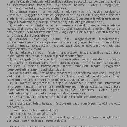
g)
a felügyeleti feladatai ellátásához szükséges adatokhoz, dokumentumokhoz
és információkhoz hozzáférni és ezeket bekérni, illetve a megküldött
dokumentumok felülvizsgálatát elrendelni,
h)
eljárása során – a honvédelmi elektronikus információs rendszerek
kivételével – független értékelőt igénybe venni, és az általa végzett ellenőrzés
eredményét, továbbá a szervezet által megbízott független értékelő jelentésében
vagy a kiberbiztonsági auditjelentésben foglaltakat figyelembe venni,
i)
az elektronikus információs rendszerekre és eszközökre, a szervezetekre
nemzetközi egyezmények vagy nemzetközi szabványok alapján, illetve az
ezeken alapuló hazai követelmények vagy ajánlások alapján kiadott biztonsági
tanúsítványokat figyelembe venni,
j)
európai uniós jogi aktus által meghatározott kiberbiztonsági
követelményeknek való megfelelést részben vagy egészben az informatikáért
felelős miniszter rendeletében meghatározott védelmi követelményeknek való
megfelelésnek tekinteni,
k)
az ellenőrzés során feltárt hiányosságok felszámolásához szükséges
intézkedéseket elrendelni, ezek teljesülését ellenőrizni,
l)
a felügyeleti jogkörébe tartozó szervezetek vonatkozásában szabvány
alkalmazására, európai vagy hazai kiberbiztonsági tanúsítási rendszerek által
tanúsított IKT-termék használatára, illetve minősített bizalmi szolgáltatás
igénybevételére iránymutatásokat kiadni,
m)
az elektronikus információs rendszerek használatba vételének, meglévő
elektronikus információs rendszer továbbhasználatának jóváhagyása során
helyszíni ellenőrzést tartani és sérülékenységvizsgálatot elrendelni,
n)
a Központ megkeresése alapján a szervezet elektronikus információs
rendszere kapcsán bejelentett sérülékenység felszámolásához szükséges
intézkedéseket elrendelni, ezek teljesülését ellenőrizni, illetve egyedi
mérlegelés alapján sérülékenységvizsgálatot elrendelni.
(2)
Ha a nemzeti kiberbiztonsági hatóság a hatósági tevékenysége során
a)
a szervezettől,
b)
a szervezet felett hatósági, felügyeleti vagy ellenőrzési jogkört gyakorló
szervezettől,
c)
közhiteles nyilvántartásokból és
d)
az adatkezelést végző szervtől
a tényállás tisztázása keretében adatot igényel, azt számára a megkeresett
szervezet, szerv térítésmentesen biztosítja.