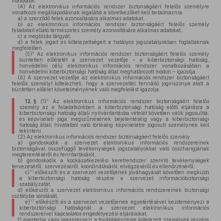
másolatát.
(4)
Az elektronikus információs rendszer biztonságáért felelős személyre
vonatkozó megállapodásnak legalább a következőket kell tartalmaznia:
a)
a szerződő felek azonosítására alkalmas adatokat,
b)
az elektronikus információs rendszer biztonságáért felelős személy
feladatait ellátó természetes személy azonosítására alkalmas adatokat,
c)
a megbízás tárgyát,
d)
a felek jogait és kötelezettségeit a hatályos jogszabályokban foglaltaknak
megfelelően.
8
(5)
Az elektronikus információs rendszer biztonságáért felelős személy
büntetlen előéletét a szervezet vezetője – a kiberbiztonsági hatóság,
honvédelmi célú elektronikus információs rendszer vonatkozásában a
honvédelmi kiberbiztonsági hatóság által meghatározott módon – igazolja.
(6)
A szervezet vezetője az elektronikus információs rendszer biztonságáért
felelős személyt kötelezheti, hogy a szervezettel fennálló jogviszonya alatt a
büntetlen előélet követelményének való megfelelést igazolja.
9
12. §
(1)
Az elektronikus információs rendszer biztonságáért felelős
személy az e feladatkörében a kiberbiztonsági hatóság előtti eljárásra a
kiberbiztonsági hatóság általi nyilvántartásba vételét követően válik jogosulttá,
és képviseleti joga megszűnésének bejelentéséig vagy a kiberbiztonsági
hatóság általi hivatalból való törléséig képviseletre jogosult személynek kell
tekinteni.
(2)
Az elektronikus információs rendszer biztonságáért felelős személy
a)
gondoskodik a szervezet elektronikus információs rendszereinek
biztonságával összefüggő tevékenységek jogszabályokkal való összhangjának
megteremtéséről és fenntartásáról,
b)
gondoskodik a kockázatkezelési keretrendszer szerinti tevékenységek
tervezéséről, szervezéséről, koordinálásáról, elvégzéséről és ellenőrzéséről,
10
c)
előkészíti és a szervezet vezetőjének jóváhagyását követően megküldi
a kiberbiztonsági hatóság részére a szervezet információbiztonsági
szabályzatát,
d)
előkészíti a szervezet elektronikus információs rendszereinek biztonsági
osztályba sorolását,
11
e)
előkészíti és a szervezet vezetőjének egyetértésével kezdeményezi a
kiberbiztonsági hatóságnál a szervezet elektronikus információs
rendszereivel kapcsolatos engedélyezési eljárásokat,
f)
megtartja vagy megszervezi a továbbképzésre kötelezett személyek részére