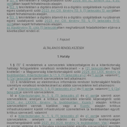
a
151. §
tekintetében a földgázellátásról szóló
2008. évi XL. törvény 132. § 50.
pont
jában kapott felhatalmazás alapján,
a
152. §
tekintetében a digitális államról és a digitális szolgáltatások nyújtásának
egyes szabályairól szóló
2023. évi CIII. törvény 113. § (1) bekezdés 13. pont
jában
kapott felhatalmazás alapján,
a
153. §
tekintetében a digitális államról és a digitális szolgáltatások nyújtásának
egyes szabályairól szóló
2023. évi CIII. törvény 113. § (1) bekezdés 11–13.
pont
jában kapott felhatalmazás alapján,
az Alaptörvény 15. cikk (1) bekezdés
ében meghatározott feladatkörében eljárva a
következőket rendeli el:
I. Fejezet
ÁLTALÁNOS RENDELKEZÉSEK
1.
Hatály
1
1. §
(1)
E rendeletnek a szervezetek kötelezettségeire és a kiberbiztonság
hatósági felügyeletére vonatkozó rendelkezéseit – a
(2) bekezdés
ben foglalt
kivétellel – a Magyarország kiberbiztonságáról szóló
2024. évi LXIX. törvény (a
továbbiakban: Kiberbiztonsági tv.) 1. § (1) bekezdés a)–c)
és
f) pont
ja, valamint
1.
§ (2a) bekezdés
e szerinti szervezetekre kell alkalmazni.
(2)
E rendeletnek az elektronikus információs rendszer biztonságáért felelős
személyre vonatkozó rendelkezéseit az alábbi szervezetekre kell alkalmazni:
2
a)
a
Kiberbiztonsági tv. 1. § (1) bekezdés a)–c)
és
f) pont
ja, valamint
1. § (2a)
bekezdés
e szerinti szervezetekre,
b)
a
Kiberbiztonsági tv. 1. § (1) bekezdés d)
és
e) pont
ja szerinti azon
szervezetekre, amelyek a kritikus szervezetek ellenálló képességéről szóló
2024. évi LXXXIV. törvény (a továbbiakban: Kszetv.)
alapján kritikus
szervezetként vannak kijelölve, vagy a
Kszetv.
alapján kritikus
infrastruktúraként kijelölt infrastruktúrát üzemeltetnek (a továbbiakban együtt:
kritikus szervezet), valamint
c)
a
Kiberbiztonsági tv. 1. § (1) bekezdés d)
és
e) pont
ja szerinti azon
szervezetekre, amelyek a védelmi és biztonsági tevékenységek
összehangolásáról szóló
2021. évi XCIII. törvény (a továbbiakban: Vbö.)
alapján
az ország védelme és biztonsága szempontjából jelentős szervezetként kerültek