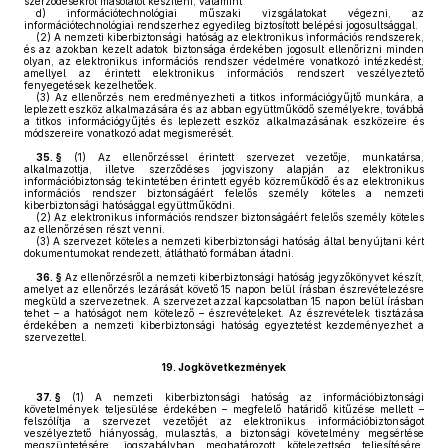
szerződésekről másolatot készíteni, valamint
d)
információtechnológiai műszaki vizsgálatokat végezni, az
információtechnológiai rendszerhez egyedileg biztosított belépési jogosultsággal.
(2)
A nemzeti kiberbiztonsági hatóság az elektronikus információs rendszerek,
és az azokban kezelt adatok biztonsága érdekében jogosult ellenőrizni minden
olyan, az elektronikus információs rendszer védelmére vonatkozó intézkedést,
amellyel az érintett elektronikus információs rendszert veszélyeztető
fenyegetések kezelhetőek.
(3)
Az ellenőrzés nem eredményezheti a titkos információgyűjtő munkára, a
leplezett eszköz alkalmazására és az abban együttműködő személyekre, továbbá
a titkos információgyűjtés és leplezett eszköz alkalmazásának eszközeire és
módszereire vonatkozó adat megismerését.
35. §
(1)
Az ellenőrzéssel érintett szervezet vezetője, munkatársa,
alkalmazottja, illetve szerződéses jogviszony alapján az elektronikus
információbiztonság tekintetében érintett egyéb közreműködő és az elektronikus
információs rendszer biztonságáért felelős személy köteles a nemzeti
kiberbiztonsági hatósággal együttműködni.
(2)
Az elektronikus információs rendszer biztonságáért felelős személy köteles
az ellenőrzésen részt venni.
(3)
A szervezet köteles a nemzeti kiberbiztonsági hatóság által benyújtani kért
dokumentumokat rendezett, átlátható formában átadni.
36. §
Az ellenőrzésről a nemzeti kiberbiztonsági hatóság jegyzőkönyvet készít,
amelyet az ellenőrzés lezárását követő 15 napon belül írásban észrevételezésre
megküld a szervezetnek. A szervezet azzal kapcsolatban 15 napon belül írásban
tehet – a hatóságot nem kötelező – észrevételeket. Az észrevételek tisztázása
érdekében a nemzeti kiberbiztonsági hatóság egyeztetést kezdeményezhet a
szervezettel.
19.
Jogkövetkezmények
37. §
(1)
A nemzeti kiberbiztonsági hatóság az információbiztonsági
követelmények teljesülése érdekében – megfelelő határidő kitűzése mellett –
felszólítja a szervezet vezetőjét az elektronikus információbiztonságot
veszélyeztető hiányosság, mulasztás, a biztonsági követelmény megsértése
megszüntetésére, jogszabályban meghatározott kötelezettség teljesítésére,