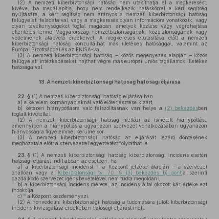
(2)
A nemzeti kiberbiztonsági hatóság nem utasíthatja el a megkeresést,
kivéve, ha megállapítja, hogy nem rendelkezik hatáskörrel a kért segítség
nyújtására, a kért segítség nem arányos a nemzeti kiberbiztonsági hatóság
felügyeleti feladataival, vagy a megkeresés olyan információra vonatkozik, vagy
olyan tevékenységeket foglal magában, amelyek közlése vagy végrehajtása
ellentétes lenne Magyarország nemzetbiztonságának, közbiztonságának vagy
védelmének alapvető érdekeivel. A megkeresés elutasítása előtt a nemzeti
kiberbiztonsági hatóság konzultálhat más illetékes hatósággal, valamint az
Európai Bizottsággal és az ENISA-val.
(3)
A nemzeti kiberbiztonsági hatóság – közös megegyezés alapján – közös
felügyeleti intézkedéseket hajthat végre más európai uniós tagállamok illetékes
hatóságaival.
13.
A nemzeti kiberbiztonsági hatóság hatósági eljárása
22. §
(1)
A nemzeti kiberbiztonsági hatóság eljárásaiban
a)
a kérelem kormányablaknál való előterjesztése kizárt,
b)
kétszeri hiánypótlásra való felszólításnak van helye a
(2) bekezdés
ben
foglalt kivétellel.
(2)
A nemzeti kiberbiztonsági hatóság mellőzi az ismételt hiánypótlást,
amennyiben a hiánypótlásra ugyanazon szervezet vonatkozásában ugyanazon
hiányosságra figyelemmel kerülne sor.
(3)
A nemzeti kiberbiztonsági hatóság az eljárását lezáró döntésének
meghozatala előtt a szervezettel egyeztetést folytathat le.
23. §
(1)
A nemzeti kiberbiztonsági hatóság kiberbiztonsági incidens esetén
hatósági eljárást indít abban az esetben, ha
a)
a kiberbiztonsági incidenst – a Központ jelzése alapján – a szervezet
önállóan vagy a
Kiberbiztonsági tv. 70. § (3) bekezdés b) pont
ja szerinti
gazdálkodó szervezet igénybevételével nem tudta megoldani,
b)
a kiberbiztonsági incidens mérete, az incidens által okozott kár értéke ezt
indokolja,
16
c)
a Központ kezdeményezi.
(2)
A honvédelmi kiberbiztonsági hatóság a tudomására jutott kiberbiztonsági
incidens kivizsgálása érdekében hatósági eljárást indít.