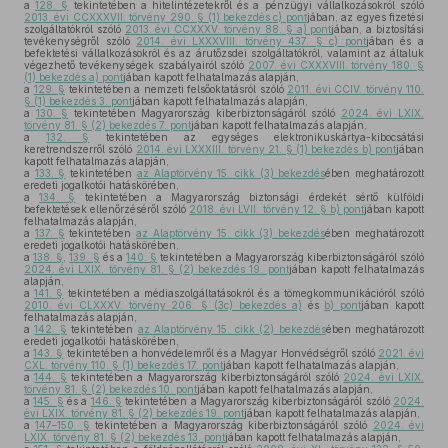
a
128. §
tekintetében a hitelintézetekről és a pénzügyi vállalkozásokról szóló
2013. évi CCXXXVII. törvény 290. § (1) bekezdés c) pont
jában, az egyes fizetési
szolgáltatókról szóló
2013. évi CCXXXV. törvény 88. § a) pont
jában, a biztosítási
tevékenységről szóló
2014. évi LXXXVIII. törvény 437. § c) pont
jában és a
befektetési vállalkozásokról és az árutőzsdei szolgáltatókról, valamint az általuk
végezhető tevékenységek szabályairól szóló
2007. évi CXXXVIII. törvény 180. §
(1) bekezdés a) pont
jában kapott felhatalmazás alapján,
a
129. §
tekintetében a nemzeti felsőoktatásról szóló
2011. évi CCIV. törvény 110.
§ (1) bekezdés 3. pont
jában kapott felhatalmazás alapján,
a
130. §
tekintetében Magyarország kiberbiztonságáról szóló
2024. évi LXIX.
törvény 81. § (2) bekezdés 7. pont
jában kapott felhatalmazás alapján,
a
132. §
tekintetében az egységes elektronikuskártya-kibocsátási
keretrendszerről szóló
2014. évi LXXXIII. törvény 21. § (1) bekezdés b) pont
jában
kapott felhatalmazás alapján,
a
133. §
tekintetében
az Alaptörvény 15. cikk (3) bekezdés
ében meghatározott
eredeti jogalkotói hatáskörében,
a
134. §
tekintetében a Magyarország biztonsági érdekét sértő külföldi
befektetések ellenőrzéséről szóló
2018. évi LVII. törvény 12. § b) pont
jában kapott
felhatalmazás alapján,
a
137. §
tekintetében
az Alaptörvény 15. cikk (3) bekezdés
ében meghatározott
eredeti jogalkotói hatáskörében,
a
138. §
,
139. §
és a
140. §
tekintetében a Magyarország kiberbiztonságáról szóló
2024. évi LXIX. törvény 81. § (2) bekezdés 19. pont
jában kapott felhatalmazás
alapján,
a
141. §
tekintetében a médiaszolgáltatásokról és a tömegkommunikációról szóló
2010. évi CLXXXV. törvény 206. § (3c) bekezdés a)
és
b) pont
jában kapott
felhatalmazás alapján,
a
142. §
tekintetében
az Alaptörvény 15. cikk (2) bekezdés
ében meghatározott
eredeti jogalkotói hatáskörében,
a
143. §
tekintetében a honvédelemről és a Magyar Honvédségről szóló
2021. évi
CXL. törvény 110. § (1) bekezdés 17. pont
jában kapott felhatalmazás alapján,
a
144. §
tekintetében a Magyarország kiberbiztonságáról szóló
2024. évi LXIX.
törvény 81. § (2) bekezdés 10. pont
jában kapott felhatalmazás alapján,
a
145. §
és a
146. §
tekintetében a Magyarország kiberbiztonságáról szóló
2024.
évi LXIX. törvény 81. § (2) bekezdés 19. pont
jában kapott felhatalmazás alapján,
a
147–150. §
tekintetében a Magyarország kiberbiztonságáról szóló
2024. évi
LXIX. törvény 81. § (2) bekezdés 13. pont
jában kapott felhatalmazás alapján,