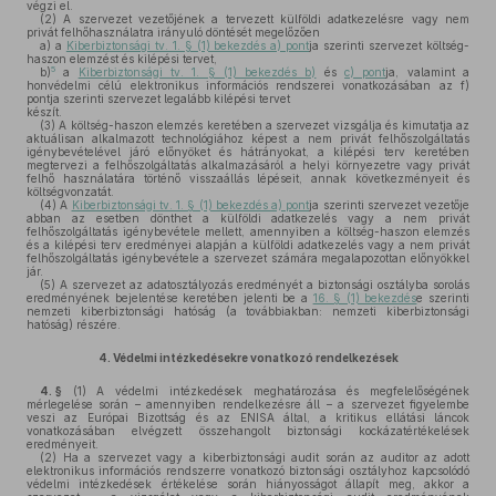
végzi el.
(2)
A szervezet vezetőjének a tervezett külföldi adatkezelésre vagy nem
privát felhőhasználatra irányuló döntését megelőzően
a)
a
Kiberbiztonsági tv. 1. § (1) bekezdés a) pont
ja szerinti szervezet költség-
haszon elemzést és kilépési tervet,
5
b)
a
Kiberbiztonsági tv. 1. § (1) bekezdés b)
és
c) pont
ja, valamint a
honvédelmi célú elektronikus információs rendszerei vonatkozásában az f)
pontja szerinti szervezet legalább kilépési tervet
készít.
(3)
A költség-haszon elemzés keretében a szervezet vizsgálja és kimutatja az
aktuálisan alkalmazott technológiához képest a nem privát felhőszolgáltatás
igénybevételével járó előnyöket és hátrányokat, a kilépési terv keretében
megtervezi a felhőszolgáltatás alkalmazásáról a helyi környezetre vagy privát
felhő használatára történő visszaállás lépéseit, annak következményeit és
költségvonzatát.
(4)
A
Kiberbiztonsági tv. 1. § (1) bekezdés a) pont
ja szerinti szervezet vezetője
abban az esetben dönthet a külföldi adatkezelés vagy a nem privát
felhőszolgáltatás igénybevétele mellett, amennyiben a költség-haszon elemzés
és a kilépési terv eredményei alapján a külföldi adatkezelés vagy a nem privát
felhőszolgáltatás igénybevétele a szervezet számára megalapozottan előnyökkel
jár.
(5)
A szervezet az adatosztályozás eredményét a biztonsági osztályba sorolás
eredményének bejelentése keretében jelenti be a
16. § (1) bekezdés
e szerinti
nemzeti kiberbiztonsági hatóság (a továbbiakban: nemzeti kiberbiztonsági
hatóság) részére.
4.
Védelmi intézkedésekre vonatkozó rendelkezések
4. §
(1)
A védelmi intézkedések meghatározása és megfelelőségének
mérlegelése során – amennyiben rendelkezésre áll – a szervezet figyelembe
veszi az Európai Bizottság és az ENISA által, a kritikus ellátási láncok
vonatkozásában elvégzett összehangolt biztonsági kockázatértékelések
eredményeit.
(2)
Ha a szervezet vagy a kiberbiztonsági audit során az auditor az adott
elektronikus információs rendszerre vonatkozó biztonsági osztályhoz kapcsolódó
védelmi intézkedések értékelése során hiányosságot állapít meg, akkor a