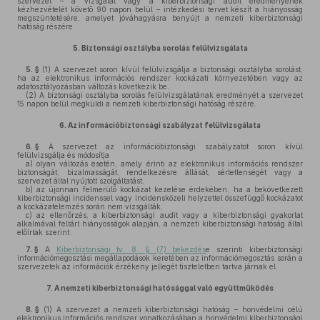
szervezet – a vizsgálat vagy a kiberbiztonsági audit eredményének
kézhezvételét követő 90 napon belül – intézkedési tervet készít a hiányosság
megszüntetésére, amelyet jóváhagyásra benyújt a nemzeti kiberbiztonsági
hatóság részére.
5.
Biztonsági osztályba sorolás felülvizsgálata
5. §
(1)
A szervezet soron kívül felülvizsgálja a biztonsági osztályba sorolást,
ha az elektronikus információs rendszer kockázati környezetében vagy az
adatosztályozásban változás következik be.
(2)
A biztonsági osztályba sorolás felülvizsgálatának eredményét a szervezet
15 napon belül megküldi a nemzeti kiberbiztonsági hatóság részére.
6.
Az információbiztonsági szabályzat felülvizsgálata
6. §
A szervezet az információbiztonsági szabályzatot soron kívül
felülvizsgálja és módosítja
a)
olyan változás esetén, amely érinti az elektronikus információs rendszer
biztonságát, bizalmasságát, rendelkezésre állását, sértetlenségét vagy a
szervezet által nyújtott szolgáltatást,
b)
az újonnan felmerülő kockázat kezelése érdekében, ha a bekövetkezett
kiberbiztonsági incidenssel vagy incidensközeli helyzettel összefüggő kockázatot
a kockázatelemzés során nem vizsgálták,
c)
az ellenőrzés, a kiberbiztonsági audit vagy a kiberbiztonsági gyakorlat
alkalmával feltárt hiányosságok alapján, a nemzeti kiberbiztonsági hatóság által
előírtak szerint.
7. §
A
Kiberbiztonsági tv. 8. § (7) bekezdés
e szerinti kiberbiztonsági
információmegosztási megállapodások keretében az információmegosztás során a
szervezetek az információk érzékeny jellegét tiszteletben tartva járnak el.
7.
A nemzeti kiberbiztonsági hatósággal való együttműködés
8. §
(1)
A szervezet a nemzeti kiberbiztonsági hatóság – honvédelmi célú
elektronikus információs rendszer vonatkozásában a honvédelmi kiberbiztonsági