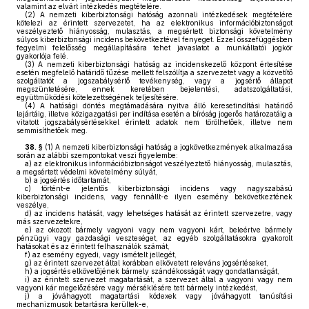
valamint az elvárt intézkedés megtételére.
(2)
A nemzeti kiberbiztonsági hatóság azonnali intézkedések megtételére
kötelezi az érintett szervezetet, ha az elektronikus információbiztonságot
veszélyeztető hiányosság, mulasztás, a megsértett biztonsági követelmény
súlyos kiberbiztonsági incidens bekövetkeztével fenyeget. Ezzel összefüggésben
fegyelmi felelősség megállapítására tehet javaslatot a munkáltatói jogkör
gyakorlója felé.
(3)
A nemzeti kiberbiztonsági hatóság az incidenskezelő központ értesítése
esetén megfelelő határidő tűzése mellett felszólítja a szervezetet vagy a közvetítő
szolgáltatót a jogszabálysértő tevékenység, vagy a jogsértő állapot
megszüntetésére, ennek keretében bejelentési, adatszolgáltatási,
együttműködési kötelezettségének teljesítésére.
(4)
A hatósági döntés megtámadására nyitva álló keresetindítási határidő
lejártáig, illetve közigazgatási per indítása esetén a bíróság jogerős határozatáig a
vitatott jogszabálysértésekkel érintett adatok nem törölhetőek, illetve nem
semmisíthetőek meg.
38. §
(1)
A nemzeti kiberbiztonsági hatóság a jogkövetkezmények alkalmazása
során az alábbi szempontokat veszi figyelembe:
a)
az elektronikus információbiztonságot veszélyeztető hiányosság, mulasztás,
a megsértett védelmi követelmény súlyát,
b)
a jogsértés időtartamát,
c)
történt-e jelentős kiberbiztonsági incidens vagy nagyszabású
kiberbiztonsági incidens, vagy fennállt-e ilyen esemény bekövetkeztének
veszélye,
d)
az incidens hatását, vagy lehetséges hatását az érintett szervezetre, vagy
más szervezetekre,
e)
az okozott bármely vagyoni vagy nem vagyoni kárt, beleértve bármely
pénzügyi vagy gazdasági veszteséget, az egyéb szolgáltatásokra gyakorolt
hatásokat és az érintett felhasználók számát,
f)
az esemény egyedi, vagy ismételt jellegét,
g)
az érintett szervezet által korábban elkövetett releváns jogsértéseket,
h)
a jogsértés elkövetőjének bármely szándékosságát vagy gondatlanságát,
i)
az érintett szervezet magatartását, a szervezet által a vagyoni vagy nem
vagyoni kár megelőzésére vagy mérséklésére tett bármely intézkedést,
j)
a jóváhagyott magatartási kódexek vagy jóváhagyott tanúsítási
mechanizmusok betartásra kerültek-e,