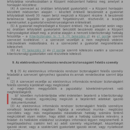
lefolytatása vonatkozásában a Központ módszertant határoz meg, amelyet a
honlapján közzétesz.
(4)
A szervezet az önállóan lefolytatott gyakorlatról – a Központ honlapján
közzétett módszertan alapján – készített értékelő beszámolót a gyakorlat
lefolytatását követő 30 napon belül megküldi a Központ részére. A beszámoló
tartalmazza legalább a gyakorlat forgatókönyvét, résztvevőit, a lezajlott
eseményeket, a gyakorlat eredményességének értékelését.
(5)
A gyakorlat megfelelőségét a Központ értékeli. Ha a gyakorlat során vagy
az önállóan lefolytatott gyakorlatról beküldött beszámoló alapján a Központ
hiányosságokat állapít meg, a jelzése alapján a nemzeti kiberbiztonsági hatóság
felszólítja – a
Kiberbiztonsági tv. 1. § (1) bekezdés d)
és
e) pont
ja szerinti
szervezet kivételével – a szervezet vezetőjét a nem megfelelő védelmi
intézkedések módosítására, és a szervezetet a gyakorlat megismétlésére
kötelezheti.
(6)
Az
(1) bekezdés b)
és
c) pont
ja szerinti kötelezés esetén a szervezet
kiberbiztonsági gyakorlaton való részvétele kötelező.
9.
Az elektronikus információs rendszer biztonságáért felelős személy
11. §
(1)
Az elektronikus információs rendszer biztonságáért felelős személy
feladatát a szervezet igényeihez igazodva és annak rendelkezése szerint látja
el.
(2)
A szervezet vezetője az elektronikus információs rendszer biztonságáért
felelős személy kijelölését vagy megbízását
a)
megelőzően meggyőződik a jogszabályi követelményeknek való
megfelelőségéről,
7
b)
követően nyilvántartásba vétel érdekében bejelenti a kiberbiztonsági
hatóság részére, egyidejűleg megküldi a bejelentett adatokat igazoló
dokumentumokat.
(3)
Az elektronikus információs rendszer biztonságáért felelős személyre
vonatkozó bejelentés magában foglalja a vonatkozó munka-, megbízási
szerződés vagy más megállapodás másolatának hatóság számára történő
megküldését olyan módon, hogy abból csak a hatóság számára releváns, a
feladat- és hatásköre ellátáshoz szükséges információ legyen megismerhető. A
megállapodáshoz csatolni kell az adott személy végzettségét, képzettségét
igazoló okirat, vagy a szakterületi gyakorlatot igazoló okirat, vagy nyilatkozat