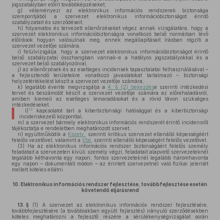
jogszabályban előírt továbbképzéseket,
g)
véleményezi az elektronikus információs rendszerek biztonsága
szempontjából a szervezet elektronikus információbiztonságot érintő
szabályzatait és szerződéseit,
h)
folyamatos és tervezett ellenőrzéseket végez annak vizsgálatára, hogy a
szervezet elektronikus információbiztonságra vonatkozó belső normáiban lévő
előírások hogyan valósulnak meg, ennek megállapításait írásban rögzíti a
szervezet vezetője számára,
i)
felülvizsgálja, hogy a szervezet elektronikus információbiztonságot érintő
belső szabályzatai összhangban vannak-e a hatályos jogszabályokkal és a
szervezet belső szabályozóival,
j)
az ellenőrzések és az esetleges incidensek tapasztalatai felhasználásával –
a fejlesztendő területekre vonatkozó javaslatokat tartalmazó – biztonsági
helyzetértékelést készít a szervezet vezetője számára,
k)
legalább évente megvizsgálja a
4. § (2) bekezdés
e szerinti intézkedési
tervet és beszámolót készít a szervezet vezetője számára az előrehaladásról,
amiben kiemeli az esetleges lemaradásokat és a rövid távon szükséges
intézkedéseket,
12
l)
kapcsolatot tart a kiberbiztonsági hatósággal és a kiberbiztonsági
incidenskezelő központtal,
m)
a szervezet bármely elektronikus információs rendszerét érintő incidensről
tájékoztatja e rendeletben meghatározott szervet,
n)
együttműködik a
Kszetv.
szerinti kritikus szervezet ellenálló képességéért
felelős vezetővel, valamint a
Vbö.
szerinti ellenálló képességért felelős vezetővel.
(3)
Ha az elektronikus információs rendszer biztonságáért felelős személy
feladatait a szervezeten kívüli személy végzi, feladatait alapvető szervezeteknél
legalább kéthavonta egy napon, fontos szervezeteknél legalább háromhavonta
egy napon – dokumentált módon – az érintett szervezetnél való fizikai jelenlét
mellett köteles ellátni.
10.
Elektronikus információs rendszer fejlesztése, továbbfejlesztése esetén
követendő eljárásrend
13. §
(1)
A szervezet az elektronikus információs rendszer fejlesztésére,
továbbfejlesztésére (a továbbiakban együtt: fejlesztés) irányuló szerződésekben
köteles meghatározni a fejlesztő részére a sérülékenységvizsgálat során