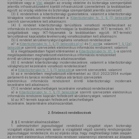
kijelölésre vagy a
Vbö.
alapján az ország védelme és biztonsága szempontjából
jelentős infrastruktúraként kijelölt infrastruktúrát üzemeltetnek (a továbbiakban
együtt: az ország védelme és biztonsága szempontjából jelentős szervezet).
(3)
E rendeletnek a kiberbiztonsági gyakorlatokra, valamint a kiberbiztonsági
bírságokra vonatkozó rendelkezéseit a
Kiberbiztonsági tv. 1. § (1) bekezdés
e
szerinti szervezetekre kell alkalmazni.
(4)
E rendelet kiberbiztonsági tanúsításra vonatkozó rendelkezéseit az
információs és kommunikációs technológiai (a továbbiakban: IKT) termékek, IKT-
szolgáltatások vagy IKT-folyamatok (a továbbiakban együtt: IKT-termék)
tanúsításával kapcsolatos tevékenység vonatkozásában kell alkalmazni.
(5)
E rendelet sérülékenységvizsgálatra vonatkozó rendelkezései
3
a)
a
Kiberbiztonsági tv. 1. § (1) bekezdés a)–c)
és
f) pont
ja, valamint
1. § (2a)
bekezdés
e szerinti szervezetek elektronikus információs rendszereit, valamint
b)
a megállapodásban foglalt eltérésekkel a
Kiberbiztonsági tv. 61. §
-a szerinti
megállapodásban meghatározott elektronikus információs rendszereket
érintő sérülékenységvizsgálatokra alkalmazandóak.
(6)
E rendelet kiberbiztonsági incidenskezelésre, valamint a kiberbiztonsági
válsághelyzet kezelésére vonatkozó rendelkezéseit
a)
a
Kiberbiztonsági tv. 1. § (1) bekezdés
e szerinti szervezetek, valamint
b)
az e rendeletben meghatározott eltérésekkel az (EU) 2022/2554 európai
parlamenti és tanácsi rendelet hatálya alá tartozó szervezetek
elektronikus információs rendszereit érintő kiberbiztonsági incidensek
kezelésére kell alkalmazni.
(7)
E rendelet sebezhetőségek kezelésére vonatkozó rendelkezései
a)
a
Kiberbiztonsági tv. 1. § (1) bekezdés
e szerinti szervezetek elektronikus
információs rendszerei kapcsán felfedezett sérülékenységek, valamint
b)
az IKT-termék kapcsán felfedezett sebezhetőségek
kezelésére, bejelentésére alkalmazandóak.
2.
Értelmező rendelkezések
2. §
E rendelet alkalmazásában
1.
adminisztrátori jogosultsággal rendelkező vizsgálat:
olyan biztonsági
vizsgálati eljárás, amelynek során a vizsgálatot végző személy rendszergazdai
jogosultsággal rendelkezik, és az eljárás célja, hogy megfelelőségi listák alapján
az érintett elektronikus információs rendszer valamennyi elemének az állapota