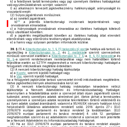
k)
a felelősnek tartott természetes vagy jogi személyek illetékes hatóságokkal
való együttműködésének szintjét, valamint
l)
az alkalmazni tervezett jogkövetkezmény hatékonyságát, arányosságát és
visszatartó erejét.
(2)
Súlyos jogsértésnek minősülnek:
a)
az ismételt jogsértések;
28
b)
a jelentős kiberbiztonsági incidensek bejelentésének vagy
orvoslásának elmaradása;
c)
a hiányosságok orvoslásának elmaradása az illetékes hatóságok kötelező
erejű utasításait követően;
d)
a jogsértés megállapítását követően az illetékes hatóság által elrendelt
ellenőrzések vagy ellenőrzési tevékenységek akadályozása;
e)
a hamis vagy súlyosan pontatlan információk közlése.
39. §
(1)
A
Kiberbiztonsági tv. 1. § (1) bekezdés b) pont
ja hatálya alá tartozó, és
egyidejűleg a
Kiberbiztonsági tv. 2.
és
3. melléklet
e szerinti szervezetnek
minősülő szervezet esetében a
Kiberbiztonsági tv. 7. §
-a,
8. § (5) bekezdés
e és
16. §
-a szerinti rendelkezések nemteljesítése vagy nem határidőben történő
teljesítése esetén az SZTFH megkeresheti a nemzeti kiberbiztonsági hatóságot a
felügyeleti intézkedések megtétele érdekében.
(2)
A nemzeti kiberbiztonsági hatóság tájékoztatja
a)
a
Kszetv.
szerinti kijelölő hatóságot vagy
b)
a
Vbö.
szerinti kijelölő hatóságot,
ha a felügyeleti jogkörükbe tartozó szervezetet érintő intézkedések megtételére,
illetve jogkövetkezmények alkalmazására kerül sor.
(3)
A nemzeti kiberbiztonsági hatóság indokolatlan késedelem nélkül
tájékoztatja a Nemzeti Adatvédelmi és Információszabadság Hatóságot,
amennyiben a feladatellátása során a szervezet általi olyan jogsértésről szerez
tudomást, amely személyes adatok sérelmével járt, illetve járhat a természetes
személyeknek a személyes adatok kezelése tekintetében történő védelméről és
az ilyen adatok szabad áramlásáról, valamint a 95/46/EK irányelv hatályon kívül
helyezéséről (általános adatvédelmi rendelet) szóló, 2016. április 27-i (EU)
2016/679 európai parlamenti és tanácsi rendelet [a továbbiakban: (EU)
2016/679 európai parlamenti és tanácsi rendelet] 4. cikk 12. pontjában
meghatározottak szerint és az adatvédelmi incidenst a szervezet nem jelentette
be a Nemzeti Adatvédelmi és Információszabadság Hatóságnak.
(4)
Ha az (EU) 2016/679 európai parlamenti és tanácsi rendelet alapján