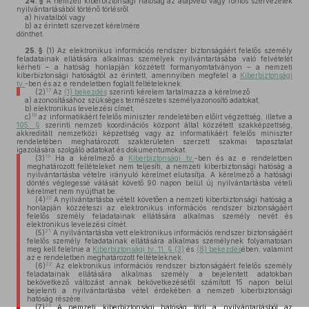
24. §
A nemzeti kiberbiztonsági hatóság az alapvető vagy fontos szervezetek
nyilvántartásából történő törlésről
a)
hivatalból vagy
b)
az érintett szervezet kérelmére
dönthet.
25. §
(1)
Az elektronikus információs rendszer biztonságáért felelős személy
feladatainak ellátására alkalmas személyek nyilvántartásába való felvételét
kérheti – a hatóság honlapján közzétett formanyomtatványon – a nemzeti
kiberbiztonsági hatóságtól az érintett, amennyiben megfelel a
Kiberbiztonsági
tv.
-ben és az e rendeletben foglalt feltételeknek.
17
(2)
Az
(1) bekezdés
szerinti kérelem tartalmazza a kérelmező
a)
azonosításához szükséges természetes személyazonosító adatokat,
b)
elektronikus levelezési címét,
18
c)
az informatikáért felelős miniszter rendeletében előírt végzettség, illetve a
105. §
szerinti nemzeti koordinációs központ által közzétett szakképzettség,
akkreditált nemzetközi képzettség vagy az informatikáért felelős miniszter
rendeletében meghatározott szakterületen szerzett szakmai tapasztalat
igazolására szolgáló adatokat és dokumentumokat.
19
(3)
Ha a kérelmező a
Kiberbiztonsági tv.
-ben és az e rendeletben
meghatározott feltételeket nem teljesíti, a nemzeti kiberbiztonsági hatóság a
nyilvántartásba vételre irányuló kérelmet elutasítja. A kérelmező a hatósági
döntés véglegessé válását követő 90 napon belül új nyilvántartásba vételi
kérelmet nem nyújthat be.
20
(4)
A nyilvántartásba vételt követően a nemzeti kiberbiztonsági hatóság a
honlapján közzéteszi az elektronikus információs rendszer biztonságáért
felelős személy feladatainak ellátására alkalmas személy nevét és
elektronikus levelezési címét.
21
(5)
A nyilvántartásba vett elektronikus információs rendszer biztonságáért
felelős személy feladatainak ellátására alkalmas személynek folyamatosan
meg kell felelnie a
Kiberbiztonsági tv. 11. § (3)
és
(8) bekezdés
ében, valamint
az e rendeletben meghatározott feltételeknek.
22
(6)
Az elektronikus információs rendszer biztonságáért felelős személy
feladatainak ellátására alkalmas személy a bejelentett adatokban
bekövetkező változást annak bekövetkezésétől számított 15 napon belül
bejelenti a nyilvántartásba vétel érdekében a nemzeti kiberbiztonsági
hatóság részére.
23
(7)
A nemzeti kiberbiztonsági hatóság törli a nyilvántartásból az