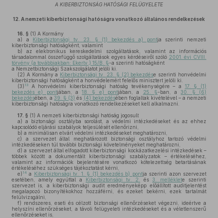
A KIBERBIZTONSÁG HATÓSÁGI FELÜGYELETE
12.
A nemzeti kiberbiztonsági hatóságra vonatkozó általános rendelkezések
16. §
(1)
A Kormány
a)
a
Kiberbiztonsági tv. 23. § (1) bekezdés a) pont
ja szerinti nemzeti
kiberbiztonsági hatóságként, valamint
b)
az elektronikus kereskedelmi szolgáltatások, valamint az információs
társadalommal összefüggő szolgáltatások egyes kérdéseiről szóló
2001. évi CVIII.
törvény (a továbbiakban: Ekertv.) 15/B. §
-a szerinti hatóságként
a Nemzetbiztonsági Szakszolgálatot jelöli ki.
(2)
A Kormány a
Kiberbiztonsági tv. 23. § (2) bekezdés
e szerinti honvédelmi
kiberbiztonsági hatóságként a honvédelemért felelős minisztert jelöli ki.
13
(3)
A honvédelmi kiberbiztonsági hatóság tevékenységére – a
17. § (1)
bekezdés e) pont
jában, a
18. § e) pont
jában, a
25. §
-ban, a
30. § (6)
bekezdés
ében, a
39. § (3)
és
(4) bekezdés
ében foglaltak kivételével – a nemzeti
kiberbiztonsági hatóságra vonatkozó rendelkezéseket kell alkalmazni.
17. §
(1)
A nemzeti kiberbiztonsági hatóság jogosult
a)
a biztonsági osztályba sorolást, a védelmi intézkedéseket és az ehhez
kapcsolódó eljárási szabályok teljesülését ellenőrizni,
b)
a minimálisan elvárt védelmi intézkedéseket meghatározni,
c)
a szervezet által meghatározott biztonsági osztályhoz tartozó védelmi
intézkedéseken túl további biztonsági követelményeket meghatározni,
d)
a szervezet által elfogadott kiberbiztonsági kockázatkezelési intézkedések –
többek között a dokumentált kiberbiztonsági szabályzatok – értékeléséhez,
valamint az információk bejelentésére vonatkozó kötelezettség betartásának
értékeléséhez szükséges tájékoztatást kérni,
14
e)
a
Kiberbiztonsági tv. 1. § (1) bekezdés b) pont
ja szerinti azon szervezet
esetében, amely egyúttal a
Kiberbiztonsági tv. 2.
és
3. melléklet
e szerinti
szervezet is, a kiberbiztonsági audit eredményeképp előállított auditjelentést
megalapozó bizonyítékokhoz hozzáférni, és ezeket bekérni, ezek tartalmát
felülvizsgálni,
f)
rendszeres, eseti és célzott biztonsági ellenőrzéseket végezni, ideértve a
helyszíni ellenőrzéseket, a távoli felügyeleti intézkedéseket és a véletlenszerű
ellenőrzéseket is,