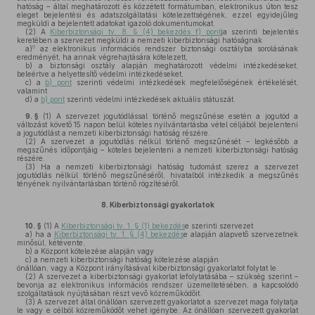
hatóság – által meghatározott és közzétett formátumban, elektronikus úton tesz
eleget bejelentési és adatszolgáltatási kötelezettségének, ezzel egyidejűleg
megküldi a bejelentett adatokat igazoló dokumentumokat.
(2)
A
Kiberbiztonsági tv. 8. § (4) bekezdés f) pont
ja szerinti bejelentés
keretében a szervezet megküldi a nemzeti kiberbiztonsági hatóságnak
6
a)
az elektronikus információs rendszer biztonsági osztályba sorolásának
eredményét, ha annak végrehajtására kötelezett,
b)
a biztonsági osztály alapján meghatározott védelmi intézkedéseket,
beleértve a helyettesítő védelmi intézkedéseket,
c)
a
b) pont
szerinti védelmi intézkedések megfelelőségének értékelését,
valamint
d)
a
b) pont
szerinti védelmi intézkedések aktuális státuszát.
9. §
(1)
A szervezet jogutódlással történő megszűnése esetén a jogutód a
változást követő 15 napon belül köteles nyilvántartásba vétel céljából bejelenteni
a jogutódlást a nemzeti kiberbiztonsági hatóság részére.
(2)
A szervezet a jogutódlás nélkül történő megszűnését – legkésőbb a
megszűnés időpontjáig – köteles bejelenteni a nemzeti kiberbiztonsági hatóság
részére.
(3)
Ha a nemzeti kiberbiztonsági hatóság tudomást szerez a szervezet
jogutódlás nélkül történő megszűnéséről, hivatalból intézkedik a megszűnés
tényének nyilvántartásban történő rögzítéséről.
8.
Kiberbiztonsági gyakorlatok
10. §
(1)
A
Kiberbiztonsági tv. 1. § (1) bekezdés
e szerinti szervezet
a)
ha a
Kiberbiztonsági tv. 1. § (4) bekezdés
e alapján alapvető szervezetnek
minősül, kétévente,
b)
a Központ kötelezése alapján vagy
c)
a nemzeti kiberbiztonsági hatóság kötelezése alapján
önállóan, vagy a Központ irányításával kiberbiztonsági gyakorlatot folytat le.
(2)
A szervezet a kiberbiztonsági gyakorlat lefolytatásába – szükség szerint –
bevonja az elektronikus információs rendszer üzemeltetésében, a kapcsolódó
szolgáltatások nyújtásában részt vevő közreműködőit.
(3)
A szervezet által önállóan szervezett gyakorlatot a szervezet maga folytatja
le vagy e célból közreműködőt vehet igénybe. Az önállóan szervezett gyakorlat