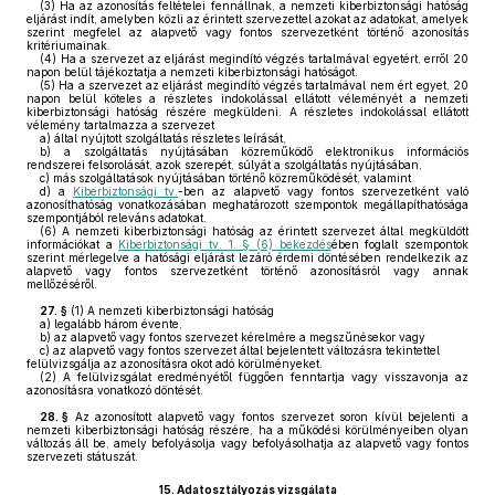
(3)
Ha az azonosítás feltételei fennállnak, a nemzeti kiberbiztonsági hatóság
eljárást indít, amelyben közli az érintett szervezettel azokat az adatokat, amelyek
szerint megfelel az alapvető vagy fontos szervezetként történő azonosítás
kritériumainak.
(4)
Ha a szervezet az eljárást megindító végzés tartalmával egyetért, erről 20
napon belül tájékoztatja a nemzeti kiberbiztonsági hatóságot.
(5)
Ha a szervezet az eljárást megindító végzés tartalmával nem ért egyet, 20
napon belül köteles a részletes indokolással ellátott véleményét a nemzeti
kiberbiztonsági hatóság részére megküldeni. A részletes indokolással ellátott
vélemény tartalmazza a szervezet
a)
által nyújtott szolgáltatás részletes leírását,
b)
a szolgáltatás nyújtásában közreműködő elektronikus információs
rendszerei felsorolását, azok szerepét, súlyát a szolgáltatás nyújtásában,
c)
más szolgáltatások nyújtásában történő közreműködését, valamint
d)
a
Kiberbiztonsági tv.
-ben az alapvető vagy fontos szervezetként való
azonosíthatóság vonatkozásában meghatározott szempontok megállapíthatósága
szempontjából releváns adatokat.
(6)
A nemzeti kiberbiztonsági hatóság az érintett szervezet által megküldött
információkat a
Kiberbiztonsági tv. 1. § (6) bekezdés
ében foglalt szempontok
szerint mérlegelve a hatósági eljárást lezáró érdemi döntésében rendelkezik az
alapvető vagy fontos szervezetként történő azonosításról vagy annak
mellőzéséről.
27. §
(1)
A nemzeti kiberbiztonsági hatóság
a)
legalább három évente,
b)
az alapvető vagy fontos szervezet kérelmére a megszűnésekor vagy
c)
az alapvető vagy fontos szervezet által bejelentett változásra tekintettel
felülvizsgálja az azonosításra okot adó körülményeket.
(2)
A felülvizsgálat eredményétől függően fenntartja vagy visszavonja az
azonosításra vonatkozó döntését.
28. §
Az azonosított alapvető vagy fontos szervezet soron kívül bejelenti a
nemzeti kiberbiztonsági hatóság részére, ha a működési körülményeiben olyan
változás áll be, amely befolyásolja vagy befolyásolhatja az alapvető vagy fontos
szervezeti státuszát.
15.
Adatosztályozás vizsgálata