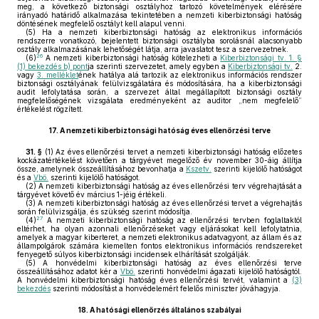
meg, a következő biztonsági osztályhoz tartozó követelmények elérésére
irányadó határidő alkalmazása tekintetében a nemzeti kiberbiztonsági hatóság
döntésének megfelelő osztályt kell alapul venni.
(5)
Ha a nemzeti kiberbiztonsági hatóság az elektronikus információs
rendszerre vonatkozó, bejelentett biztonsági osztályba sorolásnál alacsonyabb
osztály alkalmazásának lehetőségét látja, arra javaslatot tesz a szervezetnek.
26
(6)
A nemzeti kiberbiztonsági hatóság kötelezheti a
Kiberbiztonsági tv. 1. §
(1) bekezdés b) pont
ja szerinti szervezetet, amely egyben a
Kiberbiztonsági tv.
2.
vagy
3. melléklet
ének hatálya alá tartozik az elektronikus információs rendszer
biztonsági osztályának felülvizsgálatára és módosítására, ha a kiberbiztonsági
audit lefolytatása során, a szervezet által megállapított biztonsági osztály
megfelelőségének vizsgálata eredményeként az auditor „nem megfelelő”
értékelést rögzített.
17.
A nemzeti kiberbiztonsági hatóság éves ellenőrzési terve
31. §
(1)
Az éves ellenőrzési tervet a nemzeti kiberbiztonsági hatóság előzetes
kockázatértékelést követően a tárgyévet megelőző év november 30-áig állítja
össze, amelynek összeállításához bevonhatja a
Kszetv.
szerinti kijelölő hatóságot
és a
Vbö.
szerinti kijelölő hatóságot.
(2)
A nemzeti kiberbiztonsági hatóság az éves ellenőrzési terv végrehajtását a
tárgyévet követő év március 1-jéig értékeli.
(3)
A nemzeti kiberbiztonsági hatóság az éves ellenőrzési tervet a végrehajtás
során felülvizsgálja, és szükség szerint módosítja.
27
(4)
A nemzeti kiberbiztonsági hatóság az ellenőrzési tervben foglaltaktól
eltérhet, ha olyan azonnali ellenőrzéseket vagy eljárásokat kell lefolytatnia,
amelyek a magyar kiberteret, a nemzeti elektronikus adatvagyont, az állam és az
állampolgárok számára kiemelten fontos elektronikus információs rendszereket
fenyegető súlyos kiberbiztonsági incidensek elhárítását szolgálják.
(5)
A honvédelmi kiberbiztonsági hatóság az éves ellenőrzési terve
összeállításához adatot kér a
Vbö.
szerinti honvédelmi ágazati kijelölő hatóságtól.
A honvédelmi kiberbiztonsági hatóság éves ellenőrzési tervét, valamint a
(3)
bekezdés
szerinti módosítást a honvédelemért felelős miniszter jóváhagyja.
18.
A hatósági ellenőrzés általános szabályai