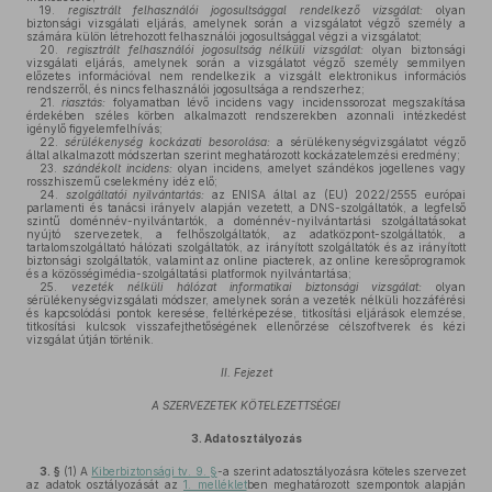
19.
regisztrált felhasználói jogosultsággal rendelkező vizsgálat:
olyan
biztonsági vizsgálati eljárás, amelynek során a vizsgálatot végző személy a
számára külön létrehozott felhasználói jogosultsággal végzi a vizsgálatot;
20.
regisztrált felhasználói jogosultság nélküli vizsgálat:
olyan biztonsági
vizsgálati eljárás, amelynek során a vizsgálatot végző személy semmilyen
előzetes információval nem rendelkezik a vizsgált elektronikus információs
rendszerről, és nincs felhasználói jogosultsága a rendszerhez;
21.
riasztás:
folyamatban lévő incidens vagy incidenssorozat megszakítása
érdekében széles körben alkalmazott rendszerekben azonnali intézkedést
igénylő figyelemfelhívás;
22.
sérülékenység kockázati besorolása:
a sérülékenységvizsgálatot végző
által alkalmazott módszertan szerint meghatározott kockázatelemzési eredmény;
23.
szándékolt incidens:
olyan incidens, amelyet szándékos jogellenes vagy
rosszhiszemű cselekmény idéz elő;
24.
szolgáltatói nyilvántartás:
az ENISA által az (EU) 2022/2555 európai
parlamenti és tanácsi irányelv alapján vezetett, a DNS-szolgáltatók, a legfelső
szintű doménnév-nyilvántartók, a doménnév-nyilvántartási szolgáltatásokat
nyújtó szervezetek, a felhőszolgáltatók, az adatközpont-szolgáltatók, a
tartalomszolgáltató hálózati szolgáltatók, az irányított szolgáltatók és az irányított
biztonsági szolgáltatók, valamint az online piacterek, az online keresőprogramok
és a közösségimédia-szolgáltatási platformok nyilvántartása;
25.
vezeték nélküli hálózat informatikai biztonsági vizsgálat:
olyan
sérülékenységvizsgálati módszer, amelynek során a vezeték nélküli hozzáférési
és kapcsolódási pontok keresése, feltérképezése, titkosítási eljárások elemzése,
titkosítási kulcsok visszafejthetőségének ellenőrzése célszoftverek és kézi
vizsgálat útján történik.
II. Fejezet
A SZERVEZETEK KÖTELEZETTSÉGEI
3.
Adatosztályozás
3. §
(1)
A
Kiberbiztonsági tv. 9. §
-a szerint adatosztályozásra köteles szervezet
az adatok osztályozását az
1. melléklet
ben meghatározott szempontok alapján