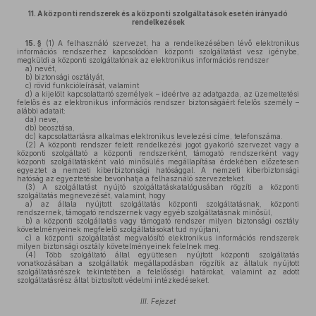
11.
A központi rendszerek és a központi szolgáltatások esetén irányadó
rendelkezések
15. §
(1)
A felhasználó szervezet, ha a rendelkezésében lévő elektronikus
információs rendszerhez kapcsolódóan központi szolgáltatást vesz igénybe,
megküldi a központi szolgáltatónak az elektronikus információs rendszer
a)
nevét,
b)
biztonsági osztályát,
c)
rövid funkcióleírását, valamint
d)
a kijelölt kapcsolattartó személyek – ideértve az adatgazda, az üzemeltetési
felelős és az elektronikus információs rendszer biztonságáért felelős személy –
alábbi adatait:
da)
neve,
db)
beosztása,
dc)
kapcsolattartásra alkalmas elektronikus levelezési címe, telefonszáma.
(2)
A központi rendszer felett rendelkezési jogot gyakorló szervezet vagy a
központi szolgáltató a központi rendszerként, támogató rendszerként vagy
központi szolgáltatásként való minősülés megállapítása érdekében előzetesen
egyeztet a nemzeti kiberbiztonsági hatósággal. A nemzeti kiberbiztonsági
hatóság az egyeztetésbe bevonhatja a felhasználó szervezeteket.
(3)
A szolgáltatást nyújtó szolgáltatáskatalógusában rögzíti a központi
szolgáltatás megnevezését, valamint, hogy
a)
az általa nyújtott szolgáltatás központi szolgáltatásnak, központi
rendszernek, támogató rendszernek vagy egyéb szolgáltatásnak minősül,
b)
a központi szolgáltatás vagy támogató rendszer milyen biztonsági osztály
követelményeinek megfelelő szolgáltatásokat tud nyújtani,
c)
a központi szolgáltatást megvalósító elektronikus információs rendszerek
milyen biztonsági osztály követelményeinek felelnek meg.
(4)
Több szolgáltató által együttesen nyújtott központi szolgáltatás
vonatkozásában a szolgáltatók megállapodásban rögzítik az általuk nyújtott
szolgáltatásrészek tekintetében a felelősségi határokat, valamint az adott
szolgáltatásrész által biztosított védelmi intézkedéseket.
III. Fejezet