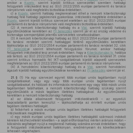
amikor a
Kszetv.
szerint kijelölt kritikus szervezettel szemben hatósági
felügyeleti intézkedést tesz az (EU) 2022/2555 európai parlamenti és tanácsi
irányelvnek való megfelelés biztosítása érdekében,
c)
a
Kszetv.
szerinti hatóság megkereséssel élhet a nemzeti kiberbiztonsági
hatóság felé hatósági jogköreinek gyakorlása, intézkedés megtétele érdekében a
Kszetv.
szerint kijelölt kritikus szervezet esetében az (EU) 2022/2555 európai
parlamenti és tanácsi irányelvnek való megfelelés biztosítása érdekében.
(2)
A nemzeti kiberbiztonsági hatóság és a
Vbö.
szerinti kijelölő hatóság
együttműködése keretében az
(1) bekezdés
szerint jár el az ország védelme és
biztonsága szempontjából jelentős szervezetek vonatkozásában.
(3)
A nemzeti kiberbiztonsági hatóság az (EU) 2022/2554 európai parlamenti
és tanácsi rendelet szerinti hatósággal történő együttműködés keretében
tájékoztatja az (EU) 2022/2554 európai parlamenti és tanácsi rendelet 32. cikk
(1) bekezdés
e szerint létrehozott felvigyázási fórumot, amikor hatósági
felügyeleti intézkedést tesz annak érdekében, hogy a
Kiberbiztonsági tv.
hatálya
alá tartozó, az (EU) 2022/2554 európai parlamenti és tanácsi rendelet 31. cikke
szerint kritikus harmadik fél IKT-szolgáltatónak kijelölt alapvető szervezetek
megfeleljenek az (EU) 2022/2555 európai parlamenti és tanácsi irányelvnek.
(4)
A honvédelmi kiberbiztonsági hatóság és a
Vbö.
szerinti honvédelmi
ágazati kijelölő hatóság együttműködése keretében az
(1) bekezdés
szerint jár el.
21. §
(1)
Ha egy szervezet egynél több európai uniós tagállamban nyújt
szolgáltatásokat, vagy egy vagy több európai uniós tagállamban nyújt
szolgáltatásokat, és hálózati és információs rendszerei egy vagy több másik uniós
tagállamban találhatóak, a nemzeti kiberbiztonsági hatóság szükség szerint
együttműködik a másik tagállam illetékes hatóságával. Az együttműködés
keretében a nemzeti kiberbiztonsági hatóság
a)
az általa alkalmazott felügyeleti intézkedésekről – az egyedüli
kapcsolattartó ponton keresztül – tájékoztathatja az érintett európai uniós
tagállam illetékes hatóságát,
b)
felkérheti a másik európai uniós tagállam illetékes hatóságát felügyeleti
intézkedések megtételére,
c)
egy másik európai uniós tagállam illetékes hatóságától származó indokolt
kérelem kézhezvételét követően – a saját erőforrásaihoz mérten arányos módon –
kölcsönös segítséget nyújt a megkereső hatóság számára annak érdekében, hogy
a felügyeleti intézkedéseket hatékonyan, eredményesen és következetesen
lehessen végrehajtani.