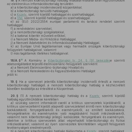
18. §
A nemzeti kiberbiztonsági hatóság feladatai ellátása során együttműködik
az elektronikus információbiztonság területén
a)
a kiberbiztonsági incidenskezelő központokkal,
b)
a kiberbiztonsági tanúsító hatósággal,
c)
a
Kszetv.
szerinti kijelölő hatósággal és szakhatósággal,
d)
a
Vbö.
szerinti kijelölő hatósággal és szakhatósággal,
e)
az (EU) 2022/2554 európai parlamenti és tanácsi rendelet szerinti
hatósággal,
f)
a rendvédelmi szervekkel,
g)
a nemzetbiztonsági szolgálatokkal,
h)
a katonai kibertér műveleti erőkkel,
i)
a Nemzeti Média- és Hírközlési Hatósággal,
j)
a Nemzeti Adatvédelmi és Információszabadság Hatósággal,
k)
az Európai Unió tagállamainak vagy harmadik országok kiberbiztonsági
felügyeleti hatóságaival, valamint
l)
más tagállamok illetékes hatóságaival.
15
18/A. §
A Kormány a
Kiberbiztonsági tv. 24. § (9) bekezdés
e szerinti
adatszolgáltatást teljesítő élelmiszerlánc-felügyeleti szervként
a)
a Nemzeti Élelmiszerlánc-biztonsági Hivatalt és
b)
a Nemzeti Kereskedelmi és Fogyasztóvédelmi Hatóságot
jelöli ki.
19. §
Ha a szervezet jelentős kiberbiztonsági incidensről értesíti a nemzeti
kiberbiztonsági hatóságot, a nemzeti kiberbiztonsági hatóság a kézhezvételt
követően továbbítja az értesítést a Központnak.
20. §
(1)
A nemzeti kiberbiztonsági hatóság és a
Kszetv.
szerinti kijelölő
hatóság együttműködése keretében
a)
szükség szerint információt cserél a kritikus szervezetek kijelöléséről, a
kritikus szervezetként kijelölt alapvető szervezeteket érintő nem kiberbiztonsági
kockázatokról, fenyegetésekről és eseményekről, az említett kockázatokra,
fenyegetésekre és eseményekre való reagálásként hozott intézkedésekről,
valamint nem kiberbiztonsági jellegű kockázatok, fenyegetések és események,
ideértve a kritikus szervezetek által végrehajtott kiberbiztonsági és fizikai
intézkedéseket, valamint az ilyen szervezetek tekintetében végzett felügyeleti
tevékenységek eredményeiről,
b)
a nemzeti kiberbiztonsági hatóság tájékoztatja a
Kszetv.
szerinti hatóságot,