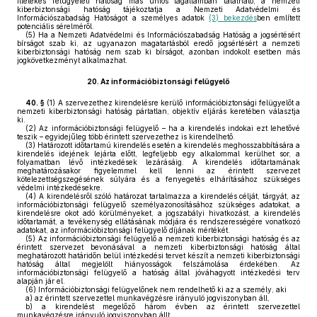
illetékes felügyeleti hatóság más uniós tagállamban található, a nemzeti
kiberbiztonsági hatóság tájékoztatja a Nemzeti Adatvédelmi és
Információszabadság Hatóságot a személyes adatok
(3) bekezdés
ben említett
potenciális sérelméről.
(5)
Ha a Nemzeti Adatvédelmi és Információszabadság Hatóság a jogsértésért
bírságot szab ki, az ugyanazon magatartásból eredő jogsértésért a nemzeti
kiberbiztonsági hatóság nem szab ki bírságot, azonban indokolt esetben más
jogkövetkezményt alkalmazhat.
20.
Az információbiztonsági felügyelő
40. §
(1)
A szervezethez kirendelésre kerülő információbiztonsági felügyelőt a
nemzeti kiberbiztonsági hatóság pártatlan, objektív eljárás keretében választja
ki.
(2)
Az információbiztonsági felügyelő – ha a kirendelés indokai ezt lehetővé
teszik – egyidejűleg több érintett szervezethez is kirendelhető.
(3)
Határozott időtartamú kirendelés esetén a kirendelés meghosszabbítására a
kirendelés idejének lejárta előtt, legfeljebb egy alkalommal kerülhet sor, a
folyamatban lévő intézkedések lezárásáig. A kirendelés időtartamának
meghatározásakor figyelemmel kell lenni az érintett szervezet
kötelezettségszegésének súlyára és a fenyegetés elhárításához szükséges
védelmi intézkedésekre.
(4)
A kirendelésről szóló határozat tartalmazza a kirendelés célját, tárgyát, az
információbiztonsági felügyelő személyazonosításához szükséges adatokat, a
kirendelésre okot adó körülményeket, a jogszabályi hivatkozást, a kirendelés
időtartamát, a tevékenység ellátásának módjára és rendszerességére vonatkozó
adatokat, az információbiztonsági felügyelő díjának mértékét.
(5)
Az információbiztonsági felügyelő a nemzeti kiberbiztonsági hatóság és az
érintett szervezet bevonásával a nemzeti kiberbiztonsági hatóság által
meghatározott határidőn belül intézkedési tervet készít a nemzeti kiberbiztonsági
hatóság által megjelölt hiányosságok felszámolása érdekében. Az
információbiztonsági felügyelő a hatóság által jóváhagyott intézkedési terv
alapján jár el.
(6)
Információbiztonsági felügyelőnek nem rendelhető ki az a személy, aki
a)
az érintett szervezettel munkavégzésre irányuló jogviszonyban áll,
b)
a kirendelést megelőző három évben az érintett szervezettel
munkavégzésre irányuló jogviszonyban állt,