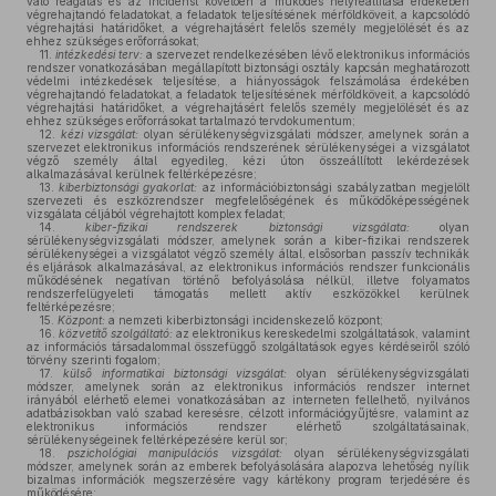
való reagálás és az incidenst követően a működés helyreállítása érdekében
végrehajtandó feladatokat, a feladatok teljesítésének mérföldköveit, a kapcsolódó
végrehajtási határidőket, a végrehajtásért felelős személy megjelölését és az
ehhez szükséges erőforrásokat;
11.
intézkedési terv:
a szervezet rendelkezésében lévő elektronikus információs
rendszer vonatkozásában megállapított biztonsági osztály kapcsán meghatározott
védelmi intézkedések teljesítése, a hiányosságok felszámolása érdekében
végrehajtandó feladatokat, a feladatok teljesítésének mérföldköveit, a kapcsolódó
végrehajtási határidőket, a végrehajtásért felelős személy megjelölését és az
ehhez szükséges erőforrásokat tartalmazó tervdokumentum;
12.
kézi vizsgálat:
olyan sérülékenységvizsgálati módszer, amelynek során a
szervezet elektronikus információs rendszerének sérülékenységei a vizsgálatot
végző személy által egyedileg, kézi úton összeállított lekérdezések
alkalmazásával kerülnek feltérképezésre;
13.
kiberbiztonsági gyakorlat:
az információbiztonsági szabályzatban megjelölt
szervezeti és eszközrendszer megfelelőségének és működőképességének
vizsgálata céljából végrehajtott komplex feladat;
14.
kiber-fizikai rendszerek biztonsági vizsgálata:
olyan
sérülékenységvizsgálati módszer, amelynek során a kiber-fizikai rendszerek
sérülékenységei a vizsgálatot végző személy által, elsősorban passzív technikák
és eljárások alkalmazásával, az elektronikus információs rendszer funkcionális
működésének negatívan történő befolyásolása nélkül, illetve folyamatos
rendszerfelügyeleti támogatás mellett aktív eszközökkel kerülnek
feltérképezésre;
15.
Központ:
a nemzeti kiberbiztonsági incidenskezelő központ;
16.
közvetítő szolgáltató:
az elektronikus kereskedelmi szolgáltatások, valamint
az információs társadalommal összefüggő szolgáltatások egyes kérdéseiről szóló
törvény szerinti fogalom;
17.
külső informatikai biztonsági vizsgálat:
olyan sérülékenységvizsgálati
módszer, amelynek során az elektronikus információs rendszer internet
irányából elérhető elemei vonatkozásában az interneten fellelhető, nyilvános
adatbázisokban való szabad keresésre, célzott információgyűjtésre, valamint az
elektronikus információs rendszer elérhető szolgáltatásainak,
sérülékenységeinek feltérképezésére kerül sor;
18.
pszichológiai manipulációs vizsgálat:
olyan sérülékenységvizsgálati
módszer, amelynek során az emberek befolyásolására alapozva lehetőség nyílik
bizalmas információk megszerzésére vagy kártékony program terjedésére és
működésére;