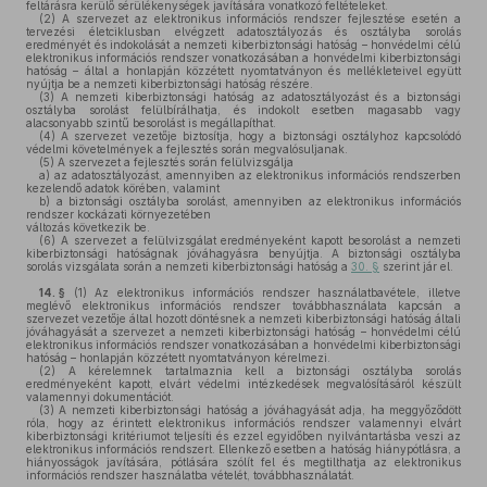
feltárásra kerülő sérülékenységek javítására vonatkozó feltételeket.
(2)
A szervezet az elektronikus információs rendszer fejlesztése esetén a
tervezési életciklusban elvégzett adatosztályozás és osztályba sorolás
eredményét és indokolását a nemzeti kiberbiztonsági hatóság – honvédelmi célú
elektronikus információs rendszer vonatkozásában a honvédelmi kiberbiztonsági
hatóság – által a honlapján közzétett nyomtatványon és mellékleteivel együtt
nyújtja be a nemzeti kiberbiztonsági hatóság részére.
(3)
A nemzeti kiberbiztonsági hatóság az adatosztályozást és a biztonsági
osztályba sorolást felülbírálhatja, és indokolt esetben magasabb vagy
alacsonyabb szintű besorolást is megállapíthat.
(4)
A szervezet vezetője biztosítja, hogy a biztonsági osztályhoz kapcsolódó
védelmi követelmények a fejlesztés során megvalósuljanak.
(5)
A szervezet a fejlesztés során felülvizsgálja
a)
az adatosztályozást, amennyiben az elektronikus információs rendszerben
kezelendő adatok körében, valamint
b)
a biztonsági osztályba sorolást, amennyiben az elektronikus információs
rendszer kockázati környezetében
változás következik be.
(6)
A szervezet a felülvizsgálat eredményeként kapott besorolást a nemzeti
kiberbiztonsági hatóságnak jóváhagyásra benyújtja. A biztonsági osztályba
sorolás vizsgálata során a nemzeti kiberbiztonsági hatóság a
30. §
szerint jár el.
14. §
(1)
Az elektronikus információs rendszer használatbavétele, illetve
meglévő elektronikus információs rendszer továbbhasználata kapcsán a
szervezet vezetője által hozott döntésnek a nemzeti kiberbiztonsági hatóság általi
jóváhagyását a szervezet a nemzeti kiberbiztonsági hatóság – honvédelmi célú
elektronikus információs rendszer vonatkozásában a honvédelmi kiberbiztonsági
hatóság – honlapján közzétett nyomtatványon kérelmezi.
(2)
A kérelemnek tartalmaznia kell a biztonsági osztályba sorolás
eredményeként kapott, elvárt védelmi intézkedések megvalósításáról készült
valamennyi dokumentációt.
(3)
A nemzeti kiberbiztonsági hatóság a jóváhagyását adja, ha meggyőződött
róla, hogy az érintett elektronikus információs rendszer valamennyi elvárt
kiberbiztonsági kritériumot teljesíti és ezzel egyidőben nyilvántartásba veszi az
elektronikus információs rendszert. Ellenkező esetben a hatóság hiánypótlásra, a
hiányosságok javítására, pótlására szólít fel és megtilthatja az elektronikus
információs rendszer használatba vételét, továbbhasználatát.