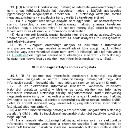
29. §
(1)
A nemzeti kiberbiztonsági hatóság az adatosztályozás eredményét – a
nem privát felhőszolgáltatás igénybevétele, illetve a külföldi adatkezelés
jogszerűségének megállapítása érdekében – a biztonsági osztályba sorolás
megalapozottságának vizsgálatára irányuló eljárás keretében értékeli.
(2)
Ha a vizsgálat eredménye alapján nem egyértelmű az adatosztályozás
szerinti besorolás, a nemzeti kiberbiztonsági hatóság eljárása keretében
tisztázza, hogy a szervezet milyen és mekkora mennyiségű adatot kezel vagy
tervez kezelni az elektronikus információs rendszerben.
(3)
Ha a nemzeti kiberbiztonsági hatóság nem ért egyet az adatosztályozás
eredményével, kötelezheti a szervezetet az adatosztályozás felülvizsgálatára,
ismételt elvégzésére.
(4)
Ha a vizsgálat eredménye alapján az elektronikus információs
rendszerben kezelt vagy kezelni tervezett adatok köre alapján azok külföldi
kezelése vagy azok vonatkozásában nem privát felhőszolgáltatás igénybevétele
az
1. melléklet
ben foglaltak szerint nem lehetséges, a nemzeti kiberbiztonsági
hatóság nem hagyja jóvá az elektronikus információs rendszer használatát.
16.
Biztonsági osztályba sorolás vizsgálata
30. §
(1)
Az elektronikus információs rendszerek biztonsági osztályba
sorolásának vizsgálata a nemzeti kiberbiztonsági hatóságnak megküldött
információk alapján, jogszabályban meghatározott szempontok szerint történik.
(2)
Ha az elektronikus információs rendszerre vonatkozó, bejelentett
biztonsági osztályba sorolást – ideértve az adott elektronikus információs
rendszerre vonatkozó biztonsági osztály meghatározásánál feltárt hiányosság
megszüntetésére irányuló intézkedési tervet – a nemzeti kiberbiztonsági hatóság
jóváhagyja, az erre irányuló döntés a biztonsági osztályba sorolás későbbi önálló,
illetve az érintett szervezet vagy szervezeti egység ellenőrzése során történő
felülvizsgálatát nem zárja ki.
(3)
A nemzeti kiberbiztonsági hatóság a szervezet által megállapított biztonsági
osztályt felülbírálhatja és indokolással magasabb biztonsági osztályba sorolást is
megállapíthat.
(4)
Ha a nemzeti kiberbiztonsági hatóság az eljárása során az elektronikus
információs rendszerre vonatkozó, a szervezet vezetője által megállapított és
bejelentett biztonsági osztályba sorolásnál magasabb biztonsági osztályt állapít