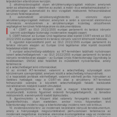
teljeskörűen ellenőrzésre kerüljön;
2.
alkalmazásvizsgálat:
olyan sérülékenységvizsgálati módszer, amelynek
során az alkalmazások – ideértve az asztali, a mobil- és a webalkalmazásokat is –
sérülékenységei automatizált és kézi vizsgálati módszerek felhasználásával
kerülnek feltérképezésre;
3.
automatizált sérülékenységfelderítés és -elemzés:
olyan
sérülékenységvizsgálati módszer, amelynek a során a szervezet elektronikus
információs rendszerének a sérülékenységei kizárólag célszoftverek
segítségével kerülnek feltérképezésre és dokumentálásra;
4
4.
CSIRT:
az (EU) 2022/2555 európai parlamenti és tanácsi irányelv
szerinti számítógép-biztonsági incidensekre reagáló csoport;
5.
CSIRT-hálózat:
az Európai Unió tagállamai által kijelölt CSIRT-eknek az (EU)
2022/2555 európai parlamenti és tanácsi irányelv szerint létrehozott hálózata;
6.
egyedüli kapcsolattartó pont:
az (EU) 2022/2555 európai parlamenti és
tanácsi irányelv alapján az Európai Unió tagállamai által kijelölt összekötő
feladatokat ellátó szerv;
7.
európai sebezhetőség-adatbázis:
az IKT-termékben található nyilvánosan
ismert sebezhetőségeknek – az (EU) 2022/2555 európai parlamenti és tanácsi
irányelv rendelkezései alapján – az Európai Uniós Kiberbiztonsági Ügynökség (a
továbbiakban: ENISA) által felállított és működtetett nyilvántartása, amely
tartalmazza
a)
a sebezhetőséget leíró információkat,
b)
az érintett IKT-terméket, valamint a sebezhetőség súlyosságát azon
körülmények szempontjából, amelyek között a sebezhetőség kihasználható,
c)
a kapcsolódó javítások elérhetőségét, valamint elérhető javítás hiányában az
illetékes hatóságok vagy a CSIRT-ek által a sérülékeny IKT-termékek
felhasználói számára a közzétett sebezhetőségből fakadó kockázatok
mérséklésének módjáról kiadott útmutatást;
8.
figyelemfelhívás:
a Központ által a magyar kiberteret általánosan
veszélyeztető, különös figyelmet érdemlő fenyegetettségekről, új támadási
módszerekről, eseményekről kiadott tájékoztatás;
9.
figyelmeztetés:
a Központ által valamely fenyegetés esetén kiadott
figyelemfelhívás, olyan esetekben, amikor nincs folyamatban lévő
kiberbiztonsági incidens vagy a kiberbiztonsági incidens nem volt kritikus;
10.
incidenskezelési terv:
az incidensek kezelésére irányuló tervdokumentum,
amely a hiányosságok megszüntetésével párhuzamosan tartalmazza az
incidensek megelőzése, észlelése, elemzése és elszigetelése vagy az incidensre