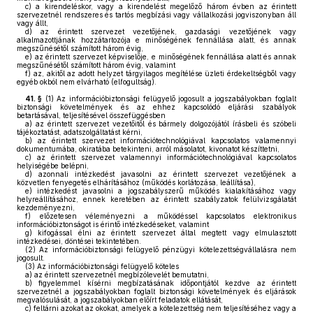
c)
a kirendeléskor, vagy a kirendelést megelőző három évben az érintett
szervezetnél rendszeres és tartós megbízási vagy vállalkozási jogviszonyban áll
vagy állt,
d)
az érintett szervezet vezetőjének, gazdasági vezetőjének vagy
alkalmazottjának hozzátartozója e minőségének fennállása alatt, és annak
megszűnésétől számított három évig,
e)
az érintett szervezet képviselője, e minőségének fennállása alatt és annak
megszűnésétől számított három évig, valamint
f)
az, akitől az adott helyzet tárgyilagos megítélése üzleti érdekeltségből vagy
egyéb okból nem elvárható (elfogultság).
41. §
(1)
Az információbiztonsági felügyelő jogosult a jogszabályokban foglalt
biztonsági követelmények és az ehhez kapcsolódó eljárási szabályok
betartásával, teljesítésével összefüggésben
a)
az érintett szervezet vezetőitől és bármely dolgozójától írásbeli és szóbeli
tájékoztatást, adatszolgáltatást kérni,
b)
az érintett szervezet információtechnológiával kapcsolatos valamennyi
dokumentumába, okiratába betekinteni, arról másolatot, kivonatot készíttetni,
c)
az érintett szervezet valamennyi információtechnológiával kapcsolatos
helyiségébe belépni,
d)
azonnali intézkedést javasolni az érintett szervezet vezetőjének a
közvetlen fenyegetés elhárításához (működés korlátozása, leállítása),
e)
intézkedést javasolni a jogszabályszerű működés kialakításához vagy
helyreállításához, ennek keretében az érintett szabályzatok felülvizsgálatát
kezdeményezni,
f)
előzetesen véleményezni a működéssel kapcsolatos elektronikus
információbiztonságot is érintő intézkedéseket, valamint
g)
kifogással élni az érintett szervezet által megtett vagy elmulasztott
intézkedései, döntései tekintetében.
(2)
Az információbiztonsági felügyelő pénzügyi kötelezettségvállalásra nem
jogosult.
(3)
Az információbiztonsági felügyelő köteles
a)
az érintett szervezetnél megbízólevelét bemutatni,
b)
figyelemmel kísérni megbízatásának időpontjától kezdve az érintett
szervezetnél a jogszabályokban foglalt biztonsági követelmények és eljárások
megvalósulását, a jogszabályokban előírt feladatok ellátását,
c)
feltárni azokat az okokat, amelyek a kötelezettség nem teljesítéséhez vagy a