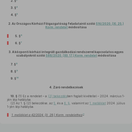
2. §
4
3. §
5
4. §
2.
Az Országos Kórházi Főigazgatóság feladatairól szóló
516/2020. (XI. 25.)
Korm. rendelet
módosítása
6
5. §
7
6. §
3.
A központi kórházi integrált gazdálkodási rendszerrel kapcsolatos egyes
szabályokról szóló
588/2020. (XII. 17.) Korm. rendelet
módosítása
8
7. §
9
8. §
10
9. §
4.
Záró rendelkezések
10. §
(1)
Ez a rendelet – a
(2) bekezdés
ben foglalt kivétellel – 2024. március 1-
jén lép hatályba.
(2)
Az 1. § (2) bekezdése, az
5.
és a
6. §
, valamint az
1. melléklet
2024. július
1-jén lép hatályba.
11
1. melléklet a 42/2024. (II. 29.) Korm. rendelethez