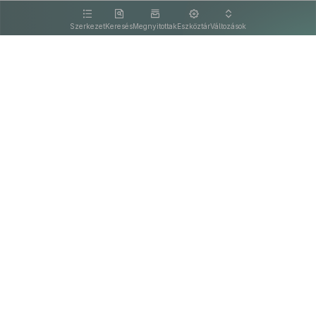
kattintva olvashat.
Szerkezet
Keresés
Megnyitottak
Eszköztár
Változások
Kapcsolat
Felhasználási feltételek
PDF
Akadálymentesítési nyilatkozat
Adatkezelési tájékoztató