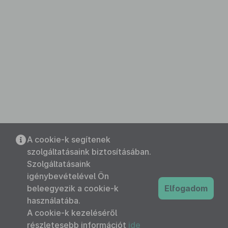
A cookie-k segítenek
szolgáltatásaink biztosításában.
Szolgáltatásaink
igénybevételével Ön
beleegyezik a cookie-k
Elfogadom
használatába.
A cookie-k kezeléséről
részletesebb információt
ide