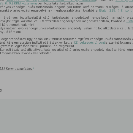
5. (I. 9.) KKM közlemény
ben foglaltakat kell alkalmazni
vényes vendégmunkás-tartózkodási engedéllyel rendelkező harmadik országbeli állampo
gmunkás-tartózkodási engedélyének meghosszabbítása, továbbá a
Btátv. 225. § f) pont 
rvényes foglalkoztatási célú tartózkodási engedéllyel rendelkező harmadik ors
nyújtott foglalkoztatási célú tartózkodási engedélyének meghosszabbítása, továbbá a
Btát
nti kérelmének, valamint
yamatban lévő vendégmunkás-tartózkodási engedély, valamint foglalkoztatási célú tar
ányuló kérelem
idegenrendészeti ügyindítási elektronikus felületen rögzített vendégmunkás-tartózkodási 
ánti kérelem alapján indított eljárást akkor kell a
(2) bekezdés c) pont
ja szerint folyama
megfizetése legkésőbb 2026. június 5-én megtörtént.
nzuli tisztviselő által átvett foglalkoztatási célú tartózkodási engedély kiadása iránti kére
nt folyamatban lévőnek kell tekinteni.
8
 23.) Korm. rendelethez
ág