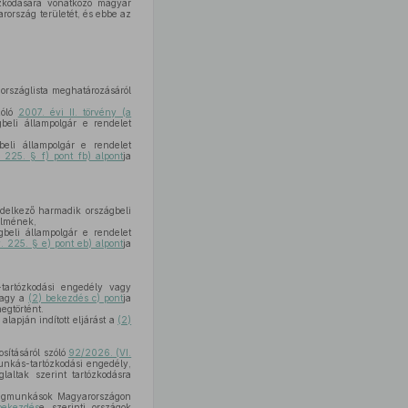
ózkodására vonatkozó magyar
rország területét, és ebbe az
országlista meghatározásáról
zóló
2007. évi II. törvény (a
beli állampolgár e rendelet
li állampolgár e rendelet
. 225. § f) pont fb) alpont
ja
ndelkező harmadik országbeli
relmének,
beli állampolgár e rendelet
v. 225. § e) pont eb) alpont
ja
tartózkodási engedély vagy
vagy a
(2) bekezdés c) pont
ja
egtörtént.
alapján indított eljárást a
(2)
sításáról szóló
92/2026. (VI.
nkás-tartózkodási engedély,
laltak szerint tartózkodásra
dégmunkások Magyarországon
bekezdés
e szerinti országok