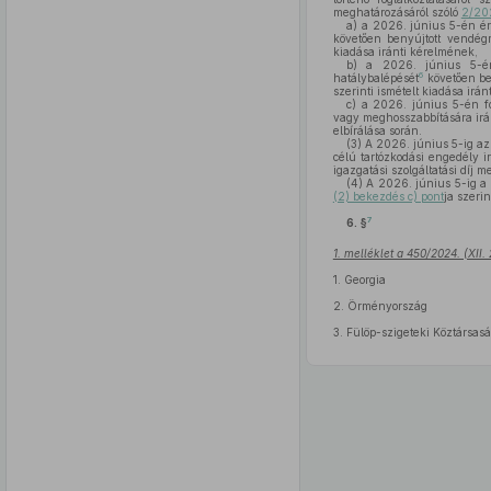
meghatározásáról szóló
2/202
a)
a 2026. június 5-én ér
követően benyújtott vendé
kiadása iránti kérelmének,
b)
a 2026. június 5-én é
6
hatálybalépését
követően be
szerinti ismételt kiadása irá
c)
a 2026. június 5-én fol
vagy meghosszabbítására ir
elbírálása során.
(3)
A 2026. június 5-ig az 
célú tartózkodási engedély ir
igazgatási szolgáltatási díj 
(4)
A 2026. június 5-ig a ko
(2) bekezdés c) pont
ja szeri
7
6. §
1. melléklet a 450/2024. (XII.
1.
Georgia
2.
Örményország
3.
Fülöp-szigeteki Köztársas