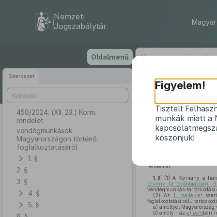
Nemzeti
Magyar 
Jogszabálytár
Ugrás
Oldalmenü
a
tartalomra
Szerkezet
Figyelem!
Tisztelt Felhasz
450/2024. (XII. 23.) Korm.
vendé
munkák miatt a 
rendelet
kapcsolatmegsza
vendégmunkások
köszönjük!
Magyarországon történő
foglalkoztatásáról
A Kormány a harmadik orsz
1. §
§ (12) bekezdés
ében kapott
rendeli el:
2. §
1
1. §
(1)
A Kormány a harma
3. §
törvény (a továbbiakban: B
vendégmunkás-tartózkodási e
4. §
(2)
Az
1. melléklet
szeri
foglalkoztatási célú tartózkod
5. §
a)
amellyel Magyarország v
b)
amely – az
a) pont
ban f
6. §