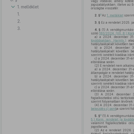
vagy irodával, amely kötel
jogszabályokban, illetve az 
1. melléklet
országba visszatér.
1.
2
2. §
Az
1. melléklet
szerint
2.
3. §
Ez a rendelet 2025. ja
3.
4. §
(1)
A vendégmunkás-tar
szóló
180/2024. (VII. 8.) Kor
a)
a 2024. december 31-é
továbbiakban: Harmtv.)
alap
hatálybalépését követően be
b)
a 2024. december 31-é
hatálybalépését követően b
szerinti ismételt kiadása irá
c)
a 2024. december 31-én
elbírálása során.
(2)
E rendelet nem alkalm
a)
a 2024. december 31-
állampolgár e rendelet hatály
b)
a 2024. december 31-én
hatálybalépését követően be
szerinti ismételt kiadása irá
c)
a 2024. december 31-én f
elbírálása során.
(3)
A 2024. december 31-i
foglalkoztatási célú tartózko
szerint folyamatban lévőnek 
(4)
A 2024. december 31-ig a
bekezdés c) pont
ja szerint f
3
5. §
(1)
A vendégmunkások 
5.) Korm. rendelet (a tovább
valamint foglalkoztatási cé
jogosítanak.
(2)
Az e rendelet 2026. 
történő foglalkoztatásáról 