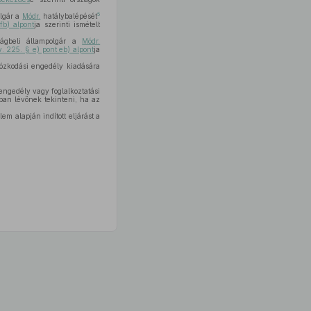
5
lgár a
Módr.
hatálybalépését
fb) alpont
ja szerinti ismételt
zágbeli állampolgár a
Módr.
v. 225. § e) pont eb) alpont
ja
tózkodási engedély kiadására
engedély vagy foglalkoztatási
tban lévőnek tekinteni, ha az
lem alapján indított eljárást a