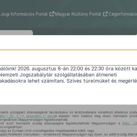
Jogi Információs Portál
Magyar Közlöny Portál
Céginformáció
450/2024. (XII. 23.) Korm. rendelet
nálóink! 2026. augusztus 8-án 22:00 és 22:30 óra között ka
gmunkások Magyarországon történő foglalkoztat
Nemzeti Jogszabálytár szolgáltatásában átmeneti
Hatályos: 2026. 06. 06. –
kadásokra lehet számítani. Szíves türelmüket és megért
ágbeli állampolgárok beutazására és tartózkodására vonatkozó általános szabályokról szó
 felhatalmazás alapján,
az Alaptörvény 15. cikk (1) bekezdés
ében meghatározott feladatkö
dik országbeli állampolgárok beutazására és tartózkodására vonatkozó általános szab
tátv.) 30. § (1) bekezdés c) pont
ja alapján nem határoz meg olyan harmadik orszá
ngedéllyel Magyarországon foglalkoztatható.
nti azon harmadik ország állampolgára foglalkoztatható Magyarországon a
Btátv. 2
ási engedéllyel,
agy az Európai Unió visszafogadási megállapodást kötött, vagy
oglalt feltételek hiányában – rendelkezik Magyarországon egy olyan, az adott ország által á