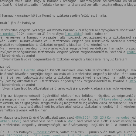
ezettséget vállal arra, hogy a harmadik országbeli állampolgárok beutazására és tart
Európai Unió jogi aktusaiban foglaltak be nem tartása esetében állampolgára elhagyja Magya
i harmadik országok körét a Kormány szükség esetén felülvizsgálhatja.
nuár 1-jén lép hatályba.
tózkodási engedéllyel foglalkoztatható harmadik országbeli állampolgárokra vonatkozó 
m. rendelet
2024. december 31-én hatályos
1. melléklet
ét kell alkalmazni
n érvényes, a harmadik országbeli állampolgárok beutazásáról és tartózkodásáról s
ján kiadott, munkavállalás célú tartózkodási engedéllyel rendelkező harmadik ország
nyújtott vendégmunkás-tartózkodási engedély kiadása iránti kérelmének,
n érvényes vendégmunkás-tartózkodási engedéllyel rendelkező harmadik országbe
enyújtott vendégmunkás-tartózkodási engedélyének meghosszabbítása, továbbá a
Btátv
nti kérelmének, valamint
 folyamatban lévő vendégmunkás-tartózkodási engedély kiadására irányuló kérelem
azandó
én érvényes, a
Harmtv.
alapján kiadott munkavállalás célú tartózkodási engedéllyel re
balépését követően benyújtott foglalkoztatási célú tartózkodási engedély kiadása iránti ké
 érvényes foglalkoztatási célú tartózkodási engedéllyel rendelkező harmadik ország
nyújtott foglalkoztatási célú tartózkodási engedélyének meghosszabbítása, továbbá a
Btát
nti kérelmének, valamint
olyamatban lévő foglalkoztatási célú tartózkodási engedély kiadására irányuló kérelem
g az idegenrendészeti ügyindítási elektronikus felületen rögzített vendégmunkás-
dási engedély iránti kérelem alapján indított eljárást akkor kell az
(1) bekezdés c) pont
ja 
tekinteni, ha az igazgatási szolgáltatási díj megfizetése legkésőbb 2024. december 31-én m
 konzuli tisztviselő által átvett foglalkoztatási célú tartózkodási engedély iránti kérelem 
olyamatban lévőnek kell tekinteni.
Magyarországon történő foglalkoztatásáról szóló
450/2024. (XII. 23.) Korm. rendelet
módo
4
iakban: Módr.)
hatálybalépése nem érinti a
Módr.
hatálybalépése előtt
kiadott vendégmu
lú tartózkodási engedély érvényességét, az érvényességi idejükön belül a bennük fog
június 5-én hatályos
1. melléklet
ében, valamint a 2026. június 5-én hatályos, a ven
szóló
450/2024. (XII. 23.) Korm. rendelet 1. § (2) bekezdés
e, valamint
2. § (2) 