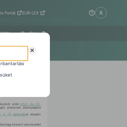
s Portál
EUR-LEX
ELI
+
rbantartási
ásáról
ésüket
ló
2023. évi XC. törvény 283.
rében eljárva a következőket
ályokról szóló
2023. évi XC.
got, amelynek állampolgára
8. § (3) bekezdés
e alapján
llamilag elismert szervezettel