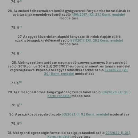
75
74. §
26.
Az emberi felhasználásra kerülő gyógyszerek forgalomba hozatalának és
gyártásának engedélyezéséről szóló
450/2017. (XII. 27.) Korm. rendelet
módosítása
76
75. §
27.
Az egyes közérdeken alapuló kényszerítő indok alapján eljáró
szakhatóságok kijelöléséről szóló
531/2017. (XII. 29.) Korm. rendelet
módosítása
77
76. §
28.
A környezetben tartósan megmaradó szerves szennyező anyagokról
szóló, 2019. június 20-i (EU) 2018/1021 európai parlamenti és tanácsi rendelet
végrehajtásával kapcsolatos egyes rendelkezésekről szóló
376/2020. (VII.
30.) Korm. rendelet
módosítása
78
77. §
29.
Az Országos Kórházi Főigazgatóság feladatairól szóló
516/2020. (XI. 25.)
Korm. rendelet
módosítása
79
78. §
30.
A praxisközösségekről szóló
53/2021. (II. 9.) Korm. rendelet
módosítása
80
79. §
31.
A központi egészséginformatikai szolgáltatásokról szóló
29/2022. (I. 31.)
Korm. rendelet
módosítása