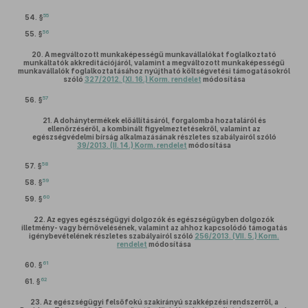
55
54. §
56
55. §
20.
A megváltozott munkaképességű munkavállalókat foglalkoztató
munkáltatók akkreditációjáról, valamint a megváltozott munkaképességű
munkavállalók foglalkoztatásához nyújtható költségvetési támogatásokról
szóló
327/2012. (XI. 16.) Korm. rendelet
módosítása
57
56. §
21.
A dohánytermékek előállításáról, forgalomba hozataláról és
ellenőrzéséről, a kombinált figyelmeztetésekről, valamint az
egészségvédelmi bírság alkalmazásának részletes szabályairól szóló
39/2013. (II. 14.) Korm. rendelet
módosítása
58
57. §
59
58. §
60
59. §
22.
Az egyes egészségügyi dolgozók és egészségügyben dolgozók
illetmény- vagy bérnövelésének, valamint az ahhoz kapcsolódó támogatás
igénybevételének részletes szabályairól szóló
256/2013. (VII. 5.) Korm.
rendelet
módosítása
61
60. §
62
61. §
23.
Az egészségügyi felsőfokú szakirányú szakképzési rendszerről, a