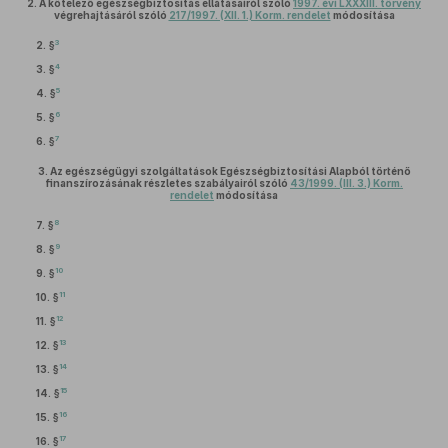
2.
A kötelező egészségbiztosítás ellátásairól szóló
1997. évi LXXXIII. törvény
végrehajtásáról szóló
217/1997. (XII. 1.) Korm. rendelet
módosítása
3
2. §
4
3. §
5
4. §
6
5. §
7
6. §
3.
Az egészségügyi szolgáltatások Egészségbiztosítási Alapból történő
finanszírozásának részletes szabályairól szóló
43/1999. (III. 3.) Korm.
rendelet
módosítása
8
7. §
9
8. §
10
9. §
11
10. §
12
11. §
13
12. §
14
13. §
15
14. §
16
15. §
17
16. §