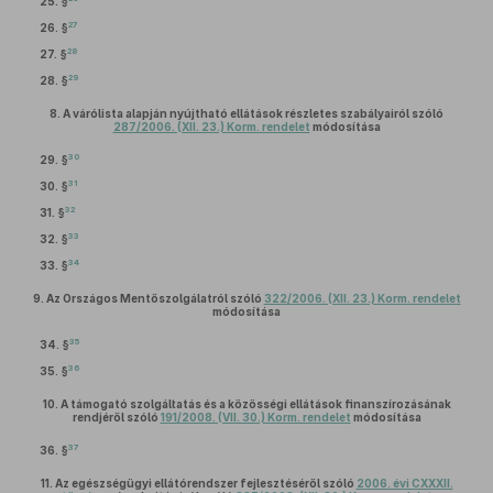
25. §
27
26. §
28
27. §
29
28. §
8.
A várólista alapján nyújtható ellátások részletes szabályairól szóló
287/2006. (XII. 23.) Korm. rendelet
módosítása
30
29. §
31
30. §
32
31. §
33
32. §
34
33. §
9.
Az Országos Mentőszolgálatról szóló
322/2006. (XII. 23.) Korm. rendelet
módosítása
35
34. §
36
35. §
10.
A támogató szolgáltatás és a közösségi ellátások finanszírozásának
rendjéről szóló
191/2008. (VII. 30.) Korm. rendelet
módosítása
37
36. §
11.
Az egészségügyi ellátórendszer fejlesztéséről szóló
2006. évi CXXXII.