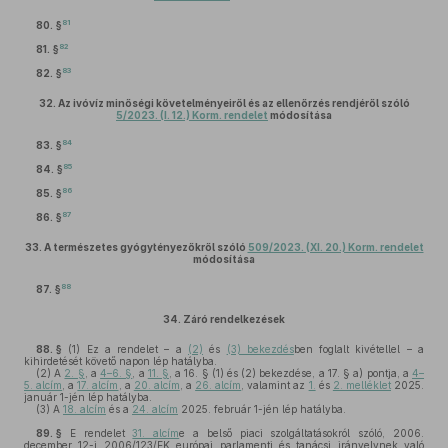
81
80. §
82
81. §
83
82. §
32.
Az ivóvíz minőségi követelményeiről és az ellenőrzés rendjéről szóló
5/2023. (I. 12.) Korm. rendelet
módosítása
84
83. §
85
84. §
86
85. §
87
86. §
33.
A természetes gyógytényezőkről szóló
509/2023. (XI. 20.) Korm. rendelet
módosítása
88
87. §
34.
Záró rendelkezések
88. §
(1)
Ez a rendelet – a
(2)
és
(3) bekezdés
ben foglalt kivétellel – a
kihirdetését követő napon lép hatályba.
(2)
A
2. §
, a
4–6. §
, a
11. §
, a 16. § (1) és (2) bekezdése, a 17. § a) pontja, a
4–
5. alcím
, a
17. alcím
, a
20. alcím
, a
26. alcím
, valamint az
1.
és
2. melléklet
2025.
január 1-jén lép hatályba.
(3)
A
18. alcím
és a
24. alcím
2025. február 1-jén lép hatályba.
89. §
E rendelet
31. alcím
e a belső piaci szolgáltatásokról szóló, 2006.
december 12-i 2006/123/EK európai parlamenti és tanácsi irányelvnek való