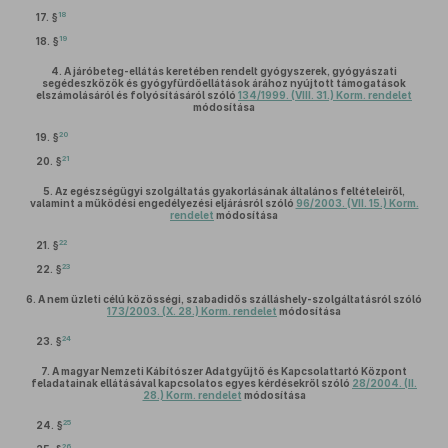
18
17. §
19
18. §
4.
A járóbeteg-ellátás keretében rendelt gyógyszerek, gyógyászati
segédeszközök és gyógyfürdőellátások árához nyújtott támogatások
elszámolásáról és folyósításáról szóló
134/1999. (VIII. 31.) Korm. rendelet
módosítása
20
19. §
21
20. §
5.
Az egészségügyi szolgáltatás gyakorlásának általános feltételeiről,
valamint a működési engedélyezési eljárásról szóló
96/2003. (VII. 15.) Korm.
rendelet
módosítása
22
21. §
23
22. §
6.
A nem üzleti célú közösségi, szabadidős szálláshely-szolgáltatásról szóló
173/2003. (X. 28.) Korm. rendelet
módosítása
24
23. §
7.
A magyar Nemzeti Kábítószer Adatgyűjtő és Kapcsolattartó Központ
feladatainak ellátásával kapcsolatos egyes kérdésekről szóló
28/2004. (II.
28.) Korm. rendelet
módosítása
25
24. §
26