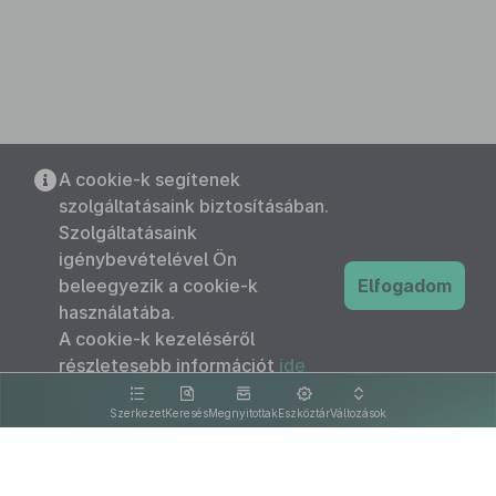
A cookie-k segítenek
szolgáltatásaink biztosításában.
Szolgáltatásaink
igénybevételével Ön
beleegyezik a cookie-k
Elfogadom
használatába.
A cookie-k kezeléséről
részletesebb információt
ide
kattintva olvashat.
Szerkezet
Keresés
Megnyitottak
Eszköztár
Változások