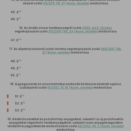
okairól szóló
35/2011. (III. 21.) Korm. rendelet
módosítása
46
45. §
47
46. §
16.
Az önálló orvosi tevékenységről szóló
2000. évi II. törvény
végrehajtásáról szóló
313/2011. (XII. 23.) Korm. rendelet
módosítása
48
47. §
17.
Az államháztartásról szóló törvény végrehajtásáról szóló
368/2011. (XII.
31.) Korm. rendelet
módosítása
49
48. §
50
49. §
51
50. §
18.
A gyógyszerek és orvostechnikai eszközök közbeszerzésének sajátos
szabályairól szóló
16/2012. (II. 16.) Korm. rendelet
módosítása
52
51. §
53
52. §
54
53. §
19.
A kábítószerekkel és pszichotróp anyagokkal, valamint az új pszichoaktív
anyagokkal végezhető tevékenységekről, valamint ezen anyagok jegyzékre
vételéről és jegyzékeinek módosításáról szóló
66/2012. (IV. 2.) Korm. rendelet
módosítása