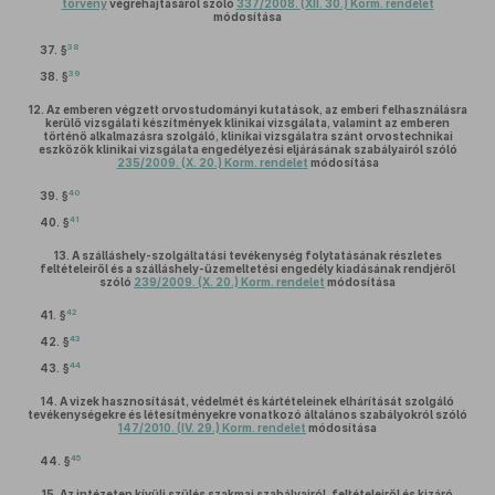
törvény
végrehajtásáról szóló
337/2008. (XII. 30.) Korm. rendelet
módosítása
38
37. §
39
38. §
12.
Az emberen végzett orvostudományi kutatások, az emberi felhasználásra
kerülő vizsgálati készítmények klinikai vizsgálata, valamint az emberen
történő alkalmazásra szolgáló, klinikai vizsgálatra szánt orvostechnikai
eszközök klinikai vizsgálata engedélyezési eljárásának szabályairól szóló
235/2009. (X. 20.) Korm. rendelet
módosítása
40
39. §
41
40. §
13.
A szálláshely-szolgáltatási tevékenység folytatásának részletes
feltételeiről és a szálláshely-üzemeltetési engedély kiadásának rendjéről
szóló
239/2009. (X. 20.) Korm. rendelet
módosítása
42
41. §
43
42. §
44
43. §
14.
A vizek hasznosítását, védelmét és kártételeinek elhárítását szolgáló
tevékenységekre és létesítményekre vonatkozó általános szabályokról szóló
147/2010. (IV. 29.) Korm. rendelet
módosítása
45
44. §
15.
Az intézeten kívüli szülés szakmai szabályairól, feltételeiről és kizáró