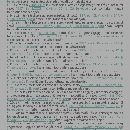
bekezdés
ében meghatározott eredeti jogalkotói hatáskörében,
a 8. alcím és a
7. melléklet
tekintetében a kötelező egészségbiztosítás ellátásairól
szóló
1997. évi LXXXIII. törvény 83. § (2) bekezdés
zs) pontjában kapott
felhatalmazás alapján,
a 9. alcím tekintetében az egészségügyről szóló
1997. évi CLIV. törvény 247. §
(1) bekezdés i) pont
jában kapott felhatalmazás alapján,
a 10. alcím tekintetében a gyermekek védelméről és a gyámügyi igazgatásról
szóló
1997. évi XXXI. törvény 162. § (1) bekezdés w) pont
jában kapott
felhatalmazás alapján,
a 11. alcím és a
8.
és
9. melléklet
tekintetében az egészségügyi ellátórendszer
fejlesztéséről szóló
2006. évi CXXXII. törvény 16. § (14) bekezdés a)
és
f)
pont
jában kapott felhatalmazás alapján,
a 12. alcím tekintetében az egészségügyről szóló
1997. évi CLIV. törvény 247. §
(1) bekezdés u) pont
jában kapott felhatalmazás alapján,
a 13. alcím tekintetében a kereskedelemről szóló
2005. évi CLXIV. törvény 12. §
(1) bekezdés f)
és
h) pont
jában kapott felhatalmazás alapján,
a 14. alcím tekintetében a vízgazdálkodásról szóló
1995. évi LVII. törvény 45. §
(7) bekezdés n) pont
jában kapott felhatalmazás alapján,
a 15. alcím tekintetében az egészségügyről szóló
1997. évi CLIV. törvény 247. §
(1) bekezdés v) pont
jában kapott felhatalmazás alapján,
a 16. alcím tekintetében az önálló orvosi tevékenységről szóló
2000. évi II.
törvény 3. § (9) bekezdés a) pont aa) alpont
jában kapott felhatalmazás alapján,
a 17. alcím tekintetében az államháztartásról szóló
2011. évi CXCV. törvény 109. §
(1) bekezdés 11. pont
jában kapott felhatalmazás alapján,
a 18. alcím tekintetében a közbeszerzésekről szóló
2015. évi CXLIII. törvény 198.
§ (1) bekezdés 11. pont
jában kapott felhatalmazás alapján,
a 19. alcím tekintetében az emberi alkalmazásra kerülő gyógyszerekről és egyéb,
a gyógyszerpiacot szabályozó törvények módosításáról szóló
2005. évi XCV.
törvény 32. § (4) bekezdés a)
,
b)
és
e) pont
jában kapott felhatalmazás alapján,
a 20. alcím tekintetében a megváltozott munkaképességű személyek ellátásairól
és egyes törvények módosításáról szóló
2011. évi CXCI. törvény 28. § (1)
bekezdés e) pont
jában kapott felhatalmazás alapján,
a 21. alcím tekintetében a nemdohányzók védelméről és a dohánytermékek
fogyasztásának, forgalmazásának egyes szabályairól szóló
1999. évi XLII.
törvény 8. § (5) bekezdés a) pont
jában kapott felhatalmazás alapján,
a 22. alcím és a
10. melléklet
tekintetében az egészségügyi tevékenység
végzésének egyes kérdéseiről szóló
2003. évi LXXXIV. törvény 28. § (3)