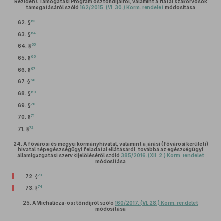
Rezidens Támogatási Program ösztöndíjairól, valamint a fiatal szakorvosok
támogatásáról szóló
162/2015. (VI. 30.) Korm. rendelet
módosítása
63
62. §
64
63. §
65
64. §
66
65. §
67
66. §
68
67. §
69
68. §
70
69. §
71
70. §
72
71. §
24.
A fővárosi és megyei kormányhivatal, valamint a járási (fővárosi kerületi)
hivatal népegészségügyi feladatai ellátásáról, továbbá az egészségügyi
államigazgatási szerv kijelöléséről szóló
385/2016. (XII. 2.) Korm. rendelet
módosítása
73
72. §
74
73. §
25.
A Michalicza-ösztöndíjról szóló
160/2017. (VI. 28.) Korm. rendelet
módosítása