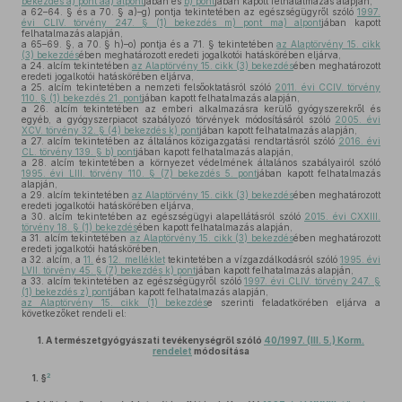
bekezdés a) pont aa) alpont
jában és
b) pont
jában kapott felhatalmazás alapján,
a 62–64. § és a 70. § a)–g) pontja tekintetében az egészségügyről szóló
1997.
évi CLIV. törvény 247. § (1) bekezdés m) pont ma) alpont
jában kapott
felhatalmazás alapján,
a 65–69. §, a 70. § h)–o) pontja és a 71. § tekintetében
az Alaptörvény 15. cikk
(3) bekezdés
ében meghatározott eredeti jogalkotói hatáskörében eljárva,
a 24. alcím tekintetében
az Alaptörvény 15. cikk (3) bekezdés
ében meghatározott
eredeti jogalkotói hatáskörében eljárva,
a 25. alcím tekintetében a nemzeti felsőoktatásról szóló
2011. évi CCIV. törvény
110. § (1) bekezdés 21. pont
jában kapott felhatalmazás alapján,
a 26. alcím tekintetében az emberi alkalmazásra kerülő gyógyszerekről és
egyéb, a gyógyszerpiacot szabályozó törvények módosításáról szóló
2005. évi
XCV. törvény 32. § (4) bekezdés k) pont
jában kapott felhatalmazás alapján,
a 27. alcím tekintetében az általános közigazgatási rendtartásról szóló
2016. évi
CL. törvény 139. § b) pont
jában kapott felhatalmazás alapján,
a 28. alcím tekintetében a környezet védelmének általános szabályairól szóló
1995. évi LIII. törvény 110. § (7) bekezdés 5. pont
jában kapott felhatalmazás
alapján,
a 29. alcím tekintetében
az Alaptörvény 15. cikk (3) bekezdés
ében meghatározott
eredeti jogalkotói hatáskörében eljárva,
a 30. alcím tekintetében az egészségügyi alapellátásról szóló
2015. évi CXXIII.
törvény 18. § (1) bekezdés
ében kapott felhatalmazás alapján,
a 31. alcím tekintetében
az Alaptörvény 15. cikk (3) bekezdés
ében meghatározott
eredeti jogalkotói hatáskörében,
a 32. alcím, a
11.
és
12. melléklet
tekintetében a vízgazdálkodásról szóló
1995. évi
LVII. törvény 45. § (7) bekezdés k) pont
jában kapott felhatalmazás alapján,
a 33. alcím tekintetében az egészségügyről szóló
1997. évi CLIV. törvény 247. §
(1) bekezdés z) pont
jában kapott felhatalmazás alapján,
az Alaptörvény 15. cikk (1) bekezdés
e szerinti feladatkörében eljárva a
következőket rendeli el:
1.
A természetgyógyászati tevékenységről szóló
40/1997. (III. 5.) Korm.
rendelet
módosítása
2
1. §