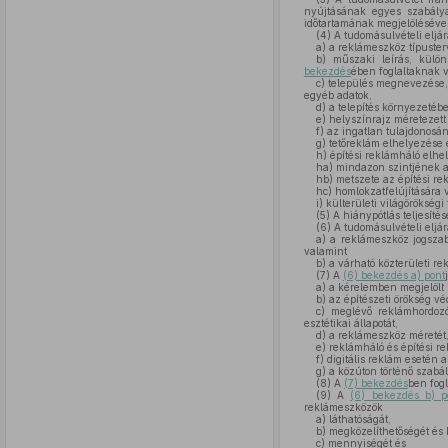
nyújtásának egyes szabálya
időtartamának megjelölésével
(4)
A tudomásulvételi eljár
a)
a reklámeszköz típuster
b)
műszaki leírás, külön
bekezdés
ében foglaltaknak v
c)
település megnevezése, 
egyéb adatok,
d)
a telepítés környezetébe 
e)
helyszínrajz méretezett 
f)
az ingatlan tulajdonosá
g)
tetőreklám elhelyezése e
h)
építési reklámháló elhe
ha)
mindazon szintjének al
hb)
metszete az építési re
hc)
homlokzatfelújítására v
i)
külterületi világörökségi
(5)
A hiánypótlás teljesítés
(6)
A tudomásulvételi eljár
a)
a reklámeszköz jogszab
valamint
b)
a várható közterületi re
(7)
A
(6) bekezdés a) pont
a)
a kérelemben megjelölt 
b)
az építészeti örökség vé
c)
meglévő reklámhordozót
esztétikai állapotát,
d)
a reklámeszköz méretét
e)
reklámháló és építési re
f)
digitális reklám esetén 
g)
a közúton történő szabály
(8)
A
(7) bekezdés
ben fog
(9)
A
(6) bekezdés b) p
reklámeszközök
a)
láthatóságát,
b)
megközelíthetőségét és 
c)
mennyiségét és