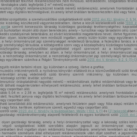
rendeltetését tekintve reklámeszköznek nem minősülő, kereskedelmi, szolgáltatási tevéke
e távolságára utaló, legfeljebb 2 m² méretű eszköz;
meszköz:
citylight reklámeszköznél kisebb méretű reklámeszköz, amelynek frontoldalán p
tett vagy digitális technológiával, és amely lehet önállóan tartószerkezeten álló vagy falra,
;
ítási szolgáltatás:
a személyszállítási szolgáltatásokról szóló
2012. évi XLI. törvény 2. § 14.
bla:
kizárólag közútkezelő vagyonkezelésében, illetve a közúti közlekedésről szóló
1988. é
 pont
ja szerinti koncessziós társaság kizárólagos gazdasági tevékenységéhez kapcsolódó
vüli burkolatlan részén álló olyan berendezés, amely – turisztikai vagy társadalmi célú üze
kedés szabályainak betartására, az elvárt közlekedési magatartásra nevel, illetve figyelmez
tlan:
olyan, közterületnek nem minősülő ingatlan, amely külön-külön vagy együttesen k
 a helyi önkormányzat jogi személyiséggel rendelkező társulása, a fejlesztési tanács, a
i személyiségű társulása, a költségvetési szerv vagy a közalapítvány kizárólagos tulajdoná
 közforgalmú személyszállítási szolgáltatást végző szervezet:
az a közforgalmi szemé
azdasági társaság, amelyben az állam, a helyi önkormányzat, a helyi önkormányzat jog
ács, a nemzetiségi önkormányzat, a nemzetiségi önkormányzat jogi személyiségű társulása,
agy együttesen számítva a Polgári Törvénykönyvről szóló
2013. évi V. törvény 8:2. § (1)–(
gyéb reklám tartalmi része, így különösen a szöveg, illetve a grafika;
muzeális intézményekről, a nyilvános könyvtári ellátásról és a közművelődésről szóló törvé
ánlevéltári anyag védelméről szóló törvény szerinti intézmény, így különösen muz
özösségi színtér, levéltár, színház;
lámeszköz:
óriásplakátnál nagyobb méretű – reklámhálónak, építési reklámhálónak vagy t
ről látható magánterületen elhelyezett reklámeszköz, amely lehet önállóan tartószerkezete
agy csoportban álló;
2
alább 5,04 m × 2,38 m, legfeljebb 15 m
méretű reklámeszköz, amelynek frontoldalán pa
stett, feszített ponyva vagy digitális technológiával, és amely lehet önállóan tartószerkezet
agy csoportban álló;
tható lamellákból álló reklámeszköz, amelynek felületein papír vagy fólia alapú reklám 
ó vagy falra, kerítésre, építményre szerelt, egyedül vagy csoportban álló;
zetről szóló
2023. évi C. törvény (a továbbiakban: Méptv.) 102. § (1)
és
(2) bekezdés
ében 
azdasági reklámtevékenység alapvető feltételeiről és egyes korlátairól szóló
2008. évi X
:
olyan gazdasági társaság, amely a helyi önkormányzattal vagy a lakosság széles köré
et végző szolgáltatóval kötött szerződés alapján jogosult az önkormányzat vagy a
lésében lévő ingatlan olyan reklámcélú hasznosítására, amelynek keretében az érinte
tve harmadik személyek által elhelyezett reklámeszközök után díjat szedhet, a jogszerűt
k eltávolítása érdekében, és e jogosultságok ellenértékeként előre meghatározott díj fi