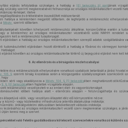
tási eljárás lefolytatása szükséges, a hatóság a
(6) bekezdés b) pont
jának vizsgá
ság szükség szerinti megkeresésével felhasználja az országos reklámkatasztert vezető hat
reklámzaj-térképet, illetve
állapítására és értékelésére összeállított módszertanát.
li hatálya a kérelemben megjelölt időtartam, de legfeljebb a reklámeszköz elhelyezésér
 az
Méptv.
szerinti időtartam.
álybalépését követően kihelyezett reklámeszköz átépítése, korszerűsítése esetén a tudom
i, hogy a kérelemhez az országos reklámkataszter vezetéséről szóló NMHH rendelet s
gazolni kell a reklámeszköz tulajdonjogát.
ti eljárásban a hatóság az országos reklámkataszterben szereplő adatok szolgáltatására va
ti tudomásulvételi eljárásban hozott döntésről a hatóság a fővárosi és vármegyei kormán
 Hatóságot.
i eljárást követően az országos reklámkataszterbe történő új bejegyzési eljárást nem kell k
6.
Az ellenőrzés és a bírságolás részletszabályai
elére és a reklámeszközök elhelyezésére vonatkozó szabályok betartását a járási hivatal el
v. 105. §
szerinti bírság kiszabása során a közigazgatási szabályszegések szankcióiról s
, hogy
tékben sérti vagy akadályozza a
Méptv. 104. § (1) bekezdés
ében meghatározott célkitűzés
a
9. § (6) bekezdés
ében foglaltak vizsgálata alapján,
zett reklámeszköz veszélyezteti-e az emberi élet- és vagyonbiztonságot.
domásulvétel időbeli hatálya alatt – ellenőrzés alapján – felülvizsgálhatja és szük
 állapotúvá válik, vagy veszélyes állapotot idéz elő környezetére nézve;
y a közmű- vagy közlekedési infrastruktúra jelentős átalakulása indokolja;
űemléki, örökségvédelmi státuszában bekövetkezett változás indokolja.
s lezárásához az országos reklámkatasztert vezető szerv megkeresése szükséges, a járási 
útján keresi meg a szervet.
pénzekkel való felelős gazdálkodásra kötelezett szervezetekre vonatkozó különös sz