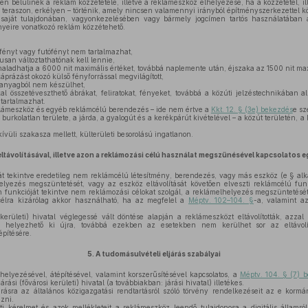
 belülinek a reklám közzététele, illetve a reklámeszköz elhelyezése, ha a közzététel, i
 teraszon, erkélyen – történik, amely nincsen valamennyi irányból építményszerkezettel k
saját tulajdonában, vagyonkezelésében vagy bármely jogcímen tartós használatában á
yeire vonatkozó reklám közzétehető.
 fényt vagy futófényt nem tartalmazhat,
san változtathatónak kell lennie,
ladhatja a 6000 nit maximális értéket, továbbá naplemente után, éjszaka az 1500 nit max
áprázást okozó külső fényforrással megvilágított,
 anyagból nem készülhet,
al összetéveszthető ábrákat, feliratokat, fényeket, továbbá a közúti jelzéstechnikában 
tartalmazhat.
lámeszköz és egyéb reklámcélú berendezés – ide nem értve a
Kkt. 12. § (3e) bekezdés
e sz
 burkolatlan területe, a járda, a gyalogút és a kerékpárút kivételével – a közút területén, a
kívüli szakasza mellett, külterületi besorolású ingatlanon.
ltávolításával, illetve azon a reklámozási célú használat megszűnésével kapcsolatos 
lját tekintve eredetileg nem reklámcélú létesítmény, berendezés, vagy más eszköz (e § a
elyezés megszüntetését, vagy az eszköz eltávolítását követően elveszti reklámcélú funkc
funkcióját tekintve nem reklámozási célokat szolgál, a reklámelhelyezés megszüntetését 
élra kizárólag akkor használható, ha az megfelel a
Méptv. 102–104. §
-a, valamint a
kerületi) hivatal véglegessé vált döntése alapján a reklámeszközt eltávolították, azza
helyezhető ki újra, továbbá ezekben az esetekben nem kerülhet sor az eltávolítás
építésére.
5.
A tudomásulvételi eljárás szabályai
elyezésével, átépítésével, valamint korszerűsítésével kapcsolatos, a
Méptv. 104. § (7) 
rási (fővárosi kerületi) hivatal (a továbbiakban: járási hivatal) illetékes.
rásra az általános közigazgatási rendtartásról szóló törvény rendelkezéseit az e korm
zni.
i kérelmet és azok mellékleteit a reklámeszköz leendő tulajdonosa a digitális államról 