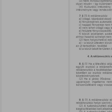
(3)
Nem minősül építményen
olyan részén – így különösen
(4)
Kulturális intézmény 
intézményre vagy rendezvén
7. §
(1)
A reklámeszköz
a)
villogó, káprázást okozó
b)
fényerejének automatiku
c)
nappali fényereje nem ha
d)
nem lehet villogó vagy k
e)
felülete fényvisszavető
f)
közúti jelzéseket, azokk
ahhoz hasonló színeket nem 
(2)
Nem helyezhető el rek
a)
– a közút úttesten kívüli
az út tartozékán, továbbá
b)
a közút lakott területen 
4.
A reklámeszköz e
8. §
(1)
Ha a létesítési cé
együtt: eszköz) a reklámelh
reklámeszköz a továbbiakban 
követően az eszköz reklámc
követelményeknek.
(2)
Ha a járási (fővárosi 
ugyanazon ingatlanra nem 
korszerűsítésére vagy vissza
9. §
(1)
A reklámeszköz elh
reklámeszköz helye szerinti já
(2)
A tudomásulvételi eljá
kiegészítésekkel kell alkalma
(3)
A tudomásulvétel iránt