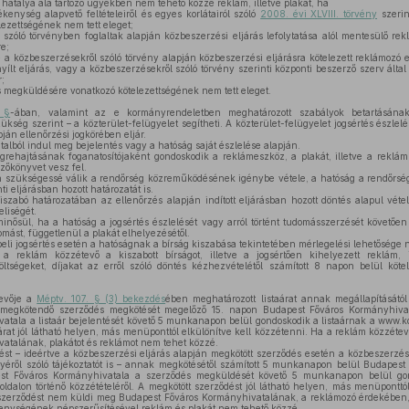
hatálya alá tartozó ügyekben nem tehető közzé reklám, illetve plakát, ha
enység alapvető feltételeiről és egyes korlátairól szóló
2008. évi XLVIII. törvény
szerin
lezettségének nem tett eleget;
szóló törvényben foglaltak alapján közbeszerzési eljárás lefolytatása alól mentesülő rek
re;
sre a közbeszerzésekről szóló törvény alapján közbeszerzési eljárásra kötelezett reklámozó
nyílt eljárás, vagy a közbeszerzésekről szóló törvény szerinti központi beszerző szerv által l
;
 megküldésére vonatkozó kötelezettségének nem tett eleget.
 §
-ában, valamint az e kormányrendeletben meghatározott szabályok betartásána
ég szerint – a közterület-felügyelet segítheti. A közterület-felügyelet jogsértés észlelés
pján ellenőrzési jogkörében eljár.
talból indul meg bejelentés vagy a hatóság saját észlelése alapján.
ehajtásának foganatosítójaként gondoskodik a reklámeszköz, a plakát, illetve a reklám el
yzőkönyvet vesz fel.
n szükségessé válik a rendőrség közreműködésének igénybe vétele, a hatóság a rendőrs
ti eljárásban hozott határozatát is.
szabó határozatában az ellenőrzés alapján indított eljárásban hozott döntés alapul vétel
eliségét.
inősül, ha a hatóság a jogsértés észlelését vagy arról történt tudomásszerzését követően 
omást, függetlenül a plakát elhelyezésétől.
eli jogsértés esetén a hatóságnak a bírság kiszabása tekintetében mérlegelési lehetősége n
a reklám közzétevő a kiszabott bírságot, illetve a jogsértően kihelyezett reklám, il
ltségeket, díjakat az erről szóló döntés kézhezvételétől számított 8 napon belül kötel
evője a
Méptv. 107. § (3) bekezdés
ében meghatározott listaárat annak megállapításától
n megkötendő szerződés megkötését megelőző 15. napon Budapest Főváros Kormányhiva
atala a listaár bejelentését követő 5 munkanapon belül gondoskodik a listaárnak a www.k
taárat jól látható helyen, más menüponttól elkülönítve kell közzétenni. Ha a reklám közzéte
atalának, plakátot és reklámot nem tehet közzé.
t – ideértve a közbeszerzési eljárás alapján megkötött szerződés esetén a közbeszerzési 
yéről szóló tájékoztatót is – annak megkötésétől számított 5 munkanapon belül Budapes
est Főváros Kormányhivatala a szerződés megküldését követő 5 munkanapon belül go
dalon történő közzétételéről. A megkötött szerződést jól látható helyen, más menüponttól
zerződést nem küldi meg Budapest Főváros Kormányhivatalának, a reklámozó érdekében, 
enységének népszerűsítésével reklám és plakát nem tehető közzé.