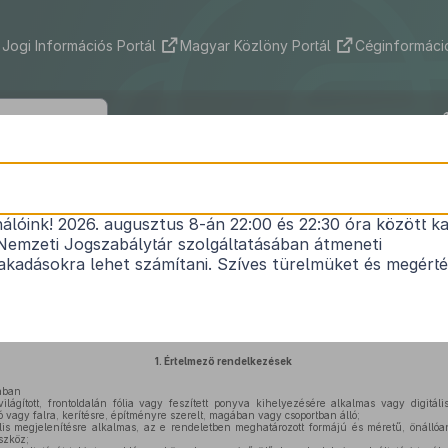
Jogi Információs Portál
Magyar Közlöny Portál
Céginformáció
476/2024. (XII. 31.) Korm. rendelet
nálóink! 2026. augusztus 8-án 22:00 és 22:30 óra között ka
reklám és a reklámeszköz elhelyezésének szabályai
Nemzeti Jogszabálytár szolgáltatásában átmeneti
Hatályos: 2025. 01. 02. –
kadásokra lehet számítani. Szíves türelmüket és megért
észetről szóló
2023. évi C. törvény 225. § (1) bekezdés 10.
,
11.
és
26. pont
jában kapo
zdés
ében meghatározott feladatkörében eljárva a következőket rendeli el:
1.
Értelmező rendelkezések
ában
ilágított, frontoldalán fólia vagy feszített ponyva kihelyezésére alkalmas vagy digitál
ó vagy falra, kerítésre, építményre szerelt, magában vagy csoportban álló;
lis megjelenítésre alkalmas, az e rendeletben meghatározott formájú és méretű, önálló
szköz;