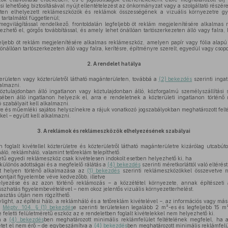
i lehetőség biztosításával nyújt ellentételezést az önkormányzat vagy a szolgáltató részére
eten elhelyezett reklámeszközök és reklámok összességének a vizuális környezetre gya
tartalmától függetlenül;
 megvilágítással rendelkező, frontoldalán legfeljebb öt reklám megjelenítésére alkalmas
zhető el, görgős továbbítással, és amely lehet önállóan tartószerkezeten álló vagy falra, 
;
eljebb öt reklám megjelenítésére alkalmas reklámeszköz, amelyen papír vagy fólia alapú
 önállóan tartószerkezeten álló vagy falra, kerítésre, építményre szerelt, egyedül vagy csopo
2.
A rendelet hatálya
erületen vagy közterületről látható magánterületen, továbbá a
(2) bekezdés
szerinti inga
almazni.
tulajdonban álló ingatlanon vagy köztulajdonban álló, közforgalmú személyszállítási s
ében álló ingatlanon helyezik el, arra e rendeletnek a közterületi ingatlanon történő 
 szabályait kell alkalmazni.
 és műemléki sajátos helyszínekre a rájuk vonatkozó jogszabályokban meghatározott felté
kel – együtt kell alkalmazni.
3.
A reklámok és reklámeszközök elhelyezésének szabályai
n foglalt kivétellel közterületre és közterületről látható magánterületre kizárólag utcabútor, 
háló, reklámháló, valamint tetőreklám telepíthető.
ű egyedi reklámeszköz csak kivételesen indokolt esetben helyezhető ki, ha
ülönös adottságai és a megfelelő rálátás a
(4) bekezdés
szerinti méretkorláttól való eltérést
t helyen történő alkalmazása az
(1) bekezdés
szerinti reklámeszközökkel összevetve 
ntjait figyelembe véve kedvezőbb, illetve
yezése és az azon történő reklámozás – a közzététel környezete, annak építészeti ad
összhatás figyelembevételével – nem okoz jelentős vizuális környezetterhelést.
asztás útján nem rögzíthető.
light, az építési háló, a reklámháló és a tetőreklám kivételével –, az információs vagy má
a
Méptv. 104. § (1) bekezdés
e szerinti területeken legalább 2 m²-es és legfeljebb 15 m²
e feletti felületméretű eszköz az e rendeletben foglalt kivételekkel nem helyezhető ki.
én a
(4) bekezdés
ben meghatározott minimális reklámfelület feltételének megfelel, ha a
etet el nem érő – de egybeszámítva a
(4) bekezdés
ben meghatározott minimális reklámfelü