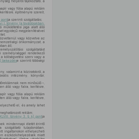
nység helyéről tájékoztató, a
apír vagy fólia alapú reklám
 kerítésre, építményre szerelt,
 pont
ja szerinti szolgáltatás;
vi I. törvény (a továbbiakban:
 működtetési joga alatt álló
net egyidejű megjelenítésével
tet;
özvetlenül vagy közvetve az
 nemzetiségi önkormányzat, a
ban áll;
lyszállítási szolgáltatást
i személyiséggel rendelkező
 a költségvetési szerv vagy a
3) bekezdés
e szerinti többségi
ny, valamint a köziratokról, a
eális intézmény, könyvtár,
etőreklámnak nem minősülő –,
n álló vagy falra, kerítésre,
pír vagy fólia alapú reklám
en álló vagy falra, kerítésre,
helyezhető el, és amely lehet
meghatározott reklám;
LVIII. törvény 3. § k) pont
ja
nek mindennapi életét érintő
 szolgáltató tulajdonában,
tt ingatlanokon elhelyezheti
len eszközkihelyezések miatt
zetésével, illetve utcabútor