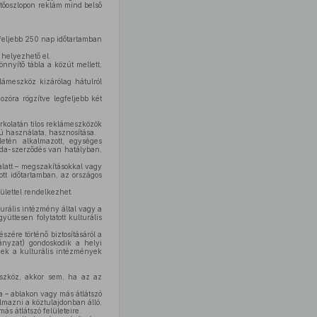
etőoszlopon reklám mind belső
gfeljebb 250 nap időtartamban
 helyezhető el.
nnyítő tábla a közút mellett,
meszköz kizárólag hátulról
óra rögzítve legfeljebb két
urkolatán tilos reklámeszközök
ú használata, hasznosítása.
letén alkalmazott, egységes
zda-szerződés van hatályban,
alatt – megszakításokkal vagy
tt időtartamban, az országos
ülettel rendelkezhet.
urális intézmény által vagy a
üttesen folytatott kulturális
szére történő biztosításáról a
ányzat) gondoskodik a helyi
knek a kulturális intézmények
eszköz, akkor sem, ha az az
a – ablakon vagy más átlátszó
almazni a köztulajdonban álló,
s átlátszó felületeire.