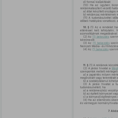
d)
formai kialakítását.
(10)
Ha az ügyben bizonyí
reklámkatasztert vezető ható
a)
által készített országos 
b)
reklámzaj mértékének meg
(11)
A tudomásulvétel időbe
időbeli hatályára vonatkozó,
10. §
(1)
Az e rendelet hat
eltéréssel kell lefolytatn
azonosítójának megadásával i
(2)
Az
(1) bekezdés
szerin
kérelmezőt.
(3)
Az
(1) bekezdés
szerin
Nemzeti Média- és Hírközlési
(4)
Az
(1) bekezdés
szerint
11. §
(1)
A reklámok közzétét
(2)
A járási hivatal a
Mépt
szempontok mellett mérlegeli
a)
a jogsértés milyen mér
megőrzését vagy teremtését 
b)
a szabálytalanul kihelye
(3)
A járási hivatal a tu
tudomásulvételt, ha
a)
a reklámeszköz veszélyes
b)
az épített környezet vag
c)
a környező építmények m
(4)
Ha az ellenőrzés sikere
és vármegyei kormányhivatal 
7.
A köz