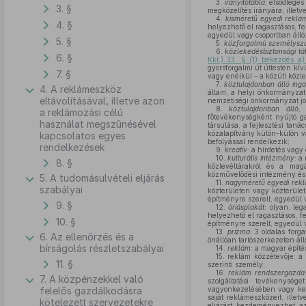
3.
irányítótábla:
elsődleges 
3. §
megközelítés irányára, illetv
4.
kisméretű egyedi reklá
4. §
helyezhető el ragasztásos, fes
egyedül vagy csoportban álló
5. §
5.
közforgalmú személyszáll
6.
közlekedésbiztonsági tá
6. §
Kkt.) 33. § (1) bekezdés a)
gyorsforgalmi út úttesten kí
7. §
vagy enélkül – a közúti közle
7.
köztulajdonban álló inga
4. A reklámeszköz
állam, a helyi önkormányzat,
eltávolításával, illetve azon
nemzetiségi önkormányzat jog
8.
köztulajdonban álló,
a reklámozási célú
főtevékenységként nyújtó g
használat megszűnésével
társulása, a fejlesztési tan
közalapítvány külön-külön v
kapcsolatos egyes
befolyással rendelkezik;
rendelkezések
9.
kreatív:
a hirdetés vagy e
10.
kulturális intézmény:
a 
8. §
közlevéltárakról és a mag
közművelődési intézmény és k
5. A tudomásulvételi eljárás
11.
nagyméretű egyedi rek
szabályai
közterületen vagy közterület
építményre szerelt, egyedül v
9. §
12.
óriásplakát:
olyan, leg
helyezhető el ragasztásos, fe
10. §
építményre szerelt, egyedül v
13.
prizma:
3 oldalas forga
6. Az ellenőrzés és a
önállóan tartószerkezeten áll
bírságolás részletszabályai
14.
reklám:
a magyar építés
15.
reklám közzétevője: a g
11. §
szerinti személy;
16.
reklám rendszergazda
7. A közpénzekkel való
szolgáltatási tevékenység
felelős gazdálkodásra
vagyonkezelésében vagy keze
saját reklámeszközeit, ille
kötelezett szervezetekre
eljárást kezdeményezhet azo