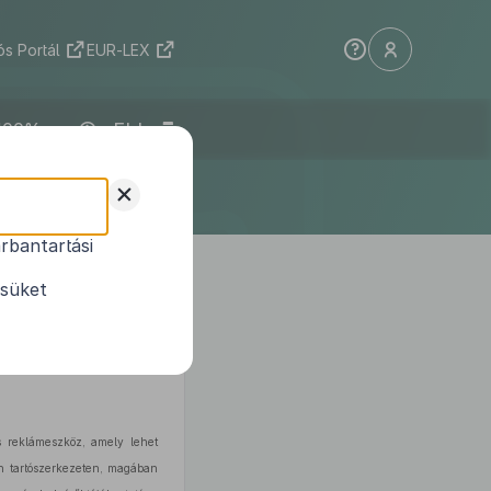
s Portál
EUR-LEX
ELI
+
rbantartási
ról
ésüket
tt felhatalmazás alapján,
az
is reklámeszköz, amely lehet
an tartószerkezeten, magában