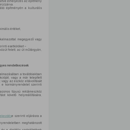
lletve elhelyezés az építmény
örülzárva.
lló építményén a kulturális
imális értéket,
alkalmazottal megegyező vagy
erinti esetköröket –
 közút felett, az út műtárgyán,
egyes rendelkezések
lkalmazásában a továbbiakban
ióját, vagy a már telepített
vagy az eszköz eltávolítását
z e kormányrendelet szerinti
l azonos típusú reklámeszköz
t követő helyreállítására,
bekezdés
e szerinti eljárásra a
ányrendeletben meghatározott
és a digitális szolgáltatások