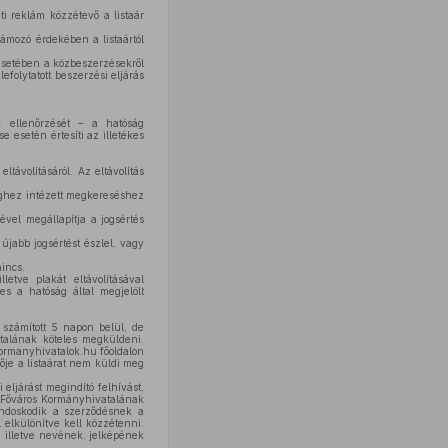
ti reklám közzétevő a listaár
lámozó érdekében a listaártól
 esetében a közbeszerzésekről
efolytatott beszerzési eljárás
k ellenőrzését – a hatóság
e esetén értesíti az illetékes
távolításáról. Az eltávolítás
éghez intézett megkereséshez
ével megállapítja a jogsértés
újabb jogsértést észlel, vagy
incs.
letve plakát eltávolításával
es a hatóság által megjelölt
 számított 5 napon belül, de
talának köteles megküldeni.
ormanyhivatalok.hu főoldalon
vője a listaárat nem küldi meg
eljárást megindító felhívást,
t Főváros Kormányhivatalának
ndoskodik a szerződésnek a
 elkülönítve kell közzétenni.
illetve nevének, jelképének