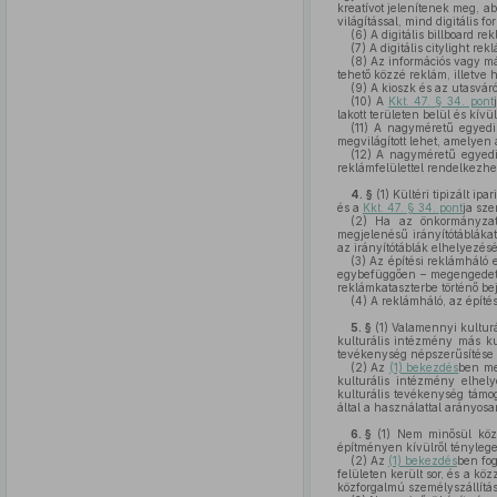
kreatívot jelenítenek meg, a
világítással, mind digitális 
(6)
A digitális billboard re
(7)
A digitális citylight re
(8)
Az információs vagy má
tehető közzé reklám, illetve 
(9)
A kioszk és az utasváró
(10)
A
Kkt. 47. § 34. pont
lakott területen belül és kívü
(11)
A nagyméretű egyedi 
megvilágított lehet, amelyen 
(12)
A nagyméretű egyedi r
reklámfelülettel rendelkezhe
4. §
(1)
Kültéri tipizált ip
és a
Kkt. 47. § 34. pont
ja sze
(2)
Ha az önkormányzat re
megjelenésű irányítótábláka
az irányítótáblák elhelyezés
(3)
Az építési reklámháló e
egybefüggően – megengedett
reklámkataszterbe történő be
(4)
A reklámháló, az építés
5. §
(1)
Valamennyi kulturál
kulturális intézmény más kul
tevékenység népszerűsítése c
(2)
Az
(1) bekezdés
ben meg
kulturális intézmény elhel
kulturális tevékenység támog
által a használattal arányosa
6. §
(1)
Nem minősül közte
építményen kívülről ténylege
(2)
Az
(1) bekezdés
ben fog
felületen került sor, és a kö
közforgalmú személyszállítás