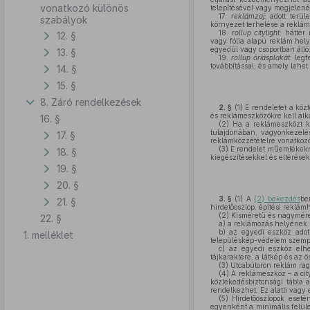
vonatkozó különös
telepítésével vagy megjelenés
17.
reklámzaj:
adott terül
szabályok
környezet terhelése a reklám 
18.
rollup
citylight
:
háttér
12. §
vagy fólia alapú reklám helye
egyedül vagy csoportban álló
13. §
19.
rollup
óriásplakát:
legf
továbbítással, és amely lehet
14. §
15. §
8. Záró rendelkezések
2. §
(1)
E rendeletet a közt
és reklámeszközökre kell alk
16. §
(2)
Ha a reklámeszközt köz
tulajdonában, vagyonkezelés
17. §
reklámközzétételre vonatkozó
(3)
E rendelet műemlékekre
18. §
kiegészítésekkel és eltérések
19. §
20. §
3. §
(1)
A
(2) bekezdés
be
21. §
hirdetőoszlop, építési reklám
(2)
Kisméretű és nagyméret
22. §
a)
a reklámozás helyének k
b)
az egyedi eszköz adot
1. melléklet
településkép-védelem szempo
c)
az egyedi eszköz elhel
tájkaraktere, a látkép és az 
(3)
Utcabútoron reklám rag
(4)
A reklámeszköz – a city
közlekedésbiztonsági tábla 
rendelkezhet. Ez alatti vagy 
(5)
Hirdetőoszlopok eset
egyenként a minimális felül