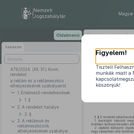
Nemzeti
Magyar 
Jogszabálytár
Ugrás
Oldalmenü
a
tartalomra
Szerkezet
Figyelem!
Tisztelt Felhasz
476/2024. (XII. 31.) Korm.
a 
munkák miatt a 
rendelet
kapcsolatmegsza
a reklám és a reklámeszköz
köszönjük!
elhelyezésének szabályairól
1. Értelmező rendelkezések
A Kormány a magyar épít
1. §
Alaptörvény 15. cikk (1) beke
2. A rendelet hatálya
2. §
1. §
E rendelet alkalmazás
3. A reklámok és
1.
backlight
:
hátulról megv
önállóan tartószerkezeten áll
reklámeszközök
2.
digitális
billboard
:
digitá
elhelyezésének szabályai
vagy csoportban álló rekláme