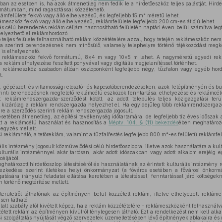
bban az esetben is, ha azok átmenetileg nem fedik le a hirdetőeszköz teljes palástját. Hird
formátumban, mind ragasztással közzétehető.
klámfelülete fekvő vagy álló elhelyezésű, és legfeljebb 15 m² méretű lehet.
klámeszköz fekvő vagy álló elhelyezésű, reklámfelülete legfeljebb 200 cm-es átlójú lehet.
s célú berendezés reklám céljára hasznosítható felületén naptári éven belül számítva le
helyezhető el reklámhordozó.
 teljes felülete felhasználható reklám közzétételére azzal, hogy tetején reklámeszköz nem
ja szerinti berendezésnek nem minősülő, valamely telephelyre történő tájékozódást megkö
l is elhelyezhető.
reklámeszköz fekvő formátumú, 8×4 m vagy 10×5 m lehet. A nagyméretű egyedi reklá
a reklám elhelyezése feszített ponyvával vagy digitális megjelenítéssel történhet.
eklámeszköz szabadon állóan oszloponként legfeljebb négy, tűzfalon vagy egyéb hordoz
t.
ari, gépészeti és villamossági elosztó- és kapcsolóberendezéseken, azok felépítményén és b
rinti berendezésnek megfelelő reklámcélú eszközök fenntartása, elhelyezése és reklámcél
klámrendszergazda-szerződést kötött, az adott település teljes közigazgatási terü
t kizárólag a reklám rendszergazda helyezhet el. Ha egyidejűleg több reklámrendszerga
ére a szerződés szerinti reklám rendszergazda jogosult.
setében átmenetileg, az építési tevékenység időtartamára, de legfeljebb tíz éves időszak 
 a reklámcélú használat és hasznosítás a
Méptv. 104. § (11) bekezdés
ében meghatározo
jegyzés mellett.
i reklámháló, a tetőreklám, valamint a tűzfalfestés legfeljebb 800 m²-es felületű reklámfel
is intézmény jogosult közművelődési célú hirdetőoszlopra, illetve azok használatára a kult
turális intézménnyel akár tartósan, akár adott időszakban vagy adott alkalom erejéig egy
éljából.
határozott hirdetőoszlop létesítéséről és használatának az érintett kulturális intézmény ré
yezkedése szerint illetékes helyi önkormányzat (a főváros esetében a fővárosi önkorm
atására irányuló feladatai ellátása keretében a létesítéssel, fenntartással járó költsége
n történő megtérítése mellett.
rületről láthatónak az építményen belül közzétett reklám, illetve elhelyezett reklám
sen látható.
lalt szabály alól kivételt képez, ha a reklám közzétételére – reklámeszközként felhasználv
zzétett reklám az építményen kívülről ténylegesen látható. Ezt a rendelkezést nem kell alk
i szolgáltatás nyújtását végző szervezetek üzemeltetésében lévő építmények ablakaira és má