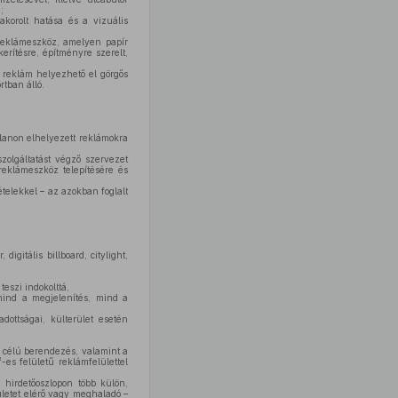
;
korolt hatása és a vizuális
 reklámeszköz, amelyen papír
kerítésre, építményre szerelt,
 reklám helyezhető el görgős
rtban álló.
tlanon elhelyezett reklámokra
zolgáltatást végző szervezet
reklámeszköz telepítésére és
telekkel – az azokban foglalt
digitális billboard, citylight,
 teszi indokolttá,
mind a megjelenítés, mind a
ottságai, külterület esetén
s célú berendezés, valamint a
-es felületű reklámfelülettel
 hirdetőoszlopon több külön,
letet elérő vagy meghaladó –