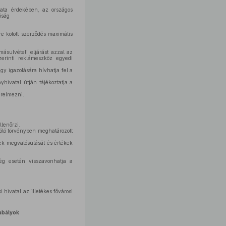
lata érdekében, az országos
óság
e kötött szerződés maximális
ásulvételi eljárást azzal az
zerinti reklámeszköz egyedi
gy igazolására hívhatja fel a
yhivatal útján tájékoztatja a
érelmezni.
lenőrzi.
zóló törvényben meghatározott
ek megvalósulását és értékek
ség esetén visszavonhatja a
hivatal az illetékes fővárosi
abályok