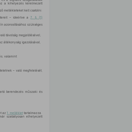
oz a kihelyezés kérelmezett
 mellékleteket kell csatolni:
tereit – ideértve a
7. § (1)
zín azonosításához szükséges
való távolság megjelölésével,
az állékonyság igazolásával,
és, valamint
eletnek – való megfelelését,
tartó berendezés műszaki és
et az
1. melléklet
tartalmazza.
már szabályosan elhelyezett