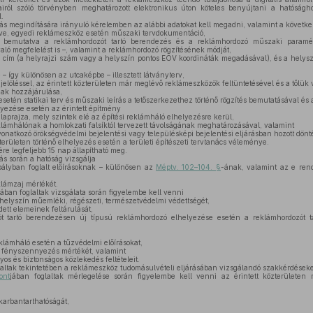
iról szóló törvényben meghatározott elektronikus úton köteles benyújtani a hatóságh
.
ás megindítására irányuló kérelemben az alábbi adatokat kell megadni, valamint a következő
ve, egyedi reklámeszköz esetén műszaki tervdokumentáció,
 bemutatva a reklámhordozót tartó berendezés és a reklámhordozó műszaki paramé
aló megfelelést is –, valamint a reklámhordozó rögzítésének módját,
cím (a helyrajzi szám vagy a helyszín pontos EOV koordináták megadásával), és a helys
– így különösen az utcaképbe – illesztett látványterv,
jelöléssel, az érintett közterületen már meglévő reklámeszközök feltüntetésével és a tőlük 
nak hozzájárulása,
setén statikai terv és műszaki leírás a tetőszerkezethez történő rögzítés bemutatásával és 
lyezése esetén az érintett építmény
aprajza, mely szintek elé az építési reklámháló elhelyezésre kerül,
klámhálónak a homlokzati falsíktól tervezett távolságának meghatározásával, valamint
onatkozó örökségvédelmi bejelentési vagy településképi bejelentési eljárásban hozott dönt
 területen történő elhelyezés esetén a területi építészeti tervtanács véleménye.
ére legfeljebb 15 nap állapítható meg.
ás során a hatóság vizsgálja
ályban foglalt előírásoknak – különösen az
Méptv. 102–104. §
-ának, valamint az e rend
klámzaj mértékét.
jában foglaltak vizsgálata során figyelembe kell venni
helyszín műemléki, régészeti, természetvédelmi védettségét,
dett elemeinek feltárulását,
 tartó berendezésen új típusú reklámhordozó elhelyezése esetén a reklámhordozót 
,
klámháló esetén a tűzvédelmi előírásokat,
a fényszennyezés mértékét, valamint
os és biztonságos közlekedés feltételeit.
laltak tekintetében a reklámeszköz tudomásulvételi eljárásában vizsgálandó szakkérdések
ont
jában foglaltak mérlegelése során figyelembe kell venni az érintett közterületen 
karbantarthatóságát,