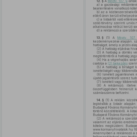
12. §
A
Méptv. 107. §
-ának 
a)
a gazdasági reklámtevék
bejelentésére vonatkozó köte
b)
az a közbeszerzésekről 
eltérő áron került elhelyezés
c)
a listaártól való eltéré
szóló törvény szerinti uniós 
alkalmazása nélkül került sor
d)
a reklámozó a szerződés
13. §
(1)
A
Méptv. 107.
kezdeményezése alapján, szüks
hatóságot, amely a jelzés ala
(2)
A hatóság eljárása hiva
(3)
A hatóság a döntés végr
megtörténtéről a hatóság jeg
(4)
Ha a végrehajtás sorá
csatolja a
(2) bekezdés
szerin
(5)
A hatóság a bírságot ki
ismételtségét vagy többrendb
(6)
Ismételt jogsértésnek m
újabb jogsértésről szerez tud
(7)
Ismételt vagy többrendb
(8)
A reklámozó, illetve 
összefüggésben felmerült kö
számlaszámra befizetni.
14. §
(1)
A reklám közzét
legkésőbb a listaár alapjá
Budapest Főváros Kormányhiv
történő közzétételéről. A lis
Budapest Főváros Kormányhiv
(2)
A reklámozó a szerződés
valamint az eljárás eredmén
köteles megküldeni. Budap
www.kormanyhivatalok.hu főol
Amennyiben a reklámozó a s
felhasználásával vagy tevék