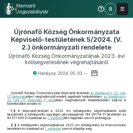
Nemzeti
Jogszabálytár
Újrónafő Község Önkormányzata
Képviselő-testületének 5/2024. (V.
2.) önkormányzati rendelete
Újrónafő Község Önkormányzatának 2023. évi
költségvetésének végrehajtásáról
Hatályos: 2024. 05. 03. –
Újrónafő Község Önkormányzata Képviselő-testülete
az Alaptörvény 32. cikk
(2) bekezdés
ében meghatározott eredeti jogalkotói hatáskörében,
az Alaptörvény
32. cikk (1) bekezdés f) pont
jában meghatározott feladatkörében eljárva a
következőket rendeli el:
1. §
A képviselő-testület a 2023. évi költségvetés végrehajtásáról szóló
beszámolót a költségvetés egységes pénzalapjának 184.251.114 Ft bevétellel és
83.577.699 Ft kiadással az
1. melléklet
ben foglaltak szerint jóváhagyja.
2. §
A költségvetés végrehajtásának 2023. évi költségvetési és finanszírozási
bevételeit és kiadásait az
1. melléklet
szerint állapítja meg.