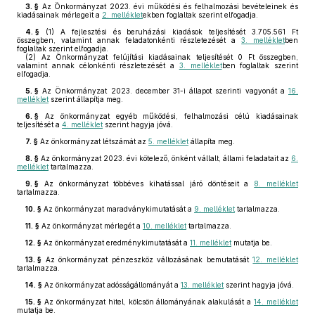
3. §
Az Önkormányzat 2023. évi működési és felhalmozási bevételeinek és
kiadásainak mérlegeit a
2. melléklet
ekben foglaltak szerint elfogadja.
4. §
(1)
A fejlesztési és beruházási kiadások teljesítését 3.705.561 Ft
összegben, valamint annak feladatonkénti részletezését a
3. melléklet
ben
foglaltak szerint elfogadja.
(2)
Az Önkormányzat felújítási kiadásainak teljesítését 0 Ft összegben,
valamint annak célonkénti részletezését a
3. melléklet
ben foglaltak szerint
elfogadja.
5. §
Az Önkormányzat 2023. december 31-i állapot szerinti vagyonát a
16.
melléklet
szerint állapítja meg.
6. §
Az önkormányzat egyéb működési, felhalmozási célú kiadásainak
teljesítését a
4. melléklet
szerint hagyja jóvá.
7. §
Az önkormányzat létszámát az
5. melléklet
állapíta meg.
8. §
Az önkormányzat 2023. évi kötelező, önként vállalt, állami feladatait az
6.
melléklet
tartalmazza.
9. §
Az önkormányzat többéves kihatással járó döntéseit a
8. melléklet
tartalmazza.
10. §
Az önkormányzat maradványkimutatását a
9. melléklet
tartalmazza.
11. §
Az önkormányzat mérlegét a
10. melléklet
tartalmazza.
12. §
Az önkormányzat eredménykimutatását a
11. melléklet
mutatja be.
13. §
Az önkormányzat pénzeszköz változásának bemutatását
12. melléklet
tartalmazza.
14. §
Az önkormányzat adósságállományát a
13. melléklet
szerint hagyja jóvá.
15. §
Az önkormányzat hitel, kölcsön állományának alakulását a
14. melléklet
mutatja be.