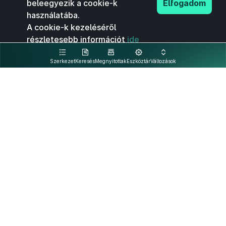
beleegyezik a cookie-k
Elfogadom
használatába.
A cookie-k kezeléséről
részletesebb információt
ide
kattintva olvashat.
Szerkezet
Keresés
Megnyitottak
Eszköztár
Változások
Kapcsolat
Felhasználási feltételek