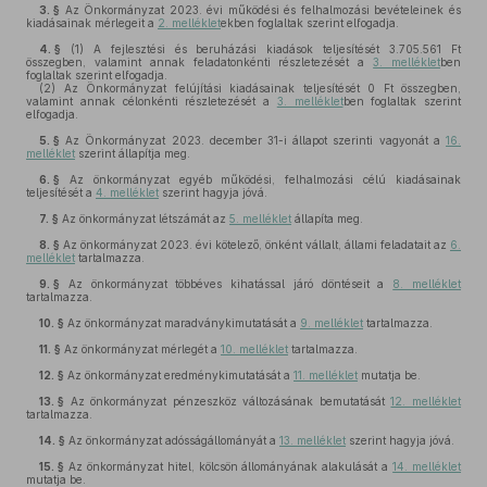
3. §
Az Önkormányzat 2023. évi működési és felhalmozási bevételeinek és
kiadásainak mérlegeit a
2. melléklet
ekben foglaltak szerint elfogadja.
4. §
(1)
A fejlesztési és beruházási kiadások teljesítését 3.705.561 Ft
összegben, valamint annak feladatonkénti részletezését a
3. melléklet
ben
foglaltak szerint elfogadja.
(2)
Az Önkormányzat felújítási kiadásainak teljesítését 0 Ft összegben,
valamint annak célonkénti részletezését a
3. melléklet
ben foglaltak szerint
elfogadja.
5. §
Az Önkormányzat 2023. december 31-i állapot szerinti vagyonát a
16.
melléklet
szerint állapítja meg.
6. §
Az önkormányzat egyéb működési, felhalmozási célú kiadásainak
teljesítését a
4. melléklet
szerint hagyja jóvá.
7. §
Az önkormányzat létszámát az
5. melléklet
állapíta meg.
8. §
Az önkormányzat 2023. évi kötelező, önként vállalt, állami feladatait az
6.
melléklet
tartalmazza.
9. §
Az önkormányzat többéves kihatással járó döntéseit a
8. melléklet
tartalmazza.
10. §
Az önkormányzat maradványkimutatását a
9. melléklet
tartalmazza.
11. §
Az önkormányzat mérlegét a
10. melléklet
tartalmazza.
12. §
Az önkormányzat eredménykimutatását a
11. melléklet
mutatja be.
13. §
Az önkormányzat pénzeszköz változásának bemutatását
12. melléklet
tartalmazza.
14. §
Az önkormányzat adósságállományát a
13. melléklet
szerint hagyja jóvá.
15. §
Az önkormányzat hitel, kölcsön állományának alakulását a
14. melléklet
mutatja be.