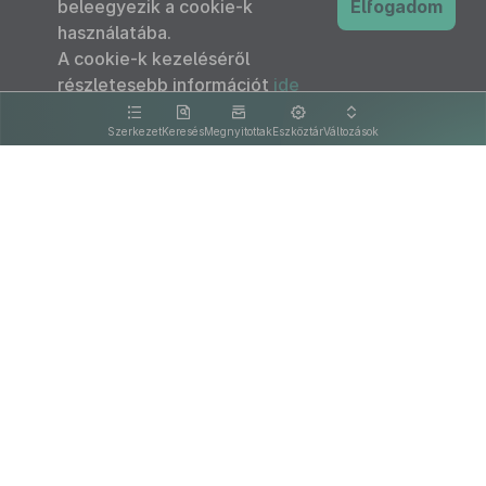
beleegyezik a cookie-k
Elfogadom
használatába.
A cookie-k kezeléséről
részletesebb információt
ide
kattintva olvashat.
Szerkezet
Keresés
Megnyitottak
Eszköztár
Változások
Kapcsolat
Felhasználási feltételek