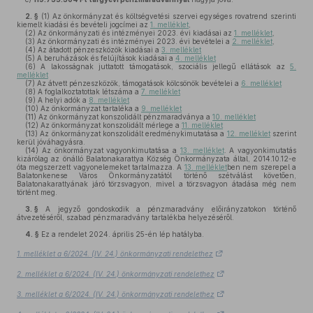
2. §
(1)
Az önkormányzat és költségvetési szervei egységes rovatrend szerinti
kiemelt kiadási és bevételi jogcímei az
1. melléklet
,
(2)
Az önkormányzati és intézményei 2023. évi kiadásai az
1. melléklet
,
(3)
Az önkormányzati és intézményei 2023. évi bevételei a
2. melléklet
,
(4)
Az átadott pénzeszközök kiadásai a
3. melléklet
(5)
A beruházások és felújítások kiadásai a
4. melléklet
(6)
A lakosságnak juttatott támogatások, szociális jellegű ellátások az
5.
melléklet
(7)
Az átvett pénzeszközök, támogatások kölcsönök bevételei a
6. melléklet
(8)
A foglalkoztatottak létszáma a
7. melléklet
(9)
A helyi adók a
8. melléklet
(10)
Az önkormányzat tartaléka a
9. melléklet
(11)
Az önkormányzat konszolidált pénzmaradványa a
10. melléklet
(12)
Az önkormányzat konszolidált mérlege a
11. melléklet
(13)
Az önkormányzat konszolidált eredménykimutatása a
12. melléklet
szerint
kerül jóváhagyásra.
(14)
Az önkormányzat vagyonkimutatása a
13. melléklet
. A vagyonkimutatás
kizárólag az önálló Balatonakarattya Község Önkormányzata által, 2014.10.12-e
óta megszerzett vagyonelemeket tartalmazza. A
13. melléklet
ben nem szerepel a
Balatonkenese Város Önkormányzatától történő szétválást követően,
Balatonakarattyának járó törzsvagyon, mivel a törzsvagyon átadása még nem
történt meg.
3. §
A jegyző gondoskodik a pénzmaradvány előirányzatokon történő
átvezetéséről, szabad pénzmaradvány tartalékba helyezéséről.
4. §
Ez a rendelet 2024. április 25-én lép hatályba.
1. melléklet a 6/2024. (IV. 24.) önkormányzati rendelethez
2. melléklet a 6/2024. (IV. 24.) önkormányzati rendelethez
3. melléklet a 6/2024. (IV. 24.) önkormányzati rendelethez