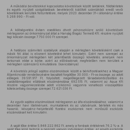
A
működési bevételekkel
kapcsolatos követelések
között lakbérek, földbérletek
és egyéb nyújtott szolgáltatások bevételeiről kiállított számlákból eredő vevői
követelések kerültek feltüntetésre, melyek 2023. december 31-i állományi értéke
5.268.990.- Ft volt.
A költségvetési évben esedékes
átvett pénzeszközre szóló követelések
mérlegsoron az önkormányzat által a Hanság Biogáz Termelő Kft. részére nyújtott
tagi kölcsön összege 7.750.000 Ft szerepel.
A hatályos számviteli szabályok alapján a mérlegben követelésként csak a
másik fél által is elismert követelést lehet kimutatni. Ezért nem szerepel az
önkormányzat mérlegében két jelentősebb összegű követelés, amelyek nem
tartoznak ebbe a körbe, azért az előírásoknak megfelelően nem kerültek a
mérlegben számszerű kimutatásra. (kavicsbánya)
A követelés jellegű sajátos elszámolások
között a bérkifizetésekhez a Magyar
Államkincstár rendelkezésére bocsátott forgótőke 30.000,- Ft-os összege, az adott
előlegek 39.591.917 Ft, folyósított, megelőlegezett társadalombiztosítási és
családtámogatási ellátások elszámámolása 692.515 Ft, valamint az Aqua Kft
részére vagyonkezelésbe adott víziközmű vagyonra vonatkozó visszapótlási
kötelezettség összege szerepel 72.621.036 Ft.
Az
egyéb sajátos elszámolások
mérlegsoron az áfa elszámolásához, valamint a
december havi illetmények, munkabérek és az utalványok, bérletek és más
hasonló, készpénz-helyettesítő fizetési eszköznek nem minősülő eszközök
elszámolásait kell kimutatni.
A saját tőke értéke 5.848.222.862 Ft, amely a források értékének 76,2 %-a. A
saját tőke közé tartozik a nemzeti vagyon induláskori értéke, az egyéb eszközök