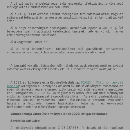
A zárszámadási rendelettervezet előterjesztésekor tájékoztatásul a következő
mérlegeket és kimutatásokat kell bemutatni:
a)
a 24. § (4) bekezdése szerinti mérlegeket, kimutatásokat azzal, hogy az
előirányzat felhasználási terven a pénzeszközök változásának bemutatását kell
érteni,
b)
a helyi önkormányzat adósságának állományát lejárat, a Gst. 8. § (2)
bekezdése szerinti adósságot keletkeztető ügyletek, bel- és külföldi irányú
kötelezettségek szerinti bontásban,
c)
a vagyonkimutatást, és
d)
a helyi önkormányzat tulajdonában álló gazdálkodó szervezetek
működéséből származó kötelezettségeket, a részesedések alakulását.
A jogszabályok által kötelezően előírt tételeket, azok részletezését és további
információkat az előterjesztés mellékletei ill. a rendelet-tervezet mutatják be.
A 2023. évi költségvetést a Képviselő-testület az
1/2023. (II.15.) önkormányzati
rendelet
ével fogadta el, amelynek az adott év utolsó előirányzat-módosítása az
éves költségvetés végrehajtásáról szóló beszámoló előterjesztését megelőzően
került elfogadásra. A 2023. évi költségvetési év során két alkalommal előirányzat
módosítás, illetve előirányzat átcsoportosítás történt. Az előirányzat-módosítások
tételesen kerültek bemutatásra, külön részletezve a központi intézkedés
hatására, a felügyeleti szervi hatáskörben, illetve az intézményvezetői
hatáskörben történt a módosításokat, átcsoportosításokat.
Jánossomorja Város Önkormányzatának 2023. évi gazdálkodása:
Bevételek alakulása:
A költségvetés elfogadásakor 3.196.937.668 Ft bevétellel és kiadással