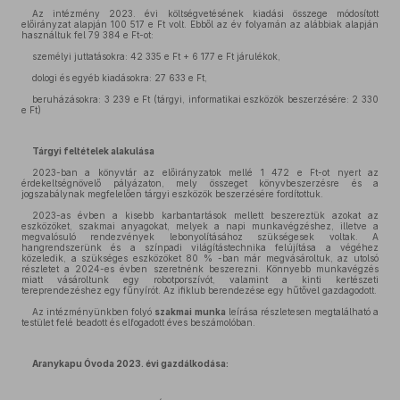
Az intézmény 2023. évi költségvetésének kiadási összege módosított
előirányzat alapján 100 517 e Ft volt. Ebből az év folyamán az alábbiak alapján
használtuk fel 79 384 e Ft-ot:
személyi juttatásokra: 42 335 e Ft + 6 177 e Ft járulékok,
dologi és egyéb kiadásokra: 27 633 e Ft,
beruházásokra: 3 239 e Ft (tárgyi, informatikai eszközök beszerzésére: 2 330
e Ft)
Tárgyi feltételek alakulása
2023-ban a könyvtár az előirányzatok mellé 1 472 e Ft-ot nyert az
érdekeltségnövelő pályázaton, mely összeget könyvbeszerzésre és a
jogszabálynak megfelelően tárgyi eszközök beszerzésére fordítottuk.
2023-as évben a kisebb karbantartások mellett beszereztük azokat az
eszközöket, szakmai anyagokat, melyek a napi munkavégzéshez, illetve a
megvalósuló rendezvények lebonyolításához szükségesek voltak. A
hangrendszerünk és a színpadi világítástechnika felújítása a végéhez
közeledik, a szükséges eszközöket 80 % -ban már megvásároltuk, az utolsó
részletet a 2024-es évben szeretnénk beszerezni. Könnyebb munkavégzés
miatt vásároltunk egy robotporszívót, valamint a kinti kertészeti
tereprendezéshez egy fűnyírót. Az ifiklub berendezése egy hűtővel gazdagodott.
Az intézményünkben folyó
szakmai munka
leírása részletesen megtalálható a
testület felé beadott és elfogadott éves beszámolóban.
Aranykapu Óvoda 2023. évi gazdálkodása: