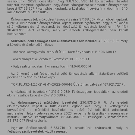
számoltunk. 2023. december 31-ig 3.871.553.590 Ft költségvetési bevétel
teljesült, melynek legfőbb oka, hogy állami támogatásra az eredeti előirányzathoz
képest 97.168.507 Ft-tal többet kaptunk, a közhatalmi bevételink több mint 240
millió forinttal túl teljesültek.
Önkormányzatok működési támogatásaira
97.168.507 Ft-tal többet kaptunk
a 2023. évi eredeti előirányzatához képest, ennek legfőbb oka, hogy a működési
célú költségvetési támogatások és kiegészítő támogatások jogcímen (IPA 1%)
38.463.910 Ft-ot kaptunk, mely az eredeti költségvetésben nem került
betervezésre.
Működési célú támogatások államháztartáson belülről
45.296.115 Ft, mely
a következő tételekből áll össze:
- központi költségvetési szervtől (OEP, Kormányhivatal): 15.696.600 Ft
- önkormányzattól: óvoda működtetésre 18.559.515 Ft
- Pályázati támogatás (Twinning Town): 11.040.000 Ft
Az önkormányzat felhalmozási célú támogatások államháztartáson belülről
jogcímen 167.921.727 Ft-ot kapott.
TOP_PLUSZ-1.2.3-21-GM1-2022-00046 Útfelújítás pályázat 167.921.727 Ft
A közhatalmi bevételek 1.319.910.089 Ft összegben teljesültek, az eredeti
előirányzathoz képest + 247.910.089 Ft.
Az
önkormányzat működési bevételei
230.975.240 Ft. Az eredeti
előirányzathoz képest a túlteljesülés legfőbb oka, hogy a költségvetés
tervezésénél a működési bevételek az előző évi teljesítési adatoknak
megfelelően lettek betervezve, de a 2023. évben a térítési díjak megemelésre
kerültek, illetve kamatjóváírásra 88.349.390 Ft, költségek visszatérítésére
26.872.047 Ft-ot kaptunk.
Ingatlan értékesítésből 6.633.710 Ft bevételünk származott, mely a
felhalmozási bevételek
között szerepel.