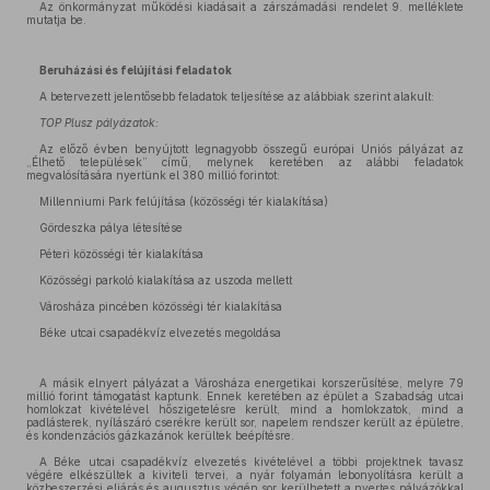
Az önkormányzat működési kiadásait a zárszámadási rendelet 9. melléklete
mutatja be.
Beruházási és felújítási feladatok
A betervezett jelentősebb feladatok teljesítése az alábbiak szerint alakult:
TOP Plusz pályázatok:
Az előző évben benyújtott legnagyobb összegű európai Uniós pályázat az
„Élhető települések” című, melynek keretében az alábbi feladatok
megvalósítására nyertünk el 380 millió forintot:
Millenniumi Park felújítása (közösségi tér kialakítása)
Gördeszka pálya létesítése
Péteri közösségi tér kialakítása
Közösségi parkoló kialakítása az uszoda mellett
Városháza pincében közösségi tér kialakítása
Béke utcai csapadékvíz elvezetés megoldása
A másik elnyert pályázat a Városháza energetikai korszerűsítése, melyre 79
millió forint támogatást kaptunk. Ennek keretében az épület a Szabadság utcai
homlokzat kivételével hőszigetelésre került, mind a homlokzatok, mind a
padlásterek, nyílászáró cserékre került sor, napelem rendszer került az épületre,
és kondenzációs gázkazánok kerültek beépítésre.
A Béke utcai csapadékvíz elvezetés kivételével a többi projektnek tavasz
végére elkészültek a kiviteli tervei, a nyár folyamán lebonyolításra került a
közbeszerzési eljárás és augusztus végén sor kerülhetett a nyertes pályázókkal