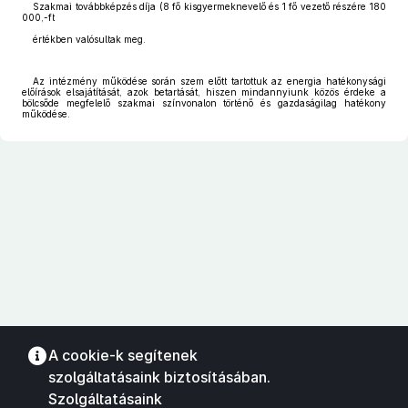
Szakmai továbbképzés díja (8 fő kisgyermeknevelő és 1 fő vezető részére 180
000,-ft
értékben valósultak meg.
Az intézmény működése során szem előtt tartottuk az energia hatékonysági
előírások elsajátítását, azok betartását, hiszen mindannyiunk közös érdeke a
bölcsőde megfelelő szakmai színvonalon történő és gazdaságilag hatékony
működése.
A cookie-k segítenek
szolgáltatásaink biztosításában.
Szolgáltatásaink