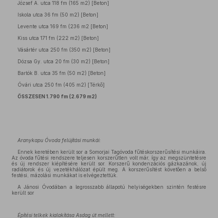
József A. utca 118 fm (165 m2) [Beton]
Iskola utca 36 fm (50 m2) [Beton]
Levente utca 169 fm (236 m2 [Beton]
Kiss utca 171 fm (222 m2) [Beton]
Vásártér utca 250 fm (350 m2) [Beton]
Dózsa Gy. utca 20 fm (30 m2) [Beton]
Bartók B. utca 35 fm (50 m2) [Beton]
Óvári utca 250 fm (405 m2) [Térkő]
ÖSSZESEN 1.790 fm (2.679 m2)
Aranykapu Óvoda felújítási munkái:
Ennek keretében került sor a Somorjai Tagóvoda fűtéskorszerűsítési munkáira.
Az óvoda fűtési rendszere teljesen korszerűtlen volt már, így az megszüntetésre
és új rendszer kiépítésére került sor. Korszerű kondenzációs gázkazánok, új
radiátorok és új vezetékhálózat épült meg. A korszerűsítést követően a belső
festési, mázolási munkákat is elvégeztettük.
A Jánosi Óvodában a legrosszabb állapotú helyiségekben szintén festésre
került sor
Építési telkek kialakítása Asdag út mellett: