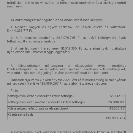
induláskori értéke és változásai, a felhalmozott eredmény és a mérleg szerinti
eredmény.
Az önkormányzat mérlegében ez az alábbi bontásban szerepel:
1. Nemzeti vagyon és egyéb eszközök induláskori értéke és változásai:
5.444.233.717 Ft
2. A felhalmozott eredmény 292.076.795 Ft, az előző költségvetési évek
felhalmozott eredményét mutatja.
3. A mérleg szerinti eredmény 111.912.350 Ft, az eredmény-kimutatásban
ilyen címen kimutatott összeggel egyezően.
A kötelezettségek mérlegsoron a költségvetési évben esedékes
kötelezettségeket, a költségvetési évet követően esedékes kötelezettségeket,
valamint a kötelezettség jellegű sajátos elszámolásokat kell kimutatni.
Jánossomorja Város Önkormányzat 2023. évi záró kötelezettség állományának
mérleg szerinti értéke 125.959.267 Ft, az alábbi részletezettségben:
Ft-ban
Költségvetési évben esedékes kötelezettségek
55.412.351
Költségvetési évet követően esedékes kötelezettségek
26.990.935
Kötelezettség jellegű sajátos elszámolások
43.555.981
Kötelezettségek
125.959.267
A költségvetési évet követően esedékes kötelezettségek
között a számlázott