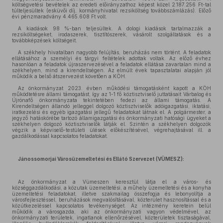
költségvetési bevételek az eredeti előirányzathoz képest közel 2.187.256 Ft-tal
túlteljesültek (esküvői díj, kormányhivatal rezsiköltség továbbszámlázás). Előző
évi pénzmaradvány 4.465.608 Ft volt.
A kiadások 98 %-ban teljesültek. A dologi kiadások tartalmazzák a
rezsiköltségeket, irodaszerek, tisztítószerek, vásárolt szolgáltatások és a
továbbképzések költségeit.
A székhely hivatalban nagyobb felújítás, beruházás nem történt. A feladatok
ellátásához a személyi és tárgyi feltételek adottak voltak. Az előző évhez
hasonlóan a feladatok újraszervezésével a feladatok ellátása zavartalan mind a
székhelyen, mind a kirendeltségen. Az elmúlt évek tapasztalatai alapján jól
működik a belső átszervezést követően a KÖH.
Az önkormányzat 2023. évben működési támogatásként kapott a KÖH
működtetésre állami támogatást, így az 1-1 fő köztisztviselő juttatásait Várbalog és
Újrónafő önkormányzata tekintetében fedezi az állami támogatás. A
Kirendeltségen állandó jelleggel dolgozó köztisztviselők adóigazgatási, iktatási,
iratkezelési és egyéb igazgatási jellegű feladatokat látnak el. A polgármester, a
jegyző hatáskörébe tartozó államigazgatási és önkormányzati hatósági ügyeket a
székhelyen dolgozó köztisztviselők látják el. Szintén a székhelyen dolgozók
végzik a képviselő-testületi ülések előkészítésével, végrehajtásával ill. a
gazdálkodással kapcsolatos feladatokat.
Jánossomorjai Városüzemeltetési és Ellátó Szervezet (VÜMESZ):
Az önkormányzat a Vümeszen keresztül látja el a város- és
községgazdálkodási, a közutak üzemeltetési, a műhely üzemeltetési és a konyha
üzemeltetési feladatokat, illetve szakmailag összefogja és lebonyolítja a
városfejlesztéssel, beruházások megvalósításával, közterület hasznosítással és a
közútkezeléssel kapcsolatos tevékenységet. Az intézmény keretein belül
működik a városgazda, aki az önkormányzati vagyon védelmével, az
önkormányzati területek, ingatlanok ellenőrzésével, közterületek tisztaságával,