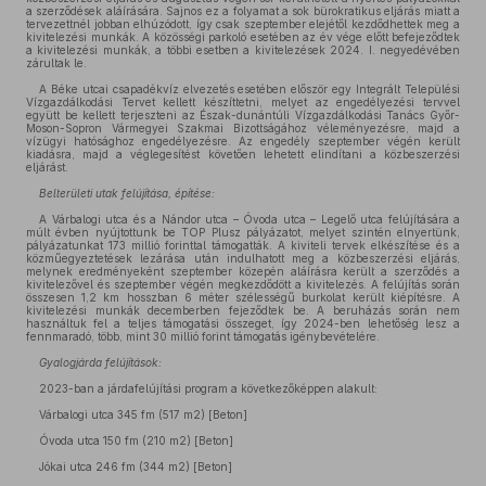
a szerződések aláírására. Sajnos ez a folyamat a sok bürokratikus eljárás miatt a
tervezettnél jobban elhúzódott, így csak szeptember elejétől kezdődhettek meg a
kivitelezési munkák. A közösségi parkoló esetében az év vége előtt befejeződtek
a kivitelezési munkák, a többi esetben a kivitelezések 2024. I. negyedévében
zárultak le.
A Béke utcai csapadékvíz elvezetés esetében először egy Integrált Települési
Vízgazdálkodási Tervet kellett készíttetni, melyet az engedélyezési tervvel
együtt be kellett terjeszteni az Észak-dunántúli Vízgazdálkodási Tanács Győr-
Moson-Sopron Vármegyei Szakmai Bizottságához véleményezésre, majd a
vízügyi hatósághoz engedélyezésre. Az engedély szeptember végén került
kiadásra, majd a véglegesítést követően lehetett elindítani a közbeszerzési
eljárást.
Belterületi utak felújítása, építése:
A Várbalogi utca és a Nándor utca – Óvoda utca – Legelő utca felújítására a
múlt évben nyújtottunk be TOP Plusz pályázatot, melyet szintén elnyertünk,
pályázatunkat 173 millió forinttal támogatták. A kiviteli tervek elkészítése és a
közműegyeztetések lezárása után indulhatott meg a közbeszerzési eljárás,
melynek eredményeként szeptember közepén aláírásra került a szerződés a
kivitelezővel és szeptember végén megkezdődött a kivitelezés. A felújítás során
összesen 1,2 km hosszban 6 méter szélességű burkolat került kiépítésre. A
kivitelezési munkák decemberben fejeződtek be. A beruházás során nem
használtuk fel a teljes támogatási összeget, így 2024-ben lehetőség lesz a
fennmaradó, több, mint 30 millió forint támogatás igénybevételére.
Gyalogjárda felújítások:
2023-ban a járdafelújítási program a következőképpen alakult:
Várbalogi utca 345 fm (517 m2) [Beton]
Óvoda utca 150 fm (210 m2) [Beton]
Jókai utca 246 fm (344 m2) [Beton]