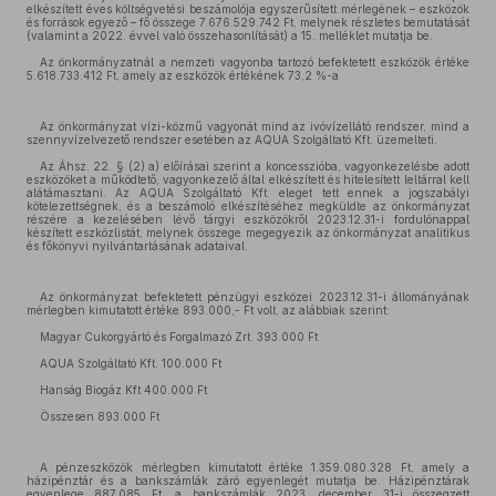
elkészített éves költségvetési beszámolója egyszerűsített mérlegének – eszközök
és források egyező – fő összege 7.676.529.742 Ft, melynek részletes bemutatását
(valamint a 2022. évvel való összehasonlítását) a 15. melléklet mutatja be.
Az önkormányzatnál a nemzeti vagyonba tartozó befektetett eszközök értéke
5.618.733.412 Ft, amely az eszközök értékének 73,2 %-a
Az önkormányzat vízi-közmű vagyonát mind az ivóvízellátó rendszer, mind a
szennyvízelvezető rendszer esetében az AQUA Szolgáltató Kft. üzemelteti.
Az Áhsz. 22. § (2) a) előírásai szerint a koncesszióba, vagyonkezelésbe adott
eszközöket a működtető, vagyonkezelő által elkészített és hitelesített leltárral kell
alátámasztani. Az AQUA Szolgáltató Kft. eleget tett ennek a jogszabályi
kötelezettségnek, és a beszámoló elkészítéséhez megküldte az önkormányzat
részére a kezelésében lévő tárgyi eszközökről 2023.12.31-i fordulónappal
készített eszközlistát, melynek összege megegyezik az önkormányzat analitikus
és főkönyvi nyilvántartásának adataival.
Az önkormányzat befektetett pénzügyi eszközei 2023.12.31-i állományának
mérlegben kimutatott értéke 893.000,- Ft volt, az alábbiak szerint:
Magyar Cukorgyártó és Forgalmazó Zrt. 393.000 Ft
AQUA Szolgáltató Kft. 100.000 Ft
Hanság Biogáz Kft 400.000 Ft
Összesen 893.000 Ft
A pénzeszközök mérlegben kimutatott értéke 1.359.080.328 Ft, amely a
házipénztár és a bankszámlák záró egyenlegét mutatja be. Házipénztárak
egyenlege 887.085 Ft, a bankszámlák 2023. december 31-i összegzett