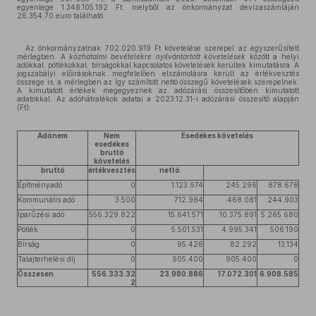
egyenlege 1.348.105.192 Ft, melyből az önkormányzat devizaszámláján
26.354,70 euro található.
Az önkormányzatnak 702.020.919 Ft követelése szerepel az egyszerűsített
mérlegben. A
közhatalmi bevételekre
nyilvántartott követelések
között a helyi
adókkal, pótlékokkal, bírságokkal kapcsolatos követelések kerültek kimutatásra. A
jogszabályi előírásoknak megfelelően elszámolásra került az értékvesztés
összege is, a mérlegben az így számított nettó összegű követelések szerepelnek.
A kimutatott értékek megegyeznek az adózárási összesítőben kimutatott
adatokkal. Az adóhátralékok adatai a 2023.12.31-i adózárási összesítő alapján
(Ft):
Adónem
Nem
Esedékes követelés
esedékes
bruttó
követelés
bruttó
értékvesztés
nettó
Építményadó
0
1.123.974
245.296
878.678
Kommunális adó
3.500
712.984
468.081
244.903
Iparűzési adó
556.329.822
15.641.571
10.375.891
5.265.680
Pótlék
0
5.501.531
4.995.341
506.190
Bírság
0
95.426
82.292
13.134
Talajterhelési díj
0
905.400
905.400
0
Összesen
556.333.32
23.980.886
17.072.301
6.908.585
2