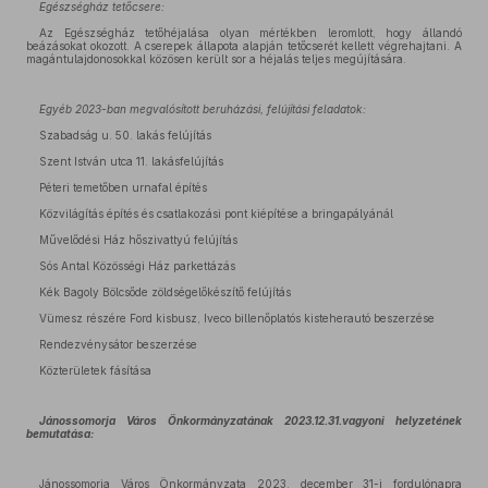
Egészségház tetőcsere:
Az Egészségház tetőhéjalása olyan mértékben leromlott, hogy állandó
beázásokat okozott. A cserepek állapota alapján tetőcserét kellett végrehajtani. A
magántulajdonosokkal közösen került sor a héjalás teljes megújítására.
Egyéb 2023-ban megvalósított beruházási, felújítási feladatok:
Szabadság u. 50. lakás felújítás
Szent István utca 11. lakásfelújítás
Péteri temetőben urnafal építés
Közvilágítás építés és csatlakozási pont kiépítése a bringapályánál
Művelődési Ház hőszivattyú felújítás
Sós Antal Közösségi Ház parkettázás
Kék Bagoly Bölcsőde zöldségelőkészítő felújítás
Vümesz részére Ford kisbusz, Iveco billenőplatós kisteherautó beszerzése
Rendezvénysátor beszerzése
Közterületek fásítása
Jánossomorja Város Önkormányzatának 2023.12.31.vagyoni helyzetének
bemutatása:
Jánossomorja Város Önkormányzata 2023. december 31-i fordulónapra