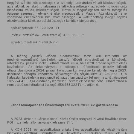
tárgyévi szállítói kötelezettségek, a személyi juttatásokra vállalt kötelezettségek,
az ellátottak pénzbeli juttatásaira vállalt kötelezettségek, az egyéb működési célú
kiadásokra vállalt kötelezettségek, illetve a megelőlegezett állami támogatás
összege szerepel melynek értéke megegyezik a Magyar Államkincstár erre
vonatkozó értesítőjében kimutatott összeggel
.
A
kötelezettség jellegű sajátos
elszámolások
között az alábbi összegek kerültek kimutatásra:
adótúlfizetések: 38.920.920.- Ft
letétek, biztosítékok (letéti számla): 3.365.189,- Ft
egyéb túlfizetések: 1.269.872 Ft
A mérleg
passzív időbeli elhatárolások
soron kell kimutatni az
eredményszemléletű bevételek passzív időbeli elhatárolását, a költségek,
ráfordítások passzív időbeli elhatárolását és a halasztott eredményszemléletű
bevételeket. Az önkormányzat a költségek, ráfordítások passzív időbeli
elhatárolás soron a 2024. január hónapban könyvelésre kerülő, de még a 2023.
december hónapra vonatkozó bérköltséget és bérjárulékot 40.239.883 Ft, a
halasztott bevételek a megkapott pályázati támogatások fel nemhasznált összegét
1.105.774.408 Ft,az eredményszemléletű bevételek passzív időbeli elhatárolása a
nem esedékes hátralékot összegét 556.333.322 Ft mutatják ki.
Jánossomorjai Közös Önkormányzati Hivatal 2023. évi gazdálkodása:
A 2023. évben a Jánossomorjai Közös Önkormányzati Hivatal (továbbiakban:
KÖH) személyi állományának létszáma 21 fő
A KÖH 2023. évi gazdálkodása a takarékos gazdálkodásnak köszönhetően
kiegyensúlyozottnak tekinthető. A bevételek 100%-ban teljesültek. A