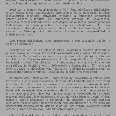
illegális hulladéklerakók felderítésével, illetve városi rendezvények
lebonyolításának támogatásával kapcsolatos feladatokat lát el.
2023-ban a legjelentősebb feladatot a TOP Plusz pályázatok előkészítése,
tervek elkészíttetése, közbeszerzés lebonyolítása és a kivitelezési munkák
megvalósítása jelentette. Pályázatot nyertünk a Városháza energetikai
korszerűsítésére, Milleniumi Park felújítására, közösségi tér kialakítására,
Gördeszka pálya létesítésére, Péteri közösségi tér kialakítására, Közösségi parkoló
kialakítására, Városháza pincében közösségi tér kialakítására, Béke utcai
csapadékvíz elvezetés megoldására, illetve a Nándor-Óvoda-Legelő utca,
valamint a Várbalogi utca felújítására. Szeptemberben megkezdődtek a
kivitelezési munkák.
Ezek mellett előkészítettünk és lebonyolítottunk több beszerzési eljárást is
ebben az időszakban:
Beszerzésre kerültek az általános iskola, valamint a bölcsőde udvarára a
játszóeszközök. A Somorjai Óvoda fűtéskorszerűsítésének, valamint festésének,
és a Jánosi Óvoda festésének beszerzési eljárásait is lefolytattuk, a felújítási
munkák a nyár folyamán befejeződtek. Szintén megvalósult a 6/1, 6/3 hrsz-ú
ingatlanok viziközmű beruházásai is. A bringapálya megvilágítása és a terület
áramellátása is kiépítésre került. Befejeződött a Szabadság u. 37. homlokzat
rekonstrukciója, a Művelődési Ház hőszivattyú felújítása is. Lebonyolítottuk az
Egészségház tetőcsere munkáit, illetve az őszi fásítást is megvalósítottuk.
Az üzemeltetési feladatok közül nagy hangsúlyt helyeztünk a zöldfelületek
kezelésére, a parkosítási feladatokra, illetve az utak karbantartására, ezen belül
a szilárd burkolatú utak kátyúzására, a kavicsos és a külterületi utak
fenntartására, gréderezésére, valamint a vízelvezetési problémák kezelésére.
Ismét több külterületi úton végeztünk jelentős karbantartást betondarálék és
murva alkalmazásával, jelentősen javítva ezzel a mezőgazdasági területek
megközelíthetőségét. Jelentős időt és energiát igényelt a füves területek nyírása,
illetve a száraz időszakban a növények, fák öntözése. Faöntöző zsákokat
alkalmaztunk az öntözés hatékonyságának növelése érdekében. A nyár derekán
beköszöntött csapadékosabb időjárás miatt az idei évben kevesebbet kellett
öntözni, viszont a kaszálások, nyírások több energiát igényeltek.
Jelentős feladatot jelentett az Erdősor utcai telephelyre behordott óriási