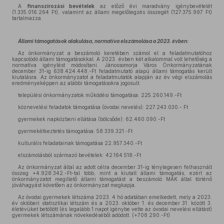
A
finanszírozási bevételek
az előző évi maradvány igénybevételét
(1.335.016.264 Ft), valamint az állami megelőlegzés összegét (127.375.997 Ft)
tartalmazza.
Állami támogatások alakulása, normatíva elszámolása a 2023. évben:
Az önkormányzat a beszámoló keretében számol el a feladatmutatóhoz
kapcsolódó állami támogatásokkal. A 2023. évben két alkalommal volt lehetőség a
normatíva igénylést módosítani. Jánossomorja Város Önkormányzatának
december 31-ig 638.424.448,-Ft feladatmutató alapú állami támogatás került
kiutalásra. Az önkormányzatot a feladatmutatók alapján az év végi elszámolás
eredményeképpen az alábbi támogatásokra jogosult:
települési önkormányzatok működési támogatása: 225.260.149.-Ft
köznevelési feladatok támogatása (óvodai nevelés): 227.243.030.- Ft
gyermekek napközbeni ellátása (bölcsőde): 62.460.090.-Ft
gyermekétkeztetés támogatása: 58.339.321.-Ft
kulturális feladatainak támogatása 22.957.340.-Ft
elszámolásból származó bevételek: 42.164.518.-Ft
Az önkormányzat által az adott célra december 31-ig ténylegesen felhasznált
összeg +4.928.342.-Ft-tal több, mint a kiutalt állami támogatás, ezért az
önkormányzatot megillető állami támogatást a beszámoló MÁK által történő
jóváhagyást követően az önkormányzat megkapja.
Az óvodai gyermekek létszáma 2023. 4 hó adatában emelkedett, mely a 2023.
év októberi statisztikai létszám és a 2023. október 1. és december 31. között 3.
életévüket betöltött (és legalább 1 napot igénybe vette az óvodai nevelési ellátást)
gyermekek létszámának növekedéséből adódott. (+708.290.-Ft)