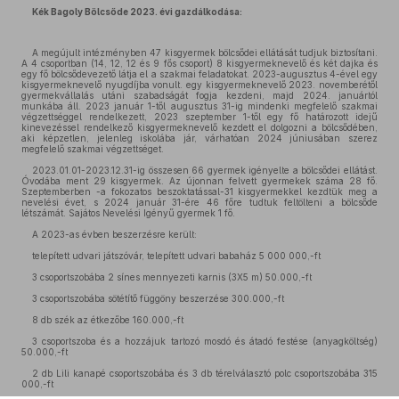
Kék Bagoly Bölcsőde 2023. évi gazdálkodása:
A megújult intézményben 47 kisgyermek bölcsődei ellátását tudjuk biztosítani.
A 4 csoportban (14, 12, 12 és 9 fős csoport) 8 kisgyermeknevelő és két dajka és
egy fő bölcsődevezető látja el a szakmai feladatokat. 2023-augusztus 4-ével egy
kisgyermeknevelő nyugdíjba vonult. egy kisgyermeknevelő 2023. novemberétől
gyermekvállalás utáni szabadságát fogja kezdeni, majd 2024. januártól
munkába áll. 2023 január 1-től augusztus 31-ig mindenki megfelelő szakmai
végzettséggel rendelkezett, 2023 szeptember 1-től egy fő határozott idejű
kinevezéssel rendelkező kisgyermeknevelő kezdett el dolgozni a bölcsődében,
aki képzetlen, jelenleg iskolába jár, várhatóan 2024 júniusában szerez
megfelelő szakmai végzettséget.
2023.01.01-2023.12.31-ig összesen 66 gyermek igényelte a bölcsődei ellátást.
Óvodába ment 29 kisgyermek. Az újonnan felvett gyermekek száma 28 fő.
Szeptemberben -a fokozatos beszoktatással-31 kisgyermekkel kezdtük meg a
nevelési évet, s 2024 január 31-ére 46 főre tudtuk feltölteni a bölcsőde
létszámát. Sajátos Nevelési Igényű gyermek 1 fő.
A 2023-as évben beszerzésre került:
telepített udvari játszóvár, telepített udvari babaház 5 000 000,-ft
3 csoportszobába 2 sínes mennyezeti karnis (3X5 m) 50.000,-ft
3 csoportszobába sötétítő függöny beszerzése 300.000,-ft
8 db szék az étkezőbe 160.000,-ft
3 csoportszoba és a hozzájuk tartozó mosdó és átadó festése (anyagköltség)
50.000,-ft
2 db Lili kanapé csoportszobába és 3 db térelválasztó polc csoportszobába 315
000,-ft