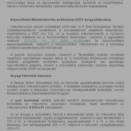
mennyiségű bokor és ágnyesedék feldolgozása, kezelése és elszállíttatása,
illetve a közterületi bontásokból származó betontörmelék ledaráltatása.
Balassi Bálint Művelődési Ház és Könyvtár 2023. évi gazdálkodása:
Intézményünk sikeres működését 2023-ban is 9 fővel biztosítottuk. Minden
szakalkalmazottunk rendelkezik a munkakörének megfelelő képesítéssel,
megfeleltünk a 1997. évi CXL. tv. a muzeális intézményekről, a nyilvános
könyvtári ellátásról és a közművelődési törvényben, valamint a jogszabályt
módosító
20/2018. (VII. 9.) EMMI rendelet
ben (a közművelődési
alapszolgáltatások, valamint a közművelődési intézmények és a közösségi
színterek követelményiről) előírtaknak.
A gyerek kézműves szakkör, valamint a Társasjáték szakkör vezetését
megbízási szerződések alapján láttuk el, a Szemfüles Műhelyünk működését
vásárolt szolgáltatás keretében biztosítjuk. Kolléganő, aki gazdasági
ügyintézőként dolgozik, tervezi a művelődési szakember diploma végzettség
megszerzését 2024-es kezdéssel.
Anyagi feltételek alakulása
A Balassi Bálint Művelődési Ház és Könyvtár gazdálkodását tekintve önálló
költségvetési intézményként működik. A feladatok ellátásához szükséges forrást
minden évben a települési önkormányzat költségvetéséből biztosítják, ennek
felhasználását a képviselőtestület felügyeli.
A saját
bevételek
mellett, jelentős mértékű önkormányzati hozzájárulás
biztosította az intézmény zavartalan működését. Saját bevételként az
intézményben
4 533 e Ft
realizálódott.
Ez az összeg a művelődési háznál a terembérleti díjból, az intézmény által
szervezett előadásokból, egyéb szolgáltatásokból, valamint a piac bevételeiből 3
707 e Ft, a Helytörténeti Gyűjtemény jegybevételeiből 5 e Ft, a Sós Antal
Közösségi Ház bérbeadásából 395 e Ft, valamint a könyvtári szolgáltatásokból
432 e Ft.