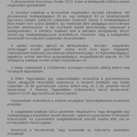
A Jánossomorjai Aranykapu Óvoda 2023. évben a költségvetés előirányzatnak
megfelelően gazdálkodott.
A személyi juttatások a tervezetnek megfelelően kerültek kifizetésre. Két
jánossomorjai óvodapedagógus 30 év, egy kolléganő 40 év közalkalmazotti
jogviszony alapján jubileumi jutalomban részesült. Sajnos 4 óvodapedagógusi
állas helyét nem tudtuk betölteni, így határozott időre pedagógiai asszisztensek
kerültek alkalmazásra. A két munkakör közötti bérkülönbség megmaradt a
költségvetésben. A személyi kiadások köre a lakhatási támogatással bővült,
melyet egy óvodapedagógusnak biztosítottunk. Köszönöm, hogy a kolléganőket
kiemelkedő munkájukért jutalomban részesíthettem.
A sajátos nevelési igényű és beilleszkedési-, tanulási-, magatartási
nehézséggel küzdő gyermekek száma évről évre egyre magasabb.
Fejlesztésüket megbízási szerződéssel alkalmazott gyógy- és fejlesztőpedagógus,
logopédus, autista specifikus gyógypedagógus, mozgásfejlesztő végezte. Az SNI
költséghely kiadásai minden évben folyamatosan nő.
A dologi kiadásokból a működéshez szükséges eszközök pótlása történt meg
mindegyik tagóvodában.
A Péteri Tagóvodában egy csoportszobában kicseréltük a gyermekkonyha
bútort, páragyűjtő készüléket vásároltunk. A központi óvodában egy óvodai
csoportban 30 db gyermekszék cseréje történt meg, és 2 db. projektor került
beszerzésre. A Somorjai Tagóvodában hűtószekrény került beszerzésre,
valamint 25 db. ágyneműhuzat került cserére.
Folyamatosan biztosítottuk a szakmai anyagokat, fejlesztőjátékokat mindhárom
óvodában
A szolgáltatási kiadások közül szeretném megköszönni, hogy támogatták egy
óvodapedagógus közoktatási vezető képzését, valamint a gyermekek Öntésmajori
kirándulását. Az üzemeltetési szolgáltatásoknál jelentős kiadási tétel volt az
érintésvédelmi felülvizsgálat.
Köszönjük a fenntartónak, hogy biztosította az intézmény zavartalan
működését.