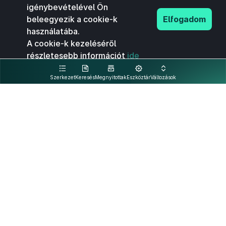
igénybevételével Ön
beleegyezik a cookie-k
Elfogadom
használatába.
A cookie-k kezeléséről
részletesebb információt
ide
kattintva olvashat.
Szerkezet
Keresés
Megnyitottak
Eszköztár
Változások
Kapcsolat