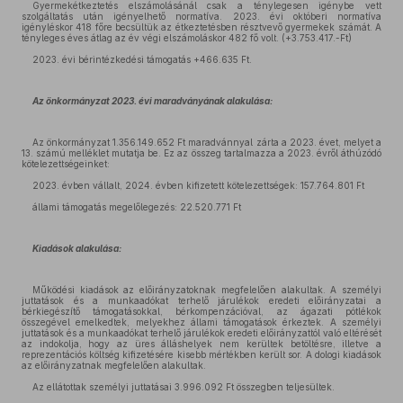
Gyermekétkeztetés elszámolásánál csak a ténylegesen igénybe vett
szolgáltatás után igényelhető normatíva. 2023. évi októberi normatíva
igényléskor 418 főre becsültük az étkeztetésben résztvevő gyermekek számát. A
tényleges éves átlag az év végi elszámoláskor 482 fő volt. (+3.753.417.-Ft)
2023. évi bérintézkedési támogatás +466.635 Ft.
Az önkormányzat 2023. évi maradványának alakulása:
Az önkormányzat 1.356.149.652 Ft maradvánnyal zárta a 2023. évet, melyet a
13. számú melléklet mutatja be. Ez az összeg tartalmazza a 2023. évről áthúzódó
kötelezettségeinket:
2023. évben vállalt, 2024. évben kifizetett kötelezettségek: 157.764.801 Ft
állami támogatás megelőlegezés: 22.520.771 Ft
Kiadások alakulása:
Működési kiadások az előirányzatoknak megfelelően alakultak. A személyi
juttatások és a munkaadókat terhelő járulékok eredeti előirányzatai a
bérkiegészítő támogatásokkal, bérkompenzációval, az ágazati pótlékok
összegével emelkedtek, melyekhez állami támogatások érkeztek. A személyi
juttatások és a munkaadókat terhelő járulékok eredeti előirányzattól való eltérését
az indokolja, hogy az üres álláshelyek nem kerültek betöltésre, illetve a
reprezentációs költség kifizetésére kisebb mértékben került sor. A dologi kiadások
az előirányzatnak megfelelően alakultak.
Az ellátottak személyi juttatásai 3.996.092 Ft összegben teljesültek.