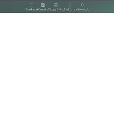
kattintva olvashat.
Szerkezet
Keresés
Megnyitottak
Eszköztár
Változások
Kapcsolat
Felhasználási feltételek
PDF
Akadálymentesítési nyilatkozat
Adatkezelési tájékoztató