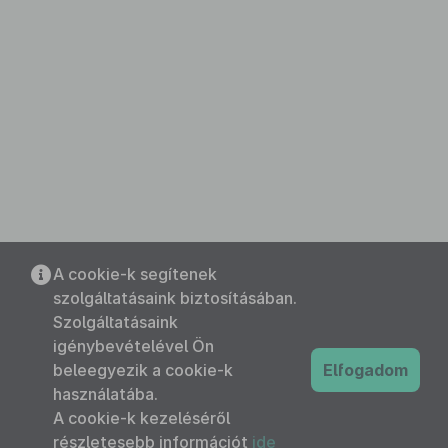
A cookie-k segítenek
szolgáltatásaink biztosításában.
Szolgáltatásaink
igénybevételével Ön
beleegyezik a cookie-k
Elfogadom
használatába.
A cookie-k kezeléséről
részletesebb információt
ide