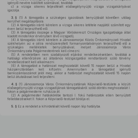
igénylő nevére kiállított számlával, továbbá
c)
a vizsga sikeres teljesítését elsősegélynyújtó vizsga vizsgakártyával
igazolja.
3. §
(1)
A támogatás a szükséges igazolások benyújtását követően utólag
kerülhet megállapításra.
(2)
A támogatás iránti kérelem a vizsga sikeres letétele napjától számított egy
éven belül terjeszthető elő.
(3)
A támogatás összege a Magyar Vöröskereszt Országos Igazgatósága által
kiadott mindenkor érvényben lévő vizsgadíj.
(4)
A támogatás iránti kérelem a Jánossomorjai Közös Önkormányzati Hivatal
székhelyén az e célra rendszeresített formanyomtatványon terjeszthető elő a
szükséges mellékletek benyújtásával, melyet Jánossomorja Város
Önkormányzata Polgármesterének kell címezni.
(5)
A rendeletben nem szabályozott eljárási rendelkezésekben, továbbá a
hatósági ellenőrzésre az általános közigazgatási rendtartásról szóló törvény
rendelkezéseit kell alkalmazni.
(6)
A támogatást a határozat meghozatalát követő 15 napon belül a Hivatal
házipénztárában kell kifizetni. Amennyiben a támogatást igénylő
bankszámlaszámot jelöl meg, akkor a határozat meghozatalát követő 15 napon
belül átutalással kell teljesíteni.
4. §
(1)
Jánossomorja Város Önkormányzatának Képviselő-testülete a közúti
elsősegélynyújtó vizsga vizsgadíjának támogatásáról szóló döntés meghozatalát I.
fokon a polgármesterre ruházza át.
(2)
A polgármester hatáskörébe tartozó I. fokú határozatok ellen benyújtott
fellebbezéseket II. fokon a Képviselő-testület bírálja el.
5. §
Ez a rendelet a kihirdetését követő napon lép hatályba.