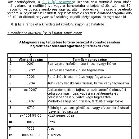
kötelezettségének, a
2. § (6) bekezdés
e szerinti dokumentáció nem kíséri
hiánytalanul a szállítmányt, vagy a behozatalra a bejelentéstől számított 30.
napon túl kerül sor, a rendőrség vagy az állami adó- és vámhatóság a bejelentő
terhére a bejelentéssel érintett bejelentésköteles termék általános forgalmi adó
nélküli értékének negyven százalékáig terjedő közigazgatási bírságot szab ki.
6. §
Ez a rendelet a kihirdetését követő 5. napon lép hatályba.
1. melléklet a 80/2024. (IV. 11.) Korm. rendelethez
A Magyarország területére történő behozatal vonatkozásában
bejelentésköteles mezőgazdasági termékek köre
A
B
1.
Vámtarifaszám
Termék megnevezése
2.
0201
Szarvasmarhafélék húsa frissen vagy hűtve
3.
0202
Szarvasmarhafélék húsa fagyasztva
4.
0203
Sertéshús frissen, hűtve vagy fagyasztva
5.
0204
Juh- vagy kecskehús frissen, hűtve vagy fagyasztva
6.
ex 0207
Gallus domesticus fajhoz tartozó baromfi élelmezési
célra alkalmas húsa, vágási mellékterméke és
belsősége frissen, hűtve vagy fagyasztva
7.
0407
Madártojás héjában, frissen, tartósítva vagy főzve
8.
0710
Zöldség (nyersen, gőzöléssel vagy vízben forrázással
főzve is) fagyasztva
9.
ex 1001 99 00
Közönséges búza
10.
1002
Rozs
11.
1003
Árpa
12.
1005 90 00
Kukorica