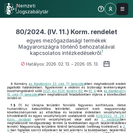
Nemzeti
Jogszabálytár
80/2024. (IV. 11.) Korm. rendelet
egyes mezőgazdasági termékek
Magyarországra történő behozatalával
1
kapcsolatos intézkedésekről
Hatályos: 2026. 02. 13. – 2026. 05. 13.
A Kormány
az Alaptörvény 53. cikk (1) bekezdés
ében meghatározott eredeti
jogalkotói hatáskörében, figyelemmel a védelmi és biztonsági tevékenységek
összehangolásáról szóló
2021. évi XCIII. törvény 80.
és
81. §
-ára,
az Alaptörvény
15. cikk (1) bekezdés
ében meghatározott feladatkörében eljárva a következőket
rendeli el:
1. §
(1)
Az Ukrajna területén fennálló fegyveres konfliktusra, illetve
humanitárius katasztrófára tekintettel, valamint ezek magyarországi
következményeinek az elhárítása és kezelése érdekében veszélyhelyzet
kihirdetéséről és egyes veszélyhelyzeti szabályokról szóló
424/2022. (X. 28.)
Korm. rendelet
szerinti veszélyhelyzet ideje alatt az
1. melléklet
ben
meghatározott mezőgazdasági termék (a továbbiakban együtt: bejelentésköteles
termék) Magyarország területére történő behozatalát (vetőmag kivételével) a
2.
§
-ban foglaltak szerint előzetesen be kell jelenteni (a továbbiakban: bejelentés)