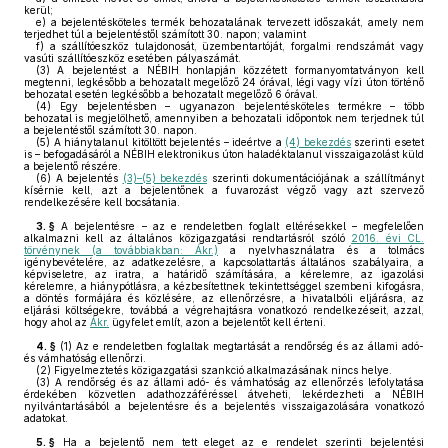
kerül;
e)
a bejelentésköteles termék behozatalának tervezett időszakát, amely nem
terjedhet túl a bejelentéstől számított 30. napon; valamint
f)
a szállítóeszköz tulajdonosát, üzembentartóját, forgalmi rendszámát vagy
vasúti szállítóeszköz esetében pályaszámát.
(3)
A bejelentést a NÉBIH honlapján közzétett formanyomtatványon kell
megtenni, legkésőbb a behozatalt megelőző 24 órával, légi vagy vízi úton történő
behozatal esetén legkésőbb a behozatalt megelőző 6 órával.
(4)
Egy bejelentésben – ugyanazon bejelentésköteles termékre – több
behozatal is megjelölhető, amennyiben a behozatali időpontok nem terjednek túl
a bejelentéstől számított 30. napon.
(5)
A hiánytalanul kitöltött bejelentés – ideértve a
(4) bekezdés
szerinti esetet
is – befogadásáról a NÉBIH elektronikus úton haladéktalanul visszaigazolást küld
a bejelentő részére.
(6)
A bejelentés
(3)–(5) bekezdés
szerinti dokumentációjának a szállítmányt
kísérnie kell, azt a bejelentőnek a fuvarozást végző vagy azt szervező
rendelkezésére kell bocsátania.
3. §
A bejelentésre – az e rendeletben foglalt eltérésekkel – megfelelően
alkalmazni kell az általános közigazgatási rendtartásról szóló
2016. évi CL.
törvénynek (a továbbiakban: Ákr.)
a nyelvhasználatra és a tolmács
igénybevételére, az adatkezelésre, a kapcsolattartás általános szabályaira, a
képviseletre, az iratra, a határidő számítására, a kérelemre, az igazolási
kérelemre, a hiánypótlásra, a kézbesítettnek tekintettséggel szembeni kifogásra,
a döntés formájára és közlésére, az ellenőrzésre, a hivatalbóli eljárásra, az
eljárási költségekre, továbbá a végrehajtásra vonatkozó rendelkezéseit, azzal,
hogy ahol az
Ákr.
ügyfelet említ, azon a bejelentőt kell érteni.
4. §
(1)
Az e rendeletben foglaltak megtartását a rendőrség és az állami adó-
és vámhatóság ellenőrzi.
(2)
Figyelmeztetés közigazgatási szankció alkalmazásának nincs helye.
(3)
A rendőrség és az állami adó- és vámhatóság az ellenőrzés lefolytatása
érdekében közvetlen adathozzáféréssel átveheti, lekérdezheti a NÉBIH
nyilvántartásából a bejelentésre és a bejelentés visszaigazolására vonatkozó
adatokat.
5. §
Ha a bejelentő nem tett eleget az e rendelet szerinti bejelentési