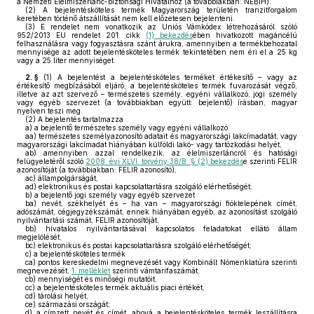
a Nemzeti Élelmiszerlánc-biztonsági Hivatalhoz (a továbbiakban: NÉBIH).
(2)
A bejelentésköteles termék Magyarország területén tranzitforgalom
keretében történő átszállítását nem kell előzetesen bejelenteni.
(3)
E rendelet nem vonatkozik az Uniós Vámkódex létrehozásáról szóló
952/2013 EU rendelet 201. cikk
(1) bekezdés
ében hivatkozott magáncélú
felhasználásra vagy fogyasztásra szánt árukra, amennyiben a termékbehozatal
mennyisége az adott bejelentésköteles termék tekintetében nem éri el a 25 kg
vagy a 25 liter mennyiséget.
2. §
(1)
A bejelentést a bejelentésköteles terméket értékesítő – vagy az
értékesítő megbízásából eljáró, a bejelentésköteles termék fuvarozását végző,
illetve az azt szervező – természetes személy, egyéni vállalkozó, jogi személy
vagy egyéb szervezet (a továbbiakban együtt: bejelentő) írásban, magyar
nyelven teszi meg.
(2)
A bejelentés tartalmazza
a)
a bejelentő természetes személy vagy egyéni vállalkozó
aa)
természetes személyazonosító adatait és magyarországi lakcímadatát, vagy
magyarországi lakcímadat hiányában külföldi lakó- vagy tartózkodási helyét,
ab)
amennyiben azzal rendelkezik, az élelmiszerláncról és hatósági
felügyeletéről szóló
2008. évi XLVI. törvény 38/B. § (2) bekezdés
e szerinti FELIR
azonosítóját (a továbbiakban: FELIR azonosító),
ac)
állampolgárságát,
ad)
elektronikus és postai kapcsolattartásra szolgáló elérhetőségét;
b)
a bejelentő jogi személy vagy egyéb szervezet
ba)
nevét, székhelyét és – ha van – magyarországi fióktelepének címét,
adószámát, cégjegyzékszámát, ennek hiányában egyéb, az azonosítást szolgáló
nyilvántartási számát, FELIR azonosítóját,
bb)
hivatalos nyilvántartásával kapcsolatos feladatokat ellátó állam
megjelölését,
bc)
elektronikus és postai kapcsolattartásra szolgáló elérhetőségét;
c)
a bejelentésköteles termék
ca)
pontos kereskedelmi megnevezését vagy Kombinált Nómenklatúra szerinti
megnevezését,
1. melléklet
szerinti vámtarifaszámát,
cb)
mennyiségét és minőségi mutatóit,
cc)
a bejelentésköteles termék aktuális piaci értékét,
cd)
tárolási helyét,
ce)
származási országát;
d)
a címzett nevét és címét, ahová a bejelentésköteles termék leszállításra