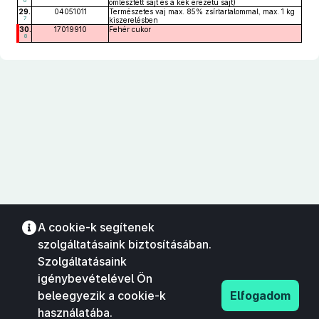
6
ömlesztett sajt és a kék erezetű sajt)
29.
04051011
Természetes vaj max. 85% zsírtartalommal, max. 1 kg
7
kiszerelésben
30.
17019910
Fehér cukor
8
A cookie-k segítenek
szolgáltatásaink biztosításában.
Szolgáltatásaink
igénybevételével Ön
beleegyezik a cookie-k
Elfogadom
használatába.