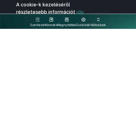
A cookie-k kezeléséről
részletesebb információt
ide
kattintva olvashat.
Szerkezet
Keresés
Megnyitottak
Eszköztár
Változások
Kapcsolat
Felhasználási feltételek
PDF
Akadálymentesítési nyilatkozat