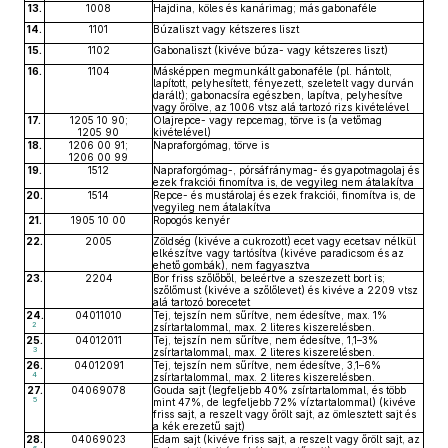
13.
1008
Hajdina, köles és kanárimag; más gabonaféle
14.
1101
Búzaliszt vagy kétszeres liszt
15.
1102
Gabonaliszt (kivéve búza- vagy kétszeres liszt)
16.
1104
Másképpen megmunkált gabonaféle (pl. hántolt,
lapított, pelyhesített, fényezett, szeletelt vagy durván
darált); gabonacsíra egészben, lapítva, pelyhesítve
vagy őrölve, az 1006 vtsz alá tartozó rizs kivételével
17.
1205 10 90;
Olajrepce- vagy repcemag, törve is (a vetőmag
1205 90
kivételével)
18.
1206 00 91;
Napraforgómag, törve is
1206 00 99
19.
1512
Napraforgómag-, pórsáfránymag- és gyapotmagolaj és
ezek frakciói finomítva is, de vegyileg nem átalakítva
20.
1514
Repce- és mustárolaj és ezek frakciói, finomítva is, de
vegyileg nem átalakítva
21.
1905 10 00
Ropogós kenyér
22.
2005
Zöldség (kivéve a cukrozott) ecet vagy ecetsav nélkül
elkészítve vagy tartósítva (kivéve paradicsom és az
ehető gombák), nem fagyasztva
23.
2204
Bor friss szőlőből, beleértve a szeszezett bort is;
szőlőmust (kivéve a szőlőlevet) és kivéve a 2209 vtsz
alá tartozó borecetet
24.
04011010
Tej, tejszín nem sűrítve, nem édesítve, max. 1%
2
zsírtartalommal, max. 2 literes kiszerelésben.
25.
04012011
Tej, tejszín nem sűrítve, nem édesítve, 1,1–3%
3
zsírtartalommal, max. 2 literes kiszerelésben.
26.
04012091
Tej, tejszín nem sűrítve, nem édesítve, 3,1–6%
4
zsírtartalommal, max. 2 literes kiszerelésben.
27.
04069078
Gouda sajt (legfeljebb 40% zsírtartalommal, és több
5
mint 47%, de legfeljebb 72% víztartalommal) (kivéve
friss sajt, a reszelt vagy őrölt sajt, az ömlesztett sajt és
a kék erezetű sajt)
28.
04069023
Edam sajt (kivéve friss sajt, a reszelt vagy őrölt sajt, az