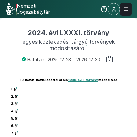
Nemzeti
Jogszabálytár
2024. évi LXXXI. törvény
egyes közlekedési tárgyú törvények
1
módosításáról
Hatályos: 2025. 12. 23. – 2026. 12. 30.
1.
A közúti közlekedésről szóló
1988. évi I. törvény
módosítása
2
1. §
3
2. §
4
3. §
5
4. §
6
5. §
7
6. §
8
7. §