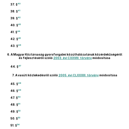
40
37. §
41
38. §
42
39. §
43
40. §
44
41. §
45
42. §
46
43. §
6.
A Magyar Köztársaság gyorsforgalmi közúthálózatának közérdekűségéről
és fejlesztéséről szóló
2003. évi CXXVIII. törvény
módosítása
47
44. §
7.
A vasúti közlekedésről szóló
2005. évi CLXXXIII. törvény
módosítása
48
45. §
49
46. §
50
47. §
51
48. §
52
49. §
53
50. §
54
51. §