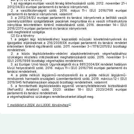
1.
az egységes európai vasúti térség létrehozásáról szóló, 2012. november 21-i
2012/34/EU európai parlamenti és tanácsi irányelvnek,
2.
a vasútbiztonságról szóló, 2016. május 11-i (EU) 2016/798 európai
parlamenti és tanácsi irányelvnek, valamint
3.
a 2012/34/EU európai parlamenti és tanácsi irányelvnek a belföldi vasúti
személyszállítási szolgáltatások piacának megnyitása és a vasúti infrastruktúra
irányítása tekintetében történő módosításáról szóló, 2016. december 14-i (EU)
2016/2370 európai parlamenti és tanácsi irányelvnek
való megfelelést szolgálja.
(2)
Ez a törvény
1.
a polgári légi közlekedéshez kapcsolódó műszaki követelményeknek és
igazgatási eljárásoknak a 216/2008/EK európai parlamenti és tanácsi rendelet
értelmében történő rögzítéséről szóló, 2011. november 3-i 1178/2011/EU bizottsági
rendeletnek,
2.
a közös légiközlekedés-védelmi alapkövetelmények végrehajtásához
szükséges részletes intézkedések meghatározásáról szóló, 2015. november 5-i
(EU) 2015/1998 bizottsági végrehajtási rendeletnek,
3.
az Európai Unió Vasúti Ügynökségéről és a 881/2004/EK rendelet hatályon
kívül helyezéséről szóló, 2016. május 11-i (EU) 2016/796 európai parlamenti és
tanácsi rendeletnek,
4.
a pilóta nélküli légijármű-rendszerekről és a pilóta nélküli légijármű-
rendszerek harmadik országbeli üzembentartóiról szóló, 2019. március 12-i (EU)
2019/945 felhatalmazáson alapuló bizottsági rendeletnek, valamint
5.
a fenntartható légiközlekedés egyenlő versenyfeltételeinek biztosításáról
(ReFuelEU Aviation) szóló, 2023. október 18-i (EU) 2023/2405 európai
parlamenti és tanácsi rendeletnek
a végrehajtásához szükséges rendelkezéseket állapít meg.
91
1. melléklet a 2024. évi LXXXI. törvényhez