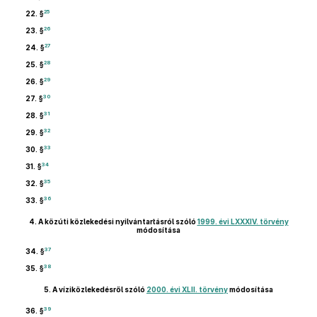
25
22. §
26
23. §
27
24. §
28
25. §
29
26. §
30
27. §
31
28. §
32
29. §
33
30. §
34
31. §
35
32. §
36
33. §
4.
A közúti közlekedési nyilvántartásról szóló
1999. évi LXXXIV. törvény
módosítása
37
34. §
38
35. §
5.
A víziközlekedésről szóló
2000. évi XLII. törvény
módosítása
39
36. §