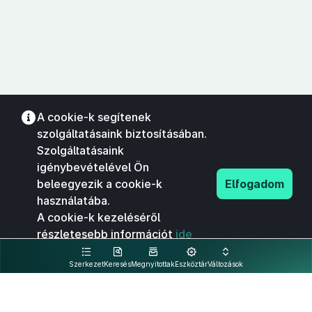
A cookie-k segítenek
szolgáltatásaink biztosításában.
Szolgáltatásaink
igénybevételével Ön
beleegyezik a cookie-k
Elfogadom
használatába.
A cookie-k kezeléséről
részletesebb információt
ide
kattintva olvashat.
Szerkezet
Keresés
Megnyitottak
Eszköztár
Változások