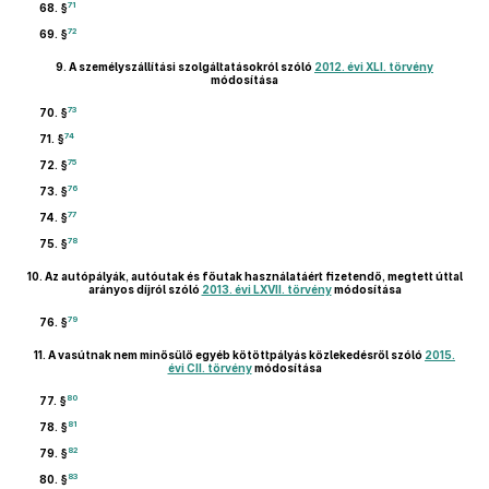
71
68. §
72
69. §
9.
A személyszállítási szolgáltatásokról szóló
2012. évi XLI. törvény
módosítása
73
70. §
74
71. §
75
72. §
76
73. §
77
74. §
78
75. §
10.
Az autópályák, autóutak és főutak használatáért fizetendő, megtett úttal
arányos díjról szóló
2013. évi LXVII. törvény
módosítása
79
76. §
11.
A vasútnak nem minősülő egyéb kötöttpályás közlekedésről szóló
2015.
évi CII. törvény
módosítása
80
77. §
81
78. §
82
79. §
83
80. §