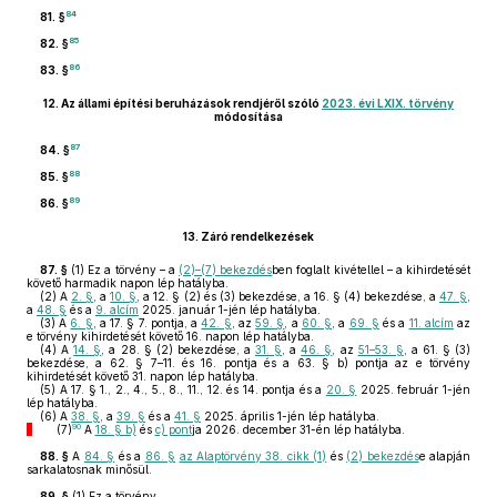
84
81. §
85
82. §
86
83. §
12.
Az állami építési beruházások rendjéről szóló
2023. évi LXIX. törvény
módosítása
87
84. §
88
85. §
89
86. §
13.
Záró rendelkezések
87. §
(1)
Ez a törvény – a
(2)–(7) bekezdés
ben foglalt kivétellel – a kihirdetését
követő harmadik napon lép hatályba.
(2)
A
2. §
, a
10. §
, a 12. § (2) és (3) bekezdése, a 16. § (4) bekezdése, a
47. §
,
a
48. §
és a
9. alcím
2025. január 1-jén lép hatályba.
(3)
A
6. §
, a 17. § 7. pontja, a
42. §
, az
59. §
, a
60. §
, a
69. §
és a
11. alcím
az
e törvény kihirdetését követő 16. napon lép hatályba.
(4)
A
14. §
, a 28. § (2) bekezdése, a
31. §
, a
46. §
, az
51–53. §
, a 61. § (3)
bekezdése, a 62. § 7–11. és 16. pontja és a 63. § b) pontja az e törvény
kihirdetését követő 31. napon lép hatályba.
(5)
A 17. § 1., 2., 4., 5., 8., 11., 12. és 14. pontja és a
20. §
2025. február 1-jén
lép hatályba.
(6)
A
38. §
, a
39. §
és a
41. §
2025. április 1-jén lép hatályba.
90
(7)
A
18. § b)
és
c) pont
ja 2026. december 31-én lép hatályba.
88. §
A
84. §
és a
86. §
az Alaptörvény 38. cikk (1)
és
(2) bekezdés
e alapján
sarkalatosnak minősül.
89. §
(1)
Ez a törvény