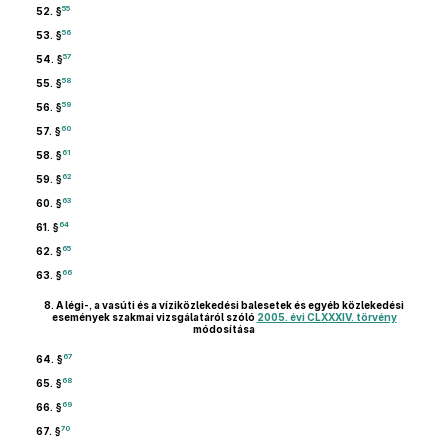
55
52. §
56
53. §
57
54. §
58
55. §
59
56. §
60
57. §
61
58. §
62
59. §
63
60. §
64
61. §
65
62. §
66
63. §
8.
A légi-, a vasúti és a víziközlekedési balesetek és egyéb közlekedési
események szakmai vizsgálatáról szóló
2005. évi CLXXXIV. törvény
módosítása
67
64. §
68
65. §
69
66. §
70
67. §