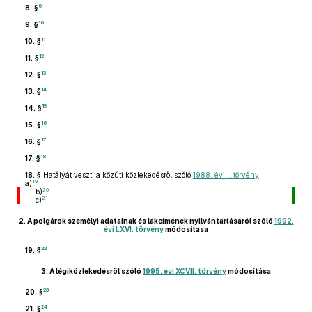
9
8. §
10
9. §
11
10. §
12
11. §
13
12. §
14
13. §
15
14. §
16
15. §
17
16. §
18
17. §
18. §
Hatályát veszti a közúti közlekedésről szóló
1988. évi I. törvény
19
a)
20
b)
21
c)
2.
A polgárok személyi adatainak és lakcímének nyilvántartásáról szóló
1992.
évi LXVI. törvény
módosítása
22
19. §
3.
A légiközlekedésről szóló
1995. évi XCVII. törvény
módosítása
23
20. §
24
21. §