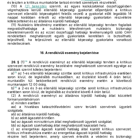
és teszten a kritikus munkakörbe tartozó érintett személyek részvételét.
(10)
A
(2) bekezdés
szerinti, az egyes kockázatokkal összefüggésben
végrehajtásra kerülő ellenálló képességi gyakorlat időpontjáról a kritikus
szervezet ellenálló képességéért felelős vezető a gyakorlat előtt legalább 14
nappal korábban értesíti az ellenálló képességi gyakorlaton részvételre
kötelezetteket és az általános kijelölő hatóságot.
(11)
Nukleáris létesítmény esetében az ellenálló képességi tervben foglaltak
megvalósíthatósága a nukleáris létesítmények nukleáris biztonsági
követelményeiről és az ezzel összefüggő hatósági tevékenységről szóló OAH
rendeletben meghatározott egyéb gyakorlatok keretében is biztosítható,
teljesíthető, ha teljesülnek az ellenálló képességi gyakorlatra vonatkozó
rendelkezések.
16.
A rendkívüli esemény bejelentése
14
26. §
(1)
A rendkívüli eseményt az ellenálló képességi tervben a kritikus
szervezet rendkívüli esemény kezelésére meghatározott szervezeti egysége az
alábbiak szerint köteles bejelenteni:
15
a)
az 1-es ellenálló képességi szintbe sorolt kritikus infrastruktúra esetében
soron kívül, de legkésőbb munkaidőben, az észlelést követő 4 órán belül,
munkaidőn túl bekövetkezett rendkívüli esemény esetén a következő
munkanapon 12:00 óráig,
16
b)
a 2-es és 3-as ellenálló képességi szintbe sorolt kritikus infrastruktúra
esetében soron kívül, de legkésőbb az észlelést követő 4 órán belül.
(2)
A rendkívüli eseményt az általános kijelölő hatóság által közzétett
formanyomtatványon
a)
minden esetben
aa)
a hivatásos katasztrófavédelmi szerv területi szervének ügyeleti
szolgálata,
ab)
az általános kijelölő hatóság,
b)
az adott ágazatot érintően
ba)
az ágazati minisztérium által meghatározott ügyeleti szolgálat,
bb)
az ágazati szakhatóság által meghatározott kapcsolati hely,
c)
az energetikai ágazati kijelölő hatóság által kijelölt kritikus szervezet,
kritikus infrastruktúra esetén az energetikai ágazati kijelölő hatóság
részére kell bejelenteni, amely szervek értesítik a védelmi és biztonsági