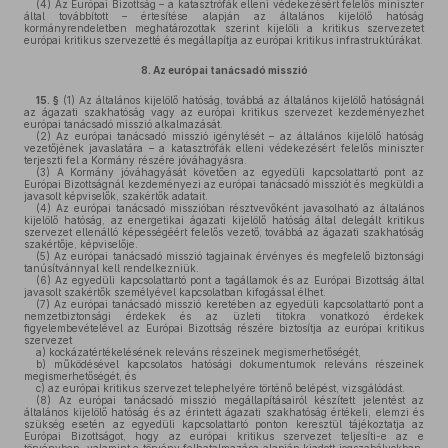
(4)
Az Európai Bizottság – a katasztrófák elleni védekezésért felelős miniszter
által továbbított – értesítése alapján az általános kijelölő hatóság
kormányrendeletben meghatározottak szerint kijelöli a kritikus szervezetet
európai kritikus szervezetté és megállapítja az európai kritikus infrastruktúrákat.
8.
Az európai tanácsadó misszió
15. §
(1)
Az általános kijelölő hatóság, továbbá az általános kijelölő hatóságnál
az ágazati szakhatóság vagy az európai kritikus szervezet kezdeményezhet
európai tanácsadó misszió alkalmazását.
(2)
Az európai tanácsadó misszió igénylését – az általános kijelölő hatóság
vezetőjének javaslatára – a katasztrófák elleni védekezésért felelős miniszter
terjeszti fel a Kormány részére jóváhagyásra.
(3)
A Kormány jóváhagyását követően az egyedüli kapcsolattartó pont az
Európai Bizottságnál kezdeményezi az európai tanácsadó missziót és megküldi a
javasolt képviselők, szakértők adatait.
(4)
Az európai tanácsadó misszióban résztvevőként javasolható az általános
kijelölő hatóság, az energetikai ágazati kijelölő hatóság által delegált kritikus
szervezet ellenálló képességéért felelős vezető, továbbá az ágazati szakhatóság
szakértője, képviselője.
(5)
Az európai tanácsadó misszió tagjainak érvényes és megfelelő biztonsági
tanúsítvánnyal kell rendelkezniük.
(6)
Az egyedüli kapcsolattartó pont a tagállamok és az Európai Bizottság által
javasolt szakértők személyével kapcsolatban kifogással élhet.
(7)
Az európai tanácsadó misszió keretében az egyedüli kapcsolattartó pont a
nemzetbiztonsági érdekek és az üzleti titokra vonatkozó érdekek
figyelembevételével az Európai Bizottság részére biztosítja az európai kritikus
szervezet
a)
kockázatértékelésének releváns részeinek megismerhetőségét,
b)
működésével kapcsolatos hatósági dokumentumok releváns részeinek
megismerhetőségét, és
c)
az európai kritikus szervezet telephelyére történő belépést, vizsgálódást.
(8)
Az európai tanácsadó misszió megállapításairól készített jelentést az
általános kijelölő hatóság és az érintett ágazati szakhatóság értékeli, elemzi és
szükség esetén az egyedüli kapcsolattartó ponton keresztül tájékoztatja az
Európai Bizottságot, hogy az európai kritikus szervezet teljesíti-e az e