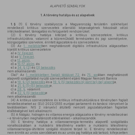
ALAPVETŐ SZABÁLYOK
1.
A törvény hatálya és az alapelvek
1. §
(1)
E törvény szabályozza a Magyarország területén székhellyel
rendelkező kritikus szervezetek ellenálló képességének fokozását célzó
intézkedéseket, támogatási és felügyeleti rendszerüket.
(2)
E törvény hatálya kiterjed a kritikus szervezetekre, kritikus
infrastruktúrákra, valamint a közreműködő természetes és jogi személyekre,
közigazgatási szervekre, érintett ágazatokra és szervezetekre.
(3)
Az
1. melléklet
ben meghatározott digitális infrastruktúra alágazatban
kijelölt kritikus szervezetekre
a)
a
IV. Fejezet
,
b)
az
V. Fejezet
,
c)
a
13. alcím
,
d)
a
15–17. alcím
, és
e)
a
34. § (2)
és
(3) bekezdés
nem alkalmazandó.
2
(3a)
Az
1. mellékletben foglalt táblázat 72.
és
75. sor
ában meghatározott
alapvető szolgáltatást nyújtó szervezetként eljáró Magyar Nemzeti Bankra
a)
a
19. § (2) bekezdés
és a
19. § (5) bekezdés b) pont bc)–be) alpont
ja,
b)
a
21. § (1)–(5) bekezdés
e,
c)
a
28. §
, valamint
d)
a
32. § (5) bekezdés
e
nem alkalmazandó.
(4)
A kritikus szervezetekre és kritikus infrastruktúrákra e törvényben foglalt
rendelkezéseket az (EU) 2022/2555 európai parlamenti és tanácsi irányelvet (a
továbbiakban: NIS 2 irányelv) átültető nemzeti jogszabályokban foglaltak
elsőbbségével kell alkalmazni.
(5)
A földgáz, hidrogén és villamos energia alágazatra e törvény rendelkezései
– e törvényben meghatározott eltérésekkel – alkalmazandók.
(6)
E törvény hatálya a villamosenergia-termelés alapvető szolgáltatás
vonatkozásában a nukleáris létesítmény esetén a nukleáris létesítmény
villamosenergia-átvitelre szolgáló részeire terjed ki. E törvény rendelkezései
nem érintik az uniós szerződések és az uniós jog hatálya alá tartozó, kifejezetten