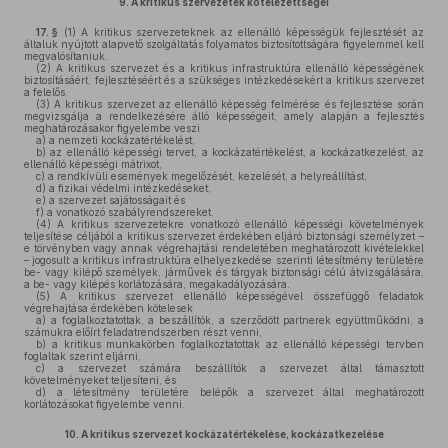
9.
A kritikus szervezetek kötelezettségei
17. §
(1)
A kritikus szervezeteknek az ellenálló képességük fejlesztését az
általuk nyújtott alapvető szolgáltatás folyamatos biztosítottságára figyelemmel kell
megvalósítaniuk.
(2)
A kritikus szervezet és a kritikus infrastruktúra ellenálló képességének
biztosításáért, fejlesztéséért és a szükséges intézkedésekért a kritikus szervezet
a felelős.
(3)
A kritikus szervezet az ellenálló képesség felmérése és fejlesztése során
megvizsgálja a rendelkezésére álló képességeit, amely alapján a fejlesztés
meghatározásakor figyelembe veszi
a)
a nemzeti kockázatértékelést,
b)
az ellenálló képességi tervet, a kockázatértékelést, a kockázatkezelést, az
ellenálló képességi mátrixot,
c)
a rendkívüli események megelőzését, kezelését, a helyreállítást,
d)
a fizikai védelmi intézkedéseket,
e)
a szervezet sajátosságait és
f)
a vonatkozó szabályrendszereket.
(4)
A kritikus szervezetekre vonatkozó ellenálló képességi követelmények
teljesítése céljából a kritikus szervezet érdekében eljáró biztonsági személyzet –
e törvényben vagy annak végrehajtási rendeletében meghatározott kivételekkel
– jogosult a kritikus infrastruktúra elhelyezkedése szerinti létesítmény területére
be- vagy kilépő személyek, járművek és tárgyak biztonsági célú átvizsgálására,
a be- vagy kilépés korlátozására, megakadályozására.
(5)
A kritikus szervezet ellenálló képességével összefüggő feladatok
végrehajtása érdekében kötelesek
a)
a foglalkoztatottak, a beszállítók, a szerződött partnerek együttműködni, a
számukra előírt feladatrendszerben részt venni,
b)
a kritikus munkakörben foglalkoztatottak az ellenálló képességi tervben
foglaltak szerint eljárni,
c)
a szervezet számára beszállítók a szervezet által támasztott
követelményeket teljesíteni, és
d)
a létesítmény területére belépők a szervezet által meghatározott
korlátozásokat figyelembe venni.
10.
A kritikus szervezet kockázatértékelése, kockázatkezelése