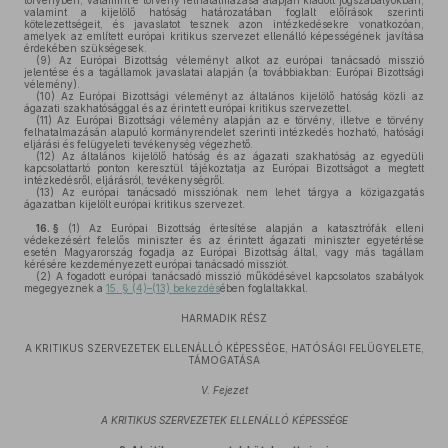
törvényben, valamint e törvény felhatalmazása alapján kiadott jogszabályokban,
valamint a kijelölő hatóság határozatában foglalt előírások szerinti
kötelezettségeit, és javaslatot tesznek azon intézkedésekre vonatkozóan,
amelyek az említett európai kritikus szervezet ellenálló képességének javítása
érdekében szükségesek.
(9)
Az Európai Bizottság véleményt alkot az európai tanácsadó misszió
jelentése és a tagállamok javaslatai alapján (a továbbiakban: Európai Bizottsági
vélemény).
(10)
Az Európai Bizottsági véleményt az általános kijelölő hatóság közli az
ágazati szakhatósággal és az érintett európai kritikus szervezettel.
(11)
Az Európai Bizottsági vélemény alapján az e törvény, illetve e törvény
felhatalmazásán alapuló kormányrendelet szerinti intézkedés hozható, hatósági
eljárási és felügyeleti tevékenység végezhető.
(12)
Az általános kijelölő hatóság és az ágazati szakhatóság az egyedüli
kapcsolattartó ponton keresztül tájékoztatja az Európai Bizottságot a megtett
intézkedésről, eljárásról, tevékenységről.
(13)
Az európai tanácsadó missziónak nem lehet tárgya a közigazgatás
ágazatban kijelölt európai kritikus szervezet.
16. §
(1)
Az Európai Bizottság értesítése alapján a katasztrófák elleni
védekezésért felelős miniszter és az érintett ágazati miniszter egyetértése
esetén Magyarország fogadja az Európai Bizottság által, vagy más tagállam
kérésére kezdeményezett európai tanácsadó missziót.
(2)
A fogadott európai tanácsadó misszió működésével kapcsolatos szabályok
megegyeznek a
15. § (4)–(13) bekezdés
ében foglaltakkal.
HARMADIK RÉSZ
A KRITIKUS SZERVEZETEK ELLENÁLLÓ KÉPESSÉGE, HATÓSÁGI FELÜGYELETE,
TÁMOGATÁSA
V. Fejezet
A KRITIKUS SZERVEZETEK ELLENÁLLÓ KÉPESSÉGE