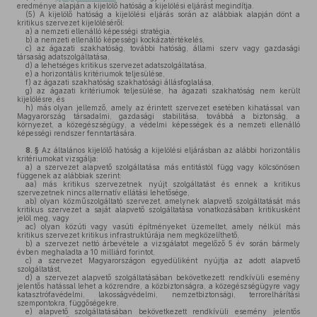
eredménye alapján a kijelölő hatóság a kijelölési eljárást megindítja.
(5)
A kijelölő hatóság a kijelölési eljárás során az alábbiak alapján dönt a
kritikus szervezet kijelöléséről:
a)
a nemzeti ellenálló képességi stratégia,
b)
a nemzeti ellenálló képességi kockázatértékelés,
c)
az ágazati szakhatóság, további hatóság, állami szerv vagy gazdasági
társaság adatszolgáltatása,
d)
a lehetséges kritikus szervezet adatszolgáltatása,
e)
a horizontális kritériumok teljesülése,
f)
az ágazati szakhatóság szakhatósági állásfoglalása,
g)
az ágazati kritériumok teljesülése, ha ágazati szakhatóság nem került
kijelölésre, és
h)
más olyan jellemző, amely az érintett szervezet esetében kihatással van
Magyarország társadalmi, gazdasági stabilitása, továbbá a biztonság, a
környezet, a közegészségügy, a védelmi képességek és a nemzeti ellenálló
képességi rendszer fenntartására.
8. §
Az általános kijelölő hatóság a kijelölési eljárásban az alábbi horizontális
kritériumokat vizsgálja:
a)
a szervezet alapvető szolgáltatása más entitástól függ vagy kölcsönösen
függenek az alábbiak szerint:
aa)
más kritikus szervezetnek nyújt szolgáltatást és ennek a kritikus
szervezetnek nincs alternatív ellátási lehetősége,
ab)
olyan közműszolgáltató szervezet, amelynek alapvető szolgáltatását más
kritikus szervezet a saját alapvető szolgáltatása vonatkozásában kritikusként
jelöl meg, vagy
ac)
olyan közúti vagy vasúti építményeket üzemeltet, amely nélkül más
kritikus szervezet kritikus infrastruktúrája nem megközelíthető,
b)
a szervezet nettó árbevétele a vizsgálatot megelőző 5 év során bármely
évben meghaladta a 10 milliárd forintot,
c)
a szervezet Magyarországon egyedüliként nyújtja az adott alapvető
szolgáltatást,
d)
a szervezet alapvető szolgáltatásában bekövetkezett rendkívüli esemény
jelentős hatással lehet a közrendre, a közbiztonságra, a közegészségügyre vagy
katasztrófavédelmi, lakosságvédelmi, nemzetbiztonsági, terrorelhárítási
szempontokra, függőségekre,
e)
alapvető szolgáltatásában bekövetkezett rendkívüli esemény jelentős