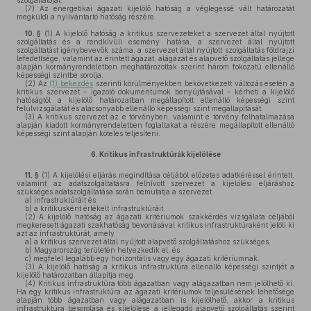
szolgáltatóját.
(7)
Az energetikai ágazati kijelölő hatóság a véglegessé vált határozatát
megküldi a nyilvántartó hatóság részére.
10. §
(1)
A kijelölő hatóság a kritikus szervezeteket a szervezet által nyújtott
szolgáltatás és a rendkívüli esemény hatása, a szervezet által nyújtott
szolgáltatást igénybevevők száma, a szervezet által nyújtott szolgáltatás földrajzi
lefedettsége, valamint az érintett ágazat, alágazat és alapvető szolgáltatás jellege
alapján kormányrendeletben meghatározottak szerint három fokozatú ellenálló
képességi szintbe sorolja.
(2)
Az
(1) bekezdés
szerinti körülményekben bekövetkezett változás esetén a
kritikus szervezet – igazoló dokumentumok benyújtásával – kérheti a kijelölő
hatóságtól a kijelölő határozatban megállapított ellenálló képességi szint
felülvizsgálatát és alacsonyabb ellenálló képességi szint megállapítását.
(3)
A kritikus szervezet az e törvényben, valamint e törvény felhatalmazása
alapján kiadott kormányrendeletben foglaltakat a részére megállapított ellenálló
képességi szint alapján köteles teljesíteni.
6.
Kritikus infrastruktúrák kijelölése
11. §
(1)
A kijelölési eljárás megindítása céljából előzetes adatkéréssel érintett,
valamint az adatszolgáltatásra felhívott szervezet a kijelölési eljáráshoz
szükséges adatszolgáltatása során bemutatja a szervezet
a)
infrastruktúráit és
b)
a kritikusként értékelt infrastruktúráit.
(2)
A kijelölő hatóság az ágazati kritériumok szakkérdés vizsgálata céljából
megkeresett ágazati szakhatóság bevonásával kritikus infrastruktúraként jelöli ki
azt az infrastruktúrát, amely
a)
a kritikus szervezet által nyújtott alapvető szolgáltatáshoz szükséges,
b)
Magyarország területén helyezkedik el, és
c)
megfelel legalább egy horizontális vagy egy ágazati kritériumnak.
(3)
A kijelölő hatóság a kritikus infrastruktúra ellenálló képességi szintjét a
kijelölő határozatban állapítja meg.
(4)
Kritikus infrastruktúra több ágazatban vagy alágazatban nem jelölhető ki.
Ha egy kritikus infrastruktúra az ágazati kritériumok teljesülésének lehetősége
alapján több ágazatban vagy alágazatban is kijelölhető, akkor a kritikus
infrastruktúra besorolása és kijelölése a jellegadó alapvető szolgáltatás szerint