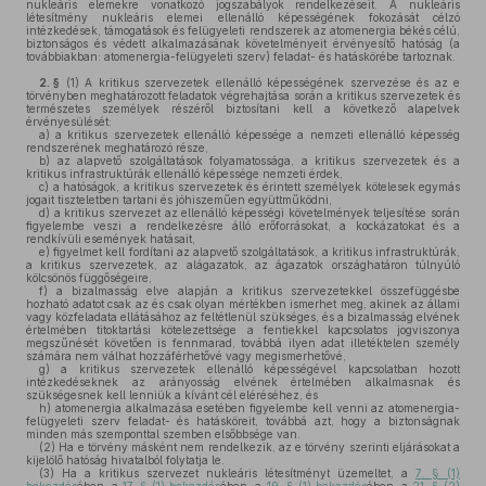
nukleáris elemekre vonatkozó jogszabályok rendelkezéseit. A nukleáris
létesítmény nukleáris elemei ellenálló képességének fokozását célzó
intézkedések, támogatások és felügyeleti rendszerek az atomenergia békés célú,
biztonságos és védett alkalmazásának követelményeit érvényesítő hatóság (a
továbbiakban: atomenergia-felügyeleti szerv) feladat- és hatáskörébe tartoznak.
2. §
(1)
A kritikus szervezetek ellenálló képességének szervezése és az e
törvényben meghatározott feladatok végrehajtása során a kritikus szervezetek és
természetes személyek részéről biztosítani kell a következő alapelvek
érvényesülését:
a)
a kritikus szervezetek ellenálló képessége a nemzeti ellenálló képesség
rendszerének meghatározó része,
b)
az alapvető szolgáltatások folyamatossága, a kritikus szervezetek és a
kritikus infrastruktúrák ellenálló képessége nemzeti érdek,
c)
a hatóságok, a kritikus szervezetek és érintett személyek kötelesek egymás
jogait tiszteletben tartani és jóhiszeműen együttműködni,
d)
a kritikus szervezet az ellenálló képességi követelmények teljesítése során
figyelembe veszi a rendelkezésre álló erőforrásokat, a kockázatokat és a
rendkívüli események hatásait,
e)
figyelmet kell fordítani az alapvető szolgáltatások, a kritikus infrastruktúrák,
a kritikus szervezetek, az alágazatok, az ágazatok országhatáron túlnyúló
kölcsönös függőségeire,
f)
a bizalmasság elve alapján a kritikus szervezetekkel összefüggésbe
hozható adatot csak az és csak olyan mértékben ismerhet meg, akinek az állami
vagy közfeladata ellátásához az feltétlenül szükséges, és a bizalmasság elvének
értelmében titoktartási kötelezettsége a fentiekkel kapcsolatos jogviszonya
megszűnését követően is fennmarad, továbbá ilyen adat illetéktelen személy
számára nem válhat hozzáférhetővé vagy megismerhetővé,
g)
a kritikus szervezetek ellenálló képességével kapcsolatban hozott
intézkedéseknek az arányosság elvének értelmében alkalmasnak és
szükségesnek kell lenniük a kívánt cél eléréséhez, és
h)
atomenergia alkalmazása esetében figyelembe kell venni az atomenergia-
felügyeleti szerv feladat- és hatásköreit, továbbá azt, hogy a biztonságnak
minden más szemponttal szemben elsőbbsége van.
(2)
Ha e törvény másként nem rendelkezik, az e törvény szerinti eljárásokat a
kijelölő hatóság hivatalból folytatja le.
(3)
Ha a kritikus szervezet nukleáris létesítményt üzemeltet, a
7. § (1)