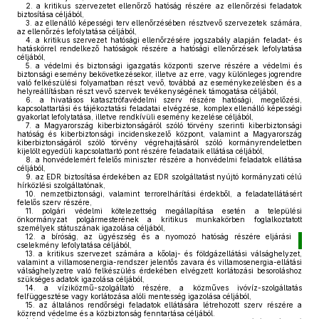
2.
a kritikus szervezetet ellenőrző hatóság részére az ellenőrzési feladatok
biztosítása céljából,
3.
az ellenálló képességi terv ellenőrzésében résztvevő szervezetek számára,
az ellenőrzés lefolytatása céljából,
4.
a kritikus szervezet hatósági ellenőrzésére jogszabály alapján feladat- és
hatáskörrel rendelkező hatóságok részére a hatósági ellenőrzések lefolytatása
céljából,
5.
a védelmi és biztonsági igazgatás központi szerve részére a védelmi és
biztonsági esemény bekövetkezésekor, illetve az erre, vagy különleges jogrendre
való felkészülési folyamatban részt vevő, továbbá az eseménykezelésben és a
helyreállításban részt vevő szervek tevékenységének támogatása céljából,
6.
a hivatásos katasztrófavédelmi szerv részére hatósági, megelőzési,
kapcsolattartási és tájékoztatási feladatai elvégzése, komplex ellenálló képességi
gyakorlat lefolytatása, illetve rendkívüli esemény kezelése céljából,
7.
a Magyarország kiberbiztonságáról szóló törvény szerinti kiberbiztonsági
hatóság és kiberbiztonsági incidenskezelő központ, valamint a Magyarország
kiberbiztonságáról szóló törvény végrehajtásáról szóló kormányrendeletben
kijelölt egyedüli kapcsolattartó pont részére feladataik ellátása céljából,
8.
a honvédelemért felelős miniszter részére a honvédelmi feladatok ellátása
céljából,
9.
az EDR biztosítása érdekében az EDR szolgáltatást nyújtó kormányzati célú
hírközlési szolgáltatónak,
10.
nemzetbiztonsági, valamint terrorelhárítási érdekből, a feladatellátásért
felelős szerv részére,
11.
polgári védelmi kötelezettség megállapítása esetén a települési
önkormányzat polgármesterének a kritikus munkakörben foglalkoztatott
személyek státuszának igazolása céljából,
12.
a bíróság, az ügyészség és a nyomozó hatóság részére eljárási
cselekmény lefolytatása céljából,
13.
a kritikus szervezet számára a kőolaj- és földgázellátási válsághelyzet,
valamint a villamosenergia-rendszer jelentős zavara és villamosenergia-ellátási
válsághelyzetre való felkészülés érdekében elvégzett korlátozási besoroláshoz
szükséges adatok igazolása céljából,
14.
a víziközmű-szolgáltató részére, a közműves ivóvíz-szolgáltatás
felfüggesztése vagy korlátozása alóli mentesség igazolása céljából,
15.
az általános rendőrségi feladatok ellátására létrehozott szerv részére a
közrend védelme és a közbiztonság fenntartása céljából.