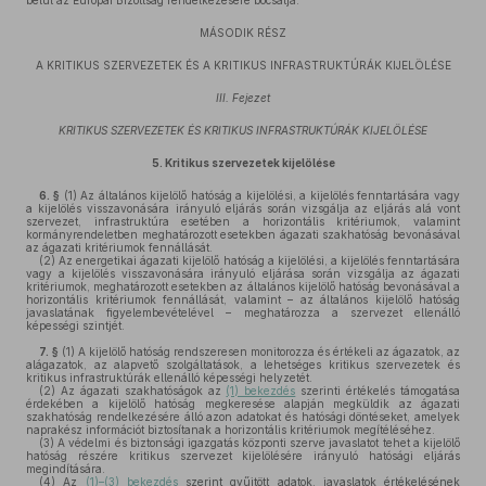
belül az Európai Bizottság rendelkezésére bocsátja.
MÁSODIK RÉSZ
A KRITIKUS SZERVEZETEK ÉS A KRITIKUS INFRASTRUKTÚRÁK KIJELÖLÉSE
III. Fejezet
KRITIKUS SZERVEZETEK ÉS KRITIKUS INFRASTRUKTÚRÁK KIJELÖLÉSE
5.
Kritikus szervezetek kijelölése
6. §
(1)
Az általános kijelölő hatóság a kijelölési, a kijelölés fenntartására vagy
a kijelölés visszavonására irányuló eljárás során vizsgálja az eljárás alá vont
szervezet, infrastruktúra esetében a horizontális kritériumok, valamint
kormányrendeletben meghatározott esetekben ágazati szakhatóság bevonásával
az ágazati kritériumok fennállását.
(2)
Az energetikai ágazati kijelölő hatóság a kijelölési, a kijelölés fenntartására
vagy a kijelölés visszavonására irányuló eljárása során vizsgálja az ágazati
kritériumok, meghatározott esetekben az általános kijelölő hatóság bevonásával a
horizontális kritériumok fennállását, valamint – az általános kijelölő hatóság
javaslatának figyelembevételével – meghatározza a szervezet ellenálló
képességi szintjét.
7. §
(1)
A kijelölő hatóság rendszeresen monitorozza és értékeli az ágazatok, az
alágazatok, az alapvető szolgáltatások, a lehetséges kritikus szervezetek és
kritikus infrastruktúrák ellenálló képességi helyzetét.
(2)
Az ágazati szakhatóságok az
(1) bekezdés
szerinti értékelés támogatása
érdekében a kijelölő hatóság megkeresése alapján megküldik az ágazati
szakhatóság rendelkezésére álló azon adatokat és hatósági döntéseket, amelyek
naprakész információt biztosítanak a horizontális kritériumok megítéléséhez.
(3)
A védelmi és biztonsági igazgatás központi szerve javaslatot tehet a kijelölő
hatóság részére kritikus szervezet kijelölésére irányuló hatósági eljárás
megindítására.
(4)
Az
(1)–(3) bekezdés
szerint gyűjtött adatok, javaslatok értékelésének