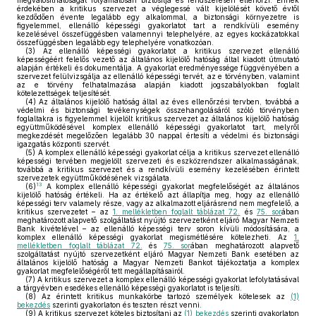
megvalósíthatóságát folyamatosan biztosítja és rendszeresen ellenőrzi. Ennek
érdekében a kritikus szervezet a véglegessé vált kijelölését követő évtől
kezdődően évente legalább egy alkalommal, a biztonsági környezetre is
figyelemmel, ellenálló képességi gyakorlatot tart a rendkívüli esemény
kezelésével összefüggésben valamennyi telephelyére, az egyes kockázatokkal
összefüggésben legalább egy telephelyére vonatkozóan.
(3)
Az ellenálló képességi gyakorlatot a kritikus szervezet ellenálló
képességéért felelős vezető az általános kijelölő hatóság által kiadott útmutató
alapján értékeli és dokumentálja. A gyakorlat eredményessége függvényében a
szervezet felülvizsgálja az ellenálló képességi tervét, az e törvényben, valamint
az e törvény felhatalmazása alapján kiadott jogszabályokban foglalt
kötelezettségek teljesítését.
(4)
Az általános kijelölő hatóság által az éves ellenőrzési tervben, továbbá a
védelmi és biztonsági tevékenységek összehangolásáról szóló törvényben
foglaltakra is figyelemmel kijelölt kritikus szervezet az általános kijelölő hatóság
együttműködésével komplex ellenálló képességi gyakorlatot tart, melyről
megkezdését megelőzően legalább 30 nappal értesíti a védelmi és biztonsági
igazgatás központi szervét.
(5)
A komplex ellenálló képességi gyakorlat célja a kritikus szervezet ellenálló
képességi tervében megjelölt szervezeti és eszközrendszer alkalmasságának,
továbbá a kritikus szervezet és a rendkívüli esemény kezelésében érintett
szervezetek együttműködésének vizsgálata.
13
(6)
A komplex ellenálló képességi gyakorlat megfelelőségét az általános
kijelölő hatóság értékeli. Ha az értékelő azt állapítja meg, hogy az ellenálló
képességi terv valamely része, vagy az alkalmazott eljárásrend nem megfelelő, a
kritikus szervezetet – az
1. mellékletben foglalt táblázat 72.
és
75. sor
ában
meghatározott alapvető szolgáltatást nyújtó szervezetként eljáró Magyar Nemzeti
Bank kivételével – az ellenálló képességi terv soron kívüli módosítására, a
komplex ellenálló képességi gyakorlat megismétlésére kötelezheti. Az
1.
mellékletben foglalt táblázat 72.
és
75. sor
ában meghatározott alapvető
szolgáltatást nyújtó szervezetként eljáró Magyar Nemzeti Bank esetében az
általános kijelölő hatóság a Magyar Nemzeti Bankot tájékoztatja a komplex
gyakorlat megfelelőségéről tett megállapításairól.
(7)
A kritikus szervezet a komplex ellenálló képességi gyakorlat lefolytatásával
a tárgyévben esedékes ellenálló képességi gyakorlatot is teljesíti.
(8)
Az érintett kritikus munkakörbe tartozó személyek kötelesek az
(1)
bekezdés
szerinti gyakorlaton és teszten részt venni.
(9)
A kritikus szervezet köteles biztosítani az
(1) bekezdés
szerinti gyakorlaton