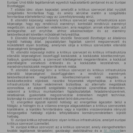
Európai Unió többi tagállamának egyedüli kapcsolattartó pontjaival és az Európai
Bizottsággal,
7.
ellátási lánc:
olyan kapcsolat, amelytől a kritikus szervezet által nyújtott
szolgáltatás fenntartása függ, és amely sérülése esetén a szolgáltatás
fenntartása ellehetetlenül vagy az üzemfolytonosság sérül,
8.
ellenálló képesség:
valamely kritikus szervezet vagy infrastruktúra azon
képessége, hogy egy rendkívüli eseményt, kontrollált rendkívüli eseményt
megelőzzön, azzal szemben védekezzen, arra reagáljon, annak ellenálljon, azt
semlegesítse, azt enyhítse, ahhoz alkalmazkodjon és az esemény
bekövetkezését követően működését helyreállítsa,
9.
Ellenálló Képességért Felelős Vezetők Tanácsadó Bizottsága:
az általános
kijelölő hatóság által, jogszabályban foglaltak szerint megszervezett és
működtetett olyan bizottság, amelynek célja a kritikus szervezetek ellenálló
képességének támogatása,
10.
ellenálló képességi mátrix:
a kritikus szervezet és kritikus infrastruktúra
ellenálló képességével összefüggő kockázatok, a kockázatok következményei,
hatásuk, gyakoriságuk, a szervezet kitettségének megjelenítésére, a kockázat
jelentőségére vonatkozó értékelés és a kockázatok kezelésének, a
maradványkockázatok megjelenítésének módja,
11.
ellenálló képességi terv:
a kritikus szervezet és kritikus infrastruktúra
ellenálló képességével összefüggésben a rendkívüli események
bekövetkezésének megelőzése, következményeire való reagálás, a
kockázatkezelési eljárások, riasztási folyamatok végrehajtása, a kritikus
infrastruktúrák fizikai védelmének biztosítása, az alternatív megoldások
azonosítása, az alapvető szolgáltatás nyújtásának újraindítása érdekében,
valamint a kritikus munkakörben foglalkoztatottak feladatrendszerének,
oktatásának, gyakorlatok megszervezése érdekében megtett technikai,
biztonsági és szervezeti intézkedéseket leíró dokumentum,
12.
energetikai ágazati kijelölő hatóság:
az energetikai ágazaton belül a
földgáz, a hidrogén és a villamos energia alágazatokban a kritikus szervezetek
kijelölésére, a kijelölés fenntartására vagy a kijelölés visszavonására irányuló
közigazgatási hatósági eljárás lefolytatására kormányrendeletben kijelölt
hatóság,
13.
európai kritikus infrastruktúra:
olyan kritikus infrastruktúra, amelyet európai
kritikus szervezet üzemeltet,
14.
európai kritikus szervezet:
az a kritikus szervezet, amely elengedhetetlen
további tagállamok társadalmi, gazdasági stabilitásához és a
IV. Fejezet
ben