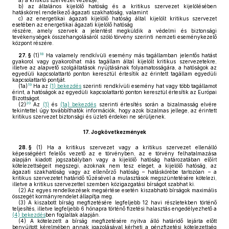
a)
a kritikus szervezet vezetője,
b)
az általános kijelölő hatóság és a kritikus szervezet kijelölésében
hatáskörrel rendelkező ágazati szakhatóság, valamint
c)
az energetikai ágazati kijelölő hatóság által kijelölt kritikus szervezet
esetében az energetikai ágazati kijelölő hatóság
részére, amely szervek a jelentést megküldik a védelmi és biztonsági
tevékenységek összehangolásáról szóló törvény szerinti nemzeti eseménykezelő
központ részére.
18
27. §
(1)
Ha valamely rendkívüli esemény más tagállamban jelentős hatást
gyakorol vagy gyakorolhat más tagállam által kijelölt kritikus szervezetekre,
illetve az alapvető szolgáltatások nyújtásának folyamatosságára, a hatóságok az
egyedüli kapcsolattartó ponton keresztül értesítik az érintett tagállam egyedüli
kapcsolattartó pontját.
19
(1a)
Ha az
(1) bekezdés
szerinti rendkívüli esemény hat vagy több tagállamot
érint, a hatóságok az egyedüli kapcsolattartó ponton keresztül értesítik az Európai
Bizottságot.
20
(2)
Az
(1)
és
(1a) bekezdés
szerinti értesítés során a bizalmasság elvére
tekintettel úgy továbbíthatók információk, hogy azok bizalmas jellege, az érintett
kritikus szervezet biztonsági és üzleti érdekei ne sérüljenek.
17.
Jogkövetkezmények
28. §
(1)
Ha a kritikus szervezet vagy a kritikus szervezet ellenálló
képességéért felelős vezető az e törvényben, az e törvény felhatalmazása
alapján kiadott jogszabályban vagy a kijelölő hatóság határozatában előírt
kötelezettségeit megszegi, azoknak nem tesz eleget, a kijelölő hatóság, az
ágazati szakhatóság vagy az ellenőrző hatóság – hatáskörébe tartozóan – a
kritikus szervezetet határidő tűzésével a mulasztások megszüntetésére kötelezi,
illetve a kritikus szervezettel szemben közigazgatási bírságot szabhat ki.
(2)
Az egyes rendelkezések megsértése esetén kiszabható bírságok maximális
összegét kormányrendelet állapítja meg.
(3)
A kiszabott bírság megfizetésére legfeljebb 12 havi részletekben történő
teljesítés, illetve legfeljebb 6 hónapra történő fizetési halasztás engedélyezhető a
(4) bekezdés
ben foglaltak alapján.
(4)
A kötelezett a bírság megfizetésére nyitva álló határidő lejárta előtt
benyújtott kérelmében annak igazolásával kérheti a pénzfizetési kötelezettség