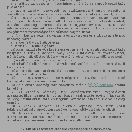
(4)
Az ellenálló képességi terv tartalmazza legalább
a)
a kritikus szervezet, a kritikus infrastruktúra és az alapvető szolgáltatás
jellemzését,
b)
azt a szabály-, szervezeti- és eszközrendszert, amely biztosítja a
szolgáltatás folyamatos nyújtásának védelmét, és az üzemfolytonosságot, és
c)
a kritikus szervezetre és a kritikus infrastruktúráira vonatkoztatva, kockázat
alapú gondolkodással elkészített kockázatazonosítást, kockázatértékelést,
ellenálló képességi mátrixot, és ezek figyelembevételével azokat az
intézkedéseket, amelyek kialakítása és működtetése biztosítja az alapvető
szolgáltatás folyamatosságát és a működés helyreállítását.
(5)
A kritikus szervezet felülvizsgálja és szükség esetén módosítja az ellenálló
képességi tervet
a)
rendes felülvizsgálattal évente,
b)
soron kívüli felülvizsgálattal
ba)
olyan változás bekövetkezése esetén, amely érinti az alapvető szolgáltatás
nyújtását, a kritikus szervezet vagy kritikus infrastruktúra tevékenységét,
működésének kijelölést befolyásoló mértékű feltételeit vagy ellenálló képességét,
bb)
rendkívüli esemény bekövetkezése esetén,
bc)
a hatósági ellenőrzés erre irányuló megállapításai esetén a meghatározott
határidőn belül,
bd)
a komplex gyakorlat értékelésének erre irányuló megállapításai esetén a
meghatározott határidőn belül,
be)
a kritikus szervezet felkészültségének fejlesztése esetén a kijelölő
hatóság által meghatározott határidőn belül.
(6)
Az ellenálló képességi terv módosítása során a
(2)–(4) bekezdés
szerint
kell eljárni.
(7)
Az ellenálló képességi terv kormányrendeletben meghatározott
ágazatspecifikus szempontjaihoz az ágazati szakhatóság elkészíti javaslatát,
szükség szerint aktualizálja és megküldi azokat az általános kijelölő hatóság
számára.
(8)
A kritikus szervezet az ellenálló képességi terv soron kívüli
felülvizsgálatával a tárgyévben esedékes rendes felülvizsgálatot is teljesíti.
(9)
Nukleáris létesítmény esetében az ellenálló képességi terv
ágazatspecifikus fejezetét kizárólag a nukleáris létesítmény villamosenergia-
átvitelre szolgáló részeire vonatkozóan kell megállapítani.
12.
Kritikus szervezet ellenálló képességéért felelős vezető