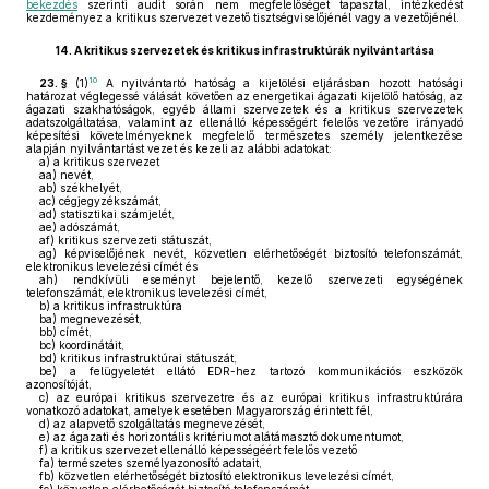
bekezdés
szerinti audit során nem megfelelőséget tapasztal, intézkedést
kezdeményez a kritikus szervezet vezető tisztségviselőjénél vagy a vezetőjénél.
14.
A kritikus szervezetek és kritikus infrastruktúrák nyilvántartása
10
23. §
(1)
A nyilvántartó hatóság a kijelölési eljárásban hozott hatósági
határozat véglegessé válását követően az energetikai ágazati kijelölő hatóság, az
ágazati szakhatóságok, egyéb állami szervezetek és a kritikus szervezetek
adatszolgáltatása, valamint az ellenálló képességért felelős vezetőre irányadó
képesítési követelményeknek megfelelő természetes személy jelentkezése
alapján nyilvántartást vezet és kezeli az alábbi adatokat:
a)
a kritikus szervezet
aa)
nevét,
ab)
székhelyét,
ac)
cégjegyzékszámát,
ad)
statisztikai számjelét,
ae)
adószámát,
af)
kritikus szervezeti státuszát,
ag)
képviselőjének nevét, közvetlen elérhetőségét biztosító telefonszámát,
elektronikus levelezési címét és
ah)
rendkívüli eseményt bejelentő, kezelő szervezeti egységének
telefonszámát, elektronikus levelezési címét,
b)
a kritikus infrastruktúra
ba)
megnevezését,
bb)
címét,
bc)
koordinátáit,
bd)
kritikus infrastruktúrai státuszát,
be)
a felügyeletét ellátó EDR-hez tartozó kommunikációs eszközök
azonosítóját,
c)
az európai kritikus szervezetre és az európai kritikus infrastruktúrára
vonatkozó adatokat, amelyek esetében Magyarország érintett fél,
d)
az alapvető szolgáltatás megnevezését,
e)
az ágazati és horizontális kritériumot alátámasztó dokumentumot,
f)
a kritikus szervezet ellenálló képességéért felelős vezető
fa)
természetes személyazonosító adatait,
fb)
közvetlen elérhetőségét biztosító elektronikus levelezési címét,