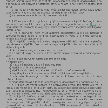
rendszerszintű kockázatot idézhet elő, különösen azokban az ágazatokban, ahol
a rendkívüli eseménynek határokon átnyúló hatása lehet, vagy az ellátási lánc
sérül,
f)
a szervezet olyan üzemanyag töltőállomást üzemeltet, amely közlekedési
vagy üzemanyag ellátási szempontból stratégiainak minősül, vagy
g)
a szervezet nemzetbiztonsági védelem alatt áll.
9. §
(1)
Az alapvető szolgáltatást nyújtó szervezetet a kijelölő hatóság kritikus
szervezetként kijelöli, amennyiben megfelel legalább kettő, a
8. §
-ban
meghatározott horizontális vagy egy, kormányrendeletben meghatározott ágazati
kritériumnak.
(2)
Ha a szervezet nem nyújt alapvető szolgáltatást, a kijelölő hatóság a
szervezetet nem jelöli ki kritikus szervezetként, vagy a kritikus szervezet
korábbi kijelölését visszavonja.
(3)
A kijelölő hatóság a kijelölés véglegessé válásától számítva legkésőbb
négyévente a kijelölés fenntartására vagy a kijelölés visszavonására irányuló
eljárást folytat le.
(4)
A kijelölő hatóság a kijelölés visszavonásáról
a)
az ágazati vagy horizontális kritériumok megváltozásának eredményeként
vagy
b)
a kritikus szervezet adatszolgáltatása alapján
hivatalból dönt.
(5)
A kijelölő hatóság a kijelölő határozatban
a)
kijelöli a kritikus szervezetet,
b)
kijelöli az alapvető szolgáltatást nyújtó kritikus infrastruktúrát,
c)
megállapítja a kritikus szervezet által nyújtott alapvető szolgáltatást,
d)
ellenálló képességi szintbe sorolja a kritikus szervezetet, kritikus
infrastruktúrát,
e)
meghatározza az ellenálló képességi terv kidolgozásának határidejét, és
f)
a kritikus szervezet részére az arányosság elvére tekintettel előírhat a
kritikus szervezet és a kritikus infrastruktúra ellenálló képességével összefüggő,
azok egyedi sajátosságaihoz, környezetéhez és a rendkívüli események által
potenciálisan előidézhető hatás mértékéhez igazodó feltételeket, intézkedéseket.
(6)
A kijelölő hatóság a kritikus szervezet kijelöléséről a véglegessé vált
határozat megküldésével tájékoztatja az elektronikus információs rendszerek
biztonságának felügyeletét ellátó hatóságokat és az egységes digitális
rádiótávközlő rendszer (a továbbiakban: EDR) kormányzati célú hírközlési