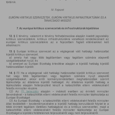
történik.
IV. Fejezet
EURÓPAI KRITIKUS SZERVEZETEK, EURÓPAI KRITIKUS INFRASTRUKTÚRÁK ÉS A
TANÁCSADÓ MISSZIÓ
7.
Az európai kritikus szervezetek és infrastruktúrák kijelölése
12. §
E törvény, valamint e törvény felhatalmazása alapján kiadott jogszabály
kritikus szervezetekre, kritikus infrastruktúrákra vonatkozó rendelkezéseit az
európai kritikus szervezetekre az e fejezetben foglalt eltérésekkel kell
alkalmazni.
13. §
Európai kritikus szervezet az a véglegessé vált hatósági határozattal
kijelölt kritikus szervezet,
a)
amely hat vagy több tagállamban vagy tagállam számára alapvető
szolgáltatásokat nyújt, és
b)
amelyet az Európai Bizottság értesítése alapján a kijelölő hatóság kijelölő
határozatában kijelölt.
14. §
(1)
Ha a véglegessé vált hatósági határozattal kijelölt kritikus szervezet
hat vagy több tagállamban vagy tagállam számára nyújt alapvető
szolgáltatásokat, akkor erről kormányrendeletben meghatározottak szerint
tájékoztatja az általános kijelölő hatóságot. Az általános kijelölő hatóság a
tájékoztatás alapján felterjesztést készít a katasztrófák elleni védekezésért
felelős miniszter részére.
(2)
Az
(1) bekezdés
alapján – indokolt esetben az érintett miniszter
bevonásával – a katasztrófák elleni védekezésért felelős miniszter tájékoztatja az
Európai Bizottságot.
(3)
Az Európai Bizottság – a katasztrófák elleni védekezésért felelős miniszter
által továbbított – kezdeményezésére a kijelölő hatóság konzultációt folytat le a
többi érintett tagállam illetékes hatóságával és a kritikus szervezettel, majd a
katasztrófák elleni védekezésért felelős miniszter tájékoztatja az Európai
Bizottságot a kijelölés feltételeinek teljesüléséről vagy nem teljesüléséről.