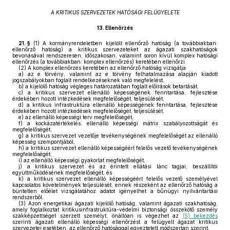
A KRITIKUS SZERVEZETEK HATÓSÁGI FELÜGYELETE
13.
Ellenőrzés
21. §
(1)
A kormányrendeletben kijelölt ellenőrző hatóság (a továbbiakban:
ellenőrző hatóság) a kritikus szervezeteket az ágazati szakhatóságok
bevonásával rendszeresen, időszakosan, valamint soron kívül komplex hatósági
ellenőrzés (a továbbiakban: komplex ellenőrzés) keretében ellenőrzi.
(2)
A komplex ellenőrzés keretében az ellenőrző hatóság vizsgálja
a)
az e törvény, valamint az e törvény felhatalmazása alapján kiadott
jogszabályokban foglalt rendelkezéseknek való megfelelést,
b)
a kijelölő hatóság végleges határozatában foglalt előírások betartását,
c)
a kritikus szervezet ellenálló képességének fenntartása, fejlesztése
érdekében hozott intézkedések megfelelőségét, teljesülését,
d)
a kritikus infrastruktúra ellenálló képességének fenntartása, fejlesztése
érdekében hozott intézkedések megfelelőségét, teljesülését,
e)
az ellenálló képességi terv megfelelőségét,
f)
a kockázatértékelés, ellenálló képességi mátrix szabályozottságát és
megfelelőségét,
g)
a kritikus szervezet vezetője tevékenységének megfelelőségét az ellenálló
képesség szempontjából,
h)
a kritikus szervezet ellenálló képességéért felelős vezető tevékenységének
megfelelőségét,
i)
az ellenálló képességi gyakorlat megfelelőségét,
j)
a kritikus szervezet és az érintett ellátási lánc tagjai, beszállítói
együttműködésének megfelelőségét, és
k)
a kritikus szervezet ellenálló képességéért felelős vezető személyével
kapcsolatos követelmények teljesülését, ennek részeként az ellenőrző hatóság a
büntetlen előélet vizsgálatához adatot igényelhet a bűnügyi nyilvántartási
rendszerből.
(3)
Azon energetikai ágazati kijelölő hatóság, valamint ágazati szakhatóság,
amely foglalkoztat kritikusinfrastruktúra-védelmi biztonsági összekötő személy
szakképzettséget szerzett személyt, önállóan is végezhet az
(5) bekezdés
szerinti ágazati ellenálló képességi ellenőrzést a felügyelt ágazat kritikus
szervezetei esetében, az ellenőrző hatósággal egyeztetett módszertan szerint.