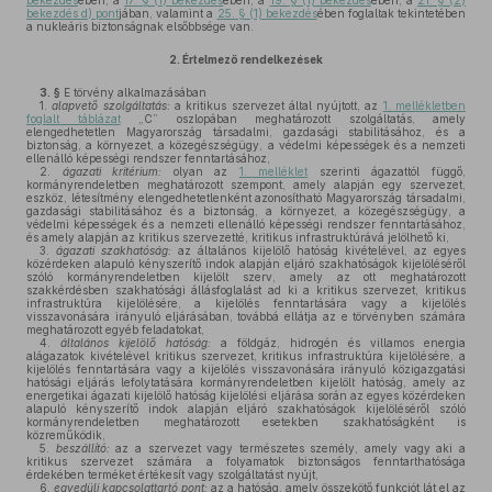
bekezdés
ében, a
17. § (1) bekezdés
ében, a
19. § (1) bekezdés
ében, a
21. § (2)
bekezdés d) pont
jában, valamint a
25. § (1) bekezdés
ében foglaltak tekintetében
a nukleáris biztonságnak elsőbbsége van.
2.
Értelmező rendelkezések
3. §
E törvény alkalmazásában
1.
alapvető szolgáltatás:
a kritikus szervezet által nyújtott, az
1. mellékletben
foglalt táblázat
„C” oszlopában meghatározott szolgáltatás, amely
elengedhetetlen Magyarország társadalmi, gazdasági stabilitásához, és a
biztonság, a környezet, a közegészségügy, a védelmi képességek és a nemzeti
ellenálló képességi rendszer fenntartásához,
2.
ágazati kritérium:
olyan az
1. melléklet
szerinti ágazattól függő,
kormányrendeletben meghatározott szempont, amely alapján egy szervezet,
eszköz, létesítmény elengedhetetlenként azonosítható Magyarország társadalmi,
gazdasági stabilitásához és a biztonság, a környezet, a közegészségügy, a
védelmi képességek és a nemzeti ellenálló képességi rendszer fenntartásához,
és amely alapján az kritikus szervezetté, kritikus infrastruktúrává jelölhető ki,
3.
ágazati szakhatóság:
az általános kijelölő hatóság kivételével, az egyes
közérdeken alapuló kényszerítő indok alapján eljáró szakhatóságok kijelöléséről
szóló kormányrendeletben kijelölt szerv, amely az ott meghatározott
szakkérdésben szakhatósági állásfoglalást ad ki a kritikus szervezet, kritikus
infrastruktúra kijelölésére, a kijelölés fenntartására vagy a kijelölés
visszavonására irányuló eljárásában, továbbá ellátja az e törvényben számára
meghatározott egyéb feladatokat,
4.
általános kijelölő hatóság:
a földgáz, hidrogén és villamos energia
alágazatok kivételével kritikus szervezet, kritikus infrastruktúra kijelölésére, a
kijelölés fenntartására vagy a kijelölés visszavonására irányuló közigazgatási
hatósági eljárás lefolytatására kormányrendeletben kijelölt hatóság, amely az
energetikai ágazati kijelölő hatóság kijelölési eljárása során az egyes közérdeken
alapuló kényszerítő indok alapján eljáró szakhatóságok kijelöléséről szóló
kormányrendeletben meghatározott esetekben szakhatóságként is
közreműködik,
5.
beszállító:
az a szervezet vagy természetes személy, amely vagy aki a
kritikus szervezet számára a folyamatok biztonságos fenntarthatósága
érdekében terméket értékesít vagy szolgáltatást nyújt,
6.
egyedüli kapcsolattartó pont:
az a hatóság, amely összekötő funkciót lát el az