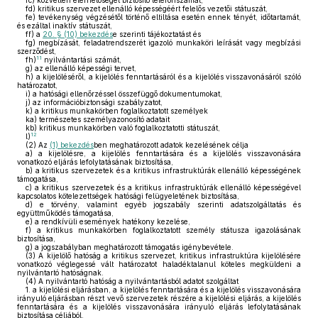
fc)
közvetlen elérhetőségét biztosító telefonszámát,
fd)
kritikus szervezet ellenálló képességéért felelős vezetői státuszát,
fe)
tevékenység végzésétől történő eltiltása esetén ennek tényét, időtartamát,
és ezáltal inaktív státuszát,
ff)
a
20. § (10) bekezdés
e szerinti tájékoztatást és
fg)
megbízását, feladatrendszerét igazoló munkaköri leírását vagy megbízási
szerződést,
11
fh)
nyilvántartási számát,
g)
az ellenálló képességi tervet,
h)
a kijelöléséről, a kijelölés fenntartásáról és a kijelölés visszavonásáról szóló
határozatot,
i)
a hatósági ellenőrzéssel összefüggő dokumentumokat,
j)
az információbiztonsági szabályzatot,
k)
a kritikus munkakörben foglalkoztatott személyek
ka)
természetes személyazonosító adatait
kb)
kritikus munkakörben való foglalkoztatotti státuszát,
12
l)
(2)
Az
(1) bekezdés
ben meghatározott adatok kezelésének célja
a)
a kijelölésre, a kijelölés fenntartására és a kijelölés visszavonására
vonatkozó eljárás lefolytatásának biztosítása,
b)
a kritikus szervezetek és a kritikus infrastruktúrák ellenálló képességének
támogatása,
c)
a kritikus szervezetek és a kritikus infrastruktúrák ellenálló képességével
kapcsolatos kötelezettségek hatósági felügyeletének biztosítása,
d)
e törvény, valamint egyéb jogszabály szerinti adatszolgáltatás és
együttműködés támogatása,
e)
a rendkívüli események hatékony kezelése,
f)
a kritikus munkakörben foglalkoztatott személy státusza igazolásának
biztosítása,
g)
a jogszabályban meghatározott támogatás igénybevétele.
(3)
A kijelölő hatóság a kritikus szervezet, kritikus infrastruktúra kijelölésére
vonatkozó véglegessé vált határozatot haladéktalanul köteles megküldeni a
nyilvántartó hatóságnak.
(4)
A nyilvántartó hatóság a nyilvántartásból adatot szolgáltat
1.
a kijelölési eljárásban, a kijelölés fenntartására és a kijelölés visszavonására
irányuló eljárásban részt vevő szervezetek részére a kijelölési eljárás, a kijelölés
fenntartására és a kijelölés visszavonására irányuló eljárás lefolytatásának
biztosítása céljából,