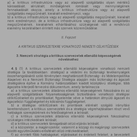
a)
a kritikus infrastruktúra vagy az alapvető szolgáltatás olyan mértékű
károsodását, sérülését, minőségének romlását vagy mennyiségének
fennakadását okozza, amely a kritikus infrastruktúra vagy az alapvető
szolgáltatás megszűnését, kiesését eredményezi, vagy
b)
a kritikus infrastruktúra vagy az alapvető szolgáltatás megszűnését, kiesését
nem eredményezi, de a kritikus infrastruktúra vagy az alapvető szolgáltatás
megszűnésének, kiesésének elhárításához szükségessé vált a rendkívüli
esemény kezelésében érintett más szervek közreműködése.
II. Fejezet
A KRITIKUS SZERVEZETEKRE VONATKOZÓ NEMZETI CÉLKITŰZÉSEK
3.
Nemzeti stratégia a kritikus szervezetek ellenálló képességének
növeléséhez
4. §
(1)
A kritikus szervezetek ellenálló képességére vonatkozó nemzeti
stratégia (a továbbiakban: stratégia) a védelmi és biztonsági tevékenységek
összehangolásáról szóló törvényben meghatározott Biztonság- és Védelempolitika
Alapelvei és a Nemzeti Biztonsági Stratégia alapján más biztonsági és ágazati
stratégiákra építve a Kormány határozatában kiadott középtávú stratégiai, több
ágazatra kiterjedő tervezési dokumentum, amely tartalmazza
a)
a kritikus szervezetek általános ellenálló képességének fokozására és az
alapvető szolgáltatások folyamatosságának biztosítására vonatkozó stratégiai
célkitűzéseket és prioritásokat, figyelembe véve a határokon átnyúló ágazati és
ágazatközi függőségeket és kölcsönös függőségeket,
b)
a stratégiai célkitűzések és prioritások elérését szolgáló irányítási
keretrendszert, a kritikus szervezetek és a stratégia végrehajtásában részt vevő
hatóságok szerepkörének és felelősségének a leírását,
c)
a kritikus szervezetek általános ellenálló képességének fokozásához
szükséges intézkedések leírását,
d)
a kritikus szervezetek támogatását célzó eljárás leírását,
e)
a közszektor, a magánszektor, valamint a közjogi és magánjogi szervezetek
közötti együttműködés erősítését célzó intézkedéseket,
f)
az érintett főbb hatóságokat, eljárásokat és érdekelt feleket, a bevezetett