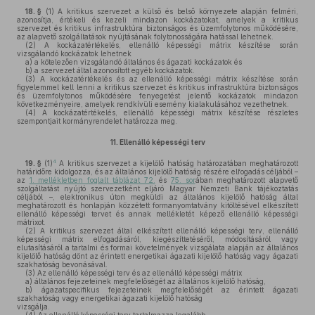
18. §
(1)
A kritikus szervezet a külső és belső környezete alapján felméri,
azonosítja, értékeli és kezeli mindazon kockázatokat, amelyek a kritikus
szervezet és kritikus infrastruktúra biztonságos és üzemfolytonos működésére,
az alapvető szolgáltatások nyújtásának folytonosságára hatással lehetnek.
(2)
A kockázatértékelés, ellenálló képességi mátrix készítése során
vizsgálandó kockázatok lehetnek
a)
a kötelezően vizsgálandó általános és ágazati kockázatok és
b)
a szervezet által azonosított egyéb kockázatok.
(3)
A kockázatértékelés és az ellenálló képességi mátrix készítése során
figyelemmel kell lenni a kritikus szervezet és kritikus infrastruktúra biztonságos
és üzemfolytonos működésére fenyegetést jelentő kockázatok mindazon
következményeire, amelyek rendkívüli esemény kialakulásához vezethetnek.
(4)
A kockázatértékelés, ellenálló képességi mátrix készítése részletes
szempontjait kormányrendelet határozza meg.
11.
Ellenálló képességi terv
4
19. §
(1)
A kritikus szervezet a kijelölő hatóság határozatában meghatározott
határidőre kidolgozza, és az általános kijelölő hatóság részére elfogadás céljából –
az
1. mellékletben foglalt táblázat 72.
és
75. sor
ában meghatározott alapvető
szolgáltatást nyújtó szervezetként eljáró Magyar Nemzeti Bank tájékoztatás
céljából –, elektronikus úton megküldi az általános kijelölő hatóság által
meghatározott és honlapján közzétett formanyomtatvány kitöltésével elkészített
ellenálló képességi tervet és annak mellékletét képező ellenálló képességi
mátrixot.
(2)
A kritikus szervezet által elkészített ellenálló képességi terv, ellenálló
képességi mátrix elfogadásáról, kiegészíttetéséről, módosításáról vagy
elutasításáról a tartalmi és formai követelmények vizsgálata alapján az általános
kijelölő hatóság dönt az érintett energetikai ágazati kijelölő hatóság vagy ágazati
szakhatóság bevonásával.
(3)
Az ellenálló képességi terv és az ellenálló képességi mátrix
a)
általános fejezeteinek megfelelőségét az általános kijelölő hatóság,
b)
ágazatspecifikus fejezeteinek megfelelőségét az érintett ágazati
szakhatóság vagy energetikai ágazati kijelölő hatóság
vizsgálja.