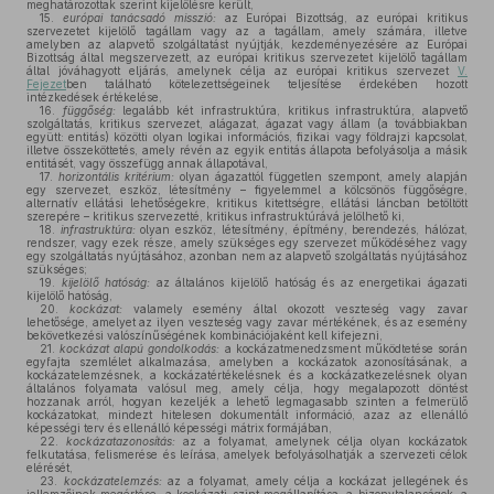
meghatározottak szerint kijelölésre került,
15.
európai tanácsadó misszió:
az Európai Bizottság, az európai kritikus
szervezetet kijelölő tagállam vagy az a tagállam, amely számára, illetve
amelyben az alapvető szolgáltatást nyújtják, kezdeményezésére az Európai
Bizottság által megszervezett, az európai kritikus szervezetet kijelölő tagállam
által jóváhagyott eljárás, amelynek célja az európai kritikus szervezet
V.
Fejezet
ben található kötelezettségeinek teljesítése érdekében hozott
intézkedések értékelése,
16.
függőség:
legalább két infrastruktúra, kritikus infrastruktúra, alapvető
szolgáltatás, kritikus szervezet, alágazat, ágazat vagy állam (a továbbiakban
együtt: entitás) közötti olyan logikai információs, fizikai vagy földrajzi kapcsolat,
illetve összeköttetés, amely révén az egyik entitás állapota befolyásolja a másik
entitásét, vagy összefügg annak állapotával,
17.
horizontális kritérium:
olyan ágazattól független szempont, amely alapján
egy szervezet, eszköz, létesítmény – figyelemmel a kölcsönös függőségre,
alternatív ellátási lehetőségekre, kritikus kitettségre, ellátási láncban betöltött
szerepére – kritikus szervezetté, kritikus infrastruktúrává jelölhető ki,
18.
infrastruktúra:
olyan eszköz, létesítmény, építmény, berendezés, hálózat,
rendszer, vagy ezek része, amely szükséges egy szervezet működéséhez vagy
egy szolgáltatás nyújtásához, azonban nem az alapvető szolgáltatás nyújtásához
szükséges;
19.
kijelölő hatóság:
az általános kijelölő hatóság és az energetikai ágazati
kijelölő hatóság,
20.
kockázat:
valamely esemény által okozott veszteség vagy zavar
lehetősége, amelyet az ilyen veszteség vagy zavar mértékének, és az esemény
bekövetkezési valószínűségének kombinációjaként kell kifejezni,
21.
kockázat alapú gondolkodás:
a kockázatmenedzsment működtetése során
egyfajta szemlélet alkalmazása, amelyben a kockázatok azonosításának, a
kockázatelemzésnek, a kockázatértékelésnek és a kockázatkezelésnek olyan
általános folyamata valósul meg, amely célja, hogy megalapozott döntést
hozzanak arról, hogyan kezeljék a lehető legmagasabb szinten a felmerülő
kockázatokat, mindezt hitelesen dokumentált információ, azaz az ellenálló
képességi terv és ellenálló képességi mátrix formájában,
22.
kockázatazonosítás:
az a folyamat, amelynek célja olyan kockázatok
felkutatása, felismerése és leírása, amelyek befolyásolhatják a szervezeti célok
elérését,
23.
kockázatelemzés:
az a folyamat, amely célja a kockázat jellegének és