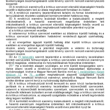
tevékenységek összehangolásáról szóló törvény szerinti nemzeti eseménykezelő
központot.
(3)
A rendkívüli eseményről a kritikus szervezet ellenálló képességéért felelős
vezetőt is tájékoztatni kell az általa meghatározott formában és módon.
(4)
A rendkívüli esemény bejelentésének tartalmi és formai követelményeit,
benyújtásának részletes szabályait kormányrendelet határozza meg.
(5)
A rendkívüli esemény lezárását követően a kialakulásáról, a megtett
intézkedésekről, a hasonló események megelőzése érdekében tett
intézkedésekről a kritikus szervezet ellenálló képességéért felelős vezető az
általános kijelölő hatóság által meghatározott határidőre jelentést nyújt be
a)
a kritikus szervezet vezetője,
b)
valamennyi kritikus szervezet esetében az általános kijelölő hatóság és a
kritikus szervezet kijelölésében hatáskörrel rendelkező ágazati szakhatóság,
valamint
c)
az energetikai ágazati kijelölő hatóság által kijelölt kritikus szervezet
esetében az energetikai ágazati kijelölő hatóság
részére, amely szervek a jelentést megküldik a védelmi és biztonsági
tevékenységek összehangolásáról szóló törvény szerinti nemzeti eseménykezelő
központ részére.
(6)
Az
(1) bekezdés
szerinti bejelentést a rendkívüli esemény kezelésében
érintett szervezetek felhasználják a kritikus szervezetek rendkívüli eseményre
történő reagálása, védekezése és helyreállításának fejlesztése érdekében.
17
(7)
Ha a közérdek alapján szükséges, az erre kijelölt közigazgatási szerv,
illetve állami vezető a rendkívüli eseménnyel kapcsolatban tájékoztatja a
nyilvánosságot, kivéve a Magyar Nemzeti Bankra mint az
1. mellékletben foglalt
táblázat 72.
és
75. sor
ában meghatározott alapvető szolgáltatást nyújtó
szervezetre vonatkozó rendkívüli eseményt, amelyről a Magyar Nemzeti Bank
elnöke döntése szerint kerül a nyilvánosság tájékoztatásra.
(8)
A kritikus infrastruktúrát érintő tervezett és soron kívüli karbantartások,
javítások és a rendkívüli esemény kezelésében közreműködő szervezetek,
valamint a közreműködő természetes személyek, szervezetek és más érintett
résztvevők kötelesek biztosítani annak elsődlegességét, hogy a kritikus szervezet
és kritikus infrastruktúra, az alapvető szolgáltatás működése a lehető legrövidebb
ideig legyen korlátozott.
(9)
A kontrollált rendkívüli esemény kialakulásáról, a megtett intézkedésekről,
a hasonló események megelőzése érdekében tett intézkedésekről a kritikus
szervezet ellenálló képességéért felelős vezető éves jelentést nyújt be