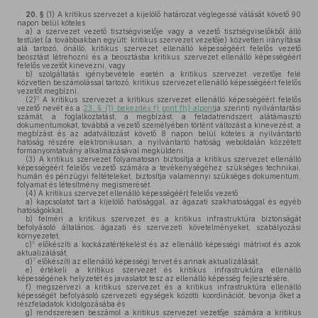
20. §
(1)
A kritikus szervezet a kijelölő határozat véglegessé válását követő 90
napon belül köteles
a)
a szervezet vezető tisztségviselője vagy a vezető tisztségviselőkből álló
testület (a továbbiakban együtt: kritikus szervezet vezetője) közvetlen irányítása
alá tartozó, önálló, kritikus szervezet ellenálló képességéért felelős vezető
beosztást létrehozni és a beosztásba kritikus szervezet ellenálló képességéért
felelős vezetőt kinevezni, vagy
b)
szolgáltatás igénybevétele esetén a kritikus szervezet vezetője felé
közvetlen beszámolással tartozó, kritikus szervezet ellenálló képességéért felelős
vezetőt megbízni.
5
(2)
A kritikus szervezet a kritikus szervezet ellenálló képességéért felelős
vezető nevét és a
23. § (1) bekezdés f) pont fh) alpont
ja szerinti nyilvántartási
számát, a foglalkoztatást, a megbízást, a feladatrendszert alátámasztó
dokumentumokat, továbbá a vezető személyében történt változást a kinevezést, a
megbízást és az adatváltozást követő 8 napon belül köteles a nyilvántartó
hatóság részére elektronikusan, a nyilvántartó hatóság weboldalán közzétett
formanyomtatvány alkalmazásával megküldeni.
(3)
A kritikus szervezet folyamatosan biztosítja a kritikus szervezet ellenálló
képességéért felelős vezető számára a tevékenységéhez szükséges technikai,
humán és pénzügyi feltételeket, biztosítja valamennyi szükséges dokumentum,
folyamat és létesítmény megismerését.
(4)
A kritikus szervezet ellenálló képességéért felelős vezető
a)
kapcsolatot tart a kijelölő hatósággal, az ágazati szakhatósággal és egyéb
hatóságokkal,
b)
felméri a kritikus szervezet és a kritikus infrastruktúra biztonságát
befolyásoló általános, ágazati és szervezeti követelményeket, szabályozási
környezetet,
6
c)
előkészíti a kockázatértékelést és az ellenálló képességi mátrixot és azok
aktualizálását,
7
d)
előkészíti az ellenálló képességi tervet és annak aktualizálását,
e)
értékeli a kritikus szervezet és kritikus infrastruktúra ellenálló
képességének helyzetét és javaslatot tesz az ellenálló képesség fejlesztésére,
f)
megszervezi a kritikus szervezet és a kritikus infrastruktúra ellenálló
képességét befolyásoló szervezeti egységek közötti koordinációt, bevonja őket a
részfeladatok kidolgozásába és
g)
rendszeresen beszámol a kritikus szervezet vezetője számára a kritikus