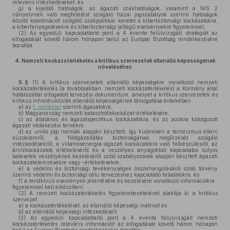
releváns intézkedéseket, és
g)
a kijelölő hatóságok, az ágazati szakhatóságok, valamint a NIS 2
irányelvnek való megfelelést szolgáló hazai jogszabályok szerinti hatóságok
közötti koordinációt szolgáló szakpolitikai keretet a kiberbiztonsági kockázatokra,
a kiberfenyegetésekre és kiberbiztonsági jellegű eseményekre figyelemmel.
(2)
Az egyedüli kapcsolattartó pont a 4 évente felülvizsgált stratégiát az
elfogadását követő három hónapon belül az Európai Bizottság rendelkezésére
bocsátja.
4.
Nemzeti kockázatértékelés a kritikus szervezetek ellenálló képességének
növeléséhez
5. §
(1)
A kritikus szervezetek ellenálló képességére vonatkozó nemzeti
kockázatértékelés (a továbbiakban: nemzeti kockázatértékelés) a Kormány által
határozattal elfogadott tervezési dokumentum, amelyet a kritikus szervezetek és
kritikus infrastruktúrák ellenálló képességének támogatása érdekében
a)
az
1. melléklet
szerinti ágazatokra,
b)
Magyarország nemzeti katasztrófakockázat-értékelésére,
c)
az általános és ágazatspecifikus kockázatokra, és az azokra kidolgozott
ágazati védekezési tervekre,
d)
az uniós jogi normák alapján készített, így különösen a terrorizmus elleni
küzdelemről, a földgázellátás biztonságának megőrzését szolgáló
intézkedésekről, a villamosenergia-ágazati kockázatokra való felkészülésről, az
árvízkockázatok értékeléséről és a veszélyes anyagokkal kapcsolatos súlyos
balesetek veszélyének kezeléséről szóló szabályozások alapján készített ágazati
kockázatelemzésekre vagy -értékelésekre,
e)
a védelmi és biztonsági tevékenységek összehangolásáról szóló törvény
szerinti védelmi és biztonsági célú tervezéshez kapcsolódó feladatokra, és
f)
a rendkívüli események jelentésére és kezelésére vonatkozó információkra
figyelemmel kell elkészíteni.
(2)
A nemzeti kockázatértékelés figyelembevételével alakítja ki a kritikus
szervezet
a)
a kockázatértékelését, az ellenálló képességi mátrixot és
b)
az ellenálló képességi intézkedéseit.
(3)
Az egyedüli kapcsolattartó pont a 4 évente felülvizsgált nemzeti
kockázatértékelés releváns információit az elfogadását követő három hónapon