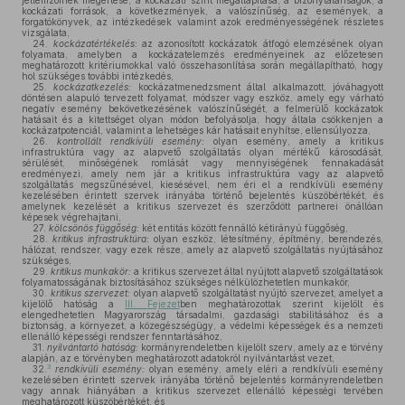
jellemzőinek megértése, a kockázati szint megállapítása, a bizonytalanságok, a
kockázati források, a következmények, a valószínűség, az események, a
forgatókönyvek, az intézkedések valamint azok eredményességének részletes
vizsgálata,
24.
kockázatértékelés:
az azonosított kockázatok átfogó elemzésének olyan
folyamata, amelyben a kockázatelemzés eredményeinek az előzetesen
meghatározott kritériumokkal való összehasonlítása során megállapítható, hogy
hol szükséges további intézkedés,
25.
kockázatkezelés:
kockázatmenedzsment által alkalmazott, jóváhagyott
döntésen alapuló tervezett folyamat, módszer vagy eszköz, amely egy várható
negatív esemény bekövetkezésének valószínűségét, a felmerülő kockázatok
hatásait és a kitettséget olyan módon befolyásolja, hogy általa csökkenjen a
kockázatpotenciál, valamint a lehetséges kár hatásait enyhítse, ellensúlyozza,
26.
kontrollált rendkívüli esemény:
olyan esemény, amely a kritikus
infrastruktúra vagy az alapvető szolgáltatás olyan mértékű károsodását,
sérülését, minőségének romlását vagy mennyiségének fennakadását
eredményezi, amely nem jár a kritikus infrastruktúra vagy az alapvető
szolgáltatás megszűnésével, kiesésével, nem éri el a rendkívüli esemény
kezelésében érintett szervek irányába történő bejelentés küszöbértékét, és
amelynek kezelését a kritikus szervezet és szerződött partnerei önállóan
képesek végrehajtani,
27.
kölcsönös függőség:
két entitás között fennálló kétirányú függőség,
28.
kritikus infrastruktúra:
olyan eszköz, létesítmény, építmény, berendezés,
hálózat, rendszer, vagy ezek része, amely az alapvető szolgáltatás nyújtásához
szükséges,
29.
kritikus munkakör:
a kritikus szervezet által nyújtott alapvető szolgáltatások
folyamatosságának biztosításához szükséges nélkülözhetetlen munkakör,
30.
kritikus szervezet:
olyan alapvető szolgáltatást nyújtó szervezet, amelyet a
kijelölő hatóság a
III. Fejezet
ben meghatározottak szerint kijelölt és
elengedhetetlen Magyarország társadalmi, gazdasági stabilitásához és a
biztonság, a környezet, a közegészségügy, a védelmi képességek és a nemzeti
ellenálló képességi rendszer fenntartásához,
31.
nyilvántartó hatóság:
kormányrendeletben kijelölt szerv, amely az e törvény
alapján, az e törvényben meghatározott adatokról nyilvántartást vezet,
3
32.
rendkívüli esemény:
olyan esemény, amely eléri a rendkívüli esemény
kezelésében érintett szervek irányába történő bejelentés kormányrendeletben
vagy annak hiányában a kritikus szervezet ellenálló képességi tervében
meghatározott küszöbértékét, és