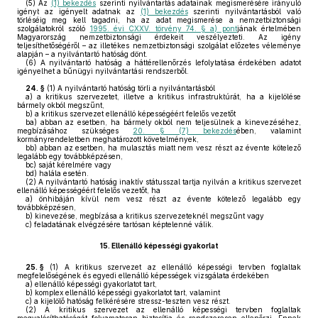
(5)
Az
(1) bekezdés
szerinti nyilvántartás adatainak megismerésére irányuló
igényt az igényelt adatnak az
(1) bekezdés
szerinti nyilvántartásból való
törléséig meg kell tagadni, ha az adat megismerése a nemzetbiztonsági
szolgálatokról szóló
1995. évi CXXV. törvény 74. § a) pont
jának értelmében
Magyarország nemzetbiztonsági érdekeit veszélyezteti. Az igény
teljesíthetőségéről – az illetékes nemzetbiztonsági szolgálat előzetes véleménye
alapján – a nyilvántartó hatóság dönt.
(6)
A nyilvántartó hatóság a háttérellenőrzés lefolytatása érdekében adatot
igényelhet a bűnügyi nyilvántartási rendszerből.
24. §
(1)
A nyilvántartó hatóság törli a nyilvántartásból
a)
a kritikus szervezetet, illetve a kritikus infrastruktúrát, ha a kijelölése
bármely okból megszűnt,
b)
a kritikus szervezet ellenálló képességéért felelős vezetőt
ba)
abban az esetben, ha bármely okból nem teljesülnek a kinevezéséhez,
megbízásához szükséges
20. § (7) bekezdés
ében, valamint
kormányrendeletben meghatározott követelmények,
bb)
abban az esetben, ha mulasztás miatt nem vesz részt az évente kötelező
legalább egy továbbképzésen,
bc)
saját kérelmére vagy
bd)
halála esetén.
(2)
A nyilvántartó hatóság inaktív státusszal tartja nyilván a kritikus szervezet
ellenálló képességéért felelős vezetőt, ha
a)
önhibáján kívül nem vesz részt az évente kötelező legalább egy
továbbképzésen,
b)
kinevezése, megbízása a kritikus szervezeteknél megszűnt vagy
c)
feladatának elvégzésére tartósan képtelenné válik.
15.
Ellenálló képességi gyakorlat
25. §
(1)
A kritikus szervezet az ellenálló képességi tervben foglaltak
megfelelőségének és egyedi ellenálló képességek vizsgálata érdekében
a)
ellenálló képességi gyakorlatot tart,
b)
komplex ellenálló képességi gyakorlatot tart, valamint
c)
a kijelölő hatóság felkérésére stressz-teszten vesz részt.
(2)
A kritikus szervezet az ellenálló képességi tervben foglaltak