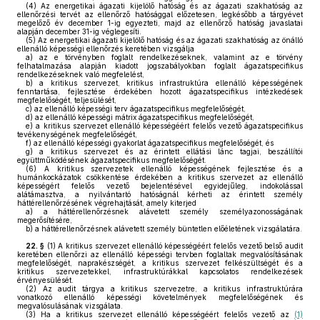
(4)
Az energetikai ágazati kijelölő hatóság és az ágazati szakhatóság az
ellenőrzési tervét az ellenőrző hatósággal előzetesen, legkésőbb a tárgyévet
megelőző év december 1-ig egyezteti, majd az ellenőrző hatóság javaslatai
alapján december 31-ig véglegesíti.
(5)
Az energetikai ágazati kijelölő hatóság és az ágazati szakhatóság az önálló
ellenálló képességi ellenőrzés keretében vizsgálja
a)
az e törvényben foglalt rendelkezéseknek, valamint az e törvény
felhatalmazása alapján kiadott jogszabályokban foglalt ágazatspecifikus
rendelkezéseknek való megfelelést,
b)
a kritikus szervezet, kritikus infrastruktúra ellenálló képességének
fenntartása, fejlesztése érdekében hozott ágazatspecifikus intézkedések
megfelelőségét, teljesülését,
c)
az ellenálló képességi terv ágazatspecifikus megfelelőségét,
d)
az ellenálló képességi mátrix ágazatspecifikus megfelelőségét,
e)
a kritikus szervezet ellenálló képességéért felelős vezető ágazatspecifikus
tevékenységének megfelelőségét,
f)
az ellenálló képességi gyakorlat ágazatspecifikus megfelelőségét, és
g)
a kritikus szervezet és az érintett ellátási lánc tagjai, beszállítói
együttműködésének ágazatspecifikus megfelelőségét.
(6)
A kritikus szervezetek ellenálló képességének fejlesztése és a
humánkockázatok csökkentése érdekében a kritikus szervezet az ellenálló
képességért felelős vezető bejelentésével egyidejűleg, indokolással
alátámasztva, a nyilvántartó hatóságnál kérheti az érintett személy
háttérellenőrzésének végrehajtását, amely kiterjed
a)
a háttérellenőrzésnek alávetett személy személyazonosságának
megerősítésére,
b)
a háttérellenőrzésnek alávetett személy büntetlen előéletének vizsgálatára.
22. §
(1)
A kritikus szervezet ellenálló képességéért felelős vezető belső audit
keretében ellenőrzi az ellenálló képességi tervben foglaltak megvalósításának
megfelelőségét, naprakészségét, a kritikus szervezet felkészültségét és a
kritikus szervezetekkel, infrastruktúrákkal kapcsolatos rendelkezések
érvényesülését.
(2)
Az audit tárgya a kritikus szervezetre, a kritikus infrastruktúrára
vonatkozó ellenálló képességi követelmények megfelelőségének és
megvalósulásának vizsgálata.
(3)
Ha a kritikus szervezet ellenálló képességéért felelős vezető az
(1)