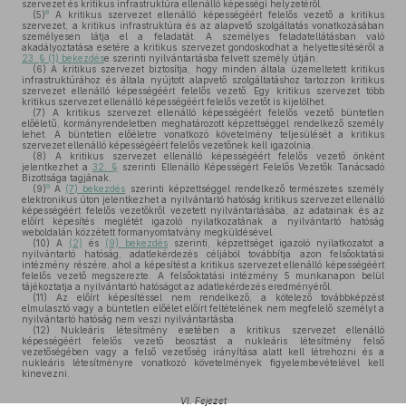
szervezet és kritikus infrastruktúra ellenálló képességi helyzetéről.
8
(5)
A kritikus szervezet ellenálló képességéért felelős vezető a kritikus
szervezet, a kritikus infrastruktúra és az alapvető szolgáltatás vonatkozásában
személyesen látja el a feladatát. A személyes feladatellátásban való
akadályoztatása esetére a kritikus szervezet gondoskodhat a helyettesítéséről a
23. § (1) bekezdés
e szerinti nyilvántartásba felvett személy útján.
(6)
A kritikus szervezet biztosítja, hogy minden általa üzemeltetett kritikus
infrastruktúrához és általa nyújtott alapvető szolgáltatáshoz tartozzon kritikus
szervezet ellenálló képességéért felelős vezető. Egy kritikus szervezet több
kritikus szervezet ellenálló képességéért felelős vezetőt is kijelölhet.
(7)
A kritikus szervezet ellenálló képességéért felelős vezető büntetlen
előéletű, kormányrendeletben meghatározott képzettséggel rendelkező személy
lehet. A büntetlen előéletre vonatkozó követelmény teljesülését a kritikus
szervezet ellenálló képességéért felelős vezetőnek kell igazolnia.
(8)
A kritikus szervezet ellenálló képességéért felelős vezető önként
jelentkezhet a
32. §
szerinti Ellenálló Képességért Felelős Vezetők Tanácsadó
Bizottsága tagjának.
9
(9)
A
(7) bekezdés
szerinti képzettséggel rendelkező természetes személy
elektronikus úton jelentkezhet a nyilvántartó hatóság kritikus szervezet ellenálló
képességéért felelős vezetőkről vezetett nyilvántartásába, az adatainak és az
előírt képesítés meglétét igazoló nyilatkozatának a nyilvántartó hatóság
weboldalán közzétett formanyomtatvány megküldésével.
(10)
A
(2)
és
(9) bekezdés
szerinti, képzettséget igazoló nyilatkozatot a
nyilvántartó hatóság, adatlekérdezés céljából továbbítja azon felsőoktatási
intézmény részére, ahol a képesítést a kritikus szervezet ellenálló képességéért
felelős vezető megszerezte. A felsőoktatási intézmény 5 munkanapon belül
tájékoztatja a nyilvántartó hatóságot az adatlekérdezés eredményéről.
(11)
Az előírt képesítéssel nem rendelkező, a kötelező továbbképzést
elmulasztó vagy a büntetlen előélet előírt feltételének nem megfelelő személyt a
nyilvántartó hatóság nem veszi nyilvántartásba.
(12)
Nukleáris létesítmény esetében a kritikus szervezet ellenálló
képességéért felelős vezető beosztást a nukleáris létesítmény felső
vezetőségében vagy a felső vezetőség irányítása alatt kell létrehozni és a
nukleáris létesítményre vonatkozó követelmények figyelembevételével kell
kinevezni.
VI. Fejezet