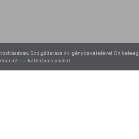
ztosításában. Szolgáltatásaink igénybevételével Ön beleeg
ormációt
ide
kattintva olvashat.
Kapcsolat
Felhasználási feltételek
Akadálymentesítési 
 Nemzeti Jogszabálytárban elérhető szövegek tekintetében az MK
F