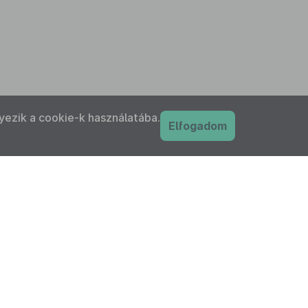
yezik a cookie-k használatába.
Elfogadom
PDF
nyilatkozat
Adatkezelési tájékoztató
IFK Magyar Közlönykiadó és Igazságügyi
ordítóközpont Zrt. minden jogot fenntart!