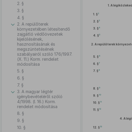
2. §
1.
A légiközleke
3. §
2
1. §
4. §
3
2. §
2. A repülőterek
4
környezetében létesítendő
3. §
zajgátló védőövezetek
5
4. §
kijelölésének,
hasznosításának és
2.
A repülőterek környezet
megszüntetésének
szabályairól szóló 176/1997.
6
5. §
(X. 11.) Korm. rendelet
7
módosítása
6. §
5. §
8
7. §
6. §
7. §
9
8. §
3. A magyar légtér
10
9. §
igénybevételéről szóló
4/1998. (I. 16.) Korm.
11
10. §
rendelet módosítása
12
11. §
8. §
4.
A lég
9. §
10. §
13
12. §