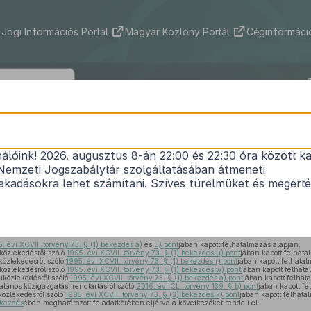
Jogi Információs Portál
Magyar Közlöny Portál
Céginformáció
84/2024. (IV. 17.) Korm. rendelet
nálóink! 2026. augusztus 8-án 22:00 és 22:30 óra között ka
dési igazgatással összefüggő egyes légiközleked
Nemzeti Jogszabálytár szolgáltatásában átmeneti
1
kormányrendeletek módosításáról
kadásokra lehet számítani. Szíves türelmüket és megért
Hatályos: 2024. 05. 02. – 2024. 05. 02.
. évi XCVII. törvény 73. § (1) bekezdés a)
és
u) pont
jában kapott felhatalmazás alapján,
közlekedésről szóló
1995. évi XCVII. törvény 73. § (1) bekezdés u) pont
jában kapott felhata
közlekedésről szóló
1995. évi XCVII. törvény 73. § (1) bekezdés r) pont
jában kapott felhatal
közlekedésről szóló
1995. évi XCVII. törvény 73. § (1) bekezdés w) pont
jában kapott felhata
iközlekedésről szóló
1995. évi XCVII. törvény 73. § (1) bekezdés a) pont
jában kapott felhat
alános közigazgatási rendtartásról szóló
2016. évi CL. törvény 139. § b) pont
jában kapott fe
közlekedésről szóló
1995. évi XCVII. törvény 73. § (3) bekezdés k) pont
jában kapott felhata
ekezdés
ében meghatározott feladatkörében eljárva a következőket rendeli el: