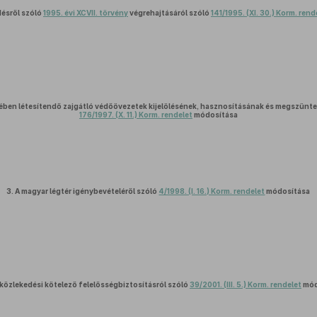
désről szóló
1995. évi XCVII. törvény
végrehajtásáról szóló
141/1995. (XI. 30.) Korm. rend
ében létesítendő zajgátló védőövezetek kijelölésének, hasznosításának és megszünte
176/1997. (X. 11.) Korm. rendelet
módosítása
3.
A magyar légtér igénybevételéről szóló
4/1998. (I. 16.) Korm. rendelet
módosítása
iközlekedési kötelező felelősségbiztosításról szóló
39/2001. (III. 5.) Korm. rendelet
mód