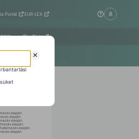
s Portál
EUR-LEX
ELI
+
rbantartási
ési tárgyú
ésüket
lmazás alapján,
mazás alapján,
lmazás alapján,
almazás alapján,
lhatalmazás alapján,
lmazás alapján,