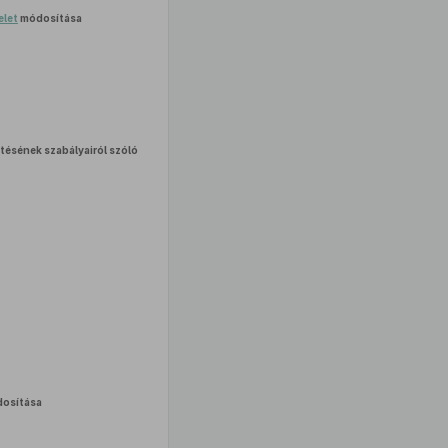
elet
módosítása
tésének szabályairól szóló
osítása