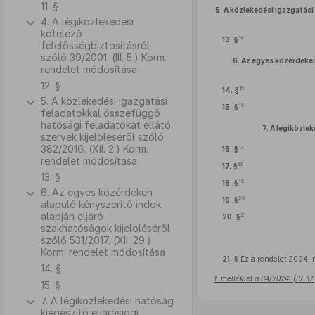
11. §
5.
A közlekedési igazgatási
4. A légiközlekedési
kötelező
14
13. §
felelősségbiztosításról
szóló 39/2001. (III. 5.) Korm.
6.
Az egyes közérdeken 
rendelet módosítása
12. §
15
14. §
5. A közlekedési igazgatási
16
15. §
feladatokkal összefüggő
hatósági feladatokat ellátó
7.
A légiközlek
szervek kijelöléséről szóló
382/2016. (XII. 2.) Korm.
17
16. §
rendelet módosítása
18
17. §
13. §
19
18. §
6. Az egyes közérdeken
20
19. §
alapuló kényszerítő indok
alapján eljáró
21
20. §
szakhatóságok kijelöléséről
szóló 531/2017. (XII. 29.)
Korm. rendelet módosítása
21. §
Ez a rendelet 2024. m
14. §
1. melléklet a 84/2024. (IV. 1
15. §
7. A légiközlekedési hatóság
kiegészítő eljárásjogi