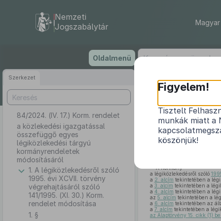
Nemzeti
Magyar 
Jogszabálytár
Ugrás
Oldalmenü
a
tartalomra
Szerkezet
Figyelem!
Tisztelt Felhasz
84/2024. (IV. 17.) Korm. rendelet
a közleke
munkák miatt a 
a közlekedési igazgatással
kapcsolatmegsza
összefüggő egyes
köszönjük!
légiközlekedési tárgyú
kormányrendeletek
módosításáról
A Kormány
1. A légiközlekedésről szóló
a légiközlekedésről szóló
1995
1995. évi XCVII. törvény
a
2. alcím
tekintetében a légi
végrehajtásáról szóló
a
3. alcím
tekintetében a légi
a
4. alcím
tekintetében a légi
141/1995. (XI. 30.) Korm.
az
5. alcím
tekintetében a lég
rendelet módosítása
a
6. alcím
tekintetében az ált
a
7. alcím
tekintetében a légi
1. §
az Alaptörvény 15. cikk (1) b