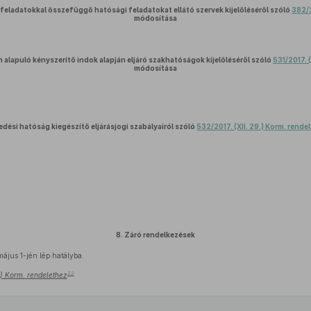
 feladatokkal összefüggő hatósági feladatokat ellátó szervek kijelöléséről szóló
382/2
módosítása
alapuló kényszerítő indok alapján eljáró szakhatóságok kijelöléséről szóló
531/2017. (
módosítása
edési hatóság kiegészítő eljárásjogi szabályairól szóló
532/2017. (XII. 29.) Korm. rende
8.
Záró rendelkezések
ájus 1-jén lép hatályba.
22
7.) Korm. rendelethez