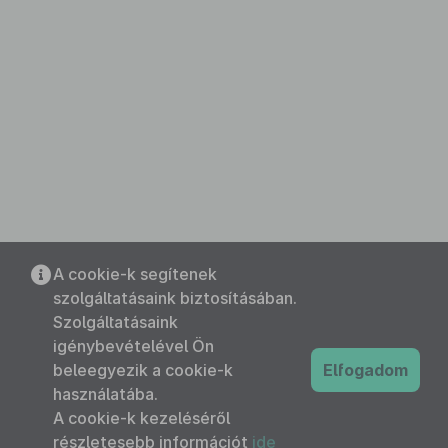
A cookie-k segítenek
szolgáltatásaink biztosításában.
Szolgáltatásaink
igénybevételével Ön
beleegyezik a cookie-k
Elfogadom
használatába.
A cookie-k kezeléséről
részletesebb információt
ide