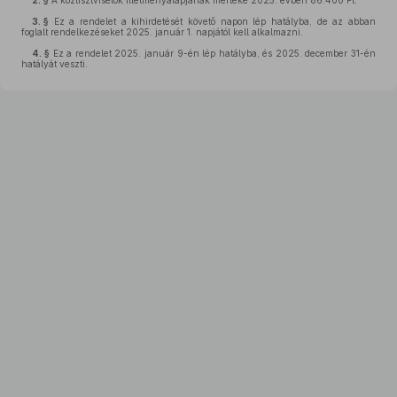
2. §
A köztisztviselők illetményalapjának mértéke 2025. évben 86.400 Ft.
3. §
Ez a rendelet a kihirdetését követő napon lép hatályba, de az abban
foglalt rendelkezéseket 2025. január 1. napjától kell alkalmazni.
4. §
Ez a rendelet 2025. január 9-én lép hatályba, és 2025. december 31-én
hatályát veszti.