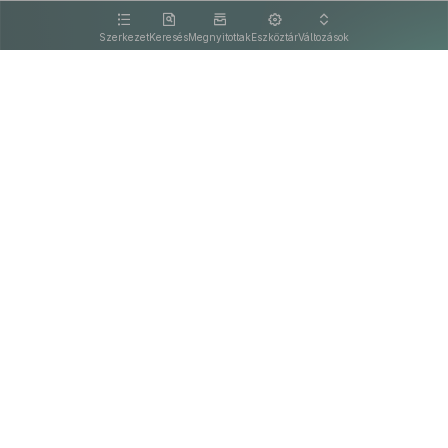
kattintva olvashat.
Szerkezet
Keresés
Megnyitottak
Eszköztár
Változások
Kapcsolat
Felhasználási feltételek
PDF
Akadálymentesítési nyilatkozat
Adatkezelési tájékoztató