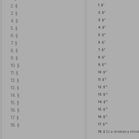
2
2. §
1. §
3
3. §
2. §
4
4. §
3. §
5
5. §
4. §
6
6. §
5. §
7
7. §
6. §
8
8. §
7. §
9
9. §
8. §
10
10. §
9. §
11
11. §
10. §
12
12. §
11. §
13
13. §
12. §
14
14. §
13. §
15
15. §
14. §
16
16. §
15. §
17
17. §
16. §
18
18. §
17. §
18. §
Ez a rendelet a kihird