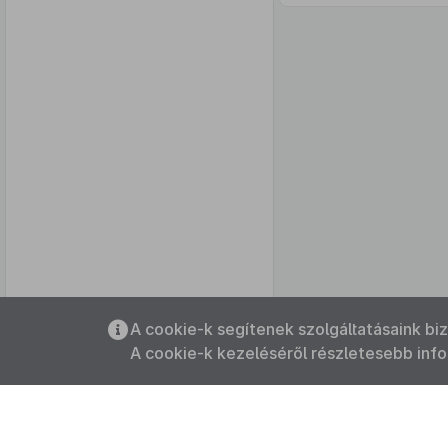
Az oldalmenübe visszatéréshez
A cookie-k segítenek szolgáltatásaink bi
használhatja az
ALT + S
billentyűket.
A cookie-k kezeléséről részletesebb inf