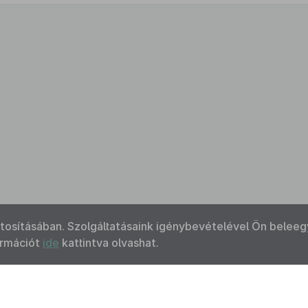
ztosításában. Szolgáltatásaink igénybevételével Ön beleeg
ormációt
ide
kattintva olvashat.