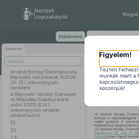
Nemzeti
Magyar 
Jogszabálytár
Ugrás
Oldalmenü
a
tartalomra
Szerkezet
Istvándi
Figyelem!
10
Tisztelt Felhasz
Istvándi Község Önkormányzata
munkák miatt a 
Képviselő-testületének 10/2025.
A Képviselő-te
kapcsolatmegsza
(XI. 25.) önkormányzati
rendelete
köszönjük!
A Képviselő-testület Szervezeti
és Működési Szabályzatáról
szóló 2/2015.(II.24.)
önkormányzati rendelet
[1]
Istvándi Község Önkormán
módosításáról
amelyet a választópolgárok k
[1]
módon gyakorol. A szerveze
feltételeinek megteremtése é
[2]
[2]
Istvándi Község Önkormá
Alaptörvény 32. cikk (1) be
1. §
bekezdés
ében foglalt feladat