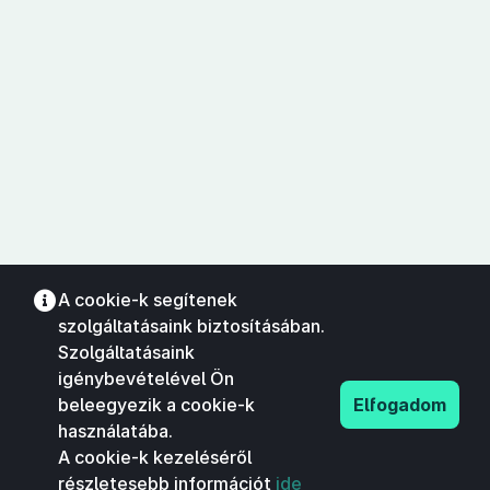
A cookie-k segítenek
szolgáltatásaink biztosításában.
Szolgáltatásaink
igénybevételével Ön
beleegyezik a cookie-k
Elfogadom
használatába.
A cookie-k kezeléséről
részletesebb információt
ide