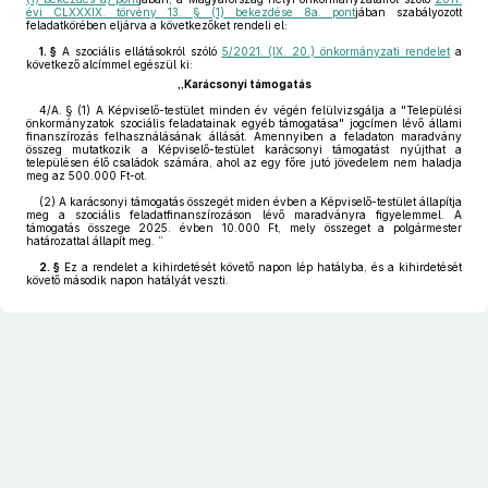
évi CLXXXIX. törvény 13. § (1) bekezdése 8a. pont
jában szabályozott
feladatkörében eljárva a következőket rendeli el:
1. §
A szociális ellátásokról szóló
5/2021. (IX. 20.) önkormányzati rendelet
a
következő alcímmel egészül ki:
„Karácsonyi támogatás
4/A. §
(1)
A Képviselő-testület minden év végén felülvizsgálja a "Települési
önkormányzatok szociális feladatainak egyéb támogatása" jogcímen lévő állami
finanszírozás felhasználásának állását. Amennyiben a feladaton maradvány
összeg mutatkozik a Képviselő-testület karácsonyi támogatást nyújthat a
településen élő családok számára, ahol az egy főre jutó jövedelem nem haladja
meg az 500.000 Ft-ot.
(2)
A karácsonyi támogatás összegét miden évben a Képviselő-testület állapítja
meg a szociális feladatfinanszírozáson lévő maradványra figyelemmel. A
támogatás összege 2025. évben 10.000 Ft, mely összeget a polgármester
határozattal állapít meg. ”
2. §
Ez a rendelet a kihirdetését követő napon lép hatályba, és a kihirdetését
követő második napon hatályát veszti.