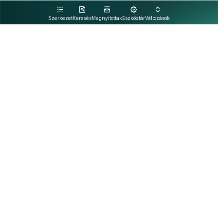
kattintva olvashat.
Szerkezet
Keresés
Megnyitottak
Eszköztár
Változások
Kapcsolat
Felhasználási feltételek
PDF
Akadálymentesítési nyilatkozat
Adatkezelési tájékoztató