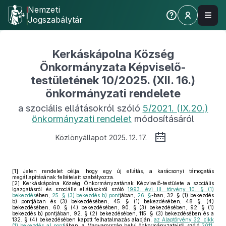
Nemzeti
Jogszabálytár
Kerkáskápolna Község
Önkormányzata Képviselő-
testületének 10/2025. (XII. 16.)
önkormányzati rendelete
a szociális ellátásokról szóló
5/2021. (IX.20.)
önkormányzati rendelet
módosításáról
Közlönyállapot 2025. 12. 17.
[1]
Jelen rendelet célja, hogy egy új ellátás, a karácsonyi támogatás
megállapításának feltételeit szabályozza.
[2]
Kerkáskápolna Község Önkormányzatának Képviselő-testülete a szociális
igazgatásról és szociális ellátásokról szóló
1993. évi III. törvény 10. § (1)
bekezdés
ében,
25. § (3) bekezdés b) pont
jában,
26. §
-ban, 32. § (1) bekezdés
b) pontjában és (3) bekezdésében, 45. § (1) bekezdésében, 48 §. (4)
bekezdésében, 60. § (4) bekezdésében, 90. § (3) bekezdésében, 92. § (1)
bekezdés b) pontjában, 92. § (2) bekezdésében, 115. § (3) bekezdésében és a
132. § (4) bekezdésében kapott felhatalmazás alapján,
az Alaptörvény 32. cikk
(1) bekezdés a) pont
jában, a Magyarország helyi önkormányzatairól szóló
2011.