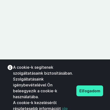
A cookie-k segítenek
szolgáltatásaink biztosításában.
Szolgáltatásaink
igénybevételével Ön
beleegyezik a cookie-k
Elfogadom
használatába.
A cookie-k kezeléséről
részletesebb információt
ide