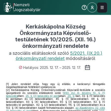
Nemzeti
Jogszabálytár
Kerkáskápolna Község
Önkormányzata Képviselő-
testületének 10/2025. (XII. 16.)
önkormányzati rendelete
a szociális ellátásokról szóló
5/2021. (IX.20.)
önkormányzati rendelet
módosításáról
Hatályos: 2025. 12. 17. – 2025. 12. 17.
[1]
Jelen rendelet célja, hogy egy új ellátás, a karácsonyi támogatás
megállapításának feltételeit szabályozza.
[2]
Kerkáskápolna Község Önkormányzatának Képviselő-testülete a szociális
igazgatásról és szociális ellátásokról szóló
1993. évi III. törvény 10. § (1)
bekezdés
ében,
25. § (3) bekezdés b) pont
jában,
26. §
-ban, 32. § (1) bekezdés
b) pontjában és (3) bekezdésében, 45. § (1) bekezdésében, 48 §. (4)
bekezdésében, 60. § (4) bekezdésében, 90. § (3) bekezdésében, 92. § (1)
bekezdés b) pontjában, 92. § (2) bekezdésében, 115. § (3) bekezdésében és a
132. § (4) bekezdésében kapott felhatalmazás alapján,
az Alaptörvény 32. cikk
(1) bekezdés a) pont
jában, a Magyarország helyi önkormányzatairól szóló
2011.