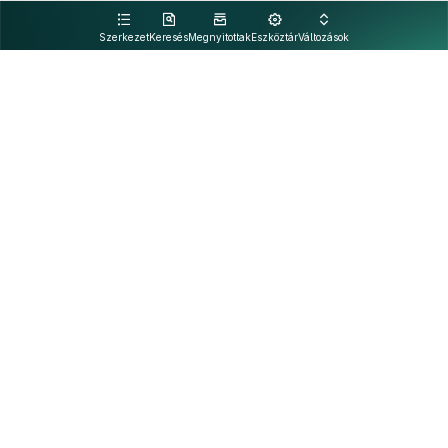
kattintva olvashat.
Szerkezet
Keresés
Megnyitottak
Eszköztár
Változások
Kapcsolat
Felhasználási feltételek
PDF
Akadálymentesítési nyilatkozat
Adatkezelési tájékoztató