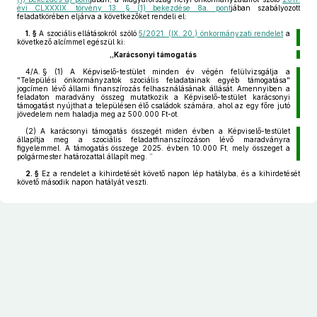
évi CLXXXIX. törvény 13. § (1) bekezdése 8a. pont
jában szabályozott
feladatkörében eljárva a következőket rendeli el:
1. §
A szociális ellátásokról szóló
5/2021. (IX. 20.) önkormányzati rendelet
a
következő alcímmel egészül ki:
„Karácsonyi támogatás
4/A. §
(1)
A Képviselő-testület minden év végén felülvizsgálja a
"Települési önkormányzatok szociális feladatainak egyéb támogatása"
jogcímen lévő állami finanszírozás felhasználásának állását. Amennyiben a
feladaton maradvány összeg mutatkozik a Képviselő-testület karácsonyi
támogatást nyújthat a településen élő családok számára, ahol az egy főre jutó
jövedelem nem haladja meg az 500.000 Ft-ot.
(2)
A karácsonyi támogatás összegét miden évben a Képviselő-testület
állapítja meg a szociális feladatfinanszírozáson lévő maradványra
figyelemmel. A támogatás összege 2025. évben 10.000 Ft, mely összeget a
polgármester határozattal állapít meg. ”
2. §
Ez a rendelet a kihirdetését követő napon lép hatályba, és a kihirdetését
követő második napon hatályát veszti.