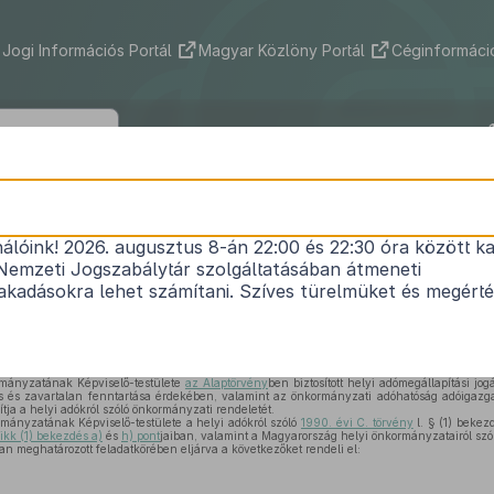
Jogi Információs Portál
Magyar Közlöny Portál
Céginformáció
 Község Önkormányzata Képviselő-te
0/2025. (XII. 5.) önkormányzati rendele
nálóink! 2026. augusztus 8-án 22:00 és 22:30 óra között ka
Nemzeti Jogszabálytár szolgáltatásában átmeneti
ról szóló
9/2015. (IX.10.) önkormányzati rendelet
mó
kadásokra lehet számítani. Szíves türelmüket és megért
Nem lépett hatályba
ányzatának Képviselő-testülete
az Alaptörvény
ben biztosított helyi adómegállapítási jog
s és zavartalan fenntartása érdekében, valamint az önkormányzati adóhatóság adóigazgat
tja a helyi adókról szóló önkormányzati rendeletét.
nyzatának Képviselő-testülete a helyi adókról szóló
1990. évi C. törvény
l. § (1) bekez
ikk (1) bekezdés a)
és
h) pont
jaiban, valamint a Magyarország helyi önkormányzatairól szó
an meghatározott feladatkörében eljárva a következőket rendeli el: