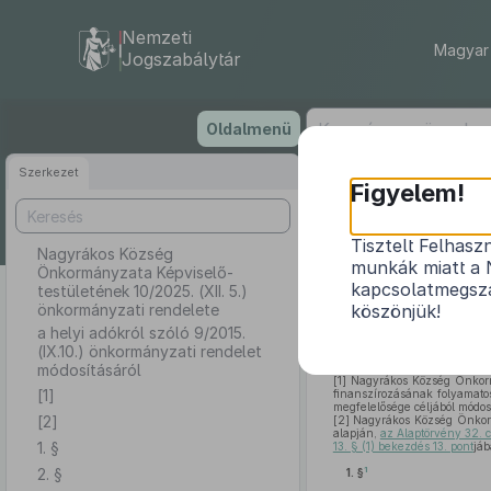
Nemzeti
Magyar 
Jogszabálytár
Ugrás
Oldalmenü
a
tartalomra
Szerkezet
Nagyrákos
Figyelem!
1
Tisztelt Felhasz
Nagyrákos Község
munkák miatt a 
Önkormányzata Képviselő-
a helyi adók
kapcsolatmegsza
testületének 10/2025. (XII. 5.)
önkormányzati rendelete
köszönjük!
a helyi adókról szóló 9/2015.
(IX.10.) önkormányzati rendelet
módosításáról
[1]
Nagyrákos Község Önkorm
[1]
finanszírozásának folyamato
megfelelősége céljából módosí
[2]
[2]
Nagyrákos Község Önkormá
alapján,
az Alaptörvény 32. c
1. §
13. § (1) bekezdés 13. pont
jáb
2. §
1
1. §