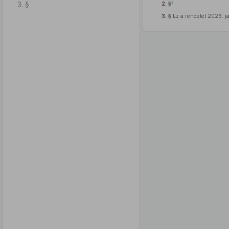
3. §
2
2. §
3. §
Ez a rendelet 2026. ja