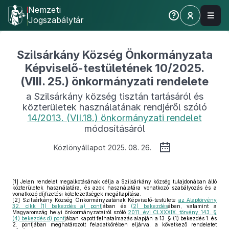
Nemzeti
Jogszabálytár
Szilsárkány Község Önkormányzata
Képviselő-testületének 10/2025.
(VIII. 25.) önkormányzati rendelete
a Szilsárkány község tisztán tartásáról és
közterületek használatának rendjéről szóló
14/2013. (VII.18.) önkormányzati rendelet
módosításáról
Közlönyállapot 2025. 08. 26.
[1]
Jelen rendelet megalkotásának célja a Szilsárkány község tulajdonában álló
közterületek használatára, és azok használatára vonatkozó szabályozás és a
vonatkozó díjfizetési kötelezettségek megállapítása.
[2]
Szilsárkány Község Önkormányzatának Képviselő-testülete
az Alaptörvény
32. cikk (1) bekezdés a) pont
jában és
(2) bekezdés
ében, valamint a
Magyarország helyi önkormányzatairól szóló
2011. évi CLXXXIX. törvény 143. §
(4) bekezdés d) pont
jában kapott felhatalmazás alapján a 13. § (1) bekezdés 1. és
2. pontjában meghatározott feladatkörében eljárva, a következő rendeletet