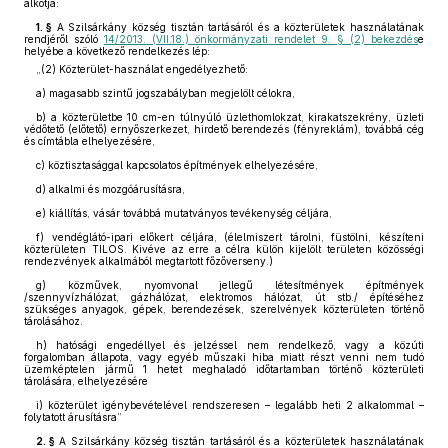
alkotja:
1. §
A Szilsárkány község tisztán tartásáról és a közterületek használatának
rendjéről szóló
14/2013. (VII.18.) önkormányzati rendelet 9. § (2) bekezdés
e
helyébe a következő rendelkezés lép:
„(2)
Közterület-használat engedélyezhető:
a)
magasabb szintű jogszabályban megjelölt célokra,
b)
a közterületbe 10 cm-en túlnyúló üzlethomlokzat, kirakatszekrény, üzleti
védőtető (előtető) ernyőszerkezet, hirdető berendezés (fényreklám), továbbá cég
és címtábla elhelyezésére,
c)
köztisztasággal kapcsolatos építmények elhelyezésére,
d)
alkalmi és mozgóárusításra,
e)
kiállítás, vásár továbbá mutatványos tevékenység céljára,
f)
vendéglátó-ipari előkert céljára, (élelmiszert tárolni, füstölni, készíteni
közterületen TILOS. Kivéve az erre a célra külön kijelölt területen közösségi
rendezvények alkalmából megtartott főzőverseny.)
g)
közművek, nyomvonal jellegű létesítmények építmények
/szennyvízhálózat, gázhálózat, elektromos hálózat, út stb./ építéséhez
szükséges anyagok, gépek, berendezések, szerelvények közterületen történő
tárolásához.
h)
hatósági engedéllyel és jelzéssel nem rendelkező, vagy a közúti
forgalomban állapota, vagy egyéb műszaki hiba miatt részt venni nem tudó
üzemképtelen jármű 1 hetet meghaladó időtartamban történő közterületi
tárolására, elhelyezésére
i)
közterület igénybevételével rendszeresen – legalább heti 2 alkalommal –
folytatott árusításra”
2. §
A Szilsárkány község tisztán tartásáról és a közterületek használatának