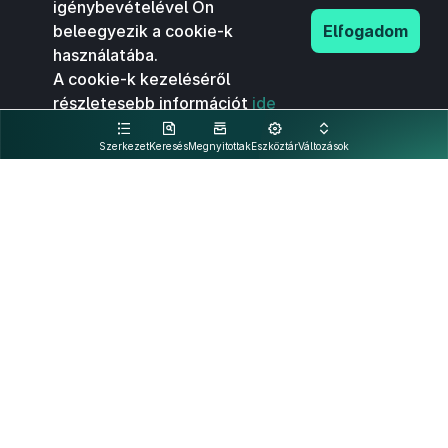
igénybevételével Ön
beleegyezik a cookie-k
Elfogadom
használatába.
A cookie-k kezeléséről
részletesebb információt
ide
kattintva olvashat.
Szerkezet
Keresés
Megnyitottak
Eszköztár
Változások
Kapcsolat