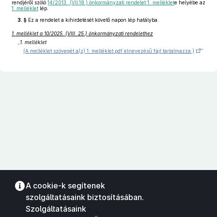
rendjéről szóló
14/2013. (VII.18.) önkormányzati rendelet 1. melléklet
e helyébe az
1. melléklet
lép.
3. §
Ez a rendelet a kihirdetését követő napon lép hatályba.
1. melléklet a 10/2025. (VIII. 25.) önkormányzati rendelethez
„
1. melléklet
(A melléklet szövegét a(z) 1. melléklet.pdf elnevezésű fájl tartalmazza.)
”
A cookie-k segítenek
szolgáltatásaink biztosításában.
Szolgáltatásaink