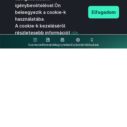
igénybevételével Ön
beleegyezik a cookie-k
Elfogadom
használatába.
A cookie-k kezeléséről
részletesebb információt
ide
kattintva olvashat.
Szerkezet
Keresés
Megnyitottak
Eszköztár
Változások