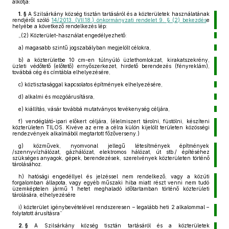
alkotja:
1. §
A Szilsárkány község tisztán tartásáról és a közterületek használatának
rendjéről szóló
14/2013. (VII.18.) önkormányzati rendelet 9. § (2) bekezdés
e
helyébe a következő rendelkezés lép:
„(2)
Közterület-használat engedélyezhető:
a)
magasabb szintű jogszabályban megjelölt célokra,
b)
a közterületbe 10 cm-en túlnyúló üzlethomlokzat, kirakatszekrény,
üzleti védőtető (előtető) ernyőszerkezet, hirdető berendezés (fényreklám),
továbbá cég és címtábla elhelyezésére,
c)
köztisztasággal kapcsolatos építmények elhelyezésére,
d)
alkalmi és mozgóárusításra,
e)
kiállítás, vásár továbbá mutatványos tevékenység céljára,
f)
vendéglátó-ipari előkert céljára, (élelmiszert tárolni, füstölni, készíteni
közterületen TILOS. Kivéve az erre a célra külön kijelölt területen közösségi
rendezvények alkalmából megtartott főzőverseny.)
g)
közművek, nyomvonal jellegű létesítmények építmények
/szennyvízhálózat, gázhálózat, elektromos hálózat, út stb./ építéséhez
szükséges anyagok, gépek, berendezések, szerelvények közterületen történő
tárolásához.
h)
hatósági engedéllyel és jelzéssel nem rendelkező, vagy a közúti
forgalomban állapota, vagy egyéb műszaki hiba miatt részt venni nem tudó
üzemképtelen jármű 1 hetet meghaladó időtartamban történő közterületi
tárolására, elhelyezésére
i)
közterület igénybevételével rendszeresen – legalább heti 2 alkalommal –
folytatott árusításra”
2. §
A Szilsárkány község tisztán tartásáról és a közterületek