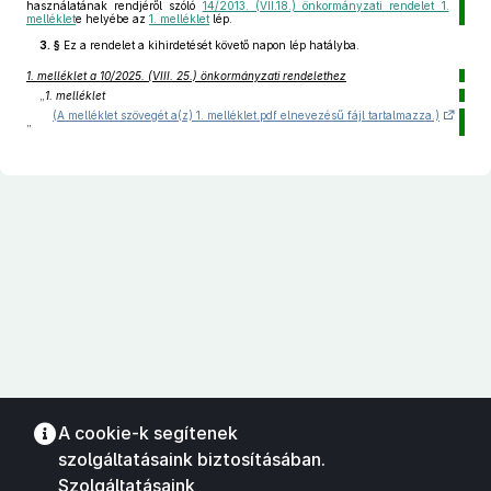
használatának rendjéről szóló
14/2013. (VII.18.) önkormányzati rendelet 1.
melléklet
e helyébe az
1. melléklet
lép.
3. §
Ez a rendelet a kihirdetését követő napon lép hatályba.
1. melléklet a 10/2025. (VIII. 25.) önkormányzati rendelethez
„
1. melléklet
(A melléklet szövegét a(z) 1. melléklet.pdf elnevezésű fájl tartalmazza.)
”
A cookie-k segítenek
szolgáltatásaink biztosításában.
Szolgáltatásaink