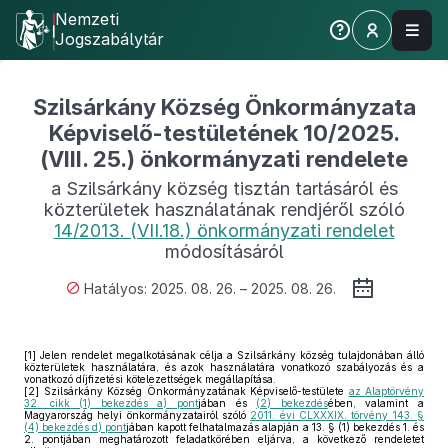
Nemzeti
Jogszabálytár
Szilsárkány Község Önkormányzata
Képviselő-testületének 10/2025.
(VIII. 25.) önkormányzati rendelete
a Szilsárkány község tisztán tartásáról és
közterületek használatának rendjéről szóló
14/2013. (VII.18.) önkormányzati rendelet
módosításáról
Hatályos: 2025. 08. 26. – 2025. 08. 26.
[1]
Jelen rendelet megalkotásának célja a Szilsárkány község tulajdonában álló
közterületek használatára, és azok használatára vonatkozó szabályozás és a
vonatkozó díjfizetési kötelezettségek megállapítása.
[2]
Szilsárkány Község Önkormányzatának Képviselő-testülete
az Alaptörvény
32. cikk (1) bekezdés a) pont
jában és
(2) bekezdés
ében, valamint a
Magyarország helyi önkormányzatairól szóló
2011. évi CLXXXIX. törvény 143. §
(4) bekezdés d) pont
jában kapott felhatalmazás alapján a 13. § (1) bekezdés 1. és
2. pontjában meghatározott feladatkörében eljárva, a következő rendeletet