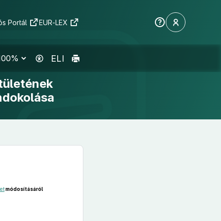
s Portál
EUR-LEX
ELI
tületének
indokolása
et
módosításáról