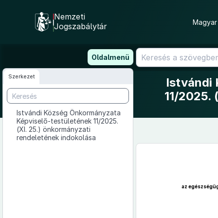
Nemzeti
Magyar 
Jogszabálytár
Ugrás
Oldalmenü
a
tartalomra
Szerkezet
Istvándi
11/2025. 
Istvándi Község Önkormányzata
Képviselő-testületének 11/2025.
(XI. 25.) önkormányzati
rendeletének indokolása
az egészségügy