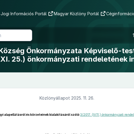
Jogi Információs Portál
Magyar Közlöny Portál
Céginformáció
 Község Önkormányzata Képviselő-tes
(XI. 25.) önkormányzati rendeletének 
Közlönyállapot 2025. 11. 26.
i alapellátásról és körzeteinek kialakításáról szóló
3/2017. (IV.11.) önkormányzati rendel