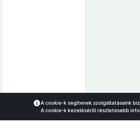
Az oldalmenübe visszatéréshez
A cookie-k segítenek szolgáltatásaink bi
használhatja az
ALT + S
billentyűket.
A cookie-k kezeléséről részletesebb inf