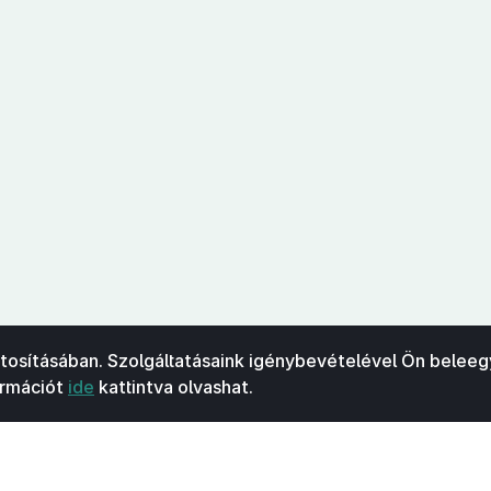
ztosításában. Szolgáltatásaink igénybevételével Ön beleeg
ormációt
ide
kattintva olvashat.