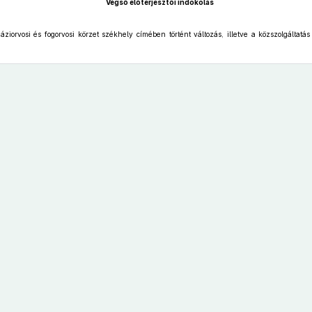
Végső előterjesztői indokolás
ziorvosi és fogorvosi körzet székhely címében történt változás, illetve a közszolgáltatás