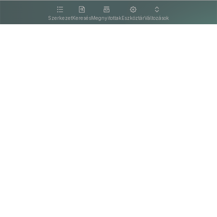
kattintva olvashat.
Szerkezet
Keresés
Megnyitottak
Eszköztár
Változások
Kapcsolat
Felhasználási feltételek
PDF
Akadálymentesítési nyilatkozat
Adatkezelési tájékoztató