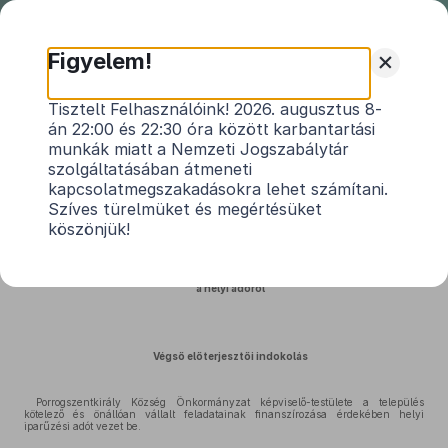
Nemzeti
Jogszabálytár
+
Figyelem!
Porrogszentkirály Község
Tisztelt Felhasználóink! 2026. augusztus 8-
án 22:00 és 22:30 óra között karbantartási
Önkormányzata Képviselő-
munkák miatt a Nemzeti Jogszabálytár
testületének 11/2025. (X. 14.)
szolgáltatásában átmeneti
önkormányzati rendeletének
kapcsolatmegszakadásokra lehet számítani.
indokolása
Szíves türelmüket és megértésüket
köszönjük!
Közlönyállapot 2026. 01. 01.
a helyi adóról
Végső előterjesztői indokolás
Porrogszentkirály Község Önkormányzat képviselő-testülete a település
kötelező és önállóan vállalt feladatainak finanszírozása érdekében helyi
iparűzési adót vezet be.