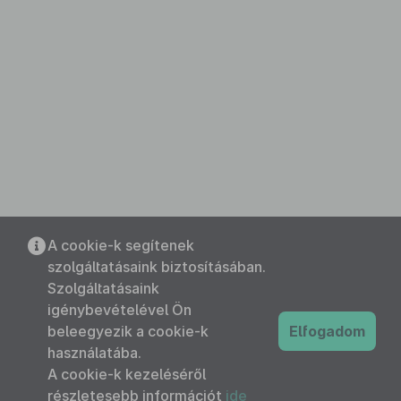
A cookie-k segítenek
szolgáltatásaink biztosításában.
Szolgáltatásaink
igénybevételével Ön
beleegyezik a cookie-k
Elfogadom
használatába.
A cookie-k kezeléséről
részletesebb információt
ide