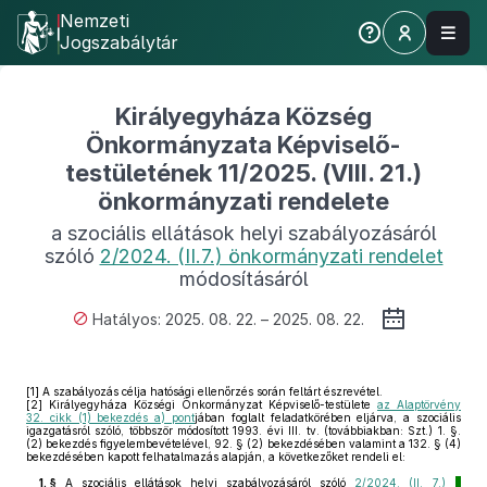
Nemzeti
Jogszabálytár
Királyegyháza Község
Önkormányzata Képviselő-
testületének 11/2025. (VIII. 21.)
önkormányzati rendelete
a szociális ellátások helyi szabályozásáról
szóló
2/2024. (II.7.) önkormányzati rendelet
módosításáról
Hatályos: 2025. 08. 22. – 2025. 08. 22.
[1]
A szabályozás célja hatósági ellenőrzés során feltárt észrevétel.
[2]
Királyegyháza Községi Önkormányzat Képviselő-testülete
az Alaptörvény
32. cikk (1) bekezdés a) pont
jában foglalt feladatkörében eljárva, a szociális
igazgatásról szóló, többször módosított 1993. évi III. tv. (továbbiakban: Szt.) 1. §.
(2) bekezdés figyelembevételével, 92. § (2) bekezdésében valamint a 132. § (4)
bekezdésében kapott felhatalmazás alapján, a következőket rendeli el:
1. §
A szociális ellátások helyi szabályozásáról szóló
2/2024. (II. 7.)