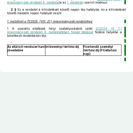
önkormányzati rendelet 6. melléklet
e az
1. melléklet
szerint módosul.
2. §
Ez a rendelet a kihirdetését követő napon lép hatályba, és a kihirdetését
követő második napon hatályát veszti.
1. melléklet a 11/2025. (VIII. 21.) önkormányzati rendelethez
1.
A szociális ellátások helyi szabályozásáról szóló
2/2024. (II. 7.)
önkormányzati rendelet 6. mellékletében foglalt táblázat
fejléce helyébe a
következő rendelkezés lép:
„
Az ellátott rendszer havi
Intézményi térítési díj
Fizetendő személyi
jövedelme
térítési díj (Ft/
ellátási
nap
)
”