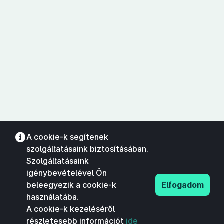
A cookie-k segítenek
szolgáltatásaink biztosításában.
Szolgáltatásaink
igénybevételével Ön
beleegyezik a cookie-k
Elfogadom
használatába.
A cookie-k kezeléséről
részletesebb információt
ide