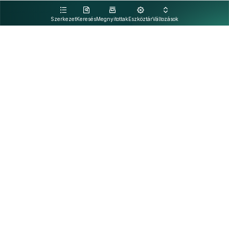
kattintva olvashat.
Szerkezet
Keresés
Megnyitottak
Eszköztár
Változások
Kapcsolat
Felhasználási feltételek
PDF
Akadálymentesítési nyilatkozat
Adatkezelési tájékoztató