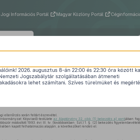
Jogi Információs Portál
Magyar Közlöny Portál
Céginformáció
yegyháza Község Önkormányzata Képv
nek 11/2025. (VIII. 21.) önkormányzati
nálóink! 2026. augusztus 8-án 22:00 és 22:30 óra között ka
Nemzeti Jogszabálytár szolgáltatásában átmeneti
llátások helyi szabályozásáról szóló
2/2024. (II.7.)
kadásokra lehet számítani. Szíves türelmüket és megért
rendelet
módosításáról
Nem lépett hatályba
i ellenőrzés során feltárt észrevétel.
nkormányzat Képviselő-testülete
az Alaptörvény 32. cikk (1) bekezdés a) pont
jában fog
 többször módosított 1993. évi III. tv. (továbbiakban: Szt.) 1. §. (2) bekezdés figyelembevét
ésében kapott felhatalmazás alapján, a következőket rendeli el: