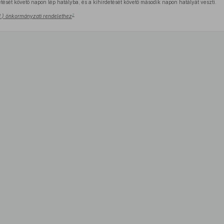
tését követő napon lép hatályba, és a kihirdetését követő második napon hatályát veszti.
2
 21.) önkormányzati rendelethez