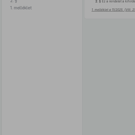
2. §
2. §
Ez a rendelet a kihirde
1. melléklet
1. melléklet a 11/2025. (VIII.