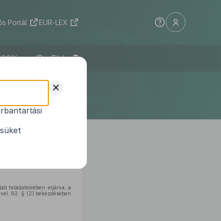
s Portál
EUR-LEX
ELI
iselő-
+
 rendelete
rbantartási
 önkormányzati
ésüket
lalt feladatkörében eljárva, a
elével, 92. § (2) bekezdésében