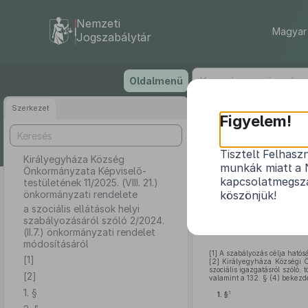
Nemzeti
Magyar 
Jogszabálytár
Ugrás
Oldalmenü
a
tartalomra
Szerkezet
Királ
Figyelem!
testületé
Tisztelt Felhasz
Királyegyháza Község
munkák miatt a 
Önkormányzata Képviselő-
a szociális e
kapcsolatmegsza
testületének 11/2025. (VIII. 21.)
önkormányzati rendelete
köszönjük!
a szociális ellátások helyi
szabályozásáról szóló 2/2024.
(II.7.) önkormányzati rendelet
módosításáról
[1]
A szabályozás célja hatóság
[1]
[2]
Királyegyháza Községi Ö
szociális igazgatásról szóló,
[2]
valamint a 132. § (4) bekezd
1. §
1
1. §