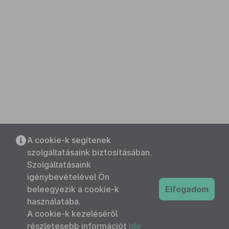
A cookie-k segítenek
szolgáltatásaink biztosításában.
Szolgáltatásaink
igénybevételével Ön
beleegyezik a cookie-k
Elfogadom
használatába.
A cookie-k kezeléséről
részletesebb információt
ide