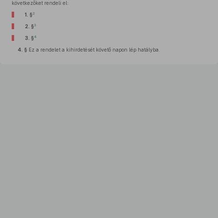
következőket rendeli el:
2
1. §
3
2. §
4
3. §
4. §
Ez a rendelet a kihirdetését követő napon lép hatályba.