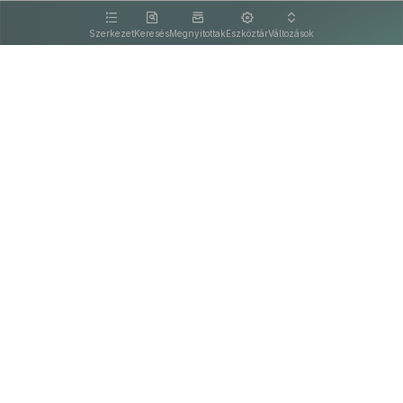
kattintva olvashat.
Szerkezet
Keresés
Megnyitottak
Eszköztár
Változások
Kapcsolat
Felhasználási feltételek
PDF
Akadálymentesítési nyilatkozat
Adatkezelési tájékoztató