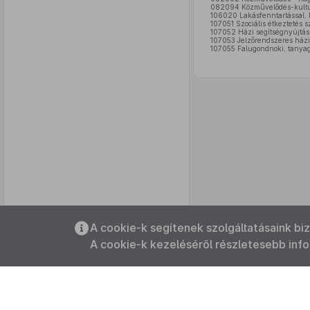
082094 Közművelődés-kulturá
106020 Lakásfenntartással, l
107051 Szociális étkeztetés 
107052 Házi segítségnyújtás
107053 Jelzőrendszeres házi
107055 Falugondnoki, tanyag
Az oldalmenübe visszatéréshez
A cookie-k segítenek szolgáltatásaink bi
használhatja az
ALT + S
billentyűket.
A cookie-k kezeléséről részletesebb inf