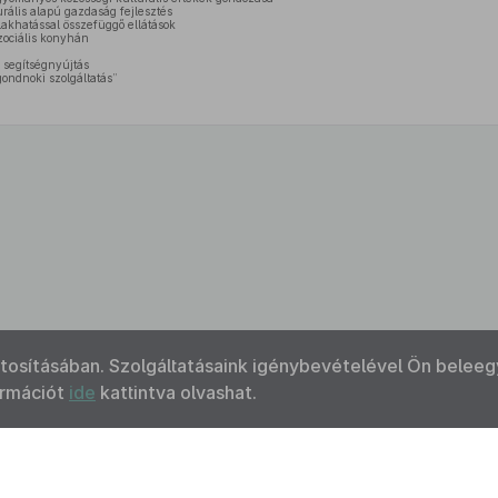
lis alapú gazdaság fejlesztés
akhatással összefüggő ellátások
szociális konyhán
 segítségnyújtás
ondnoki szolgáltatás”
ztosításában. Szolgáltatásaink igénybevételével Ön beleeg
ormációt
ide
kattintva olvashat.