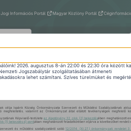
Jogi Információs Portál
Magyar Közlöny Portál
Céginformáció
Község Önkormányzata Képviselő-test
1/2025. (XI. 19.) önkormányzati rendele
nálóink! 2026. augusztus 8-án 22:00 és 22:30 óra között ka
Nemzeti Jogszabálytár szolgáltatásában átmeneti
 Önkormányzata Képviselő-testületének Szerveze
kadásokra lehet számítani. Szíves türelmüket és megért
ól szóló
12/2014. (XI.27.) önkormányzati rendelet
m
Hatályos: 2025. 11. 20. – 2025. 11. 20.
ak célja Ispánk Község Önkormányzata Szervezeti és Működési Szabályzatának aktua
ló megfeleltetés, valamint az Önkormányzat által ellátott tevékenységek megfelelő k
zatának Képviselő-testülete
az Alaptörvény 32. cikk (2) bekezdés
ében meghatározott ere
ikk (1) bekezdés d) pont
jában meghatározott feladatkörében eljárva a következőket rendeli e
szervezeti és működési szabályzatáról szóló
12/2014. (XI.27.) önkormányzati rendelet 3