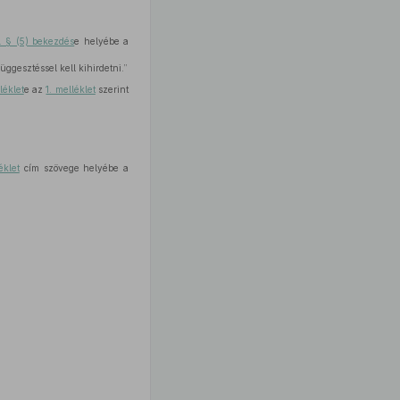
. § (5) bekezdés
e helyébe a
üggesztéssel kell kihirdetni.”
léklet
e az
1. melléklet
szerint
éklet
cím szövege helyébe a