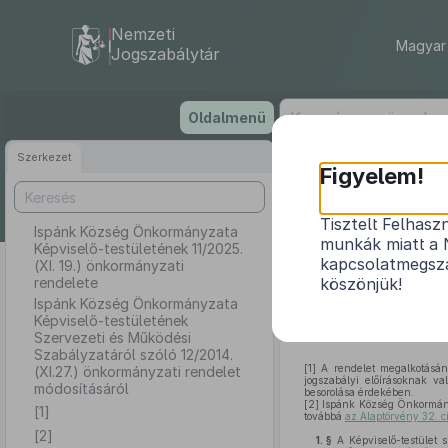
Nemzeti
Magyar 
Jogszabálytár
Ugrás
Oldalmenü
a
tartalomra
Szerkezet
Ispánk 
Figyelem!
1
Tisztelt Felhasz
Ispánk Község Önkormányzata
munkák miatt a 
Képviselő-testületének 11/2025.
Ispánk Község
kapcsolatmegsza
(XI. 19.) önkormányzati
rendelete
köszönjük!
Szabályzatár
Ispánk Község Önkormányzata
Képviselő-testületének
Szervezeti és Működési
Szabályzatáról szóló 12/2014.
[1]
A rendelet megalkotásán
(XI.27.) önkormányzati rendelet
jogszabályi előírásoknak va
módosításáról
besorolása érdekében.
[2]
Ispánk Község Önkormány
[1]
továbbá
az Alaptörvény 32. c
[2]
1. §
A Képviselő-testület 