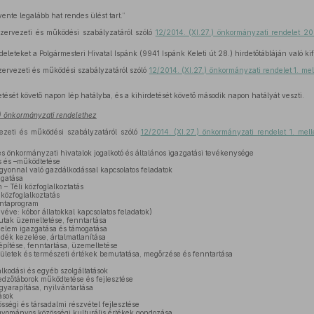
ente legalább hat rendes ülést tart.”
szervezeti és működési szabályzatáról szóló
12/2014. (XI.27.) önkormányzati rendelet 20
leteket a Polgármesteri Hivatal Ispánk (9941 Ispánk Keleti út 28.) hirdetőtábláján való kif
zervezeti és működési szabályzatáról szóló
12/2014. (XI.27.) önkormányzati rendelet 1. mel
etését követő napon lép hatályba, és a kihirdetését követő második napon hatályát veszti.
9.) önkormányzati rendelethez
vezeti és működési szabályzatáról szóló
12/2014. (XI.27.) önkormányzati rendelet 1. mell
 önkormányzati hivatalok jogalkotó és általános igazgatási tevékenysége
s és –működtetése
yonnal való gazdálkodással kapcsolatos feladatok
zgatása
– Téli közfoglalkoztatás
közfoglalkoztatás
intaprogram
éve: kóbor állatokkal kapcsolatos feladatok)
utak üzemeltetése, fenntartása
elem igazgatása és támogatása
ék kezelése, ártalmatlanítása
ítése, fenntartása, üzemeltetése
ületek és természeti értékek bemutatása, megőrzése és fenntartása
kodási és egyéb szolgáltatások
dzőtáborok működtetése és fejlesztése
yarapítása, nyilvántartása
ások
égi és társadalmi részvétel fejlesztése
ományos közösségi kulturális értékek gondozása