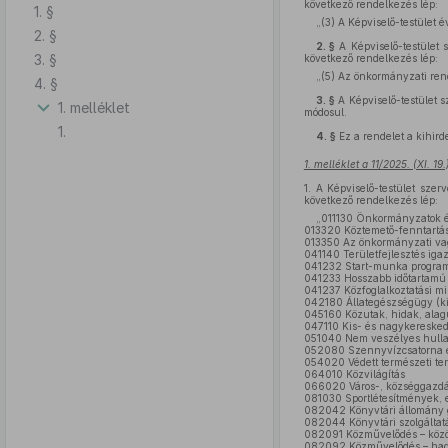
következő rendelkezés lép:
1. §
„(3)
A Képviselő-testület év
2. §
2. §
A Képviselő-testület 
3. §
következő rendelkezés lép:
„(5)
Az önkormányzati rende
4. §
3. §
A Képviselő-testület s
1. melléklet
módosul.
1.
4. §
Ez a rendelet a kihird
1. melléklet a 11/2025. (XI. 1
1.
A Képviselő-testület szer
következő rendelkezés lép:
„011130 Önkormányzatok és
013320 Köztemető-fenntartá
013350 Az önkormányzati vag
041140 Területfejlesztés iga
041232 Start-munka program 
041233 Hosszabb időtartamú 
041237 Közfoglalkoztatási m
042180 Állategészségügy (kiv
045160 Közutak, hidak, alag
047110 Kis- és nagykeresked
051040 Nem veszélyes hullad
052080 Szennyvízcsatorna ép
054020 Védett természeti ter
064010 Közvilágítás
066020 Város-, községgazdál
081030 Sportlétesítmények, e
082042 Könyvtári állomány g
082044 Könyvtári szolgáltat
082091 Közművelődés – közöss
082092 Közművelődés – hagy