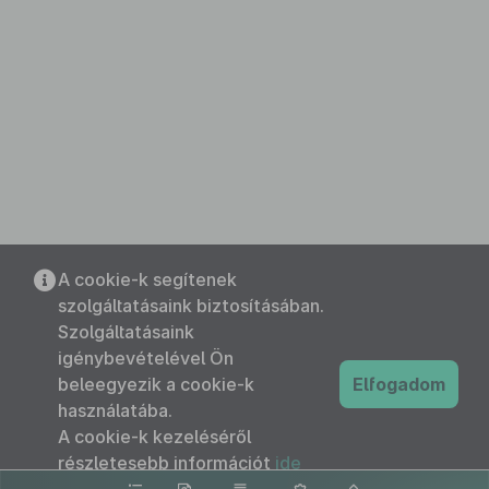
A cookie-k segítenek
szolgáltatásaink biztosításában.
Szolgáltatásaink
igénybevételével Ön
beleegyezik a cookie-k
Elfogadom
használatába.
A cookie-k kezeléséről
részletesebb információt
ide