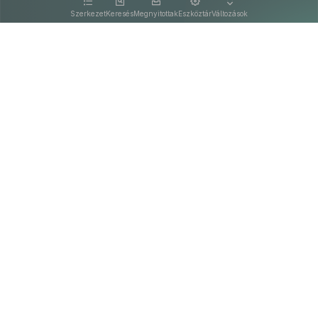
kattintva olvashat.
Szerkezet
Keresés
Megnyitottak
Eszköztár
Változások
Kapcsolat
Felhasználási feltételek
PDF
Akadálymentesítési nyilatkozat
Adatkezelési tájékoztató
©
A Nemzeti Jogszabálytárban elérhető szövegek