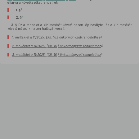
eljárva a következőket rendeli el:
1
1. §
2
2. §
3. §
Ez a rendelet a kihirdetését követő napon lép hatályba, és a kihirdetését
követő második napon hatályát veszti.
3
1. melléklet a 11/2025. (XII. 16.) önkormányzati rendelethez
4
2. melléklet a 11/2025. (XII. 16.) önkormányzati rendelethez
5
3. melléklet a 11/2025. (XII. 16.) önkormányzati rendelethez