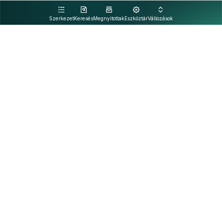
kattintva olvashat.
Szerkezet
Keresés
Megnyitottak
Eszköztár
Változások
Kapcsolat
Felhasználási feltételek
PDF
Akadálymentesítési nyilatkozat
Adatkezelési tájékoztató