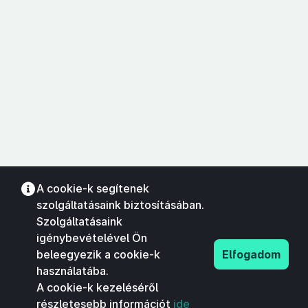
A cookie-k segítenek
szolgáltatásaink biztosításában.
Szolgáltatásaink
igénybevételével Ön
beleegyezik a cookie-k
Elfogadom
használatába.
A cookie-k kezeléséről
részletesebb információt
ide