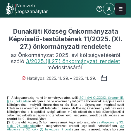
Nemzeti
Jogszabálytár
Dunakiliti Község Önkormányzata
Képviselő-testületének 11/2025. (XI.
27.) önkormányzati rendelete
az Önkormányzat 2025. évi költségvetéséről
szóló
3/2025.(II.27.) önkormányzati rendelet
1
módosításáról
Hatályos: 2025. 11. 29. – 2025. 11. 29.
[1]
A Magyarország helyi önkormányzatairól szóló
2011. évi CLXXXIX. törvény 111.
§ (2) bekezdés
e alapján a helyi önkormányzat gazdálkodásának alapja az éves
költségvetése, melyből finanszírozza és látja el törvényben meghatározott
kötelező és önként vállalt feladatait. Dunakiliti Község Önkormányzatának éves
költségvetése a települési szolgáltatások működtetését és a településfejlesztési
célok megvalósítását egyaránt lehetővé tevő, kiegyensúlyozott gazdálkodás elve
szerint került összeállításra.
[2]
Dunakiliti Község Önkormányzatának Képviselő-testülete
az Alaptörvény 32.
cikk (2) bekezdés
ében meghatározott eredeti jogalkotói hatáskörében,
az
Alaptörvény 32. cikk (1) bekezdés f) pont
jában meghatározott feladatkörében