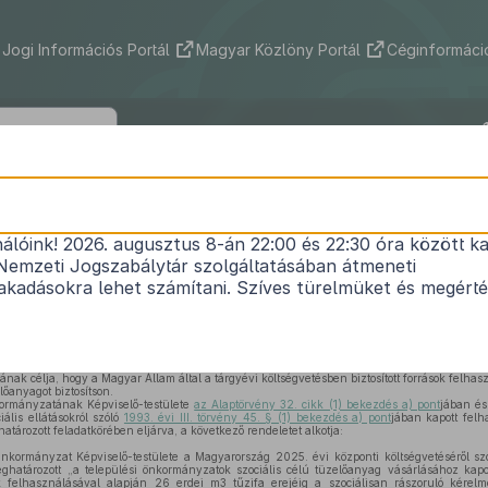
Jogi Információs Portál
Magyar Közlöny Portál
Céginformáció
ny Község Önkormányzata Képviselő-te
/2025. (VIII. 26.) önkormányzati rendel
nálóink! 2026. augusztus 8-án 22:00 és 22:30 óra között ka
Nemzeti Jogszabálytár szolgáltatásában átmeneti
a szociális célú tűzifa-juttatásról
kadásokra lehet számítani. Szíves türelmüket és megért
Közlönyállapot 2025. 08. 28.
nak célja, hogy a Magyar Állam által a tárgyévi költségvetésben biztosított források felhas
őanyagot biztosítson.
rmányzatának Képviselő-testülete
az Alaptörvény 32. cikk (1) bekezdés a) pont
jában é
iális ellátásokról szóló
1993. évi III. törvény 45. § (1) bekezdés a) pont
jában kapott felh
tározott feladatkörében eljárva, a következő rendeletet alkotja:
kormányzat Képviselő-testülete a Magyarország 2025. évi központi költségvetéséről sz
ghatározott „a települési önkormányzatok szociális célú tüzelőanyag vásárlásához kap
k felhasználásával alapján 26 erdei m3 tűzifa erejéig a szociálisan rászoruló kérel