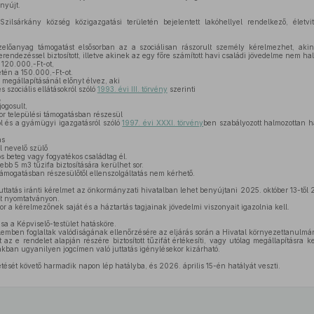
nyújt.
zilsárkány község közigazgatási területén bejelentett lakóhellyel rendelkező, életv
zelőanyag támogatást elsősorban az a szociálisan rászorult személy kérelmezhet, aki
rendezéssel biztosított, illetve akinek az egy főre számított havi családi jövedelme nem h
 120.000,-Ft-ot,
tén a 150.000,-Ft-ot.
 megállapításánál előnyt élvez, aki
s szociális ellátásokról szóló
1993. évi III. törvény
szerinti
,
ogosult,
r települési támogatásban részesül
 és a gyámügyi igazgatásról szóló
1997. évi XXXI. törvény
ben szabályozott halmozottan 
as
 nevelő szülő
s beteg vagy fogyatékos családtag él.
bb 5 m3 tűzifa biztosítására kerülhet sor.
 támogatásban részesülőtől ellenszolgáltatás nem kérhető.
juttatás iránti kérelmet az önkormányzati hivatalban lehet benyújtani 2025. október 13-től
ett nyomtatványon.
 a kérelmezőnek saját és a háztartás tagjainak jövedelmi viszonyait igazolnia kell.
sa a Képviselő-testület hatásköre.
lemben foglaltak valódiságának ellenőrzésére az eljárás során a Hivatal környezettanulmán
z e rendelet alapján részére biztosított tűzifát értékesíti, vagy utólag megállapításra k
iakban ugyanilyen jogcímen való juttatás igénylésekor kizárható.
etését követő harmadik napon lép hatályba, és 2026. április 15-én hatályát veszti.