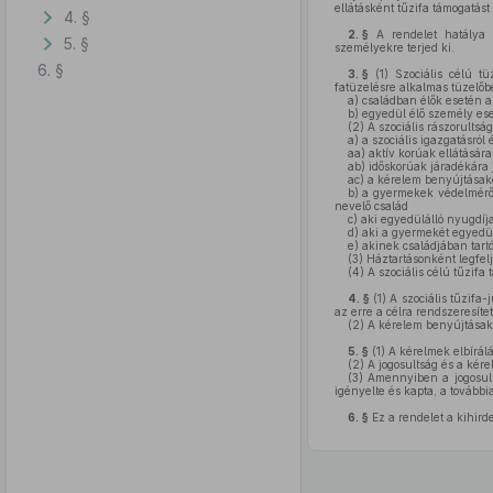
ellátásként tűzifa támogatást 
4. §
2. §
A rendelet hatálya S
5. §
személyekre terjed ki.
6. §
3. §
(1)
Szociális célú tü
fatüzelésre alkalmas tüzelőbe
a)
családban élők esetén a
b)
egyedül élő személy ese
(2)
A szociális rászorultság
a)
a szociális igazgatásról é
aa)
aktív korúak ellátására
ab)
időskorúak járadékára j
ac)
a kérelem benyújtásako
b)
a gyermekek védelméről
nevelő család
c)
aki egyedülálló nyugdíj
d)
aki a gyermekét egyedül
e)
akinek családjában tartó
(3)
Háztartásonként legfelje
(4)
A szociális célú tűzifa
4. §
(1)
A szociális tűzifa-
az erre a célra rendszeresít
(2)
A kérelem benyújtásakor
5. §
(1)
A kérelmek elbírálá
(2)
A jogosultság és a kére
(3)
Amennyiben a jogosult a
igényelte és kapta, a tovább
6. §
Ez a rendelet a kihird