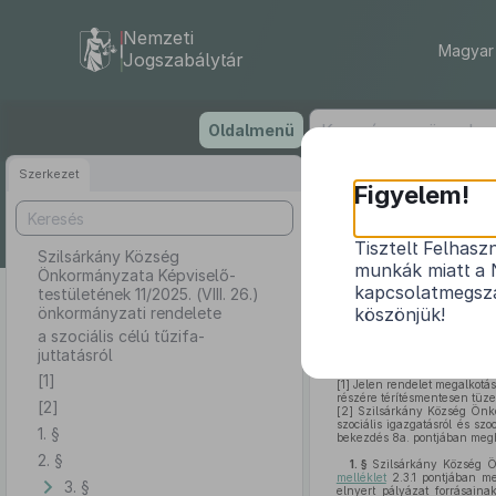
Nemzeti
Magyar 
Jogszabálytár
Ugrás
Oldalmenü
a
tartalomra
Szerkezet
Szilsárká
Figyelem!
11
Tisztelt Felhasz
Szilsárkány Község
munkák miatt a 
Önkormányzata Képviselő-
kapcsolatmegsza
testületének 11/2025. (VIII. 26.)
önkormányzati rendelete
köszönjük!
a szociális célú tűzifa-
juttatásról
[1]
[1]
Jelen rendelet megalkotásá
részére térítésmentesen tüzel
[2]
[2]
Szilsárkány Község Önko
szociális igazgatásról és szoc
1. §
bekezdés 8a. pontjában megha
2. §
1. §
Szilsárkány Község Ön
melléklet
2.3.1 pontjában me
3. §
elnyert pályázat forrásaina