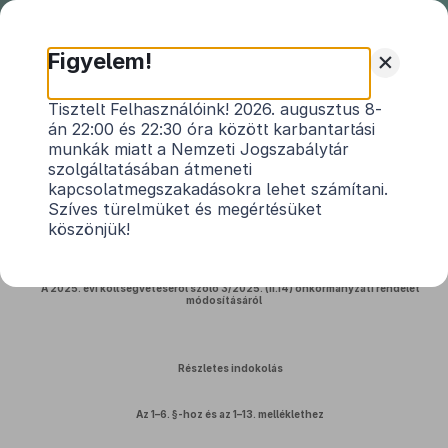
Nemzeti
Jogszabálytár
+
Figyelem!
Királyegyháza Község
Tisztelt Felhasználóink! 2026. augusztus 8-
án 22:00 és 22:30 óra között karbantartási
Önkormányzata Képviselő-
munkák miatt a Nemzeti Jogszabálytár
testületének 12/2025. (X. 22.)
szolgáltatásában átmeneti
önkormányzati rendeletének
kapcsolatmegszakadásokra lehet számítani.
indokolása
Szíves türelmüket és megértésüket
köszönjük!
Közlönyállapot 2025. 10. 23.
A 2025. évi költségvetéséről szóló 3/2025. (II.14) önkormányzati rendelet
módosításáról
Részletes indokolás
Az 1–6. §-hoz és az 1–13. melléklethez