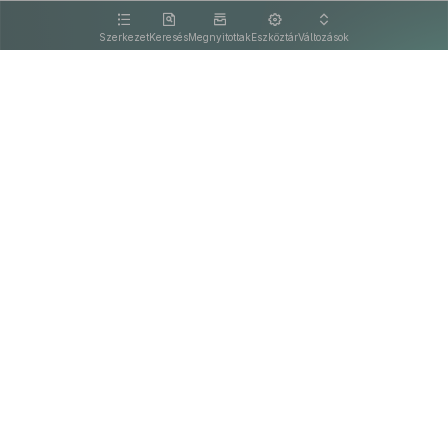
kattintva olvashat.
Szerkezet
Keresés
Megnyitottak
Eszköztár
Változások
Kapcsolat
Felhasználási feltételek
PDF
Akadálymentesítési nyilatkozat
Adatkezelési tájékoztató