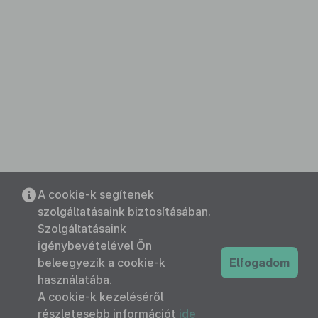
A cookie-k segítenek
szolgáltatásaink biztosításában.
Szolgáltatásaink
igénybevételével Ön
beleegyezik a cookie-k
Elfogadom
használatába.
A cookie-k kezeléséről
részletesebb információt
ide