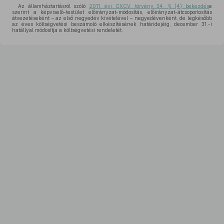
Az államháztartásról szóló
2011. évi CXCV. törvény 34. § (4) bekezdés
e
szerint a képviselő-testület előirányzat-módosítás, előirányzat-átcsoportosítás
átvezetéseként – az első negyedév kivételével – negyedévenként, de legkésőbb
az éves költségvetési beszámoló elkészítésének határidejéig, december 31.-i
hatállyal módosítja a költségvetési rendeletét.