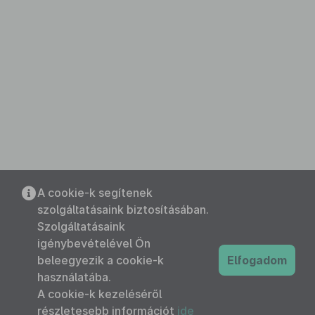
A cookie-k segítenek
szolgáltatásaink biztosításában.
Szolgáltatásaink
igénybevételével Ön
beleegyezik a cookie-k
Elfogadom
használatába.
A cookie-k kezeléséről
részletesebb információt
ide