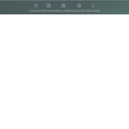
kattintva olvashat.
Szerkezet
Keresés
Megnyitottak
Eszköztár
Változások
Kapcsolat
Felhasználási feltételek
PDF
Akadálymentesítési nyilatkozat
Adatkezelési tájékoztató