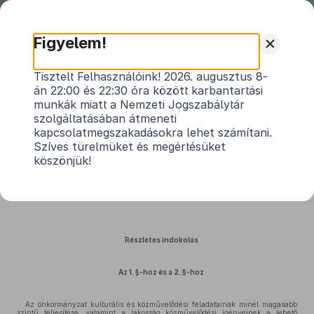
Nemzeti
Jogszabálytár
+
Figyelem!
Szilsárkány Község Önkormányzata
Tisztelt Felhasználóink! 2026. augusztus 8-
án 22:00 és 22:30 óra között karbantartási
Képviselő-testületének 12/2025. (XI.
munkák miatt a Nemzeti Jogszabálytár
13.) önkormányzati rendeletének
szolgáltatásában átmeneti
indokolása
kapcsolatmegszakadásokra lehet számítani.
Közlönyállapot 2025. 11. 14.
Szíves türelmüket és megértésüket
köszönjük!
a helyi közművelődési feladatok ellátásáról szóló
6/2021. (XI.1.)
önkormányzati rendelet
módosításáról
Részletes indokolás
Az 1. §-hoz és a 2. §-hoz
Az önkormányzat kulturális és közművelődési feladatainak minél magasabb
szintű teljesítése, valamint a lakosság közművelődési igényeinek a lehető