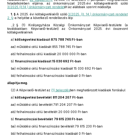
feladatkörében eljárva, az önkormányzat 2025.évi költségvetéséről szóló
3/2025.(II.14.) önkormányzati rendelet
ét az alábbiak szerint módosítja.
1. §
A 2025. évi költségvetéséről szóló
3/2025. (II. 14.) önkormányzati rendelet
2. §
-a helyébe a következő rendelkezés lép:
„2. §
(1)
Királyegyháza Községi Önkormányzat Képviselő-testülete (a
továbbiakban: Képviselő-testület) az Önkormányzat 2025. évi összevont
költségvetésének
a)
költségvetési kiadását 875 788 745 Ft-ban
aa)
működési célú kiadását 855 788 745 Ft-ban
ab)
felhalmozási célú kiadását 20 000 000 Ft-ban
b)
finanszírozási kiadását 15 030 692
Ft-ban
ba)
működési célú finanszírozási kiadását 15 030 692 Ft-ban
bb)
felhalmozási célú finanszírozási kiadását 0 Ft-ban
állapítja meg.
(2)
A Képviselő-testület az
(1) bekezdés
ben meghatározott kiadások forrásául
a)
költségvetési bevételét
811 204 207
Ft-ban
aa)
működési célú bevételét 791 204 207 Ft-ban
ab)
felhalmozási célú bevételét 20 000 000 Ft-ban
b)
finanszírozási bevételét
79 615 230 Ft-ban
ba)
működési célú finanszírozási bevételét 79 615 230 Ft-ban
bb)
felhalmozási célú finanszírozási kiadását 0 Ft-ban