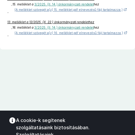
„
15. melléklet a
3/2025. (II. 14.) önkormányzati rendelet
hez
(A melléklet szövegét a(z) 15. melléklet.pdf elnevezésű fájl tartalmazza.)
”
13. melléklet a 12/2025. (X. 22.) önkormányzati rendelethez
„
16. melléklet a
3/2025. (II. 14.) önkormányzati rendelet
hez
(A melléklet szövegét a(z) 16. melléklet.pdf elnevezésű fájl tartalmazza.)
”
A cookie-k segítenek
szolgáltatásaink biztosításában.
Szolgáltatásaink