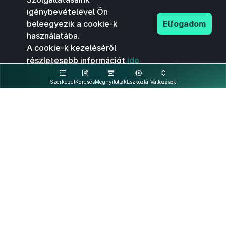
igénybevételével Ön
beleegyezik a cookie-k
Elfogadom
használatába.
A cookie-k kezeléséről
részletesebb információt
ide
kattintva olvashat.
Szerkezet
Keresés
Megnyitottak
Eszköztár
Változások