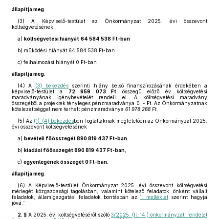
állapítja meg.
(3)
A Képviselő-testület az Önkormányzat 2025. évi összevont
költségvetésének
a)
költségvetési hiányát
64 584 538
Ft-ban
b)
működési hiányát 64 584 538 Ft-ban
c)
felhalmozási hiányát 0 Ft-ban
állapítja meg.
(4)
A
(3) bekezdés
szerinti hiány belső finanszírozásának érdekében a
képviselő-testület a
72 959 073 Ft
összegű előző év költségvetési
maradványának igénybevételét rendeli el. A költségvetési maradvány
összegéből a projektek tényleges pénzmaradványa 0 ,- Ft. Az Önkormányzatnak
kötelezettséggel nem terhelt pénzmaradványa
61 978 268 Ft
.
(5)
Az
(1)-(4) bekezdés
ben foglaltaknak megfelelően az Önkormányzat 2025.
évi összevont költségvetésének
a)
bevételi főösszegét 890 819 437 Ft-ban
,
b)
kiadási főösszegét 890 819 437 Ft-ban,
c)
egyenlegének összegét 0 Ft-ban.
állapítja meg
.
(6)
A Képviselő-testület Önkormányzat 2025. évi összevont költségvetési
mérlegét közgazdasági tagolásban, valamint kötelező feladatok, önként vállalt
feladatok, államigazgatási feladatok bontásban az
1. melléklet
szerint hagyja
jóvá.”
2. §
A 2025. évi költségvetéséről szóló
3/2025. (II. 14.) önkormányzati rendelet