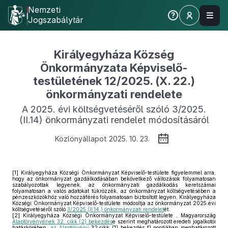
Nemzeti
Jogszabálytár
Királyegyháza Község
Önkormányzata Képviselő-
testületének 12/2025. (X. 22.)
önkormányzati rendelete
A 2025. évi költségvetéséről szóló 3/2025.
(II.14) önkormányzati rendelet módosításáról
Közlönyállapot 2025. 10. 23.
[1]
Királyegyháza Községi Önkormányzat Képviselő-testülete figyelemmel arra,
hogy az önkormányzat gazdálkodásában bekövetkező változások folyamatosan
szabályozottak legyenek, az önkormányzati gazdálkodás keretszámai
folyamatosan a valós adatokat tükrözzék, az önkormányzat költségvetésében a
pénzeszközökhöz való hozzáférés folyamatosan biztosított legyen, Királyegyháza
Községi Önkormányzat Képviselő-testülete módosítja az önkormányzat 2025.évi
költségvetéséről szóló
3/2025.(II.14.) önkormányzati rendelet
ét.
[2]
Királyegyháza Községi Önkormányzat Képviselő-testülete , Magyarország
Alaptörvényének 32. cikk (2) bekezdés
e szerint meghatározott eredeti jogalkotói
hatáskörében,
az Alaptörvény
32.cikk (1) bekezdés f) pontjában meghatározott