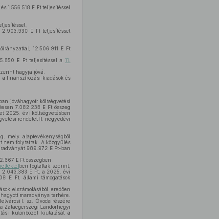
s 1.556.518 E Ft teljesítéssel
eljesítéssel,
 2.903.930 E Ft teljesítéssel
őirányzattal, 12.506.911 E Ft
25.850 E Ft teljesítéssel a
11.
zerint hagyja jóvá.
 a finanszírozási kiadások és
ban jóváhagyott költségvetési
ttesen 7.082.238 E Ft összeg
let 2025. évi költségvetésben
vetési rendelet II. negyedévi
eg, mely alaptevékenységből
t nem folytattak. A közgyűlés
aradványát 989.972 E Ft-ban
22.667 E Ft összegben.
melléklet
ben foglaltak szerint,
 2.043.383 E Ft, a 2025. évi
208 E Ft, állami támogatások
tások elszámolásából eredően
óváhagyott maradványa terhére.
elvárosi I. sz. Óvoda részére
s a Zalaegerszegi Landorhegyi
tási különbözet kiutalását a