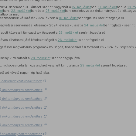
24. december 31-i állapot szerinti vagyonát a
15. melléklet
ben,
17. melléklet
ben, a
18. m
let
ben,
22. melléklet
ben és a
23. melléklet
ben részletezve az önkormányzat és költségve
állapítja meg.
szközeinek változását 2024. évben a
16. melléklet
ben foglaltak szerint fogadja el.
égvetési szerveinél a létszámok 2024. évi alakulását a
24. melléklet
ben foglaltak szerint 
adott közvetett támogatások összegét a
25. melléklet
szerint fogadja el.
ves kihatással járó kötelezettségeit a
26. melléklet
szerint fogadja el.
tással megvalósuló programok költségeit, finanszírozási forrásait és 2024. évi teljesítési 
mény kimutatását a
28. melléklet
szerint hagyja jóvá.
 működési célú támogatásokról készített kimutatást a
29. melléklet
szerint fogadja el.
etését követő napon lép hatályba.
3.) önkormányzati rendelethez
3.) önkormányzati rendelethez
3.) önkormányzati rendelethez
3.) önkormányzati rendelethez
3.) önkormányzati rendelethez
3.) önkormányzati rendelethez
3.) önkormányzati rendelethez