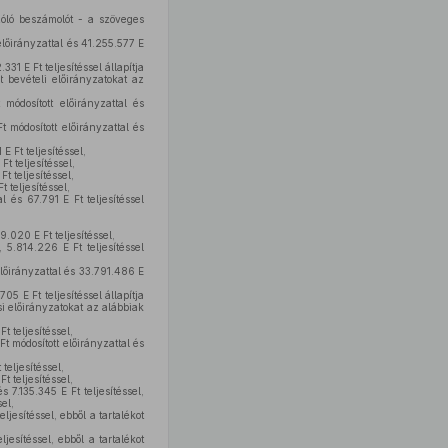
óló beszámolót - a szöveges
lőirányzattal és 41.255.577 E
31 E Ft teljesítéssel állapítja
t bevételi előirányzatokat az
módosított előirányzattal és
 módosított előirányzattal és
 Ft teljesítéssel,
t teljesítéssel,
t teljesítéssel,
 teljesítéssel,
 és 67.791 E Ft teljesítéssel
.020 E Ft teljesítéssel,
 5.814.226 E Ft teljesítéssel
lőirányzattal és 33.791.486 E
05 E Ft teljesítéssel állapítja
si előirányzatokat az alábbiak
t teljesítéssel,
t módosított előirányzattal és
teljesítéssel,
t teljesítéssel,
 7.135.345 E Ft teljesítéssel,
el,
ljesítéssel, ebből a tartalékot
jesítéssel, ebből a tartalékot