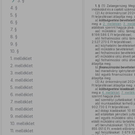
3. §
1. §
(1)
Zalaegerszeg Megye
4. §
indokolást és a csatolt száms
(2)
Az önkormányzat 2024. é
5. §
Ft teljesítéssel állapítja me
a)
költségvetési bevételeit
6. §
meg a
2. melléklet
,
3. mell
alábbiak szerint hagyja jóvá:
7. §
aa)
működési célú támogatá
8.198.586 E Ft teljesítéssel,
8. §
ab)
felhalmozási célú támog
2.527.273 E Ft teljesítéssel,
9. §
ac)
közhatalmi bevételeket: 
ad)
működési bevételeket: 4.
10. §
ae)
felhalmozási bevételeket
af)
működési célú átvett pénz
1. melléklet
ag)
felhalmozási célú átvet
állapítja meg.
2. melléklet
b)
finanszírozási bevételei
ba)
maradvány igénybevételé
3. melléklet
bb)
egyéb finanszírozási be
állapítja meg.
4. melléklet
(3)
Az önkormányzat 2024. é
Ft teljesítéssel állapítja me
5. melléklet
a)
költségvetési kiadásait:
meg a
4. melléklet
,
7. mellék
6. melléklet
szerint hagyja jóvá:
aa)
személyi juttatásokat: 6
7. melléklet
ab)
munkaadókat terhelő jár
902.730 E Ft teljesítéssel,
8. melléklet
ac)
dologi kiadásokat: 10.65
ad)
ellátottak pénzbeli jutta
9. melléklet
ae)
egyéb működési célú kia
ebből működési célú tartalékot
10. melléklet
af)
beruházásokat: 12.574.29
855.051 E Ft, eredeti előirányz
11. melléklet
ag)
felújításokat: 3.679.32