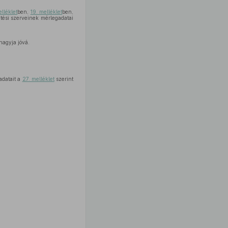
elléklet
ben,
19. melléklet
ben,
tési szerveinek mérlegadatai
hagyja jóvá.
adatait a
27. melléklet
szerint