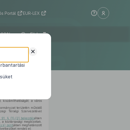
s Portál
EUR-LEX
ELI
nyzata
+
 rendelete
rbantartási
ésüket
 kiszámíthatóságát, a város
nkormányzat területén működő
egi Térségi Szervezetével
 91. § (1)-(2) bekezdés
ében
, a köztársasági megbízottak,
s k) pont
jában meghatározott
vetkezőket rendeli el: