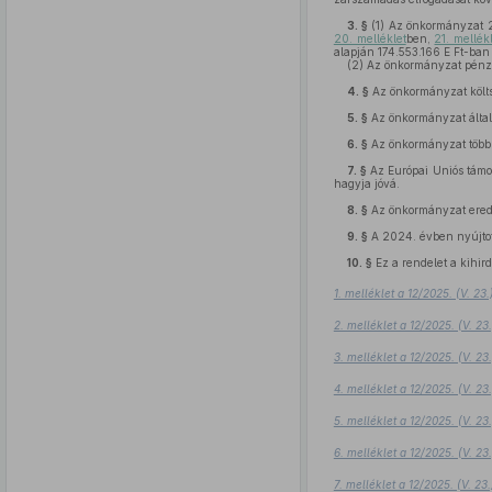
3. §
(1)
Az önkormányzat 20
20. melléklet
ben,
21. mellék
alapján 174.553.166 E Ft-ban 
(2)
Az önkormányzat pénze
4. §
Az önkormányzat költs
5. §
Az önkormányzat által 
6. §
Az önkormányzat több é
7. §
Az Európai Uniós támoga
hagyja jóvá.
8. §
Az önkormányzat ered
9. §
A 2024. évben nyújtott
10. §
Ez a rendelet a kihird
1. melléklet a 12/2025. (V. 2
2. melléklet a 12/2025. (V. 2
3. melléklet a 12/2025. (V. 2
4. melléklet a 12/2025. (V. 2
5. melléklet a 12/2025. (V. 2
6. melléklet a 12/2025. (V. 2
7. melléklet a 12/2025. (V. 2