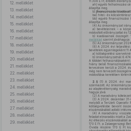
11.304 E Ft, eredeti előirányzat
12. melléklet
ah)
egyéb felhalmozási célú
állapítja meg.
13. melléklet
b)
finanszírozási kiadásait
ba)
hitel- és kölcsöntörleszt
14. melléklet
bb)
egyéb finanszírozási k
állapítja meg.
15. melléklet
(4)
Az önkormányzat irányít
a)
bevételeinek – a közpon
16. melléklet
módosított előirányzattal és 1
b)
kiadásainak összegét: 11
17. melléklet
melléklet
szerint jóváhagyja.
(5)
Az önkormányzat 2024. 
18. melléklet
(6)
A 2024. évi teljesítési
bevételek egyenlegeként 11.47
19. melléklet
a)
költségvetési szervekné
b)
önkormányzatnál 6.474.1
20. melléklet
A többlet felhasználásaként 
hiány belső finanszírozásak
21. melléklet
tervezésre került a 2024. év
még nem tervezett összegének
22. melléklet
módosítása keretében történik
23. melléklet
2. §
(1)
A 2024. évi mar
származott. Az önkormányzat 
24. melléklet
az alaptevékenység maradvá
hagyja jóvá.
25. melléklet
(2)
A maradvány kötelezetts
(3)
A 2024. december 31-ig
26. melléklet
melyből a Területi Operatív 
költségvetésbe bevont össze
27. melléklet
elszámolásából adódó intézmé
(4)
A maradvány visszate
28. melléklet
feladat elmaradás miatt a Zal
Az étkezés elszámolásából ad
29. melléklet
170 E Ft, a Zalaegerszegi Be
Óvoda részére 170 E Ft kiut
zárszámadás elfogadását köve