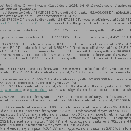
i Jogú Város Önkormányzata Közgyűlése a 2024. évi költségvetés végrehajtásáról sz
zaki táblákat - jóváhagyja.
vi összes bevételét: 48.525.256 E Ft eredeti előirányzattal, 52.909.098 E Ft módosított e
g. Az összes bevételen belül az önkormányzat 2024. évi
: 26.376.369 E Ft eredeti előirányzattal, 28.471.358 E Ft módosított előirányzattal és 26.762.3
éklet
,
5. melléklet
és a
6. melléklet
szerint. A költségvetési bevételeken belül a kiemel
sokat államháztartáson belülről: 7.168.275 Ft eredeti előirányzattal, 8.417.487 E Ft 
atásokat államháztartáson belülről: 5.176.865 E Ft eredeti előirányzattal, 4.452.389 E Ft
8.446.600 E Ft eredeti előirányzattal, 8.513.968 E Ft módosított előirányzattal és 9.178.491 E
944.134 E Ft eredeti előirányzattal, 6.355.304 E Ft módosított előirányzattal és 6.178.318 E F
: 638.495 E Ft eredeti előirányzattal, 600.663 E Ft módosított előirányzattal és 536.690 E F
eszközöket: 0 E Ft eredeti előirányzattal, 71.331 E Ft módosított előirányzattal és 75.182 E Ft
t pénzeszközöket: 2.000 E Ft eredeti előirányzattal, 60.216 E Ft módosított előirányzattal
t:
t: 8.444.243 E Ft eredeti előirányzattal, 8.679.020 E Ft módosított előirányzattal és 8.679
vételt: 13.704.644 E Ft eredeti előirányzattal, 15.758.720 E Ft módosított előirányzattal,
vi összes kiadását: 48.525.256 E Ft eredeti előirányzattal, 52.909.098 E Ft módosított e
g. Az összes kiadáson belül az önkormányzat 2024. évi
43.010.041 E Ft eredeti előirányzattal, 45.387.316 E Ft módosított előirányzattal és 30.769.7
let
,
8. melléklet
és a
9. melléklet
szerint. A költségvetési kiadásokon belül a kiemelt kiadá
.775.429 E Ft eredeti előirányzattal, 7.081.592 E Ft módosított előirányzattal és 6.759.751 E F
ulékokat és szociális hozzájárulási adót: 998.588 E Ft eredeti előirányzattal, 1.010.166 E F
8.672 E Ft eredeti előirányzattal, 11.605.896 E Ft módosított előirányzattal és 7.957.478 E Ft 
tásait: 124.149 E Ft eredeti előirányzattal, 121.374 E Ft módosított előirányzattal és 64.566 E F
dásokat: 6.577.821 E Ft eredeti előirányzattal, 7.470.070 E Ft módosított előirányzattal és
 747.266 E Ft, eredeti előirányzattal, 233.122 E Ft módosított előirányzattal, 0 E Ft teljesítéss
2 E Ft eredeti előirányzattal, 11.355.721 E Ft módosított előirányzattal és 3.782.739 E Ft te
attal, 720.109 E Ft módosított előirányzattal, 0 E Ft teljesítéssel,
5 E Ft eredeti előirányzattal, 5.074.851 E Ft módosított előirányzattal és 2.610.578 E Ft tel