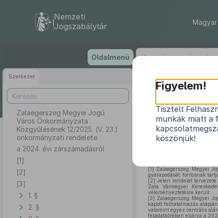
Nemzeti
Magyar 
Jogszabálytár
Ugrás
Oldalmenü
a
tartalomra
Szerkezet
Zalae
Figyelem!
Közgyűlés
Tisztelt Felhasz
Zalaegerszeg Megyei Jogú
munkák miatt a 
Város Önkormányzata
kapcsolatmegsza
Közgyűlésének 12/2025. (V. 23.)
önkormányzati rendelete
köszönjük!
a 2024. évi zárszámadásról
[1]
[1]
Zalaegerszeg Megyei Jogú
[2]
gyarapodását; fontosnak tartj
[2]
Jelen rendelet tervezete
[3]
Zala Vármegyei Kereskede
véleményeztetésre került.
1. §
[3]
Zalaegerszeg Megyei Jog
kapott felhatalmazás alapjá
2. §
valamint egyes centrális alá
feladatkörében eljárva a 2024