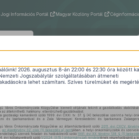
Jogi Információs Portál
Magyar Közlöny Portál
Céginformáció
gerszeg Megyei Jogú Város Önkormá
ének 12/2025. (V. 23.) önkormányzati
nálóink! 2026. augusztus 8-án 22:00 és 22:30 óra között ka
Nemzeti Jogszabálytár szolgáltatásában átmeneti
a 2024. évi zárszámadásról
kadásokra lehet számítani. Szíves türelmüket és megért
Hatályos: 2025. 05. 24. –
 Város Önkormányzata Közgyűlése kiemelt céljának tekinti a gazdálkodás stabilitását,
a az áttekinthető, hatékony, ellenőrizhető gazdálkodást.
 a gazdasági kamarákról szóló 1999. évi CXXI. tv. 37. § (4) bekezdése szerint a helyi ö
lmi és Iparkamarával és a Zala Vármegyei Kereskedelmi és Iparkamara Zalaegersz
ú Város Önkormányzata Közgyűlése az államháztartásról szóló
2011. évi CXCV. törvény
n,
az Alaptörvény 32. cikk (1) bekezdés a) pont
jában, a helyi önkormányzatok és szerveik
rendeltségű szervek feladat- és hatásköreiről szóló
1991. évi XX. törvény 138. § (1) bekezdé
. évi költségvetésről szóló
1/2024. (II.15.) önkormányzati rendelet
ének végrehajtásáról a kö