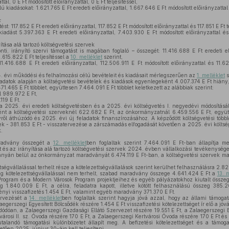
tal, 0 E Ft módosított előirányzattal, 0 E Ft teljesítéssel,
 kiadásokat: 1.621.765 E Ft eredeti előirányzattal, 1.667.646 E Ft módosított előirányzattal é
:
ést: 117.852 E Ft eredeti előirányzattal, 117.852 E Ft módosított előirányzattal és 117.851 E Ft t
iadást 5.397.363 E Ft eredeti előirányzattal, 7.403.930 E Ft módosított előirányzattal és
ása alá tartozó költségvetési szervek
ti, irányító szervi támogatást is magában foglaló – összegét: 11.416.688 E Ft eredeti el
2.615.822 E Ft teljesítéssel a
10. melléklet
szerint,
.416.688 E Ft eredeti előirányzattal, 112.506.911 E Ft módosított előirányzattal és 11.6
évi működési és felhalmozási célú bevételeit és kiadásait mérlegszerűen az
1. melléklet
s
 adatok alapján a költségvetési bevételek és kiadások egyenlegeként 4.007.374 E Ft hiány,
1.465 E Ft többlet, együttesen 7.464.091 E Ft többlet keletkezett az alábbiak szerint:
l 989.972 E Ft,
19 E Ft.
a 2025. évi eredeti költségvetésben és a 2025. évi költségvetés I. negyedévi módosításá
ént a költségvetési szerveknél 622.682 E Ft, az önkormányzatnál 6.459.556 E Ft, együ
ről áthúzódó és 2025. évi új feladatok finanszírozásához. A képződött költségvetési több
 - 381.853 E Ft - visszatervezése a zárszámadás elfogadását követően a 2025. évi költség
.
advány összegét a
12. melléklet
ben foglaltak szerint 7.464.091 E Ft-ban állapítja m
és az irányítása alá tartozó költségvetési szervek 2024. évben vállalkozási tevékenysége
nyán belül az önkormányzat maradványát 6.474.119 E Ft-ban, a költségvetési szervek m
égvállalással terhelt része a kötelezettségvállalások szerint kerülhet felhasználásra 2.8
 kötelezettségvállalással nem terhelt, szabad maradvány összege 4.641.424 E Ft a
13. 
Program és a Modern Városok Program projektjeihez és egyéb pályázatokhoz kiutalt összeg
g 1.840.009 E Ft, a célra, feladatra kapott, illetve kötött felhasználású összeg 385.
nyi visszafizetés 1.454 E Ft, valamint egyéb maradvány 371.370 E Ft.
rvezését a
14. melléklet
ben foglaltak szerint hagyja jóvá azzal, hogy az állami támoga
aegerszegi Egyesített Bölcsődék részére 1.454 E Ft visszafizetési kötelezettséget ír elő a j
ódóan, a Zalaegerszegi Gazdasági Ellátó Szervezet részére 19.551 E Ft, a Zalaegerszegi B
lvárosi II. sz. Óvoda részére 170 E Ft, a Zalaegerszegi Kertvárosi Óvoda részére 170 E Ft é
alandó támogatási különbözetet állapít meg. A befizetési kötelezettséget és a támoga
tően 2025. június 30-áig kell teljesíteni.