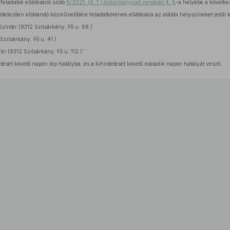
eladatok ellátásáról szóló
6/2021. (X. 1.) önkormányzati rendelet 4. §
-a helyébe a követke
elezően ellátandó közművelődési feladatkörének ellátására az alábbi helyszíneket jelöli k
zíntér (9312 Szilsárkány, Fő u. 68.)
zilsárkány, Fő u. 41.)
ér (9312 Szilsárkány, Fő u. 112.)”
tését követő napon lép hatályba, és a kihirdetését követő második napon hatályát veszti.