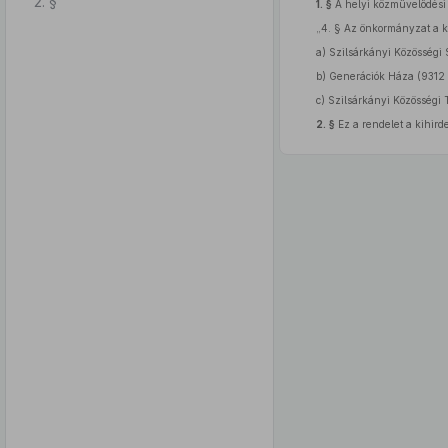
2. §
1. §
A helyi közművelődési f
„4. §
Az önkormányzat a köt
a)
Szilsárkányi Közösségi S
b)
Generációk Háza (9312 S
c)
Szilsárkányi Közösségi T
2. §
Ez a rendelet a kihirde