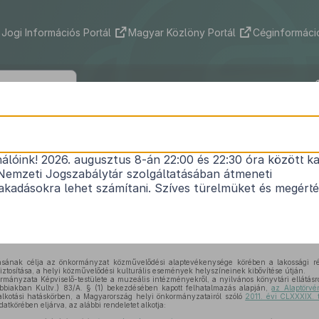
Jogi Információs Portál
Magyar Közlöny Portál
Céginformáció
ny Község Önkormányzata Képviselő-te
2/2025. (XI. 13.) önkormányzati rendele
nálóink! 2026. augusztus 8-án 22:00 és 22:30 óra között ka
Nemzeti Jogszabálytár szolgáltatásában átmeneti
velődési feladatok ellátásáról szóló
6/2021. (XI.1.
kadásokra lehet számítani. Szíves türelmüket és megért
rendelet
módosításáról
Hatályos: 2025. 11. 14. – 2025. 11. 14.
ásának célja az önkormányzat közművelődési alaptevékenysége körében a lakossági r
ztosítása, a helyi közművelődési kulturális események helyszíneinek kibővítése útján.
ányzata Képviselő-testülete a muzeális intézményekről, a nyilvános könyvtári ellátásró
ábbiakban Kultv.) 83/A. § (1) bekezdésében kapott felhatalmazás alapján,
az Alaptörvé
alkotási hatáskörben, a Magyarország helyi önkormányzatairól szóló
2011. évi CLXXXIX. t
atkörében eljárva, az alábbi rendeletet alkotja: