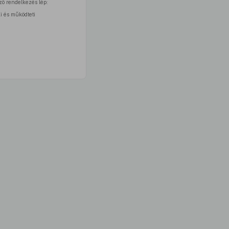
ző rendelkezés lép:
i és működteti