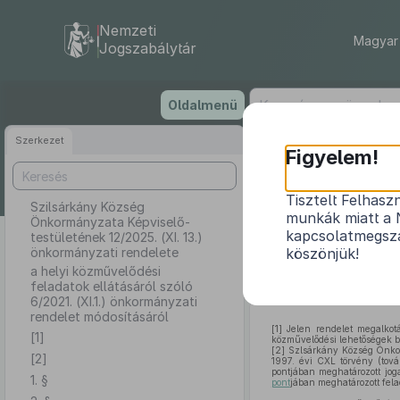
Nemzeti
Magyar 
Jogszabálytár
Ugrás
Oldalmenü
a
tartalomra
Szerkezet
Szilsárká
Figyelem!
1
Tisztelt Felhasz
Szilsárkány Község
munkák miatt a 
Önkormányzata Képviselő-
a helyi közmű
kapcsolatmegsza
testületének 12/2025. (XI. 13.)
önkormányzati rendelete
köszönjük!
a helyi közművelődési
feladatok ellátásáról szóló
6/2021. (XI.1.) önkormányzati
rendelet módosításáról
[1]
Jelen rendelet megalkot
[1]
közművelődési lehetőségek bi
[2]
Szlsárkány Község Önkorm
[2]
1997. évi CXL törvény (tov
pontjában meghatározott jog
1. §
pont
jában meghatározott felad