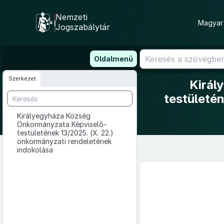
Nemzeti
Magyar 
Jogszabálytár
Ugrás
Oldalmenü
a
tartalomra
Szerkezet
Királ
testületé
Királyegyháza Község
Önkormányzata Képviselő-
testületének 13/2025. (X. 22.)
önkormányzati rendeletének
indokolása