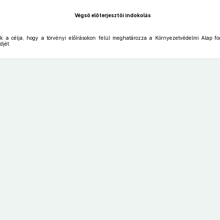
Végső előterjesztői indokolás
 a célja, hogy a törvényi előírásokon felül meghatározza a Környezetvédelmi Alap for
djét.