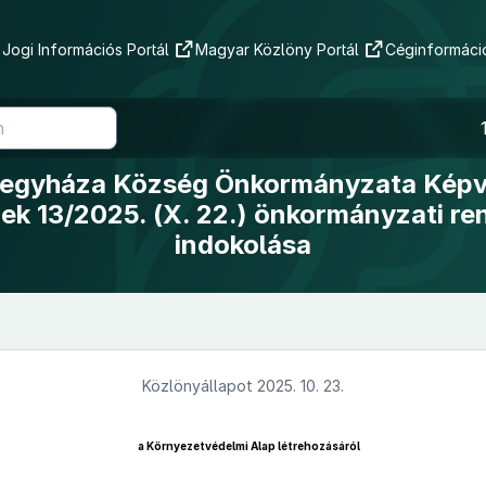
Jogi Információs Portál
Magyar Közlöny Portál
Céginformáció
yegyháza Község Önkormányzata Képv
nek 13/2025. (X. 22.) önkormányzati re
indokolása
Közlönyállapot 2025. 10. 23.
a Környezetvédelmi Alap létrehozásáról