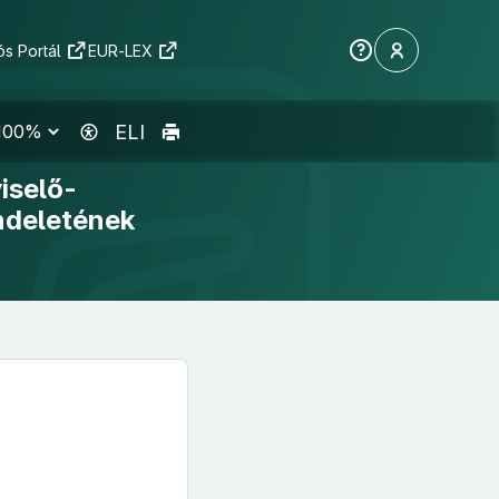
s Portál
EUR-LEX
ELI
iselő-
ndeletének