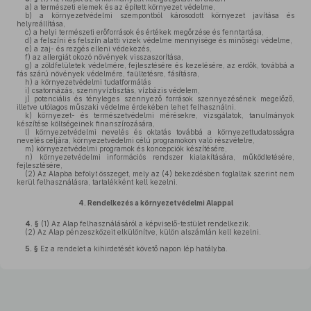
a)
a természeti elemek és az épített környezet védelme,
b)
a környezetvédelmi szempontból károsodott környezet javítása és
helyreállítása,
c)
a helyi természeti erőforrások és értékek megőrzése és fenntartása,
d)
a felszíni és felszín alatti vizek védelme mennyisége és minőségi védelme,
e)
a zaj- és rezgés elleni védekezés,
f)
az allergiát okozó növények visszaszorítása,
g)
a zöldfelületek védelmére, fejlesztésére és kezelésére, az erdők, továbbá a
fás szárú növények védelmére, faültetésre, fásításra,
h)
a környezetvédelmi tudatformálás
i)
csatornázás, szennyvíztisztás, vízbázis védelem,
j)
potenciális és tényleges szennyező források szennyezésének megelőző,
illetve utólagos műszaki védelme érdekében lehet felhasználni.
k)
környezet- és természetvédelmi mérésekre, vizsgálatok, tanulmányok
készítése költségeinek finanszírozására,
l)
környezetvédelmi nevelés és oktatás továbbá a környezettudatosságra
nevelés céljára, környezetvédelmi célú programokon való részvételre,
m)
környezetvédelmi programok és koncepciók készítésére,
n)
környezetvédelmi információs rendszer kialakítására, működtetésére,
fejlesztésére,
(2)
Az Alapba befolyt összeget, mely az (4) bekezdésben foglaltak szerint nem
kerül felhasználásra, tartalékként kell kezelni.
4.
Rendelkezés a környezetvédelmi Alappal
4. §
(1)
Az Alap felhasználásáról a képviselő-testület rendelkezik.
(2)
Az Alap pénzeszközeit elkülönítve, külön alszámlán kell kezelni.
5. §
Ez a rendelet a kihirdetését követő napon lép hatályba.