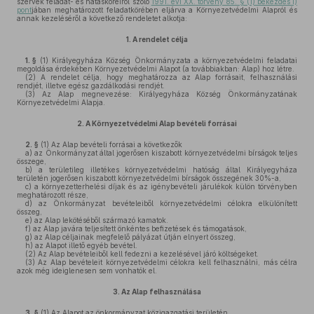
szervek feladat- és hatásköreiről szóló
1991. évi XX. törvény 85. § (1) bekezdés i)
pont
jában meghatározott feladatkörében eljárva a Környezetvédelmi Alapról és
annak kezeléséről a következő rendeletet alkotja:
1.
A rendelet célja
1. §
(1)
Királyegyháza Község Önkormányzata a környezetvédelmi feladatai
megoldása érdekében Környezetvédelmi Alapot (a továbbiakban: Alap) hoz létre.
(2)
A rendelet célja, hogy meghatározza az Alap forrásait, felhasználási
rendjét, illetve egész gazdálkodási rendjét.
(3)
Az Alap megnevezése: Királyegyháza Község Önkormányzatának
Környezetvédelmi Alapja.
2.
A Környezetvédelmi Alap bevételi forrásai
2. §
(1)
Az Alap bevételi forrásai a következők
a)
az Önkormányzat által jogerősen kiszabott környezetvédelmi bírságok teljes
összege,
b)
a területileg illetékes környezetvédelmi hatóság által Királyegyháza
területén jogerősen kiszabott környezetvédelmi bírságok összegének 30%-a,
c)
a környezetterhelési díjak és az igénybevételi járulékok külön törvényben
meghatározott része,
d)
az Önkormányzat bevételeiből környezetvédelmi célokra elkülönített
összeg,
e)
az Alap lekötéséből származó kamatok.
f)
az Alap javára teljesített önkéntes befizetések és támogatások,
g)
az Alap céljainak megfelelő pályázat útján elnyert összeg,
h)
az Alapot illető egyéb bevétel.
(2)
Az Alap bevételeiből kell fedezni a kezelésével járó költségeket.
(3)
Az Alap bevételeit környezetvédelmi célokra kell felhasználni, más célra
azok még ideiglenesen sem vonhatók el.
3.
Az Alap felhasználása
3. §
(1)
Az Alapot az önkormányzat közigazgatási területén