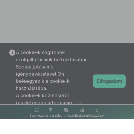
A cookie-k segítenek
szolgáltatásaink biztosításában.
Szolgáltatásaink
igénybevételével Ön
beleegyezik a cookie-k
Elfogadom
használatába.
A cookie-k kezeléséről
részletesebb információt
ide
kattintva olvashat.
Szerkezet
Keresés
Megnyitottak
Eszköztár
Változások