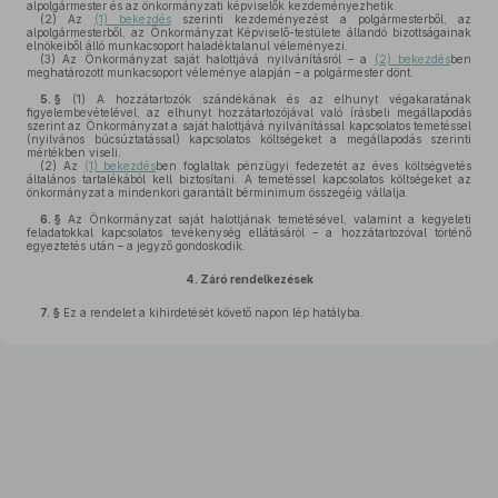
alpolgármester és az önkormányzati képviselők kezdeményezhetik.
(2)
Az
(1) bekezdés
szerinti kezdeményezést a polgármesterből, az
alpolgármesterből, az Önkormányzat Képviselő-testülete állandó bizottságainak
elnökeiből álló munkacsoport haladéktalanul véleményezi.
(3)
Az Önkormányzat saját halottjává nyilvánításról – a
(2) bekezdés
ben
meghatározott munkacsoport véleménye alapján – a polgármester dönt.
5. §
(1)
A hozzátartozók szándékának és az elhunyt végakaratának
figyelembevételével, az elhunyt hozzátartozójával való írásbeli megállapodás
szerint az Önkormányzat a saját halottjává nyilvánítással kapcsolatos temetéssel
(nyilvános búcsúztatással) kapcsolatos költségeket a megállapodás szerinti
mértékben viseli.
(2)
Az
(1) bekezdés
ben foglaltak pénzügyi fedezetét az éves költségvetés
általános tartalékából kell biztosítani. A temetéssel kapcsolatos költségeket az
önkormányzat a mindenkori garantált bérminimum összegéig vállalja.
6. §
Az Önkormányzat saját halottjának temetésével, valamint a kegyeleti
feladatokkal kapcsolatos tevékenység ellátásáról – a hozzátartozóval történő
egyeztetés után – a jegyző gondoskodik.
4.
Záró rendelkezések
7. §
Ez a rendelet a kihirdetését követő napon lép hatályba.