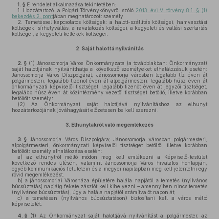
1. §
E rendelet alkalmazása tekintetében:
1.
Hozzátartozó: a Polgári Törvénykönyvről szóló
2013. évi V. törvény 8:1. § (1)
bekezdés 2. pont
jában meghatározott személy.
2.
Temetéssel kapcsolatos költségek: a halott-szállítás költségei, hamvasztási
költségek, sírhelyváltás, a ravatalozás költségei, a kegyeleti és vallási szertartás
költségei, a kegyeleti kellékek költségei.
2.
Saját halottá nyilvánítás
2. §
(1)
Jánossomorja Város Önkormányzata (a továbbiakban: Önkormányzat)
saját halottjának nyilváníthatja a következő személyeket elhalálozásuk esetén:
Jánossomorja Város Díszpolgárát; Jánossomorja városban legalább tíz éven át
polgármesteri, legalább tizenöt éven át alpolgármesteri; legalább húsz éven át
önkormányzati képviselői tisztséget, legalább tizenöt éven át jegyzői tisztséget,
legalább húsz éven át közintézmény vezetői tisztséget betöltő, illetve korábban
betöltött személyt.
(2)
Az Önkormányzat saját halottjává nyilvánításhoz az elhunyt
hozzátartozójának jóváhagyását előzetesen be kell szerezni.
3.
Elhunytakról való megemlékezés
3. §
Jánossomorja Város Díszpolgára; Jánossomorja városban polgármesteri,
alpolgármesteri, önkormányzati képviselői tisztséget betöltő, illetve korábban
betöltött személy elhalálozása esetén:
a)
az elhunytról méltó módon meg kell emlékezni a Képviselő-testület
következő rendes ülésén, valamint Jánossomorja Város hivatalos honlapján,
egyéb kommunikációs felületein és a megyei napilapban meg kell jelentetni egy
rövid megemlékezést.
b)
a jánossomorjai Városháza épületére halála napjától a temetés (nyilvános
búcsúztatás) napjáig fekete zászlót kell kihelyezni – amennyiben nincs temetés
(nyilvános búcsúztatás), úgy a halála napjától számítva öt napon át;
c)
a temetésen (nyilvános búcsúztatáson) biztosítani kell a város méltó
képviseletét.
4. §
(1)
Az Önkormányzat saját halottjává nyilvánítást a polgármester, az