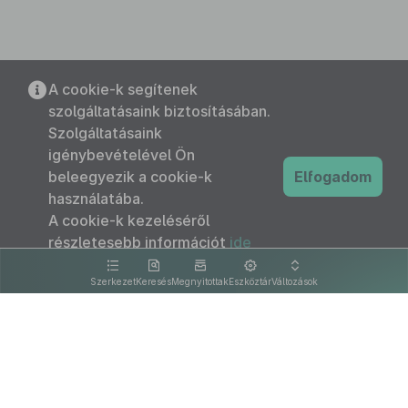
A cookie-k segítenek
szolgáltatásaink biztosításában.
Szolgáltatásaink
igénybevételével Ön
beleegyezik a cookie-k
Elfogadom
használatába.
A cookie-k kezeléséről
részletesebb információt
ide
kattintva olvashat.
Szerkezet
Keresés
Megnyitottak
Eszköztár
Változások