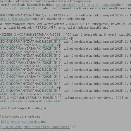
sa folytán bekövetkezett változások átvezetése a költségvetésbe.
ormányzatának Képviselő-testülete
az Alaptörvény 32. cikk (2) bekezdés
ében megh
 32. cikk (1) bekezdés f) pont
jában meghatározott feladatkörében eljárva a következőket re
 ÖNKORMÁNYZATÁNAK 1/2025. (II.10.) számú rendelete az önkormányzat 2025. évi köl
let 2. § (1) bekezdés
e helyébe a következő rendelkezés lép:
az önkormányzat 2025. évi költségvetését 233.639.357,-Ft Költségvetési bevétellel, 2
anszírozási bevétellel, 4.787.824,-Ft Finanszírozási kiadással állapítja meg”
ZSÉG ÖNKORMÁNYZATÁNAK 1/2025. (II.10.) számú rendelete az önkormányzat 2025. é
i rendelet 1. melléklet
e helyébe az
1. melléklet
lép.
 ÖNKORMÁNYZATÁNAK 1/2025. (II.10.) számú rendelete az önkormányzat 2025. évi köl
et 2. melléklet
e helyébe a
2. melléklet
lép.
 ÖNKORMÁNYZATÁNAK 1/2025. (II.10.) számú rendelete az önkormányzat 2025. évi köl
et 4. melléklet
e helyébe a
3. melléklet
lép.
 ÖNKORMÁNYZATÁNAK 1/2025. (II.10.) számú rendelete az önkormányzat 2025. évi köl
et 5. melléklet
e helyébe a
4. melléklet
lép.
 ÖNKORMÁNYZATÁNAK 1/2025. (II.10.) számú rendelete az önkormányzat 2025. évi köl
et 6. melléklet
e helyébe az
5. melléklet
lép.
 ÖNKORMÁNYZATÁNAK 1/2025. (II.10.) számú rendelete az önkormányzat 2025. évi köl
et 7. melléklet
e helyébe a
6. melléklet
lép.
 ÖNKORMÁNYZATÁNAK 1/2025. (II.10.) számú rendelete az önkormányzat 2025. évi köl
et 8. melléklet
e helyébe a
7. melléklet
lép.
 ÖNKORMÁNYZATÁNAK 1/2025. (II.10.) számú rendelete az önkormányzat 2025. évi köl
et 9. melléklet
e helyébe a
8. melléklet
lép.
 ÖNKORMÁNYZATÁNAK 1/2025. (II.10.) számú rendelete az önkormányzat 2025. évi köl
et 10. melléklet
e helyébe a
9. melléklet
lép.
 ÖNKORMÁNYZATÁNAK 1/2025. (II.10.) számú rendelete az önkormányzat 2025. évi köl
et 11. melléklet
e helyébe a
10. melléklet
lép.
etését követő napon lép hatályba.
2.) önkormányzati rendelethez
. 10.) önkormányzati rendelet
hez
z) 1.sz.melléklet.pdf elnevezésű fájl tartalmazza.)
”