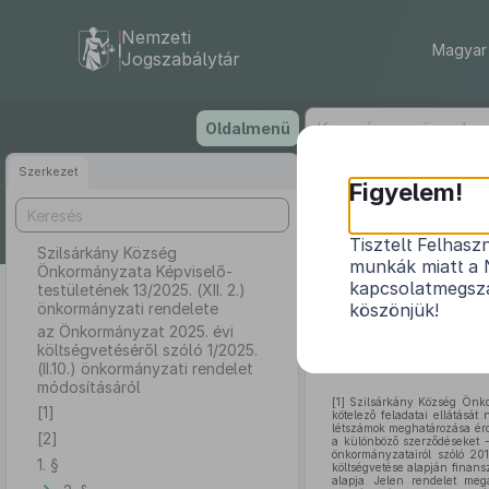
Nemzeti
Magyar 
Jogszabálytár
Ugrás
Oldalmenü
a
tartalomra
Szerkezet
Szilsárká
Figyelem!
1
Tisztelt Felhasz
Szilsárkány Község
munkák miatt a 
Önkormányzata Képviselő-
az Önkormányz
kapcsolatmegsza
testületének 13/2025. (XII. 2.)
önkormányzati rendelete
köszönjük!
az Önkormányzat 2025. évi
költségvetéséről szóló 1/2025.
(II.10.) önkormányzati rendelet
módosításáról
[1]
Szilsárkány Község Önkor
[1]
kötelező feladatai ellátását
létszámok meghatározása érde
[2]
a különböző szerződéseket -
önkormányzatairól szóló 201
1. §
költségvetése alapján finans
alapja. Jelen rendelet me