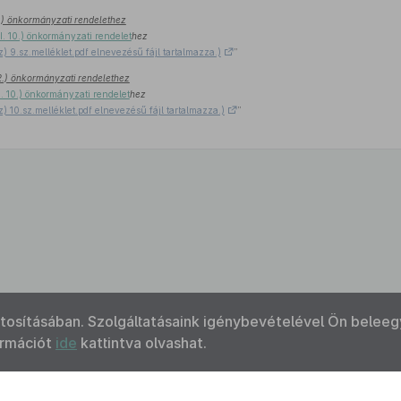
 2.) önkormányzati rendelethez
II. 10.) önkormányzati rendelet
hez
z) 9.sz.melléklet.pdf elnevezésű fájl tartalmazza.)
”
. 2.) önkormányzati rendelethez
I. 10.) önkormányzati rendelet
hez
z) 10.sz.melléklet.pdf elnevezésű fájl tartalmazza.)
”
ztosításában. Szolgáltatásaink igénybevételével Ön beleeg
ormációt
ide
kattintva olvashat.