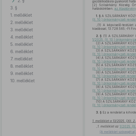
2. §
gazdálkodásra gyakorolt hatá
[2]
Szilsárkány Község Önk
3. §
hatáskörében,
az Alaptörvény
1. melléklet
1. §
A SZILSÁRKÁNY KÖZSÉG
(II. 10.) önkormányzati rende
2. melléklet
„(1)
A képviselő-testület 
kiadással, 13.728.565,-Ft Fin
3. melléklet
2. §
(1)
A SZILSÁRKÁNY KÖ
4. melléklet
1/2025. (II. 10.) önkormányzat
(2)
A SZILSÁRKÁNY KÖZSÉG
5. melléklet
(II. 10.) önkormányzati rendel
(3)
A SZILSÁRKÁNY KÖZSÉG
6. melléklet
(II. 10.) önkormányzati rendel
(4)
A SZILSÁRKÁNY KÖZSÉG
7. melléklet
(II. 10.) önkormányzati rendel
(5)
A SZILSÁRKÁNY KÖZSÉG
8. melléklet
(II. 10.) önkormányzati rendel
(6)
A SZILSÁRKÁNY KÖZSÉG
9. melléklet
(II. 10.) önkormányzati rendel
(7)
A SZILSÁRKÁNY KÖZSÉG
10. melléklet
(II. 10.) önkormányzati rendel
(8)
A SZILSÁRKÁNY KÖZSÉG
(II. 10.) önkormányzati rendel
(9)
A SZILSÁRKÁNY KÖZSÉG
(II. 10.) önkormányzati rendel
(10)
A SZILSÁRKÁNY KÖZSÉG
(II. 10.) önkormányzati rendel
3. §
Ez a rendelet a kihird
1. melléklet a 13/2025. (XII. 
„
1. melléklet az
1/2025. (II
(A melléklet szövegét a(