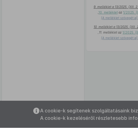
9. melléklet a 13/2025. (XII.
„
10. melléklet
az
1/2025. (
(A melléklet szövegét a(
10. melléklet a 13/2025. (XII
„
11. melléklet az
1/2025. (I
(A melléklet szövegét a(
Az oldalmenübe visszatéréshez
A cookie-k segítenek szolgáltatásaink bi
használhatja az
ALT + S
billentyűket.
A cookie-k kezeléséről részletesebb inf