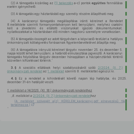
(2)
A támogatás kizárólag az
(1) bekezdés
a-c) pontok
együttes
fennállása
esetén igényelhető.
(3)
A támogatás egy háztartásból egy személy részére állapítható meg.
(4)
A karácsonyi támogatás megállapítása iránti kérelmet a Rendelet
8.melléklete szerinti formanyomtatványon kell benyújtani, melyhez csatolni
kell a jövedelmi és ellátotti viszonyokat igazoló dokumentumokat,
nyilatkozatokat a háztartásban élő minden nagykorú személyre vonatkozóan.
(5)
A támogatás összegét az adott tárgyévben a képviselő-testület a hatályos
önkormányzati költségvetés forrásainak figyelembevételével állapítja meg.
(6)
A támogatásra irányuló kérelmet tárgyév november 25. és december 5.
napja között lehet benyújtani, a határidő elmulasztása jogvesztő. A karácsonyi
támogatás folyósítása tárgyév december hónapjában a házipénztárból történő
közvetlen kifizetéssel történik.”
3. §
A szociális ellátások helyi szabályozásáról szóló
2/2024. (II. 7.)
önkormányzati rendelet
az
1. melléklet
szerinti 8. melléklettel egészül ki.
4. §
Ez a rendelet a kihirdetését követő napon lép hatályba, és 2025.
december 31-én hatályát veszti.
1. melléklet a 14/2025. (XI. 18.) önkormányzati rendelethez
„
8. melléklet a
2/2024. (II. 7.) önkormányzati rendelet
hez
(A melléklet szövegét a(z) KÉRELEM_karácsonyi.pdf elnevezésű fájl
tartalmazza.)
”