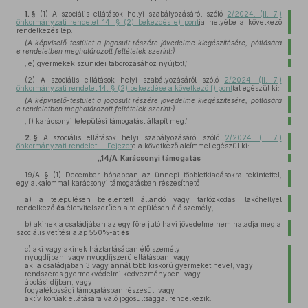
1. §
(1)
A szociális ellátások helyi szabályozásáról szóló
2/2024. (II. 7.)
önkormányzati rendelet 14. § (2) bekezdés e) pont
ja helyébe a következő
rendelkezés lép:
(A képviselő-testület a jogosult részére jövedelme kiegészítésére, pótlására
e rendeletben meghatározott feltételek szerint:)
„e)
gyermekek szünidei táborozásához nyújtott,”
(2)
A szociális ellátások helyi szabályozásáról szóló
2/2024. (II. 7.)
önkormányzati rendelet 14. § (2) bekezdése a következő f) pont
tal egészül ki:
(A képviselő-testület a jogosult részére jövedelme kiegészítésére, pótlására
e rendeletben meghatározott feltételek szerint:)
„f)
karácsonyi települési támogatást állapít meg.”
2. §
A szociális ellátások helyi szabályozásáról szóló
2/2024. (II. 7.)
önkormányzati rendelet II. Fejezet
e a következő alcímmel egészül ki:
„14/A.
Karácsonyi támogatás
19/A. §
(1)
December hónapban az ünnepi többletkiadásokra tekintettel,
egy alkalommal karácsonyi támogatásban részesíthető
a)
a településen bejelentett állandó vagy tartózkodási lakóhellyel
rendelkező
és
életvitelszerűen a településen élő személy,
b)
akinek a családjában az egy főre jutó havi jövedelme nem haladja meg a
szociális vetítési alap 550%-át
és
c)
aki vagy akinek háztartásában élő személy
nyugdíjban, vagy nyugdíjszerű ellátásban, vagy
aki a családjában 3 vagy annál több kiskorú gyermeket nevel, vagy
rendszeres gyermekvédelmi kedvezményben, vagy
ápolási díjban, vagy
fogyatékossági támogatásban részesül, vagy
aktív korúak ellátására való jogosultsággal rendelkezik.