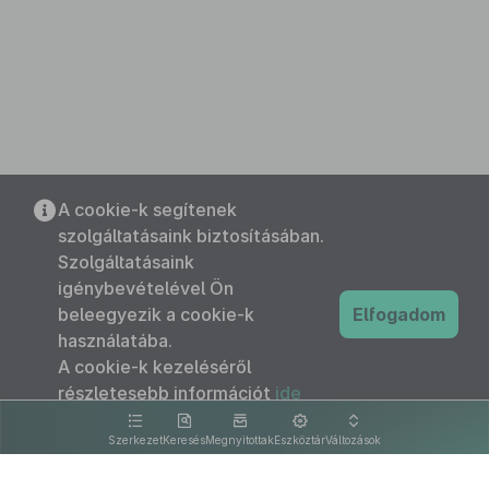
A cookie-k segítenek
szolgáltatásaink biztosításában.
Szolgáltatásaink
igénybevételével Ön
beleegyezik a cookie-k
Elfogadom
használatába.
A cookie-k kezeléséről
részletesebb információt
ide
kattintva olvashat.
Szerkezet
Keresés
Megnyitottak
Eszköztár
Változások