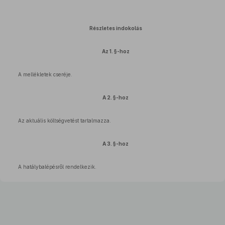
Részletes indokolás
Az 1. §-hoz
A mellékletek cseréje.
A 2. §-hoz
Az aktuális költségvetést tartalmazza.
A 3. §-hoz
A hatálybalépésről rendelkezik.