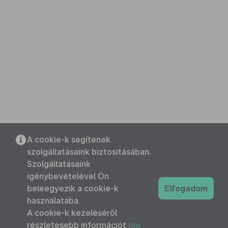
A cookie-k segítenek
szolgáltatásaink biztosításában.
Szolgáltatásaink
igénybevételével Ön
beleegyezik a cookie-k
Elfogadom
használatába.
A cookie-k kezeléséről
részletesebb információt
ide