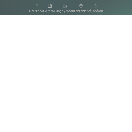
kattintva olvashat.
Szerkezet
Keresés
Megnyitottak
Eszköztár
Változások
Kapcsolat
Felhasználási feltételek
PDF
Akadálymentesítési nyilatkozat
Adatkezelési tájékoztató